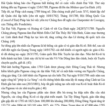
Hải Quân thông báo cho Pigneau biết không thể có cuộc viễn chinh Đại Việt. Thư này
không đến tay Pigneau vì ngày 15/6/1789, Pigneau đã lên tàu
Méduse
qua Gia Định. (43)
Tiếp đó, tại Pháp cách mạng 1789 bùng nổ. Dân chúng truất phế Louis XVI, thành lập chế
độ Quân chủ lập hiến [cho tới ngày 10/8/1792]. Tháng 10/1789, Hội Đồng Quốc Gia
(
Conseil d’Etat
) Pháp bác bỏ việc yểm trợ Chủng theo đề nghị của Charpentier de Cossigny,
cựu Thống đốc Pondichéry.
Tại Đại Việt, Pigneau và Hoàng tử Cảnh về tới Gia Định ngày 24[28?]/7/1789. Nguyễn
Chủng phong Pigneau làm Đạt Mệnh Điều Chế Tần Thủy Bộ Viện Binh, Giám mục thượng
sư. Lính đánh thuê Pháp lục tục kéo tới, tăng cường cho đạo Lê dương đủ quốc tịch của
Chủng. (44)
Sự đóng góp lớn nhất của Pigneau là hệ thống các giáo sĩ và giáo dân Ki-tô. Bởi thế, sau cái
chết đột ngột của Quang Trung ngày 14/9/1792–cái chết khiến có người nghi các giáo sĩ Ki-
tô đã nhúng tay–ngày 26/3/1795, Giám quốc Bùi Đắc Tuyên lại cấm đạo. Nhà thờ Ki-tô bị
biến thành trại lính. Lệnh này chỉ bị bỏ sau khi Võ Văn Dũng làm đảo chính, buộc tội Tuyên
chuyên quyền, giết đi. (45)
Nhờ ảnh hưởng Pigneau, năm 1793 Cảnh được phong chức Đông Cung Thái tử. Nhưng
hiềm khích giữa Pigneau cùng các đại thần Việt, kể cả một thân vương em Nguyễn Chủng,
cũng gia tăng. Cái chết bệnh của Pigneau tại cửa biển Thị Nại ngày 9/10/1799–một năm sau
ngày công bố
"phép lạ La Vang"–
và rồi chứng bệnh đậu mùa lấy đi mạng sống Cảnh tại Gia
Định gần hai năm sau (20/3/1801), bóp tắt giấc mộng tạo nên một vua Ki-tô hoặc thân Ki-tô
của Pigneau và các nhà truyền giáo.( 46)
Nhưng công lao của Pigneau phần nào được đền bù–trong ba thập niên đầu của nhà
Nguyễn, các cộng đồng Ki-tô có dịp phát triển mạnh. Tại Tây Đàng Ngoài, giáo dân tăng
gần gấp đôi từ 1795 tới 1825 (hơn 100,000 lên khoảng 200,000); Đông Đàng Ngoài tăng từ
133,751 năm 1804 tới 163,101 năm 1825, tức 22%; Đàng Trong tăng từ 47,000 năm 1795