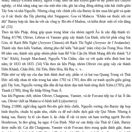
Mân). Barizy–Lorient Barisy, người Pháp, theo tài liệu truyền giáo–là tay phiêu lưu chuyên
nghiệp, có khả năng sáng tạo của một nhà văn, ghi lại sống động những trận hải chiến giữa
Tây Sơn và nhà Nguyễn. Nhưng công việc chính yếu của Barizy là tìm mua khí giới và quân
cụ ở các thuộc địa Tây phương như Singapore, Goa và Malacca. "Khâm sai thuộc nội cai
đội" Barizy hợp tác làm ăn với các công ty Bri-tên ở Madras, và kiếm được một số vốn đáng
kể. (53)
Theo tài liệu Pháp, đóng góp quan trọng khác của nhóm người Âu là xây đắp thành trì.
Tháng 4/1790, Olivier, Lebrun và Vannier giúp xây thành Gia Định, trên bờ phải sông Sài
Gòn, từ Rạch Bến Nghé (Arryoro Chinois) tới Rạch Thị Nghè (Arryoro de l’Avalanche).
Thành xây theo kiểu Vauban, nhưng pha chế kiểu "bát quái" (tám cửa) của Trung Hoa. Hơn
60 năm sau, thành này giúp nhóm phản loạn Bế Văn Cận (bị Minh Mạng đổi tên thành "Lê
Văn" Khôi), Joseph Marchand, Nguyễn Văn Chắm, cầm cự với quân triều đình hơn hai
năm, từ 1833 tới 1835. (54) Vẫn theo tài liệu Pháp, nhóm Olivier còn giúp xây các thành
Diên Khánh, Châu Đốc, Hà Tiên, Biên Hòa, Bà Rịa, v.. v...
Phần nhờ sự tiếp tay của đạo lính đánh thuê này, phần vì cả hai vua Quang Trung và Thái
Đức nối tiếp nhau từ trần trong hai năm 1792 và 1793, đưa đến sự tranh quyền giữa giòng
giõi Tây Sơn, Nguyễn vương dần dần đả bại được đạo tinh binh từng đuổi Xiêm (1785), phá
Thanh (1789), lừng lẫy khắp Đông Nam Á.
Sau khi Pigneau chết, nhóm Olivier, Chaigneau, Vannier, và de Forcanz tiếp tục ở lại. Ít lâu
sau, Olivier chết tại Malacca vì bệnh kiết lị (
dysentery
).
Tháng 2/1800, nghĩ rằng người Bri-tên giỏi thủy chiến, Nguyễn vương cho Barizy tập họp
binh thuyền, chuẩn bị quân nhu, chiến cụ để mở chiến dịch giải vây Qui Nhơn. Nhưng ít
tháng sau, Barizy bị tố cáo tham ô, ăn chặn lễ vật và mưu sát hạm trưởng người Bri-tên
Henderson, bị đeo gông, hạ ngục ở Gia Định. Nhờ sự can thiệp của Thái tử Cảnh, Barizy
được miễn tội. Cai đội Chaigneau, Vannier và de Forcanz theo trung quân đánh giặc, tham