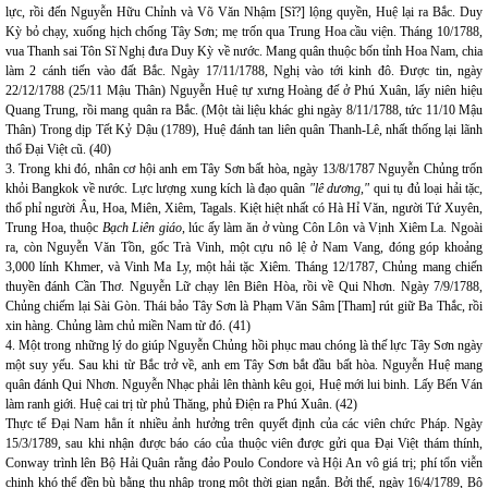
lực, rồi đến Nguyễn Hữu Chỉnh và Võ Văn Nhậm [Sĩ?] lộng quyền, Huệ lại ra Bắc. Duy
Kỳ bỏ chạy, xuống hịch chống Tây Sơn; mẹ trốn qua Trung Hoa cầu viện. Tháng 10/1788,
vua Thanh sai Tôn Sĩ Nghị đưa Duy Kỳ về nước. Mang quân thuộc bốn tỉnh Hoa Nam, chia
làm 2 cánh tiến vào đất Bắc. Ngày 17/11/1788, Nghị vào tới kinh đô. Được tin, ngày
22/12/1788 (25/11 Mậu Thân) Nguyễn Huệ tự xưng Hoàng đế ở Phú Xuân, lấy niên hiệu
Quang Trung, rồi mang quân ra Bắc. (Một tài liệu khác ghi ngày 8/11/1788, tức 11/10 Mậu
Thân) Trong dịp Tết Kỷ Dậu (1789), Huệ đánh tan liên quân Thanh-Lê, nhất thống lại lãnh
thổ Đại Việt cũ. (40)
3. Trong khi đó, nhân cơ hội anh em Tây Sơn bất hòa, ngày 13/8/1787 Nguyễn Chủng trốn
khỏi Bangkok về nước. Lực lượng xung kích là đạo quân
"lê dương,"
qui tụ đủ loại hải tặc,
thổ phỉ người Âu, Hoa, Miên, Xiêm, Tagals. Kiệt hiệt nhất có Hà Hỉ Văn, người Tứ Xuyên,
Trung Hoa, thuộc
Bạch Liên giáo
, lúc ấy làm ăn ở vùng Côn Lôn và Vịnh Xiêm La. Ngoài
ra, còn Nguyễn Văn Tồn, gốc Trà Vinh, một cựu nô lệ ở Nam Vang, đóng góp khoảng
3,000 lính Khmer, và Vinh Ma Ly, một hải tặc Xiêm. Tháng 12/1787, Chủng mang chiến
thuyền đánh Cần Thơ. Nguyễn Lữ chạy lên Biên Hòa, rồi về Qui Nhơn. Ngày 7/9/1788,
Chủng chiếm lại Sài Gòn. Thái bảo Tây Sơn là Phạm Văn Sâm [Tham] rút giữ Ba Thắc, rồi
xin hàng. Chủng làm chủ miền Nam từ đó. (41)
4. Một trong những lý do giúp Nguyễn Chủng hồi phục mau chóng là thế lực Tây Sơn ngày
một suy yếu. Sau khi từ Bắc trở về, anh em Tây Sơn bắt đầu bất hòa. Nguyễn Huệ mang
quân đánh Qui Nhơn. Nguyễn Nhạc phải lên thành kêu gọi, Huệ mới lui binh. Lấy Bến Ván
làm ranh giới. Huệ cai trị từ phủ Thăng, phủ Điện ra Phú Xuân. (42)
Thực tế Đại Nam hẳn ít nhiều ảnh hưởng trên quyết định của các viên chức Pháp. Ngày
15/3/1789, sau khi nhận được báo cáo của thuộc viên được gửi qua Đại Việt thám thính,
Conway trình lên Bộ Hải Quân rằng đảo Poulo Condore và Hội An vô giá trị; phí tổn viễn
chinh khó thể đền bù bằng thu nhập trong một thời gian ngắn. Bởi thế, ngày 16/4/1789, Bộ