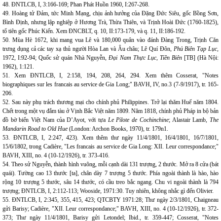
48. ĐNTLCB, I, 3:166-169; Phan Phát Huồn 1960, I:267-268.
49. Hoàng tử Đảm, tức Minh Mạng, chịu ảnh hưởng của Đặng Đức Siêu, gốc Bồng Sơn,
Bình Định, nhưng lập nghiệp ở Hương Trà, Thừa Thiên, và Trịnh Hoài Đức (1760-1825),
tổ tiên gốc Phúc Kiến. Xem ĐNCBLT, q. 10, II:173-179, và q. 11, II:186-192.
50. Mùa Hè 1672, khi mang vua Lê và 180,000 quân vào đánh Đàng Trong, Trịnh Căn
trưng dụng cả các tay xạ thủ người Hòa Lan và Âu châu; Lê Quí Đôn,
Phủ Biên Tạp Lục,
1972, I:92-94; Quốc sử quán Nhà Nguyễn,
Đại Nam Thực Lục, Tiền Biên
[TB] (Hà Nội:
1962), 1:121.
51. Xem ĐNTLCB, I, 2:158, 194, 208, 264, 294. Xem thêm Cosserat, "Notes
biographiques sur les francais au service de Gia Long;" BAVH, IV, no.3 (7-9/1917), tr. 165-
206.
52. Sau này phụ trách thương mại cho chính phủ Philippines. Trở lại thăm Huế năm 1804.
Chết trong một vụ đắm tàu ở Vịnh Bắc Việt năm 1809. Năm 1818, chính phủ Pháp in bộ bản
đồ bờ biển Việt Nam của D’Ayot, với tựa
Le Pilote de Cochinchine
; Alastair Lamb,
The
Mandarin Road to Old Hue
(London: Archon Books, 1970), tr. 179n1.
53. ĐNTLCB, I, 2:247, 423). Xem thêm thư ngày 11/4/1801, 16/4/1801, 16/7/1801,
15/6/1802, trong Cadière, "Les francais au service de Gia Long: XII. Leur correspondance;"
BAVH, XIII, no. 4 (10-12/1926), tr. 373-416.
54. Theo sử Nguyễn, thành hình vuông, mỗi cạnh dài 131 trượng, 2 thước. Mở ra 8 cửa (bát
quái). Tường cao 13 thước [ta], chân dày 7 trượng 5 thước. Phía ngoài thành là hào, hào
rộng 10 trượng 5 thước, sâu 14 thước, có cầu treo bắc ngang. Chu vi ngoài thành là 794
trượng; ĐNTLCB, I, 2:112-113; Wooside, 1971:30. Tuy nhiên, không nhắc gì đến Olivier.
55. ĐNTLCB, I, 2:345, 355, 415, 423; QTCBTY 1971:28; Thư ngày 2/3/1801, Chaigneau
gửi Barisy; Cadière, "XII. Leur correspondance;" BAVH, XIII, no. 4 (10-12/1926), tr. 372-
373; Thư ngày 11/4/1801, Barisy gửi Letondel; Ibid., tr. 359-447; Cosserat, "Notes