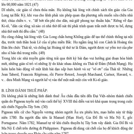
lên 60,000 năm 1821.(47)
Dĩ nhiên, các giáo sĩ chưa thỏa mãn. Họ không hài lòng với chính sách tôn giáo của Gia
Long tại Bắc Kỳ, khi vua cho lệnh phải xin phép quan địa phương nếu muốn sửa chữa nhà
thờ, chùa chiền v.. v.. "để bớt tổn phí cho dân, mà giữ phong tục thuần hậu." Riêng về đạo
Ki-tô, "dân các tổng xã nào có nhà thờ đổ nát thì phải trình quan trấn mới được tu bổ, dựng
nhà thờ mới thì đều cấm." (48)
Họ cũng chẳng hài lòng việc Gia Long chấn hưng Khổng giáo để tạo thế chính thống tại nội
địa, trước tinh thần hoài Lê của sĩ phu miền Bắc. Họ ngầm ủng hộ con Cảnh là Hoàng tôn
Đán lên chức Thái tử, và chống lại Hoàng tử thứ tư là Đảm, người được sự yểm trợ của phe
nho sĩ bảo thủ trong triều. (49)
Trong khi các nhà truyền giáo từng trải qua thời kỳ bài đạo vui hưởng giai đoạn hòa bình
mới, những giáo sĩ trẻ–vì những lý do khác nhau–không ưa Thái tử Đảm (Minh Mạng). Họ
luôn luôn báo động về một lệnh bài đạo
sắp ban hành
và sự
"vô ơn"
của Thái tử. Những
Jean Taberd, Francois Régéreau, rồi Pierre Retord, Joseph Marchand, Cuénot, Havard, v..
v... đưa Minh Mạng và người kế vị vào thế một mất một còn với Ki-tô giáo.
B. LÍNH ĐÁNH THUÊ PHÁP:
Dù không phải là những lính đánh thuê Âu châu đầu tiên đến Đại Việt–nhóm thánh chiến
quân do Pigneau tuyển mộ vào cuối thế kỷ XVIII thủ diễn vai trò khá quan trọng trong cuộc
nội chiến Nguyễn-Tây Sơn. (50)
Pigneau tiến cử cho Nguyễn vương nhóm người Âu ưa phiêu lưu, mạo hiểm này từ thập
niên 1780. Ba người đầu tiên là Manuel (Mạn Hoè), Gia Đố Bi và Ma Nộ E, gốc
Portuguese. Năm 1782, Manuel tự tử khi chiến thuyền bị Tây Sơn vây đánh. Gia Đố Bi và
Ma Nộ E chết trên đường đi Philippines. Pigneau đã dùng cái chết của họ để khích động dư
luận trong chuyến qua Pháp cầu viện năm 1787.