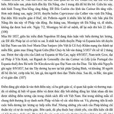
biển. Một tuần sau, pháo kích đồn lũy Đà Nẵng, cho 1 trung đội đổ bộ lên bờ. Giữa lúc này,
tình hình Trung Hoa bỗng căng thẳng. Đề Đốc Guérin cho lệnh tàu
Catinat
lên tăng viện.
Hơn một tháng sau, ngày 24/10, thuyền buồm
Capricieuse
của Collier vào vịnh Đà Nẵng.
Đại diện Hội truyền giáo ở Huế, tức Pellerin–người ít nhiều liên hệ đến việc bắn phá Đà
Nẵng–lên tàu này về Pháp vận động. Ba tháng sau, Montigny tới Đà Nẵng và, dĩ nhiên,
không đạt được hoà ước. Ngày 7/2, Montigny bỏ dở sứ mệnh, để lại một đòi hỏi 22 điều.
(106)
Mùa Hè 1857, giữa lúc triều đình Napoléon III đang thảo luận việc biểu dương lực lượng,
các Đề đốc Pháp lại có cơ hội ra oai. Ít nhất hai chiến thuyền Pháp và Espania kéo tới duyên
hải Đại Nam sau khi José Maria Diaz Sanjuro (tên Việt là Cố An)–Khâm mạng tòa thánh tại
miền Bắc, giám mục Đàng Ngoài Giữa (Bùi Chu)–bị bắt vào tháng 5/1857 rồi xử tử 2 tháng
sau. Được thư cấp cứu của Lãnh sự Espania từ Ma Cao, ngày 4/9/1857, Nam tước Gros, đại
sứ Pháp ở Yên Kinh, sai Rigault de Genouilly cho tàu
Catinat
và
Lilly
(của Portugal cho
Espania thuê) đưa Bá tước De Kleczkowski qua Đại Nam xin tha Diaz. Tài liệu nhà Nguyễn
ghi ngày 8/9/1857, hai tàu Tây dương hạ neo tại hải phận Quảng Bình, và khoảng 30 người
đổ bộ lên bờ, cướp trâu bò, lợn gà, tìm người theo đạo Thiên chúa. Sau đó, ra Bắc, tìm giáo
sĩ và giáo dân. (107)
Điểm đáng ghi nhận là vào thời điểm này, cả ba giới giáo sĩ, sĩ quan hải quân và thương mại–
dù có những dị biệt về quan điểm và được thúc đẩy bởi những động lực khác nhau–đã tìm
được những điểm tương cận trong chính sách đối với Việt Nam. Hai trong những mẫu số
chung thời thượng là uy danh nước Pháp và bảo vệ các nhà thừa sai. Và, phương tiện là một
cuộc biểu dương lực lượng uy hiếp triều Huế. Nhưng những yêu sách của Pháp không chỉ
thuần túy có tự do truyền giáo. Bên cạnh, dù phụ thuộc hay chính yếu, còn điều kiện cắt đất