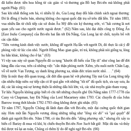
đã kiếm được tiền hoa hồng từ các giáo sĩ và thương gia Bồ hay Bri-tên mà không phải
người Pháp. (61)
Sau khi nhất thống sơn hà, vì nhiều lý do, Gia Long thay đổi hẳn chính sách ngoại thương:
Đó là đồng ý buôn bán, nhưng không cho ngoại quốc đặt trụ sở trên đất liền. Từ năm 1803,
vua nhiều lần từ chối tiếp các sứ đoàn Âu Mỹ đến xin ký thương ước, vì "hải cương là nơi
quan yếu sao cho người nước ngoài được." (62) Năm sau, khi đại diện công ty Đông Ấn
[
East India Company
] của Bri-tên hai lần tới Đà Nẵng, Gia Long lại từ chối, tuyên bố với
các cận thần:
"Tiên vương kinh dinh việc nước, không để người Hạ lẫn với người Di, đó thực là cái ý đề
phòng việc từ lúc còn nhỏ. Người Hồng Mao gian giảo, trí trá, không phải nòi giống ta, lòng
họ hẳn khác, không cho ở lại." (63)
Vì vậy sau này sử quan Nguyễn đã ca tụng "khước đồ hiếu của Tây di" như công lao để đời
hàng đầu của vua, trên cả những việc "cẩn thận phòng nước Xiêm, yêu nuôi nước Chân Lạp,
vỗ về nước Vạn Tượng, uy danh lừng phương xa, nhân đức trùm nước nhỏ. . . ." (64)
Đây là một thay đổi quan trọng, cắt đứt dần quan hệ với phương Tây mà Gia Long từng tiếp
cận nhiều thập niên–sự tiếp cận có lẽ quá gần với những "tôi tớ" đủ quốc tịch, ưa say sưa, ẩu
đả; các lái súng mà sự lương thiện là những dấu hỏi lớn; và, các nhà truyền giáo tham vọng.
Tư liệu Nguyễn không giúp biết rõ chi tiết những chuyến ghé Đà Nẵng năm 1777-1778 của
Cuny và Chapman, hay Đà Nẵng của Lord Macartney năm 1793. Các chuyến đi của John
Barrow trong thời khoản 1792-1793 cũng không được ghi nhận. (65)
Từ năm 1797, Nguyễn Chủng đã lãnh đạm dần với Bri-tên, một đại cuờng quốc thời gian
này. Hơn một lần Nguyễn vương dùng những tiếng như
"lông tóc đỏ"
và
"quỉ quyệt"
để
đánh giá người Bri-tên. Năm 1798, có tàu Bri-tên đến
"dâng phương vật,"
nhưng rồi xảy ra
biến cố Barizy đi mua vũ khí, bị chiến thuyền Bri-tên
Non Such
bắt giữ. Mặc dù tàu và thủy
thủ được trả lại an toàn, Chủng có thêm lý do để nghi ngờ Bri-tên. (66)