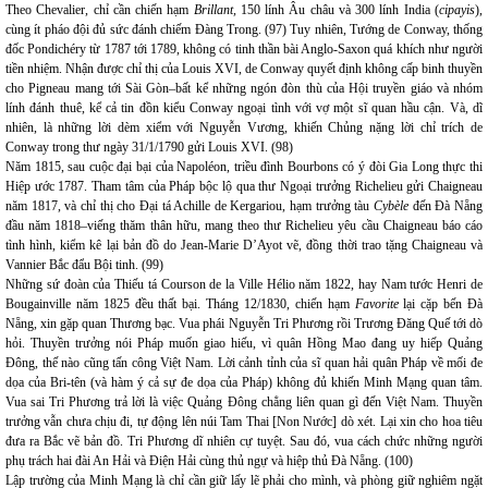
Theo Chevalier, chỉ cần chiến hạm
Brillant,
150 lính Âu châu và 300 lính India (
cipayis
),
cùng ít pháo đội đủ sức đánh chiếm Đàng Trong. (97) Tuy nhiên, Tướng de Conway, thống
đốc Pondichéry từ 1787 tới 1789, không có tinh thần bài Anglo-Saxon quá khích như người
tiền nhiệm. Nhận được chỉ thị của Louis XVI, de Conway quyết định không cấp binh thuyền
cho Pigneau mang tới Sài Gòn–bất kể những ngón đòn thù của Hội truyền giáo và nhóm
lính đánh thuê, kể cả tin đồn kiểu Conway ngoại tình với vợ một sĩ quan hầu cận. Và, dĩ
nhiên, là những lời dèm xiểm với Nguyễn Vương, khiến Chủng nặng lời chỉ trích de
Conway trong thư ngày 31/1/1790 gửi Louis XVI. (98)
Năm 1815, sau cuộc đại bại của Napoléon, triều đình Bourbons có ý đòi Gia Long thực thi
Hiệp ước 1787. Tham tâm của Pháp bộc lộ qua thư Ngoại trưởng Richelieu gửi Chaigneau
năm 1817, và chỉ thị cho Đại tá Achille de Kergariou, hạm trưởng tàu
Cybèle
đến Đà Nẵng
đầu năm 1818–viếng thăm thân hữu, mang theo thư Richelieu yêu cầu Chaigneau báo cáo
tình hình, kiểm kê lại bản đồ do Jean-Marie D’Ayot vẽ, đồng thời trao tặng Chaigneau và
Vannier Bắc đẩu Bội tinh. (99)
Những sứ đoàn của Thiếu tá Courson de la Ville Hélio năm 1822, hay Nam tước Henri de
Bougainville năm 1825 đều thất bại. Tháng 12/1830, chiến hạm
Favorite
lại cặp bến Đà
Nẵng, xin gặp quan Thương bạc. Vua phái Nguyễn Tri Phương rồi Trương Đăng Quế tới dò
hỏi. Thuyền trưởng nói Pháp muốn giao hiếu, vì quân Hồng Mao đang uy hiếp Quảng
Đông, thế nào cũng tấn công Việt Nam. Lời cảnh tỉnh của sĩ quan hải quân Pháp về mối đe
dọa của Bri-tên (và hàm ý cả sự đe dọa của Pháp) không đủ khiến Minh Mạng quan tâm.
Vua sai Tri Phương trả lời là việc Quảng Đông chẳng liên quan gì đến Việt Nam. Thuyền
trưởng vẫn chưa chịu đi, tự động lên núi Tam Thai [Non Nước] dò xét. Lại xin cho hoa tiêu
đưa ra Bắc vẽ bản đồ. Tri Phương dĩ nhiên cự tuyệt. Sau đó, vua cách chức những người
phụ trách hai đài An Hải và Điện Hải cùng thủ ngự và hiệp thủ Đà Nẵng. (100)
Lập trường của Minh Mạng là chỉ cần giữ lấy lẽ phải cho mình, và phòng giữ nghiêm ngặt