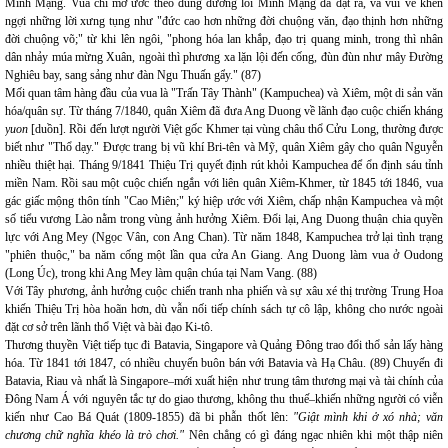
Minh Mạng. Vua chỉ mơ ước theo đúng đường lối Minh Mạng đã đặt ra, và vui vẻ khen
ngợi những lời xưng tụng như "đức cao hơn những đời chuộng văn, đạo thịnh hơn những
đời chuộng võ;" từ khi lên ngôi, "phong hóa lan khắp, đạo trị quang minh, trong thì nhân
dân nhảy múa mừng Xuân, ngoài thì phương xa lặn lội đến cống, đùn đùn như mây Đường
Nghiêu bay, sang sảng như đàn Ngu Thuấn gẩy." (87)
Mối quan tâm hàng đầu của vua là "Trấn Tây Thành" (Kampuchea) và Xiêm, một di sản văn
hóa/quân sự. Từ tháng 7/1840, quân Xiêm đã đưa Ang Duong về lãnh đạo cuộc chiến kháng
yuon
[duồn]. Rồi đến lượt người Việt gốc Khmer tại vùng châu thổ Cửu Long, thường được
biết như "Thổ dạy." Được trang bị vũ khí Bri-tên và Mỹ, quân Xiêm gây cho quân Nguyễn
nhiều thiệt hại. Tháng 9/1841 Thiệu Trị quyết định rút khỏi Kampuchea để ổn định sáu tỉnh
miền Nam. Rồi sau một cuộc chiến ngắn với liên quân Xiêm-Khmer, từ 1845 tới 1846, vua
gác giấc mộng thôn tính "Cao Miên;" ký hiệp ước với Xiêm, chấp nhận Kampuchea và một
số tiểu vương Lào nằm trong vùng ảnh hưởng Xiêm. Đổi lại, Ang Duong thuận chia quyền
lực với Ang Mey (Ngọc Vân, con Ang Chan). Từ năm 1848, Kampuchea trở lại tình trạng
"phiên thuộc," ba năm cống một lần qua cửa An Giang. Ang Duong làm vua ở Oudong
(Long Úc), trong khi Ang Mey làm quận chúa tại Nam Vang. (88)
Với Tây phương, ảnh hưởng cuộc chiến tranh nha phiến và sự xâu xé thị trường Trung Hoa
khiến Thiệu Trị hòa hoãn hơn, dù vẫn nối tiếp chính sách tự cô lập, không cho nước ngoài
đặt cơ sở trên lãnh thổ Việt và bài đạo Ki-tô.
Thương thuyền Việt tiếp tục đi Batavia, Singapore và Quảng Đông trao đổi thổ sản lấy hàng
hóa. Từ 1841 tới 1847, có nhiều chuyến buôn bán với Batavia và Hạ Châu. (89) Chuyến đi
Batavia, Riau và nhất là Singapore–mới xuất hiện như trung tâm thương mại và tài chính của
Đông Nam Á với nguyên tắc tự do giao thương, không thu thuế–khiến những người có viễn
kiến như Cao Bá Quát (1809-1855) đã bi phẫn thốt lên:
"Giật mình khi ở xó nhà; văn
chương chữ nghĩa khéo là trò chơi."
Nên chẳng có gì đáng ngạc nhiên khi một thập niên