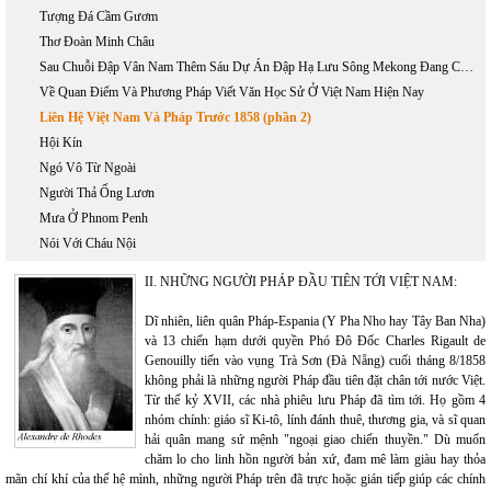
Tượng Đá Cầm Gươm
Thơ Đoàn Minh Châu
Sau Chuỗi Đập Vân Nam Thêm Sáu Dự Án Đập Hạ Lưu Sông Mekong Đang Chết Dần
Về Quan Điểm Và Phương Pháp Viết Văn Học Sử Ở Việt Nam Hiện Nay
Liên Hệ Việt Nam Và Pháp Trước 1858 (phần 2)
Hội Kín
Ngó Vô Từ Ngoài
Người Thả Ống Lươn
Mưa Ở Phnom Penh
Nói Với Cháu Nội
II. NHỮNG NGƯỜI PHÁP ĐẦU TIÊN TỚI VIỆT NAM:
Dĩ nhiên, liên quân Pháp-Espania (Y Pha Nho hay Tây Ban Nha)
và 13 chiến hạm dưới quyền Phó Đô Đốc Charles Rigault de
Genouilly tiến vào vụng Trà Sơn (Đà Nẵng) cuối tháng 8/1858
không phải là những người Pháp đầu tiên đặt chân tới nước Việt.
Từ thế kỷ XVII, các nhà phiêu lưu Pháp đã tìm tới. Họ gồm 4
nhóm chính: giáo sĩ Ki-tô, lính đánh thuê, thương gia, và sĩ quan
hải quân mang sứ mệnh "ngoại giao chiến thuyền." Dù muốn
chăm lo cho linh hồn người bản xứ, đam mê làm giàu hay thỏa
mãn chí khí của thế hệ mình, những người Pháp trên đã trực hoặc gián tiếp giúp các chính