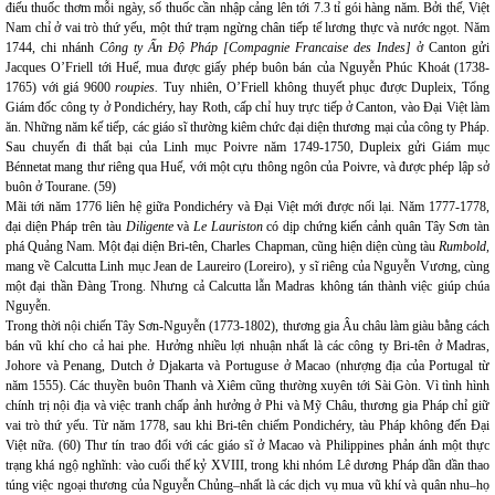
điếu thuốc thơm mỗi ngày, số thuốc cần nhập cảng lên tới 7.3 tỉ gói hàng năm. Bởi thế, Việt
Nam chỉ ở vai trò thứ yếu, một thứ trạm ngừng chân tiếp tế lương thực và nước ngọt. Năm
1744, chi nhánh
Công ty Ấn Độ Pháp [Compagnie Francaise des Indes]
ở Canton gửi
Jacques O’Friell tới Huế, mua được giấy phép buôn bán của Nguyễn Phúc Khoát (1738-
1765) với giá 9600
roupies.
Tuy nhiên, O’Friell không thuyết phục được Dupleix, Tổng
Giám đốc công ty ở Pondichéry, hay Roth, cấp chỉ huy trực tiếp ở Canton, vào Đại Việt làm
ăn. Những năm kế tiếp, các giáo sĩ thường kiêm chức đại diện thương mại của công ty Pháp.
Sau chuyến đi thất bại của Linh mục Poivre năm 1749-1750, Dupleix gửi Giám mục
Bénnetat mang thư riêng qua Huế, với một cựu thông ngôn của Poivre, và được phép lập sở
buôn ở Tourane. (59)
Mãi tới năm 1776 liên hệ giữa Pondichéry và Đại Việt mới được nối lại. Năm 1777-1778,
đại diện Pháp trên tàu
Diligente
và
Le Lauriston
có dịp chứng kiến cảnh quân Tây Sơn tàn
phá Quảng Nam. Một đại diện Bri-tên, Charles Chapman, cũng hiện diện cùng tàu
Rumbold,
mang về Calcutta Linh mục Jean de Laureiro (Loreiro), y sĩ riêng của Nguyễn Vương, cùng
một đại thần Đàng Trong. Nhưng cả Calcutta lẫn Madras không tán thành việc giúp chúa
Nguyễn.
Trong thời nội chiến Tây Sơn-Nguyễn (1773-1802), thương gia Âu châu làm giàu bằng cách
bán vũ khí cho cả hai phe. Hưởng nhiều lợi nhuận nhất là các công ty Bri-tên ở Madras,
Johore và Penang, Dutch ở Djakarta và Portuguse ở Macao (nhượng địa của Portugal từ
năm 1555). Các thuyền buôn Thanh và Xiêm cũng thường xuyên tới Sài Gòn. Vì tình hình
chính trị nội địa và việc tranh chấp ảnh hưởng ở Phi và Mỹ Châu, thương gia Pháp chỉ giữ
vai trò thứ yếu. Từ năm 1778, sau khi Bri-tên chiếm Pondichéry, tàu Pháp không đến Đại
Việt nữa. (60) Thư tín trao đổi với các giáo sĩ ở Macao và Philippines phản ánh một thực
trạng khá ngộ nghĩnh: vào cuối thế kỷ XVIII, trong khi nhóm Lê dương Pháp dần dần thao
túng việc ngoại thương của Nguyễn Chủng–nhất là các dịch vụ mua vũ khí và quân nhu–họ