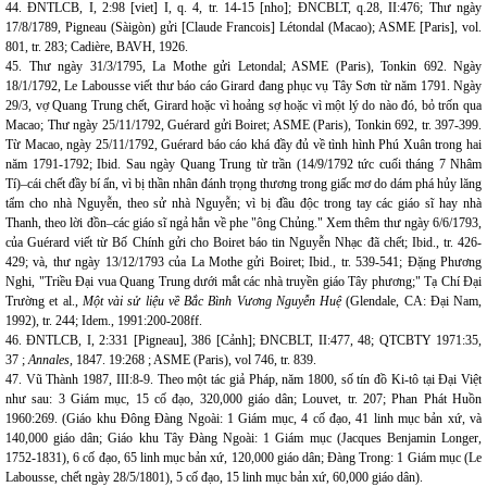
44. ĐNTLCB, I, 2:98 [viet] I, q. 4, tr. 14-15 [nho]; ĐNCBLT, q.28, II:476; Thư ngày
17/8/1789, Pigneau (Sàigòn) gửi [Claude Francois] Létondal (Macao); ASME [Paris], vol.
801, tr. 283; Cadière, BAVH, 1926.
45. Thư ngày 31/3/1795, La Mothe gửi Letondal; ASME (Paris), Tonkin 692. Ngày
18/1/1792, Le Labousse viết thư báo cáo Girard đang phục vụ Tây Sơn từ năm 1791. Ngày
29/3, vợ Quang Trung chết, Girard hoặc vì hoảng sợ hoặc vì một lý do nào đó, bỏ trốn qua
Macao; Thư ngày 25/11/1792, Guérard gửi Boiret; ASME (Paris), Tonkin 692, tr. 397-399.
Từ Macao, ngày 25/11/1792, Guérard báo cáo khá đầy đủ về tình hình Phú Xuân trong hai
năm 1791-1792; Ibid. Sau ngày Quang Trung từ trần (14/9/1792 tức cuối tháng 7 Nhâm
Tí)–cái chết đầy bí ẩn, vì bị thần nhân đánh trọng thương trong giấc mơ do dám phá hủy lăng
tẩm cho nhà Nguyễn, theo sử nhà Nguyễn; vì bị đầu độc trong tay các giáo sĩ hay nhà
Thanh, theo lời đồn–các giáo sĩ ngả hẳn về phe "ông Chủng." Xem thêm thư ngày 6/6/1793,
của Guérard viết từ Bố Chính gửi cho Boiret báo tin Nguyễn Nhạc đã chết; Ibid., tr. 426-
429; và, thư ngày 13/12/1793 của La Mothe gửi Boiret; Ibid., tr. 539-541; Đặng Phương
Nghi, "Triều Đại vua Quang Trung dưới mắt các nhà truyền giáo Tây phương;" Tạ Chí Đại
Trường et al.,
Một vài sử liệu về Bắc Bình Vương Nguyễn Huệ
(Glendale, CA: Đại Nam,
1992), tr. 244; Idem., 1991:200-208ff.
46. ĐNTLCB, I, 2:331 [Pigneau], 386 [Cảnh]; ĐNCBLT, II:477, 48; QTCBTY 1971:35,
37 ;
Annales,
1847. 19:268 ; ASME (Paris), vol 746, tr. 839.
47. Vũ Thành 1987, III:8-9. Theo một tác giả Pháp, năm 1800, số tín đồ Ki-tô tại Đại Việt
như sau: 3 Giám mục, 15 cố đạo, 320,000 giáo dân; Louvet, tr. 207; Phan Phát Huồn
1960:269. (Giáo khu Đông Đàng Ngoài: 1 Giám mục, 4 cố đạo, 41 linh mục bản xứ, và
140,000 giáo dân; Giáo khu Tây Đàng Ngoài: 1 Giám mục (Jacques Benjamin Longer,
1752-1831), 6 cố đạo, 65 linh mục bản xứ, 120,000 giáo dân; Đàng Trong: 1 Giám mục (Le
Labousse, chết ngày 28/5/1801), 5 cố đạo, 15 linh mục bản xứ, 60,000 giáo dân).