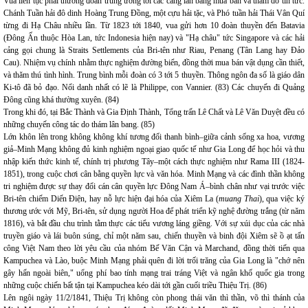
Vua liên tục phái thương đoàn trung ương tới các cảng lân bang mua bán và thăm dò tin tức.
Chánh Tuần hải đô dinh Hoàng Trung Đồng, một cựu hải tặc, và Phó tuần hải Thái Vân Quí
từng đi Hạ Châu nhiều lần. Từ 1823 tới 1840, vua gửi hơn 10 đoàn thuyền đến Batavia
(Đông Ấn thuộc Hòa Lan, tức Indonesia hiện nay) và "Hạ châu" tức Singapore và các hải
cảng gọi chung là Straits Settlements của Bri-tên như Riau, Penang (Tân Lang hay Đảo
Cau). Nhiệm vụ chính nhằm thực nghiệm đường biển, đồng thời mua bán vật dụng cần thiết,
và thăm thú tình hình. Trung bình mỗi đoàn có 3 tới 5 thuyền. Thông ngôn đa số là giáo dân
Ki-tô đã bỏ đạo. Nổi danh nhất có lẽ là Philippe, con Vannier. (83) Các chuyến đi Quảng
Đông cũng khá thường xuyên. (84)
Trong khi đó, tại Bắc Thành và Gia Định Thành, Tổng trấn Lê Chất và Lê Văn Duyệt đều có
những chuyến công tác do thám lân bang. (85)
Lớn khôn lên trong không không khí tương đối thanh bình–giữa cảnh sống xa hoa, vương
giả–Minh Mạng không đủ kinh nghiệm ngoại giao quốc tế như Gia Long để học hỏi và thu
nhập kiến thức kinh tế, chính trị phương Tây–một cách thực nghiệm như Rama III (1824-
1851), trong cuộc chơi cân bằng quyền lực và văn hóa. Minh Mạng và các đình thần không
tri nghiệm được sự thay đổi cán cân quyền lực Đông Nam Á–bình chân như vại trước việc
Bri-tên chiếm Diến Điện, hay nỗ lực hiện đại hóa của Xiêm La (
muang Thai
), qua việc ký
thương ước với Mỹ, Bri-tên, sử dụng người Hoa để phát triển kỹ nghệ đường trắng (từ năm
1816), và bắt đầu chu trình tằm thực các tiểu vương láng giềng. Với sự xúi dục của các nhà
truyền giáo và lái buôn súng, chỉ một năm sau, chiến thuyền và binh đội Xiêm sẽ ồ ạt tấn
công Việt Nam theo lời yêu cầu của nhóm Bế Văn Cận và Marchand, đồng thời tiến qua
Kampuchea và Lào, buộc Minh Mạng phải quên đi lời trối trăng của Gia Long là "chớ nên
gây hấn ngoài biên," uổng phí bao tính mạng trai tráng Việt và ngân khố quốc gia trong
những cuộc chiến bất tận tại Kampuchea kéo dài tới gần cuối triều Thiệu Trị. (86)
Lên ngôi ngày 11/2/1841, Thiệu Trị không còn phong thái văn thì thần, võ thì thánh của