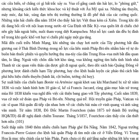
các cửa biển, sẽ chẳng có gì bất trắc xảy ra. Vua cố gắng canh tân hải lực, lo "phòng giữ,"
nhưng khoảng cách kiến thức khoa học và kỹ thuật với Âu Mỹ quá xa. Những tàu thuyền,
máy móc, đại bác, súng đạn trên thị trường thường là đồ phế thải của các cường quốc.
Những trận hải chiến đầu năm 1834 cho thấy hải lực Việt thua kém cả Xiêm. Trong khi đó
dù đang bối rối với nội loạn trong nước–từ Gia Định tới Bắc Kỳ–vua quên lời di chiếu chớ
nên gây hấn ngoài biên, nuôi tham vọng diệt Kampuchea. Mọi nỗ lực canh tân đều bị đình
trễ trong khi quốc khố vơi hụt vì chiến phí ngày một gia tăng.
Mãi đến cuối triều Minh Mạng, khi những tàu chạy hơi nước của Tây phương bắt đầu
giương oai ở Thái Bình Dương–trong nỗ lực của liên minh Pháp-Bri-tên nhằm bảo vệ tự do
buôn bán thuốc phiện và quyền hưởng thụ ma-túy của dân Trung Hoa–vua mới bắt đầu quan
tâm, lo lắng. Ngoài việc chôn dấu bớt kho tàng, vua không ngừng tìm hiểu tình hình nhà
Thanh từ các quan viên thân cận được gửi đi ngoại quốc, theo dõi sách báo Quảng Đông về
phương lược đánh chiến hạm Tây phương, hay cho lệnh huấn luyện các pháo thủ cách bắn
phá hữu hiệu chiến thuyền (bánh lái, cột buồm, tướng chỉ huy).
Sự xuất hiện của chiến hạm
Bonite
và
Artémise
ngoài khơi sau khi Marchand bị xử tử năm
1836 và cuộc hành hình hơn 10 giáo sĩ, kể cả Francis Jaccard, cùng giáo mục bản xứ trong
mùa Hè 1838 khiến vua nghĩ đến việc cải thiện bang giao với Tây phương. Cuối năm 1839,
vua cử một sứ đoàn qua Pháp và Bri-tên. Nhưng quá trễ. Hội truyền giáo Pháp, Vatican và
các sĩ quan Hải quân đã tiếp cận nhau hơn về các chiêu bài màu cờ vinh quang và ánh sáng
văn minh. Từ năm 1838, Đô Đốc Martin Fourichon (năm 1875 trở thành Bộ trưởng
HQ&TĐ) đã đề nghị đánh chiếm Tourane. Tháng 5/1857, Fourichon cảm thấy còn cần thiết
hơn nữa. (101)
Suốt thập niên 1840 thêm nhiều chiến hạm Pháp ghé Đà Nẵng. Năm 1842, Ngoại trưởng
Francois-Pierre Guizot cho lệnh hải quân Pháp đi tìm một căn cứ ở Viễn Đông. Vì Trung
Hoa là mục tiêu chính của tư bản Pháp, Paris chưa có thì giờ lắng nghe những lời kêu van ai