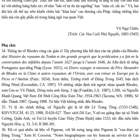
và bồi thường chiến phí. Thực thể sần sùi, tanh máu này thường bị tảng lờ hay che dấu khá
kỹ với những bảng hiệu rực rỡ như "bảo vệ tự do tín ngưỡng" hay "màu cờ, sắc áo." Và, hai
đòi hỏi rất thế tục trên khiến chiêu bài "khai hóa" cao thượng của Pháp chẳng những khó
hiểu mà còn gây phẫn nộ trong hàng ngũ vua quan Việt.
Vũ Ngự Chiêu
[Trích:
Các Vua Cuối Nhà Nguyễn, 1883-1945
]
Phụ chú:
34. Thông tin về Rhodes cùng các giáo sĩ Tây phương hầu hết dựa vào tác phẩm của Rhodes
như
Histoire du royaume du Tonkin et des grands progrès que la prédication y a fait en la
conversation des infidèles depuis l’année 1627 jusqu’à l’année 1646,
do Albi dịch từ tiếng
Portuguese qua tiếng Pháp (Lyon: 1651), và
Divers voyages et missions du Père Alexandre
de Rhodes en la Chine et autres royaumes de l’Orient, avec son retour en Europe par la
Perse et l’Aménie
(Paris: 1654). Xem thêm,
Tường trình về Đàng Trong 1645,
bản dịch
Hồng Nhuệ (Escondido, CA: 199?). Về những nhận định trái ngược nhau quanh Rhodes,
xem Giu-se Vũ Thành,
Dòng máu anh hùng,
3 tập (Franklin, LA: 1987), I:260, và Nguyễn
Mạnh Quang,
Việt Nam Đệ Nhất Cộng Hòa Toàn Thư, 1954-1963
(Tacoma, WA: 1998). Sẽ
dẫn: Thành 1987, Quang 1998. Tư liệu Việt không nhắc đến Rhodes.
35. Vì lý do chính thống, sử Nguyễn ghi là từ đời Lê Trang Tông (1533-1548);
KĐVSTGCM, 41:25; 1998, II:626-627. Theo sách
Dã Lục,
Y-nê-xu giảng đạo tại xã Ninh
Cường, Quần Anh, và Trà Lũ huyện Giao Thủy [Nam Định] năm 1533, tức đầu niên hiệu
Nguyên Hòa; q. 33, 5-6; II:300-301.
36. Đã có quá nhiều tài liệu về Pigneau, với lời xưng tụng như Pigneau là "vua thực sự
Đàng Trong." Xem H. Cosserat, "Notes biographiques sur les francais au service de Gia