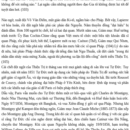
không để sót mống nào." Lại ngăn cấm những người theo đạo Gia tô không được lui tới để
tuyệt tăm hơi. (103)
Nào ngờ, xuất đội Võ Văn Điểm, một giáo dân Ki-tô, ngầm báo cho Pháp. Bởi vậy, Lapierre
vờ hòa hoãn, rồi đột ngột bắn phá các pháo đài Nguyễn. Năm thuyền đồng "đại hiệu" bị
đánh đắm. Hơn 100 người bị chết, kể cả hai đại quan. Mười năm sau, Giám mục Huế tường
trình trước Ủy Ban Cochin-Chine rằng quan Việt mưu tổ chức một bữa tiệc khoản đãi sĩ
quan Pháp, rồi phục kích; bởi thế, Lapierre mới ra tay. Cuénot (Thể), Giám mục Qui Nhơn,
thì cho rằng cuộc bắn phá này nhằm trả đũa âm mưu bắt cóc sĩ quan Pháp. (104) Lý do nào
đi nữa, hải pháo Pháp chính thức dập tắt tiếng đàn hát Ngu-Thuấn, cắt đứt cảnh "trong thì
nhân dân nhảy múa mừng Xuân, ngoài thì phương xa lặn lội đến cống" dưới triều Thiệu Trị.
(105)
Cái chết đột ngột của Thiệu Trị it tháng sau trút mọi gánh nặng di sản lên vai Tự Đức. Tuy
nhiên, mãi tới năm 1851 Tự Đức mới áp dụng các biện pháp do Thiệu Trị đề xướng–tức bắt
giết giáo sĩ người Âu, và tập trung giáo dân vào những vùng xa duyên hải. Bá tước Roussel
de Courcy, chánh văn phòng đại biện Pháp ở Yên Kinh, bèn được lệnh tập trung và phân
tích các khiếu nại của giáo sĩ để Paris có biện pháp thích ứng.
Dẫu vậy, Paris vẫn muốn cho Tự Đức thêm một cơ hội–qua việc gửi Charles de Montigny,
thuộc Nha Thương Mại, cựu lãnh sự Thượng Hải, đến Bangkok và Huế thảo luận hoà ước.
Ngày 9/7/1856, Montigny tới Bangkok, và vua Xiêm đồng ý gửi sứ qua Pháp. Nhưng khi
Montigny ghé Kampot đón thông ngôn, Giám mục Jean Claude Miche (1805-1873) dàn xếp
cho Montigny gặp Ang Duong. Trong khi đó các sĩ quan hải quân có vẻ đồng ý với các giáo
sĩ rằng Tự Đức chỉ còn nghe được tiếng đại bác, đưa chiến hạm
Catinat
vào Đà Nẵng,
chuyển thư Montigny. Khi các quan Nguyễn không nhận, ngày 19/9/1856, hạm trưởng
William Lelieur de Ville-sur-Arce sai một toán quân đổ bộ lên Thuận An, đặt thư trên bãi