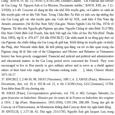
Long;" BAVH, IV, no. 3 (7-9/1917), tr.165-206; Léonard Cadière, "Les Francais aux service
de Gia Long: XI. Nguyen Anh et La Mission, Documents inédits;" BAVH, XIII, no. 1 (1-
3/1926), tr.1-49. Cosserat sử dụng tài liệu văn khố Hội truyền giáo, và Cadière so sánh tài
liệu truyền giáo với tư liệu Việt Nam. Trong
Châu Bản Tự Đức
có một sưu tập những thư
của Gia Long gửi các nhà truyền giáo này. Cuối thế kỷ XIX, xuất hiện ở Đại Nam tập
Annales annamites [Sử Ký Đại Nam Việt]
(Sài-gòn: Nhóm Nghiên Cứu Sử Địa, 1974) về
Pigneau. Tài liệu nhà Nguyễn ghi Pigneau qui phục Nguyễn Chủng từ năm Bính Tí (1780);
Đại Nam Chính Biên Liệt Truyện,
bản dịch Việt ngữ của Viện sử học Hà Nội (Huế: Thuận
Hoá, 1993), tập II, tr. 476-477. [Sẽ dẫn ĐNCBLT]. Cần nhấn mạnh là sự đóng góp thực sự
của Pigneau cho chiến thắng của Gia Long rất giới hạn. Khối thông tin truyền giáo và thuộc
địa Pháp, như Wooside nhận định, đã thổi phồng quá đáng vai trò và tầm quan trọng của
Pigneau cùng đệ tử [the role of the Chaigneaux and Oliviers and Behaines in Vietnamese
history has been grossly exaggerated. Financial and judicial and political and administrative
and educational matters in the Gia Long period never concerned the French. They were
encouraged to live in Hue merely to give military advice and to serve as a shield against
others of their kind who might go to Vietnam seeking trade. . . .]; Idem,
Chinese Model,
1971:16-17.
37. ĐNCBLT, I, 2:49-50, 98; SHAT (Vincennes), 10H 1, d. 3; AMAE (Paris),
Mémoires et
Documents, Asie,
vol. 19, tr. 103 & vol. 21, tr. 64; CAOM (Aix), GGI [Amiraux], 11704.
Xem thêm đoạn III của chương này.
38. AMAE [Paris],
Correspondances générales,
vol. VII, tr. 662; Georges Taboulet,
La
geste francaise en Indochine: Histoire par les textes de la France en Indochine des origines
à 1914,
2 tập (Paris: Maisonneuve, 1955-1956), I:191-194, 208-209. Trong thư gửi de
Conway và d’Entrecasteaux, de Montmorin khẳng định Conway được tùy nghi hành động.
39. ĐNTLCB, I, 2:57-58, 61; Thư ngày 25/1/1785, Nguyễn Ánh gửi Jacques Liot, trong