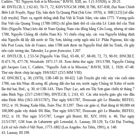
Cadière, "XI.
Nguyen Anh et la Mission;" BAVH, XIII, no. 1 (1-3/1926), tr. 20-21.
40. ĐNTLCB, I, 2:62-63, 70-71, 72; KĐVSTGCM 1998, II:786, 837-838;
Đại Nam Chính
Biên Liệt Truyện, Ngụy Tây,
bản dịch Tạ Quang Phát (Sài Gòn: 1970), tr. 30B [125] [sẽ dẫn:
Liệt truyện]. Thực ra, người thống nhất Đại Việt là Trịnh Sâm, vào năm 1775. Vương quốc
Đại Việt của Quang Trung (1788-1892) chỉ gồm lãnh thổ cũ của nhà Lê. Lãnh thổ của Thái
Đức (Nguyễn Nhạc) kéo dài từ Nam Quảng Nam vào đồng bằng Cửu Long, nhưng từ năm
1788, Nguyễn Chủng đã chiếm Nam Kỳ. Vì chiến công này, các vua Nguyễn khẳng định
nhà Nguyễn đã lấy đất nước từ Tây Sơn, không cướp ngôi nhà Lê. Phần Pigneau, khi cặp
bến Port Louis, Isle de France, năm 1788 mới được tin Nguyễn Huệ diệt họ Trịnh, rồi gây
nên cuộc tương tàn; Taboulet,
La geste francaise
, I:207.
41. ĐNTLCB, I, 2:53-54 [Nguyễn Văn Tồn], 65-66, 67, 68-69, 72, 73, 90-91; ĐNCBLT,
II:471-76, 477-78; Woodside 1971:17-18.
Xem thêm thư ngày 19/1/1789, Nguyễn Chủng
gửi Jacques Liot; L. Cadière, "Nguyễn Ánh et la Mission;" BAVH, XIII, 1, 1926: 47-48.
Thư này được chép lại ngày 19/6/1827 (25/5 MM VIII)
42. ĐNCBLT, q. 30; (1970), 13B-14B [tr. 60-62]. Liệt Truyện ghi việc này vào cuối năm
1786, sau khi Nhạc đã xưng đế, phong đất cho hai em, trước ngày Chủng từ Xiêm về nước
lần thứ hai; Ibid., q. 30, tờ 13B-14A. Theo
Thực Lục,
anh em Tây Sơn giao chiến từ tháng 7
năm Bính Ngọ (25/7-23/8/1786); ĐNTLCB, I, 2:63, 65. Các nhà truyền giáo ghi vào đầu
năm Đinh Mùi (18/2-18/3/1787), Thư ngày 6/6/1787, Doussain gửi Le Blandin; BEFEO,
1912, tr. 19; Hoàng Xuân Hãn,
Toàn Thư,
II:1297. Theo các giáo sĩ, Huệ dùng từ 60,000 tới
100,000 quân vây thành Đồ Bàn; Thư ngày 6/6/1787, Doussain gửi Le Blandin; BEFEO,
1912, tr. 19; Thư ngày 3/5/1787, Longer gửi Boiret; RI, XIV, 1910, tr. 46; Thư ngày
21/5/1787, GM Jean de Labartette gửi Letondal; A. Launay, III:129; Tạ Chí Đại Trường,
Lịch sử nội chiến ở Việt Nam, 1771-1802
(Los Angeles: An Tiêm, 1991), tr. 148.
43. Launay, III:199.