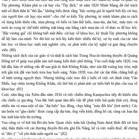
Tây phương. Khám phá ra cái hay của "Tây địch," từ năm 1826 Minh Mạng đã chê trách
một số đình thần là "thô lậu," không hiểu được rằng
"bậc vương giả là người biết lấy cái hay
của người làm cái hay của mình"–
cho chế xe kiểu Tây phương, tự mình khám phá ra cách
sử dụng kính thiên văn, mua phong vũ biểu và hàn thử biểu, mua tàu, đại bác, máy móc và
nuôi ảo vọng tự chế biến những mặt hàng này bằng cách mua tàu cũ về tháo ra để học hỏi.
"Bậc vương giả" chỉ không biết một điều: cái hay về khoa học, kỹ thuật Tây phương không
dễ lấy làm của mình. Nó đòi hỏi sự tích lũy kiến thức nhiều thế kỷ, sự hy sinh của các nhà
bác học và khoa học miệt mài nghiên cứu, sự phát triển của kỹ nghệ và giai tầng chuyên
viên. (80)
Những sách dịch của các giáo sĩ và nhất là sách báo Trung Hoa do thương thuyền đi Quảng
Đông trở về giúp vua phần nào mở mang kiến thức phổ thông. Vào cuối thập niên 1820, vua
bắt đầu bàn về những vấn đề nan giải từ thời Khổng Khâu, như trái đất vuông hay tròn, mặt
trời gần trái đất vào buổi trưa hay buổi sáng. Năm 1839, vua chê các đại thần chẳng biết gì
về hiện tượng nguyệt thực. Nhưng những cuộc trao đổi ý kiến về việc sét đánh cháy Văn
Miếu, hay chôn tượng Khổng Khâu, chỉ thờ bài vị phản ánh sự hiểu biết bì phu của vua về
khoa học. (81)
Cuộc xâm lăng của Xiêm đầu năm 1834 và việc chiếm đóng Kampuchea tiếp đó khiến nhu
cầu chiến cụ gia tăng. Vua đặc biệt quan tâm đến vấn đề phát triển hải quân (hải sư), đóng
nhiều tàu và mua một số tàu "đại hiệu" bọc đồng, chạy bằng "máy đốt lửa" (hơi nước). Các
tàu buôn và "ghe chiến" được cung cấp địa bàn, ống viễn kính, đồng hồ cát, cùng các loại đại
bác mới bán trên thị trường.
Vua cũng có vẻ bớt bài Bri-tên hơn. Quan chức tuần hải Quảng Nam được lệnh đối xử hòa
nhã, thân thiện với các thương thuyền Bri-tên ghé Đà Nẵng, kể cả việc miễn thuế, để chứng
tỏ "đức ý" "vỗ yên thân mến người xa." (82)