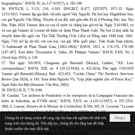
biographiques;" BAVH, IV, no.3 (7-9/1917), tr. 183-186.
56. ĐNTLCB, I, 3:131, 218, 4:183; ĐNCBLT, II:477; QTCBTY, 1971:35. Ngày
12/11/1811, Vannier lập gia đình với một người Việt, Nguyễn Thị Sen hay Magdeleine Sen,
con gái Nguyễn Văn Dũng, Thuyền tả cai đội, một giáo dân Ki-tô ở Phường Đúc, hay Thợ
Đúc. Năm 1824, Vannier đưa vợ con về nước và chẳng bao giờ trở lại. Ngày 5/10/1863, vợ
và con gái Vannier từ Lorient tới thăm sứ đoàn Phan Thanh Giản. Thị Sen (Liên) nhắc lại
chuyến thăm đột ngột của Tôn Thất Thường (Văn Liễu) và Dũng năm 1840 hoặc 1841.
Ngày 7/10, trở lại dự tiệc với con trai, con gái. Mặc quốc phục. Trần Xuân Toạn (dịch),
"L’Ambassade de Phan Thanh Gian, (1863-1864);" BAVH, 1921, tr. 174-176, 178-180
[147-187]. Xem thêm "Documents A. Salles, III: Philippe Vannier;" BAVH, XXII, No. 2
(Avril-Juin 1935), tr. 159.
57. Thư ngày 3/6/1819, Chaigneau gửi Baroudel (Macao); Cadière, "XII: Leur
correspondance;" BAVH, XIII, no. 4 (10-12/1926), tr. 422-423á; Thư ngày 15/6/1819
Vannier gửi Baroudel (Macao); Ibid., 423-425; "Cochin China;"
The Northern American
Review
(Jan 1824), tr. 145. Xem thêm Nguyên Vũ, "Góp phần nghiên cứu về Petrus Key;"
Ngàn Năm Soi Mặt
(Houston: Văn Hóa, 2002).
58. ĐNTLCB, II, 7:79, 8:86.
59. Gaudart, "Les archives de Pondichéry et les entreprises de la Compagnie Francaise des
Indes en Indochine, au XVIIIè siècle;" BAVH, XXIV, no. 4 (10-12/1937), tr. 355 [353-
380]; A. Launay,
Histoire de la Mission de Cochinchine,
II:344, 345; H. Cosserat, "La route
mandarine de Tourane à Hué;" BAVH, VIII, no. 4 (1-3/1920), pp. [1-27];
60. ĐNTLCB, I, 2: 78, 86-87, 95, 106, 129, 137, 183, 251, 257;
Mục lục châu bản triều
Chúng tôi sử dụng cookie để cung cấp cho bạn trải nghiệm tốt nhất trên
Đồng ý
Nguyễn, Tập I: Gia Long
(Huế: Viện Đại học Huế, 1960), tr. 27; dẫn trong Đỗ Bang-
trang web của chúng tôi. Nếu tiếp tục, chúng tôi cho rằng bạn đã chấp
Nguyễn Minh Tường,
Chân dung các vua Nguyễn
, tập I (Huế: NXB Thuận Hóa, 1996), tr.
thuận cookie cho mục đích này.
74; Cadière, "III. Leurs noms;" BAVH, VII, no.1 (1-3/1920).