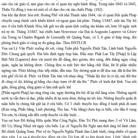
oán của các giáo sĩ, tạm giao cho các sĩ quan tùy nghi hành động. Trong năm 1843 và 1845,
Thiệu Trị đồng ý trao trả một số cố đạo cho các tàu chiến Pháp. (102)
Sau khi đạt được hòa ước Hoàng Phố với nhà Thanh năm 1844, các sĩ quan Hải quân Pháp
chuyển sang chính sách khiêu khích và ngoại giao hải pháo. Tháng 1/1847, một tàu Tây bỏ
neo ở cửa biển Khánh Hòa, bắt giữ tra tấn quan tỉnh xuống tàu khám xét, hơn 10 ngày mới
trả tự do. Tháng 3/1847, hai chiến hạm
Victorieuse
của Đại tá Augustin Lapierre và
Gloire
của Trung tá Charles Rigault de Genouilly tới Quảng Nam, có 5, 6 giáo sĩ tháp tùng, đòi
phóng thích giáo sĩ cùng tự do giảng đạo. Theo ĐNTLCB:
Vua sai Lý Văn Phức xuống dò xét, cùng Tuần phủ Nguyễn Đình Tân, Lãnh binh Nguyễn
Đức Chung giải quyết. Hai bên định ngày họp bàn. Đầu mục Phật Lan Tây [Pháp] là Lập
Biệt Nhĩ [Lapierre] đem vài mươi tên đồ đảng, đeo gươm, đeo súng, đến thẳng ngay công
quán, ngăn lại không được. Chúng đưa ra một bức thư bằng chữ Hán, lời lẽ phần nhiều
ngông càn. Phức không chịu tiếp nhận, đầu mục Tây dương quát to để dọa nạt, đặt lá thư lên
trên ghế rồi bỏ đi. Phức và Đình Tân bàn với nhau rằng: "Nhận lấy thư là có tội, mà đốt thư
đi cũng có tội, không gì bằng cho chạy trạm về đệ tâu lên." Phức về kinh đợi lệnh. Vua nổi
giận, đóng gông, tống giam vì làm mất quốc thể.
[Phần người Pháp] lại càng rông càn, ngày thường lên bờ, đi lại chỗ làng xóm. Những người
nước ta vẫn theo tả đạo, phần nhiều đi lại nom dòm, thông tin tức kín. Những thuyền quân đi
tuần biển bị chúng bắt giữ lại ở cửa biển. Có 5 chiếc thuyền bọc đồng ở kinh phái đi nam
(Kim ưng, Phấn bằng, Linh phượng, Thọ hạc, Vân bằng) chưa kịp ra biển, còn đậu ở vụng
Trà sơn, bị chúng sấn đến cướp thuyền và dây buộc....
Vua sai bọn Đô thống Hữu quân Mai Công Ngôn, Đào Trí Phú mang theo 3 vệ Vũ Lâm,
Hổ Uy, Hùng Nhuệ tới ngay cửa biển. Lại cử Nguyễn Bá Nghi tạm thời tăng bổ lãnh chức
Bố chính Quảng Nam, Phó vệ úy Nguyễn Nghĩa Thịnh làm Lãnh binh, cùng nhiều võ quan
tăng viện. Lại sai 4 thuyền bọc đồng tới cửa Trà Sơn để xa làm thanh ứng. Lệnh "đánh giết