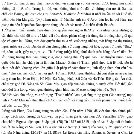
Sự thay đổi thái độ này phần nào do dịch vụ cung cấp vũ khí và đạn dược trong thời chiến
không cấp thiết nữa. Trong khi đó, vua không khỏi nhức đầu vì những chủ nợ cũ. Sau cái
chết của Barizy, đại diện công ty
Abbott & Miatland
ở Madras ít nhất ba lần đã tới Huế đòi
thêm tiền bán khí giới. (67) Thêm nữa, từ Manila, anh em d’Ayot liên lạc lại với Huế–rao
giảng tin đồn Napoléon Bonaparte đang liên kết các nước Âu châu đánh Bri-tên.
Tưởng nên nhấn mạnh, triều đình độc quyền việc ngoại thương. Vua nhập cảng những gì
cần thiết cho chế độ như vũ khí, vải vóc, dược phẩm cùng vật dụng dành riêng cho giới quí
tộc và quan lại. Đồng thời độc quyền thu mua và xuất cảng những mặt hàng mà thị trường
ngoài nước ưa thích. Đại đa số dân chúng phải sử dụng hàng nội hóa, ngoại trừ thuốc "Bắc,"
trà, sâm, sách, giấy mực, v.. v... Thuế cảng (nhập bến), thuế đánh trên hàng hóa và tiền
"ba
lễ"
[dâng hoàng thái hậu, dâng vua, dâng hoàng thái tử] quá cao. Các thuyền buôn ngoại
quốc đến làm ăn–chủ yếu là Bri-tên, Macao, Xiêm và Thanh–phải theo luật lệ mới. Đó là
chưa nói đến khoảng cách lớn giữa luật pháp và việc thực thi, linh động theo nhu cầu "cải
thiện" cho các viên chức và môi giới. Từ năm 1803, ngoại thương chỉ còn diễn ra tại các hải
cảng chọn lọc: Nam Định, Hà Nội, Đà Nẵng, Huế, Sài Gòn và Hà Tiên. Riêng tàu Âu châu
chỉ được ghé Đà Nẵng và Sài Gòn. Mọi giao tiếp với dân chúng bị tuyệt cấm. Bởi thế, gần
cuối đời Gia Long, việc ngoại thương giảm hẳn. Tàu Macao không đến nữa. (68)
Để điền vào chỗ trống, vua sử dụng "Thanh nhân" làm giai tầng trung gian (lãnh trưng) mọi
lĩnh vực–từ khai mỏ, thầu thuế chợ, chuyên chở, tới cung cấp nhu yếu phẩm như thuốc Bắc,
vải vóc, v.. v... (69)
Riêng với Pháp, Gia Long cũng xa cách dần. Đầu năm 1790, đã viết thư cho chính phủ
Pháp, trách móc Tướng de Conway và phủ nhận giá trị của hòa ước Versailles 1787, giao
cho chính Pigneau dịch qua Pháp ngữ. (70) Từ 1817 tới 1819, một số tàu Pháp mới tới buôn
bán ở Đà Nẵng và Sài Gòn. Đó là các tàu
Le Henry
[Henri?] của công ty
Philippon et Cie.
(tới Đà Nẵng tháng 12/1817 và 11/1819),
La Rosse
của hãng
Balguerie, Sarget et Cie.
,
Le