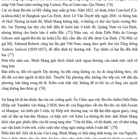
nhập Việt Nam (như trường hợp Cuénot, Phụ tá Giám mục Qui Nhơn). (74)
Các sứ đoàn Bri-tên và Mỹ chẳng may mắn gì hơn. Năm 1822, sứ đoàn John Crawfurd [Cả-
la-khoa-thắc] từ Bangkok qua Gia Định, được Lê Văn Duyệt tiếp ngày 28/8, và thông báo
về Huế. Nhưng tại kinh đô, Minh Mạng không tiếp, vì không có thư của Quốc vương Bri-
tên. Sai Thương bạc thư cho biết điều lệ buôn bán ở kinh đô, Quảng Nam và Gia Định,
nhưng không cho buôn bán ở miền Bắc. (75) Năm sau, sứ đoàn Diến Điện do George
Gibson–một người Bri-tên lai India [Ấn độ]–cầm đầu chỉ đến được Gia Định. (76) Một sứ
giả Mỹ, Edmund Roberts cũng hai lần ghé Việt Nam, mang theo quốc thư của Tổng thống
Andrew Jackson (1829-1837), để điều đình ký thương ước. Tuy nhiên cả hai lần đều thất
bại. (77)
Hơn bốn năm sau, Minh Mạng giải thích chính sách ngoại thương của mình một cách rõ
ràng hơn:
Bản triều ta, đối với người Tây dương: họ đến cũng không cự, họ đi cũng không theo, chỉ
đối đãi coi như người di địch thôi. Thuyền Tây phương đến, không cho tiếp xúc với dân địa
phương, bán hàng xong thì đi. Kiểm soát chặt chẽ, không để sơ hở, họ có lòng xảo quyệt
cũng không làm được gì. (78)
Sự hùng hổ đi tìm thuộc địa của các cường quốc Âu Châu–qua việc Bri-tên chiếm Diến Điện
(Hiệp uớc Yandabo vào tháng 2/1826, theo đó vua Bagyidaw cắt cho Bri-tên các tỉnh Assam
và Manipur, trả chiến phí 5 triệu, ký Hiệp ước thương mại, và đặt đại diện ngoại giao), cùng
một số đảo tại bán đảo Malaya, và hiệp ước với Xiêm La–không đủ thức tỉnh Minh Mạng
khỏi cảm giác phiêu diêu của lời xưng tụng như "Văn thì thần, võ thì thánh, rực rỡ như trăng
sao vận hành ở trên trời, cuồn cuộn như sông ngòi mông mênh ở mặt đất." (79)
Điều khó thể chối cãi là sau Gia Long, Minh Mạng có khả năng nhất trong các vua Nguyễn.
Vua ý thức được nhu cầu hiện đại hóa cũng như nhận hiểu sức mạnh kỹ thuật và quân sự