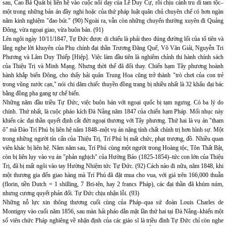
sau, Cao Bá Quát bị liên hệ vào cuộc nổi dạy của Lê Duy Cự, rồi chịu cảnh tru di tam tộc–
một trong những bản án đầy nghi hoặc của thứ pháp luật quân chủ chuyên chế có hơn ngàn
năm kinh nghiệm "đao bút." (90) Ngoài ra, vẫn còn những chuyến thường xuyên đi Quảng
Đông, vừa ngoại giao, vừa buôn bán. (91)
Lên ngôi ngày 10/11/1847, Tự Đức được di chiếu là phải theo đúng đường lối của tổ tiên và
lắng nghe lời khuyên của Phụ chính đại thần Trương Đăng Quế, Võ Văn Giải, Nguyễn Tri
Phương và Lâm Duy Thiếp [Hiệp]. Việc làm đầu tiên là nghiêm chỉnh thi hành chính sách
của Thiệu Trị và Minh Mạng. Nhưng thời thế đã đổi thay. Chiến hạm Tây phương hoành
hành khắp biển Đông, cho thấy hải quân Trung Hoa cũng trở thành "trò chơi của con trẻ
trong vũng nước cạn," nói chi dăm chiếc thuyền đồng trang bị nhiều nhất là 32 khẩu đại bác
bằng đồng pha gang tự chế biến.
Những năm đầu triều Tự Đức, việc buôn bán với ngoại quốc bị tạm ngưng. Có ba lý do
chính. Thứ nhất, là cuộc pháo kích Đà Nẵng năm 1847 của chiến hạm Pháp. Mối nhục này
khiến các đại thần quyết định cắt đứt ngoại thương với Tây phương. Thứ hai là vụ án "tham
ô" mà Đào Trí Phú bị liên hệ năm 1848–một vụ án nặng tính chất chính trị hơn hình sự. Một
trong những người tín cẩn của Thiệu Trị, Trí Phú bị mất chức, phạt trượng, đồ. Nhiều quan
viên khác bị liên hệ. Năm năm sau, Trí Phú cùng một người trong Hoàng tộc, Tôn Thất Bật,
còn bị liên lụy vào vụ án "phản nghịch" của Hường Bảo (1825-1854)–tức con lớn của Thiệu
Trị, đã bị mất ngôi vào tay Hường Nhiệm tức Tự Đức. (92) Cách nào đi nữa, năm 1848, khi
một thương gia đến giao hàng mà Trí Phú đã đặt mua cho vua, với giá trên 166,000 thuẫn
(florin, tiền Dutch = 1 shilling, 7 Bri-tên, hay 2 francs Pháp), các đại thần đã khúm núm,
nhưng cương quyết phản đối. Tự Đức chịu nhận lỗi. (93)
Những nỗ lực xin thông thương cuối cùng của Pháp–qua sứ đoàn Louis Charles de
Montigny vào cuối năm 1856, sau màn hải pháo dằn mặt lần thứ hai tại Đà Nẵng–khiến một
số viên chức Pháp nghiêng về nhận định của các giáo sĩ là triều đình Tự Đức chỉ còn nghe