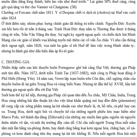
muôn dặm dâng lòng thành, hiền lao vẫn như thuở trước." Lại giảm 50% thuế cảng; cùng
gửi quà tặng và thư cho Vannier và Chaigneau. (58)
Chưởng cơ Forcanz chết năm 1811. Y sĩ Despiau chết vì dịch tả (
cholera
) tại Huế vào cuối
năm 1824.
Ở thời điểm này, nhóm phục hưng chính giáo đã thống trị triều chính. Nguyễn Đức Xuyên
xin hồi hưu rồi từ trần ít tháng sau. Trịnh Hoài Đức thay nắm ty Thương Bạc được ít tháng
cũng từ trần, Trần Văn Năng lên thay. Sự nghi kỵ người ngoại quốc và chiến dịch bài Minh
Mạng của các giáo sĩ khiến vua không tuyển mộ thêm các cố vấn Âu châu. Vì nhu cầu thông
dịch ngoại ngữ, năm 1826, vua mời ba giáo sĩ tới Huế để làm việc trong Hành nhân ty–
nhưng bị đánh giá như dấu hiệu đàn áp Ki-tô giáo.
C. THƯƠNG GIA:
Nhiều thập niên sau khi thuyền buôn Portuguese ghé hải cảng Đại Việt, thương gia Pháp
mới tìm đến. Năm 1672, dưới triều Trịnh Tạc (1657-1682), một công ty Pháp hoạt động ở
Phố Hiến (Hưng Yên). 14 năm sau, Verret lập trạm buôn trên Côn đảo, chỗ ngừng chân của
thuyền buồm đi lại giữa Trung Hoa và vùng biển Nam. Nhưng từ đầu thế kỷ XVIII, hầu hết
thương gia ngoại quốc đều rời Đại Việt.
Suốt hơn thế kỷ kế tiếp, thương gia Pháp chỉ quan tâm đến Âu châu, Mỹ Châu, India, Trung
Hoa cùng những hải đảo thuận lợi cho việc khai khẩn quặng mỏ hay đồn điền (
plantation
)
để cung cấp các nông phẩm mang lại lợi nhuận cao như thuốc lá, ớt, hồ tiêu, cà-phê hay cao
su. Trung Hoa, dưới ngòi bút và chuyện kể của những người phiêu lưu mạo hiểm như
Marco Polo, trở thành địa đàng [
Eldorado
] của những tay muốn làm giàu–nguồn tài nguyên
thiên nhiên vô tận, và một thị trường đầy cám dỗ. Chỉ cần mỗi người Trung Hoa mỗi năm
tắm một lần bằng xà-phòng thơm, hay đánh răng bằng loại kem ngoại hóa, chẳng hạn, số xà-
phòng và kem đánh răng tiêu thụ mang lại lợi tức khổng lồ. Nếu mỗi người Hoa hút một