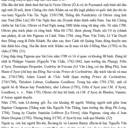
Dẫn đầu đợt lính đánh thuê thứ hai là Victor Olivier (Ô-li-vi) de Puymanel–một binh nhì đào
ngũ mới 20 tuổi, được Chủng cho chức Khâm sai cai đội (ngũ phẩm) và quốc tính (họ tên do
vua ban) Nguyễn Văn Tín. Ngày 15/9/1788, Thống đốc Pondichéry cử Olivier cùng linh
mục Paul [Bảo Lộc] Hồ Văn Nghị theo tàu
Dryade
thám thính miền Nam. Sau khi Chủng
chiếm lại Sài Gòn, Olivier và Paul Nghị mang 1000 khẩu súng tới tăng viện. Từ năm 1789,
Olivier phụ trách pháo và công binh. Mùa Hè 1792, được phong Thuộc nội Vệ úy (chánh
tam phẩm), đi sát bên Pigneau và Cảnh. Năm 1794, cùng Phan Văn Triệu, Lê Văn Duyệt
theo Đông cung đi Diên Khánh. Ba năm sau, theo Cảnh tới Quảng Nam, đóng thuyền tam
bản đánh hỏa công. Hai lần được tước Khâm sai đi mua vũ khí ở Hồng Mao (1795) và Hạ
châu (1799). (51)
Cùng tháp tùng Pigneau qua Sài Gòn năm 1789 có 14 sĩ quan và khoảng 80 binh. Đáng kể
nhất là Philippe Vannier (Nguyễn Văn Chấn, 1762-1842, hạm trưởng tàu
Phụng
), Félix
d’Ayot, Dominique Desperles, Godefoy de Forcanz (Lê Văn Lăng, coi tàu
Bằng Phi
), Jean
Marie d’Ayot (chỉ huy tàu
Đồng Nai
và tàu
Prince de Cochindrine,
đặc trách vận tải và mua
tàu, 27/6/1790), Julien Girard de l’Isle Sellé (hạm trưởng
Prince de Cochindrine
,
27/6/1790), Théodore Lebrun, Guillaume Gouilloux. Trong hai năm 1791-1792, một số
người bỏ đi Macao hay Pondichéry, như Lebrun (1791), Félix d’Ayot (em J.M. d’Ayot),
Gouilloux, v.. v... Năm 1793, Olivier chỉ huy bộ binh, và J.M. d’Ayot, de Rhedon, Vannier,
d’Auray ngành thuyền.
Năm 1795, toán Lê-dương gốc Âu còn khoảng 40 người. Những người mới gồm Jean
Baptiste Chaigneau (Thắng toán hầu Nguyễn Văn Thắng, hạm trưởng tầu đồng
Phi Long
,
1794), Trung úy Charles Stanislas Lefèbvre [Le Fèvre], cháu Pigneau, cùng nha sĩ Jean
Marie Despiau (1795). Nhưng tháng 3/1795, d’Ayot bị trục xuất qua Manila. (52)
Ngoài ra, còn hai người Bri-tên, Ba-lang-hi và Laurent Barizy (Ba-la-di hay Nguyễn Văn