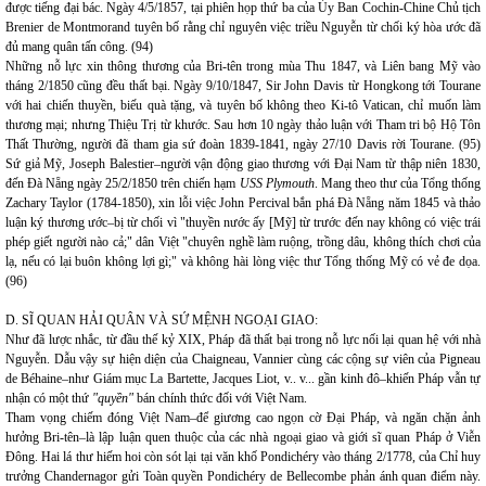
được tiếng đại bác. Ngày 4/5/1857, tại phiên họp thứ ba của Ủy Ban Cochin-Chine Chủ tịch
Brenier de Montmorand tuyên bố rằng chỉ nguyên việc triều Nguyễn từ chối ký hòa ước đã
đủ mang quân tấn công. (94)
Những nỗ lực xin thông thương của Bri-tên trong mùa Thu 1847, và Liên bang Mỹ vào
tháng 2/1850 cũng đều thất bại. Ngày 9/10/1847, Sir John Davis từ Hongkong tới Tourane
với hai chiến thuyền, biếu quà tặng, và tuyên bố không theo Ki-tô Vatican, chỉ muốn làm
thương mại; nhưng Thiệu Trị từ khước. Sau hơn 10 ngày thảo luận với Tham tri bộ Hộ Tôn
Thất Thường, người đã tham gia sứ đoàn 1839-1841, ngày 27/10 Davis rời Tourane. (95)
Sứ giả Mỹ, Joseph Balestier–người vận động giao thương với Đại Nam từ thập niên 1830,
đến Đà Nẵng ngày 25/2/1850 trên chiến hạm
USS Plymouth
. Mang theo thư của Tổng thống
Zachary Taylor (1784-1850), xin lỗi việc John Percival bắn phá Đà Nẵng năm 1845 và thảo
luận ký thương ước–bị từ chối vì "thuyền nước ấy [Mỹ] từ trước đến nay không có việc trái
phép giết người nào cả;" dân Việt "chuyên nghề làm ruộng, trồng dâu, không thích chơi của
lạ, nếu có lại buôn không lợi gì;" và không hài lòng việc thư Tổng thống Mỹ có vẻ đe dọa.
(96)
D. SĨ QUAN HẢI QUÂN VÀ SỨ MỆNH NGOẠI GIAO:
Như đã lược nhắc, từ đầu thế kỷ XIX, Pháp đã thất bại trong nỗ lực nối lại quan hệ với nhà
Nguyễn. Dẫu vậy sự hiện diện của Chaigneau, Vannier cùng các cộng sự viên của Pigneau
de Béhaine–như Giám mục La Bartette, Jacques Liot, v.. v... gần kinh đô–khiến Pháp vẫn tự
nhận có một thứ
"quyền"
bán chính thức đối với Việt Nam.
Tham vọng chiếm đóng Việt Nam–để giương cao ngọn cờ Đại Pháp, và ngăn chặn ảnh
hưởng Bri-tên–là lập luận quen thuộc của các nhà ngoại giao và giới sĩ quan Pháp ở Viễn
Đông. Hai lá thư hiếm hoi còn sót lại tại văn khố Pondichéry vào tháng 2/1778, của Chỉ huy
trưởng Chandernagor gửi Toàn quyền Pondichéry de Bellecombe phản ánh quan điểm này.