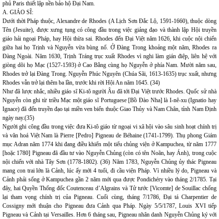
phủ Paris thiết lập nền bảo hộ Đại Nam.
A. GIÁO SĨ:
Dưới thời Pháp thuộc, Alexandre de Rhodes (A Lịch Sơn Đắc Lộ, 1591-1660), thuộc dòng
Tên (Jesuite), được xưng tụng có công đầu trong việc giảng đạo và thành lập Hội truyền
giáo hải ngoại Pháp, hay Hội thừa sai. Rhodes đến Đại Việt năm 1626, khi cuộc nội chiến
giữa hai họ Trịnh và Nguyễn vừa bùng nổ. Ở Đàng Trong khoảng một năm, Rhodes ra
Đàng Ngoài. Năm 1630, Trịnh Tráng trục xuất Rhodes vì nghi làm gián điệp, liên hệ với
giòng dõi họ Mạc (1527-1593) ở Cao Bằng cùng họ Nguyễn ở phía Nam. Mười năm sau,
Rhodes trở lại Đàng Trong. Nguyễn Phúc Nguyên (Chúa Sãi, 1613-1635) trục xuất, nhưng
Rhodes vẫn trở lại thêm ba lần, trước khi rời Hội An năm 1645. (34)
Như đã lược nhắc, nhiều giáo sĩ Ki-tô người Âu đã tới Đại Việt trước Rhodes. Quốc sử nhà
Nguyễn còn ghi từ triều Mạc một giáo sĩ Portuguese [Bồ Đào Nha] là I-nê-xu (Ignatio hay
Ignace) đã đến truyền đạo tại miền ven biển thuộc Giao Thủy và Nam Chân, tỉnh Nam Định
ngày nay.(35)
Người ghi công đầu trong việc đưa Ki-tô giáo từ ngoại vi xã hội vào sâu sinh hoạt chính trị
và văn hoá Việt Nam là Pierre [Pedro] Pigneau de Béhaine (1741-1799). Thụ phong Giám
mục Adran năm 1774 khi đang điều khiển một tiểu chủng viện ở Kampuchea, từ năm 1777
[hoặc 1780] Pigneau đã đầu tư vào Nguyễn Chủng (còn có tên Noãn, hay Ánh), trong cuộc
nội chiến với nhà Tây Sơn (1778-1802). (36) Năm 1783, Nguyễn Chủng ủy thác Pigneau
mang con trai lớn là Cảnh, lúc ấy mới 4 tuổi, đi cầu viện Pháp. Vì nhiều lý do, Pigneau và
Cảnh phải sống ở Kampuchea gần 2 năm mới qua được Pondichéry vào tháng 2/1785. Tại
đây, hai Quyền Thống đốc Coutenceau d’Algrains và Tử tước [Vicomte] de Souillac chống
lại tham vọng chính trị của Pigneau. Cuối cùng, tháng 7/1786, Đại tá Charpentier de
Cossigny mới thuận cho Pigneau đưa Cảnh qua Pháp. Ngày 5/5/1787, Louis XVI tiếp
Pigneau và Cảnh tại Versailles. Hơn 6 tháng sau, Pigneau nhân danh Nguyễn Chủng ký với