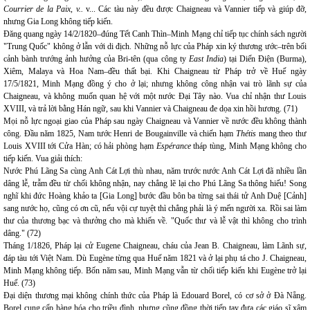
Courrier de la Paix, v..
v... Các tàu này đều được Chaigneau và Vannier tiếp và giúp đỡ,
nhưng Gia Long không tiếp kiến.
Đăng quang ngày 14/2/1820–đúng Tết Canh Thìn–Minh Mạng chỉ tiếp tục chính sách người
"Trung Quốc" không ở lẫn với di địch. Những nỗ lực của Pháp xin ký thương ước–trên bối
cảnh bành trướng ảnh hưởng của Bri-tên (qua công ty
East India
) tại Diến Điện (Burma),
Xiêm, Malaya và Hoa Nam–đều thất bại. Khi Chaigneau từ Pháp trở về Huế ngày
17/5/1821, Minh Mạng đồng ý cho ở lại; nhưng không công nhận vai trò lãnh sự của
Chaigneau, và không muốn quan hệ với một nước Đại Tây nào. Vua chỉ nhận thư Louis
XVIII, và trả lời bằng Hán ngữ, sau khi Vannier và Chaigneau đe dọa xin hồi hương. (71)
Mọi nỗ lực ngoại giao của Pháp sau ngày Chaigneau và Vannier về nước đều không thành
công. Đầu năm 1825, Nam tước Henri de Bougainville và chiến hạm
Thétis
mang theo thư
Louis XVIII tới Cửa Hàn; có hải phòng hạm
Espérance
tháp tùng, Minh Mạng không cho
tiếp kiến. Vua giải thích:
Nước Phú Lãng Sa cùng Anh Cát Lợi thù nhau, năm trước nước Anh Cát Lợi đã nhiều lần
dâng lễ, trẫm đều từ chối không nhận, nay chẳng lẽ lại cho Phú Lãng Sa thông hiếu! Song
nghĩ khi đức Hoàng khảo ta [Gia Long] bước đầu bôn ba từng sai thái tử Anh Duệ [Cảnh]
sang nước họ, cũng có ơn cũ, nếu vội cự tuyệt thì chẳng phải là ý mến người xa. Rồi sai làm
thư của thương bạc và thưởng cho mà khiến về. "Quốc thư và lễ vật thì không cho trình
dâng." (72)
Tháng 1/1826, Pháp lại cử Eugene Chaigneau, cháu của Jean B. Chaigneau, làm Lãnh sự,
đáp tàu tới Việt Nam. Dù Eugène từng qua Huế năm 1821 và ở lại phụ tá cho J. Chaigneau,
Minh Mạng không tiếp. Bốn năm sau, Minh Mạng vẫn từ chối tiếp kiến khi Eugène trở lại
Huế. (73)
Đại diện thương mại không chính thức của Pháp là Edouard Borel, có cơ sở ở Đà Nẵng.
Borel cung cấp hàng hóa cho triều đình, nhưng cũng đồng thời tiếp tay đưa các giáo sĩ xâm