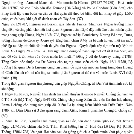
Ngoại trưởng Armand-Marc de Montmorin-St-Hérem (2/1787-7/1789) Hoà ước
28/11/1787, cắt cho Pháp bán đảo Tourane [Đà Nẵng] và Poulo Condore [Côn Sơn]; cho
Pháp thiết lập trạm buôn và căn cứ Hải quân dài theo bờ biển; đổi lại, Pháp sẽ giúp 1,500
quân, chiến hạm, khí giới để đánh nhau với Tây Sơn. (37)
Ngày 27/12/1787, Pigneau rời Lorient qua Isle de France (Maurice). Ngoại trưởng Pháp
tặng tiền, và tăng phái cho một ít sĩ quan. Pigneau thành lập ở đây một đạo thánh chiến quân,
mang sang giúp Chủng. Ngày 18/5/1788, Pigneau trở lại Pondichéry. Nhưng Bá tước, Trung
tướng Thomas de Corway [Conway]–từng tham chiến ở Mỹ và bị dính líu vào một âm mưu
phế lập tại đây–từ chối cấp binh thuyền cho Pigneau. Quyết định này dựa trên mật lệnh từ
Louis XVI ngày 2/12/1787, là "Tùy nghi hành động để thành lập một cơ sở ở Đại Việt; làm
sao để vừa ít tốn kém vừa được nhiều lợi nhuận." Đồng ý với de Conway, tháng 7/1788,
Tổng Giám đốc thuộc địa De Vaires cho ngưng cuộc viễn chinh. Ngày 16/11/1788, Bộ
trưởng Hải quân De la Luzerne cũng tán thành, đề nghị cấp một tàu hạng trung đưa Hoàng
tử Cảnh đến bất cứ nơi nào ông ta muốn; phần Pigneau có thể cho về nước. Louis XVI chấp
thuận. (38)
Trong thời gian Pigneau tìm phương tiện giúp Nguyễn Chủng, tại Đại Việt tình hình cực kỳ
sôi động.
1. Ngày 18/1/1785, Nguyễn Huệ đánh tan chiến thuyền Xiêm do Nguyễn Chủng cầu viện về
ở Trà Suốt (Mỹ Tho). Ngày 9/4/1785, Chủng chạy sang Xiêm cầu viện lần thứ hai; nhưng
Rama I chẳng còn hùng tâm giúp đỡ. Xiêm La lại đang hiềm khích với Diến Điện. Năm
1786, khi Diến Điện sai 3 đạo quân sang đánh Xiêm, Rama I phải nhờ Chủng đi chống cự.
(39)
2. Mùa Hè 1786, Nguyễn Huệ mang quân ra Bắc, nêu danh nghĩa
"phò Lê, diệt Trịnh."
Ngày 21/7/1786, chiếm Hà Nội. Trịnh Khải [Đống] tự tử. Huệ đưa Lê Duy Kỳ (Chiêu
Thống, 1786-1788) lên ngôi. Hai năm sau, do giòng giõi chúa Trịnh muốn khôi phục quyền