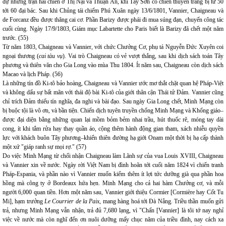
dự những trận hải chiến ở Thị Nại và Thuận An, khi Tây Sơn có chiến thuyền trang bị từ 50
tới 60 đại bác. Sau khi Chủng tái chiếm Phú Xuân ngày 13/6/1801, Vannier, Chaigneau và
de Forcanz đều được thăng cai cơ. Phần Barizy được phái đi mua súng đạn, chuyến công tác
cuối cùng. Ngày 17/9/1803, Giám mục Labartette cho Paris biết là Barizy đã chết một năm
trước. (55)
Từ năm 1803, Chaigneau và Vannier, với chức Chưởng Cơ, phụ tá Nguyễn Đức Xuyên coi
ngoại thương (
cai tàu vụ
). Vai trò Chaigneau có vẻ vượt thắng, sau khi dịch sách toán Tây
phương và thiên văn cho Gia Long vào mùa Thu 1804. Ít năm sau, Chaigneau còn dịch sách
Macao và lịch Pháp. (56)
Là những tín đồ Ki-tô bảo hoàng, Chaigneau và Vannier ước mơ thắt chặt quan hệ Pháp-Việt
và không dấu sự bất mãn với thái độ bài Ki-tô của giới thân cận Thái tử Đảm. Vannier cũng
chỉ trích Đảm thiếu tín nghĩa, đa nghi và bài đạo. Sau ngày Gia Long chết, Minh Mạng còn
bị buộc tội là vô ơn, và bần tiện. Chiến dịch tuyên truyền chống Minh Mạng và Khổng giáo–
được đại diện bằng những quan lại mồm bỏm bẻm nhai trầu, hút thuốc rê, móng tay dài
cong, ít khi tắm rửa hay thay quần áo, cộng thêm hành động gian tham, xách nhiễu quyền
lực với khách buôn Tây phương–khiến thiên đường hạ giới Onam một thời bị hạ cấp thành
một xứ "giáp ranh sự mọi rợ." (57)
Do việc Minh Mạng từ chối nhận Chaigneau làm Lãnh sự của vua Louis XVIII, Chaigneau
và Vannier xin về nước. Ngày rời Việt Nam bị đình hoãn tới cuối năm 1824 vì chiến tranh
Pháp-Espania, và phần nào vì Vannier muốn kiếm thêm ít lợi tức dưỡng già qua phần hoa
hồng mà công ty ở Bordeaux hứa hẹn. Minh Mạng cho cả hai hàm Chưởng cơ, và mỗi
người 6,000 quan tiền. Hơn một năm sau, Vannier giới thiệu Cormier [Cormière hay Cốt Tu
Mi], hạm trưởng
Le Courrier de la Paix
, mang hàng hoá tới Đà Nẵng. Triều thần muốn gửi
trả, nhưng Minh Mạng vẫn nhận, trả đủ 7,680 lạng, vì "Chấn [Vannier] là tôi tớ nay nghỉ
việc về nước mà còn nghĩ đến ơn nuôi dưỡng mấy chục năm của triều đình, nay cách xa