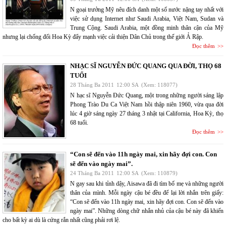
N goại trưởng Mỹ nêu đích danh một số nước nặng tay nhất với
việc sử dụng Internet như Saudi Arabia, Việt Nam, Sudan và
Trung Cộng. Saudi Arabia, một đồng minh thân cận của Mỹ
nhưng lại chống đối Hoa Kỳ đẩy mạnh việc cải thiện Dân Chủ trong thế giới Ả Rập.
Đọc thêm
NHẠC SĨ NGUYỄN ĐỨC QUANG QUA ĐỜI, THỌ 68
TUỔI
28 Tháng Ba 2011
12:00 SA
(Xem: 118077)
N hạc sĩ Nguyễn Đức Quang, một trong những người sáng lập
Phong Trào Du Ca Việt Nam hồi thập niên 1960, vừa qua đời
lúc 4 giờ sáng ngày 27 tháng 3 nhật tại California, Hoa Kỳ, thọ
68 tuổi.
Đọc thêm
“Con sẽ đến vào 11h ngày mai, xin hãy đợi con. Con
sẽ đến vào ngày mai”.
24 Tháng Ba 2011
12:00 SA
(Xem: 110879)
N gay sau khi tỉnh dậy, Aisawa đã đi tìm bố mẹ và những người
thân của mình. Mỗi ngày cậu bé đều để lại lời nhắn trên giấy:
“Con sẽ đến vào 11h ngày mai, xin hãy đợi con. Con sẽ đến vào
ngày mai”. Những dòng chữ nhắn nhủ của cậu bé này đã khiến
cho bất kỳ ai dù là cứng rắn nhất cũng phải rơi lệ.