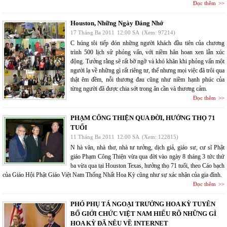
Đọc thêm
Houston, Những Ngày Đáng Nhớ
17 Tháng Ba 2011
12:00 SA
(Xem: 97214)
C húng tôi tiếp đón những người khách đầu tiên của chương
trình 500 lịch sử phỏng vấn, với niềm hân hoan xen lẫn xúc
động. Tưởng rằng sẽ rất bỡ ngỡ và khó khăn khi phỏng vấn một
người lạ về những gì rất riêng tư, thế nhưng mọi việc đã trôi qua
thật êm đềm, nỗi thương đau cũng như niềm hạnh phúc của
từng người đã được chia sớt trong ân cần và thương cảm.
Đọc thêm
PHẠM CÔNG THIỆN QUA ĐỜI, HƯỞNG THỌ 71
TUỔI
11 Tháng Ba 2011
12:00 SA
(Xem: 122815)
N hà văn, nhà thơ, nhà tư tưởng, dịch giả, giáo sư, cư sĩ Phật
giáo Phạm Công Thiện vừa qua đời vào ngày 8 tháng 3 tức thứ
ba vừa qua tại Houston Texas, hưởng thọ 71 tuổi, theo Cáo bạch
của Giáo Hội Phật Giáo Việt Nam Thống Nhất Hoa Kỳ cũng như sự xác nhận của gia đình.
Đọc thêm
PHÓ PHỤ TÁ NGOẠI TRƯỞNG HOA KỲ TUYÊN
BỐ GIỚI CHỨC VIỆT NAM HIỂU RÕ NHỮNG GÌ
HOA KỲ ĐÃ NÊU VỀ INTERNET