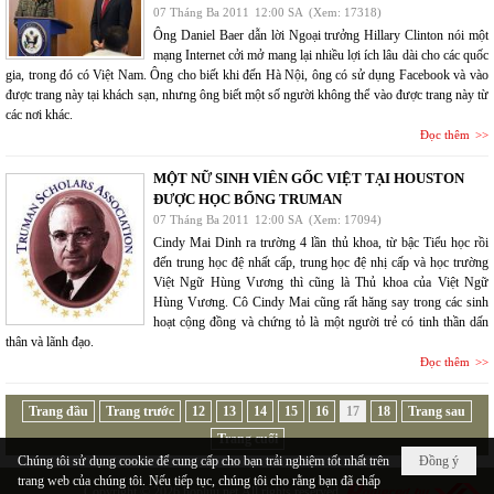
07 Tháng Ba 2011
12:00 SA
(Xem: 17318)
Ông Daniel Baer dẫn lời Ngoại trưởng Hillary Clinton nói một
mạng Internet cởi mở mang lại nhiều lợi ích lâu dài cho các quốc
gia, trong đó có Việt Nam. Ông cho biết khi đến Hà Nội, ông có sử dụng Facebook và vào
được trang này tại khách sạn, nhưng ông biết một số người không thể vào được trang này từ
các nơi khác.
Đọc thêm
MỘT NỮ SINH VIÊN GỐC VIỆT TẠI HOUSTON
ĐƯỢC HỌC BỔNG TRUMAN
07 Tháng Ba 2011
12:00 SA
(Xem: 17094)
Cindy Mai Dinh ra trường 4 lần thủ khoa, từ bậc Tiểu học rồi
đến trung học đệ nhất cấp, trung học đệ nhị cấp và học trường
Việt Ngữ Hùng Vương thì cũng là Thủ khoa của Việt Ngữ
Hùng Vương. Cô Cindy Mai cũng rất hăng say trong các sinh
hoạt cộng đồng và chứng tỏ là một người trẻ có tinh thần dấn
thân và lãnh đạo.
Đọc thêm
Trang đầu
Trang trước
12
13
14
15
16
17
18
Trang sau
Trang cuối
Chúng tôi sử dụng cookie để cung cấp cho bạn trải nghiệm tốt nhất trên
Đồng ý
trang web của chúng tôi. Nếu tiếp tục, chúng tôi cho rằng bạn đã chấp
Copyright © 2026
hopluu.net
All rights reserved