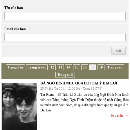
Tên của bạn
Email của bạn
Trang đầu
Trang trước
12
13
14
15
16
17
18
Trang sau
Trang cuối
BÀ NGÔ ĐÌNH NHU QUA ĐỜI TẠI Ý ĐẠI LỢI
25 Tháng Tư 2011
12:00 SA
(Xem: 121774)
Tin Rome - Bà Trần Lệ Xuân, vợ của ông Ngô Đình Nhu là cố
vấn của Tổng thống Ngô Đình Diệm thuộc đệ nhất Cộng Hòa
tại miền nam Việt Nam, đã qua đời ngày hôm qua tại tư gia ở Ý
Đại Lợi.
Đọc thêm