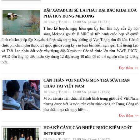
ĐẬP XAYABURI SẼ LÀ PHÁT ĐẠI BÁC KHAI HỎA
PHÁ HỦY DÒNG MEKONG
20 Tháng Tư 2011
12:00 SA
(Xem: 116231)
T heo kế hoạch, ngày hôm qua Ủy ban liên hợp của Ủy hội
sông Mekong gọi tắt là MRC sẽ tiến hành cuộc họp về quyết
định có cho phép đập Xayaburi được xây dựng hay không tại Vạn Tượng thủ đô Lào. Các tổ
chức phi chính phủ thuộc 51 quốc gia đã cùng ký vào biên bản kiến nghị gửi Thủ tướng Lào
và Thái Lan phản đối việc xây dựng đập Xayaburi. Các tổ chức lớn như WWF, IUCN,
WCD đều ủng hộ việc hoãn xây dựng 12 đập trong 10 năm để có thể nghiên cứu kỹ lưỡng
hơn.
Đọc thêm
CẨN THẬN VỚI NHỮNG MÓN TRÀ SỮA TRÂN
CHÂU TẠI VIỆT NAM
10 Tháng Tư 2011
12:00 SA
(Xem: 121355)
M ón trà sữa trân châu rất thịnh hành trong giới trẻ ở Việt Nam,
nhưng được biết là món trân châu nhập cảng từ Trung Cộng có
pha chất nhựa rất nguy hiểm...
Đọc thêm
HOA KỲ CẢNH CÁO NHIỀU NƯỚC KIỂM SOÁT
INTERNET
09 Tháng Tư 2011
12:00 SA
(Xem: 108037)