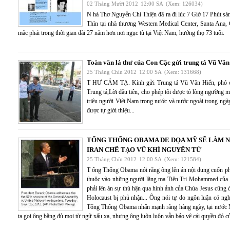
02 Tháng Mười 2012
12:00 SA
(Xem: 126034)
N hà Thơ Nguyễn Chí Thiện đã ra đi lúc 7 Giờ 17 Phút 
Thìn tại nhà thương Western Medical Center, Santa Ana,
mắc phải trong thời gian dài 27 năm hơn nơi ngục tù tại Việt Nam, hưởng thọ 73 tuổi.
Toàn văn lá thư của Con Cặc gửi trung tá Vũ Văn
25 Tháng Chín 2012
12:00 SA
(Xem: 131668)
T HƯ CẢM TẠ. Kính gửi Trung tá Vũ Văn Hiển, phó c
Trung tá,Lời đầu tiên, cho phép tôi được tỏ lòng ngưỡng m
triệu người Việt Nam trong nước và nước ngoài trong ngà
được tự giới thiệu...
TỔNG THỐNG OBAMA DE DỌA MỸ SẼ LÀM N
IRAN CHẾ TẠO VŨ KHÍ NGUYÊN TỬ
25 Tháng Chín 2012
12:00 SA
(Xem: 121584)
T ổng Thống Obama nói rằng ông lên án nội dung cuốn phi
thuộc vào những người lăng mạ Tiên Tri Mohammed của 
phải lên án sự thù hận qua hình ảnh của Chúa Jesus cũng đ
Holocaust bị phủ nhận... Ông nói tự do ngôn luận có ng
Tổng Thống Obama nhấn mạnh rằng hàng ngày, tại nước
ta gọi ông bằng đủ mọi từ ngữ xấu xa, nhưng ông luôn luôn vẫn bảo vệ cái quyền đó củ