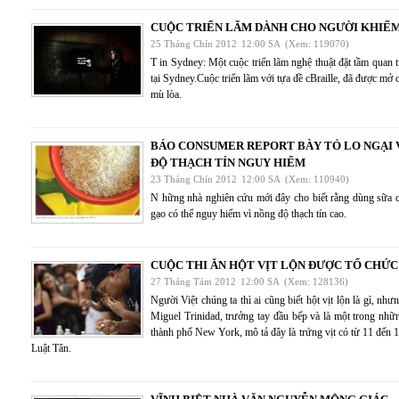
CUỘC TRIỂN LÃM DÀNH CHO NGƯỜI KHIẾM
25 Tháng Chín 2012
12:00 SA
(Xem: 119070)
T in Sydney: Một cuộc triển lãm nghệ thuật đặt tầm quan 
tại Sydney.Cuộc triển lãm với tựa đề cBraille, đã được mở 
mù lòa.
BÁO CONSUMER REPORT BÀY TỎ LO NGẠI 
ĐỘ THẠCH TÍN NGUY HIỂM
23 Tháng Chín 2012
12:00 SA
(Xem: 110940)
N hững nhà nghiên cứu mới đây cho biết rằng dùng sữa 
gạo có thể nguy hiểm vì nồng độ thạch tín cao.
CUỘC THI ĂN HỘT VỊT LỘN ĐƯỢC TỔ CHỨC
27 Tháng Tám 2012
12:00 SA
(Xem: 128136)
Người Việt chúng ta thì ai cũng biết hột vịt lộn là gì, nh
Miguel Trinidad, trưởng tay đầu bếp và là một trong nhữ
thành phố New York, mô tả đây là trứng vịt có từ 11 đến 1
Luật Tân.