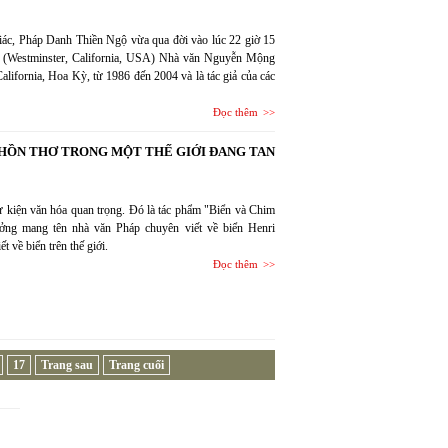
ác, Pháp Danh Thiền Ngộ vừa qua đời vào lúc 22 giờ 15
ia (Westminster, California, USA) Nhà văn Nguyễn Mộng
lifornia, Hoa Kỳ, từ 1986 đến 2004 và là tác giả của các
Đọc thêm
M HỒN THƠ TRONG MỘT THẾ GIỚI ĐANG TAN
ự kiện văn hóa quan trọng. Đó là tác phẩm "Biển và Chim
ưởng mang tên nhà văn Pháp chuyên viết về biển Henri
 về biển trên thế giới.
Đọc thêm
17
Trang sau
Trang cuối