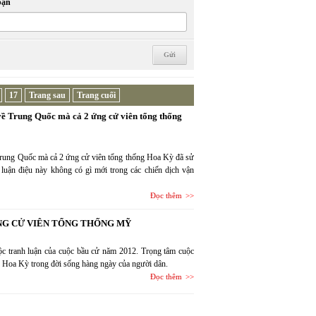
bạn
17
Trang sau
Trang cuối
 về Trung Quốc mà cả 2 ứng cử viên tổng thống
 Trung Quốc mà cả 2 ứng cử viên tổng thống Hoa Kỳ đã sử
luận điệu này không có gì mới trong các chiến dịch vận
Đọc thêm
NG CỬ VIÊN TỔNG THỐNG MỸ
uộc tranh luận của cuộc bầu cử năm 2012. Trọng tâm cuộc
phủ Hoa Kỳ trong đời sống hàng ngày của người dân.
Đọc thêm