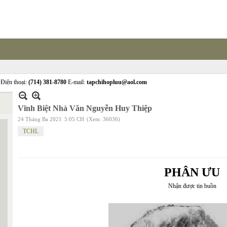
Điện thoại:
(714) 381-8780
E-mail:
tapchihopluu@aol.com
Vĩnh Biệt Nhà Văn Nguyễn Huy Thiệp
24 Tháng Ba 2021
5:05 CH
(Xem: 36036)
TCHL
PHÂN ƯU
Nhận được tin buồn