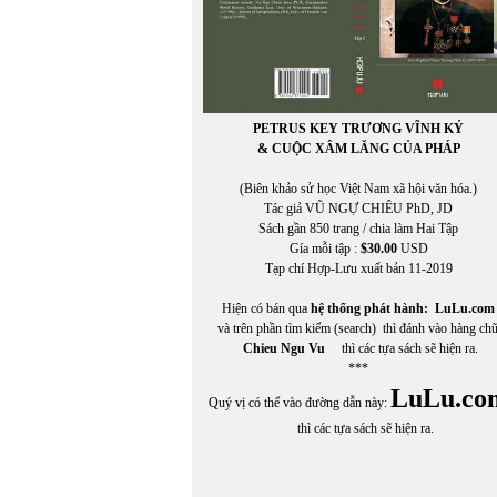
PETRUS KEY TRƯƠNG VĨNH KÝ
& CUỘC XÂM LĂNG CỦA PHÁP
(Biên khảo sử học Việt Nam xã hội văn hóa.)
Tác giả VŨ NGỰ CHIÊU PhD, JD
Sách gần 850 trang / chia làm Hai Tập
Gía mỗi tập :
$30.00
USD
Tạp chí Hợp-Lưu xuất bản 11-2019
In Trang
Hiện có bán qua
hệ thống phát hành:
LuLu.com
và trên phần tìm kiếm (search) thì đánh vào hàng ch
Chieu Ngu Vu
thì các tựa sách sẽ hiện ra.
***
LuLu.co
Quý vị có thể vào đường dẫn này:
thì các tựa sách sẽ hiện ra.