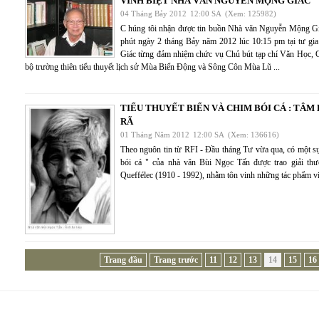
VĨNH BIỆT NHÀ VĂN NGUYỄN MỘNG GIÁC
04 Tháng Bảy 2012
12:00 SA
(Xem: 125982)
C húng tôi nhận được tin buồn Nhà văn Nguyễn Mộng Gi
phút ngày 2 tháng Bảy năm 2012 lúc 10:15 pm tại tư g
Giác từng đảm nhiệm chức vụ Chủ bút tạp chí Văn Học, Ca
bộ trường thiên tiểu thuyết lịch sử Mùa Biển Động và Sông Côn Mùa Lũ ...
TIỂU THUYẾT BIỂN VÀ CHIM BÓI CÁ : TÂ
RÃ
01 Tháng Năm 2012
12:00 SA
(Xem: 136616)
Theo nguôn tin từ RFI - Đầu tháng Tư vừa qua, có một s
bói cá " của nhà văn Bùi Ngọc Tấn được trao giải th
Queffélec (1910 - 1992), nhằm tôn vinh những tác phẩm viết
Trang đầu
Trang trước
11
12
13
14
15
16