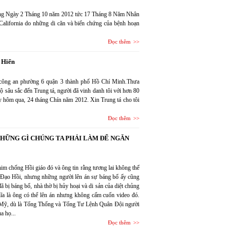
sáng Ngày 2 Tháng 10 năm 2012 tức 17 Tháng 8 Năm Nhân
 California do những di căn và biến chứng của bệnh hoạn
Đọc thêm
 Hiển
ông an phường 6 quận 3 thành phố Hồ Chí Minh.Thưa
ộ sâu sắc đến Trung tá, người đã vinh danh tôi với hơn 80
y hôm qua, 24 tháng Chín năm 2012. Xin Trung tá cho tôi
Đọc thêm
HỮNG GÌ CHÚNG TA PHẢI LÀM ĐỂ NGĂN
m chống Hồi giáo đó và ông tin rằng tương lai không thể
Đạo Hồi, nhưng những người lên án sự báng bổ ấy cũng
ã bị báng bổ, nhà thờ bị hủy hoại và di sản của diệt chủng
hĩa là ông có thể lên án nhưng không cấm cuốn video đó.
 Mỹ, dù là Tổng Thống và Tổng Tư Lệnh Quân Đội người
a họ...
Đọc thêm