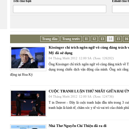
Tên của bạn
Email của 
Trang đầu
Trang trước
11
12
13
14
15
16
Kissinger chỉ trích ngôn ngữ vô cùng đáng trách
Mỹ đã sử dụng
04 Tháng Mười 2012
12:00 SA
(Xem: 126202)
Ông Kissinger chỉ trích ngôn ngữ vô cùng đáng trách về
dụng trong chiến dịch vận động của mình. Ông nói rằng 
động tại Hoa Kỳ
CUỘC TRANH LUẬN THỨ NHẤT GIỮA HAI Ứ
04 Tháng Mười 2012
12:00 SA
(Xem: 124736)
T in Denver – Đây là cuộc tranh luận đầu tiên trong 3 c
tranh luận là kinh tế, chăm sóc y tế và vai trò của chính 
Nhà Thơ Nguyễn Chí Thiện đã ra đi