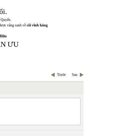
ổi.
g Quyến.
ược vãng sanh về
cõi
vĩnh hằng
 Hữu
ÂN ƯU
Trước
Sau