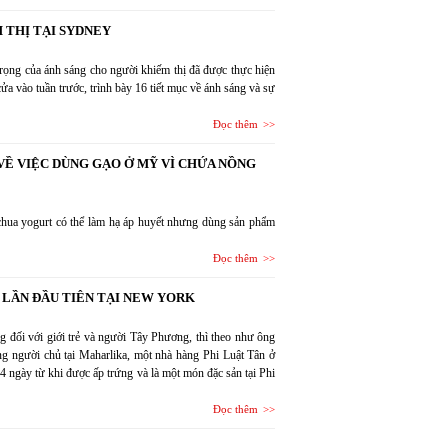
 THỊ TẠI SYDNEY
trọng của ánh sáng cho người khiếm thị đã được thực hiện
cửa vào tuần trước, trình bày 16 tiết mục về ánh sáng và sự
Đọc thêm
VỀ VIỆC DÙNG GẠO Ở MỸ VÌ CHỨA NỒNG
chua yogurt có thể làm hạ áp huyết nhưng dùng sản phẩm
Đọc thêm
 LẦN ĐẦU TIÊN TẠI NEW YORK
ưng đối với giới trẻ và người Tây Phương, thì theo như ông
ng người chủ tại Maharlika, một nhà hàng Phi Luật Tân ở
4 ngày từ khi được ấp trứng và là một món đặc sản tại Phi
Đọc thêm