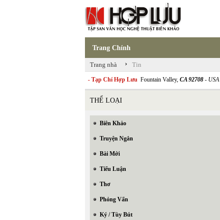
Trang Chính
›
Trang nhà
Tin
- Tạp Chí Hợp Lưu
Fountain Valley,
CA 92708
- USA
THỂ LOẠI
Biên Khảo
Truyện Ngắn
Bài Mới
Tiểu Luận
Thơ
Phỏng Vấn
Ký / Tùy Bút