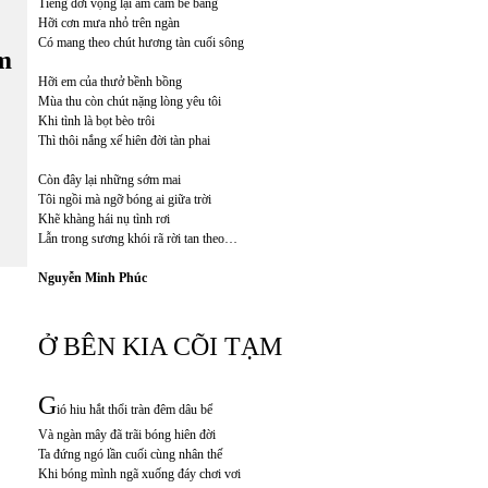
Tiếng đời vọng lại âm câm bẽ bàng
Hỡi cơn mưa nhỏ trên ngàn
Có mang theo chút hương tàn cuối sông
m
Hỡi em của thưở bềnh bồng
Mùa thu còn chút nặng lòng yêu tôi
Khi tình là bọt bèo trôi
Thì thôi nắng xế hiên đời tàn phai
Còn đây lại những sớm mai
Tôi ngồi mà ngỡ bóng ai giữa trời
Khẽ khàng hái nụ tình rơi
Lẫn trong sương khói rã rời tan theo…
Nguyễn Minh Phúc
Ở BÊN KIA CÕI TẠM
G
ió hiu hắt thổi tràn đêm dâu bể
Và ngàn mây đã trãi bóng hiên đời
Ta đứng ngó lần cuối cùng nhân thế
Khi bóng mình ngã xuống đáy chơi vơi