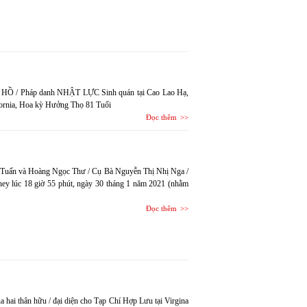
 HỒ / Pháp danh NHẬT LỰC Sinh quán tại Cao Lao Hạ,
ifornia, Hoa kỳ Hưởng Thọ 81 Tuổi
Đọc thêm
-Tuấn và Hoàng Ngọc Thư / Cụ Bà Nguyễn Thị Nhị Nga /
ney lúc 18 giờ 55 phút, ngày 30 tháng 1 năm 2021 (nhằm
Đọc thêm
a hai thân hữu / đại diện cho Tạp Chí Hợp Lưu tại Virgina