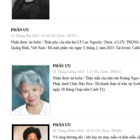
PHÂN ƯU
11 Tháng Hai 2021
10:49 CH
(Xem: 28167)
Nhận được tin buồn / Thân phụ của nhà thơ LT Cao Nguyên / Dược sĩ LƯU TRỌNG
Quảng Bình, Việt Nam / Đã mãn phần vào ngày 3, tháng 2, năm 2021/ Tại Irvine, Cal
PHÂU ƯU
31 Tháng Giêng 2021
1:17 SA
(Xem: 29855)
Nhận được tin buồn / Thân mẫu của nhà văn Hoàng Ngọc
Pháp danh Chân Bảo Hoa / Đã thanh thản từ trần tại Syd
ngày 18 tháng Chạp năm Canh Tý)
PHÂN ƯU
09 Tháng Mười 2020
10:43 CH
(Xem: 29206)
Vô cùng thương tiếc / khi hay tin nhạc mẫu và thân mẫu củ