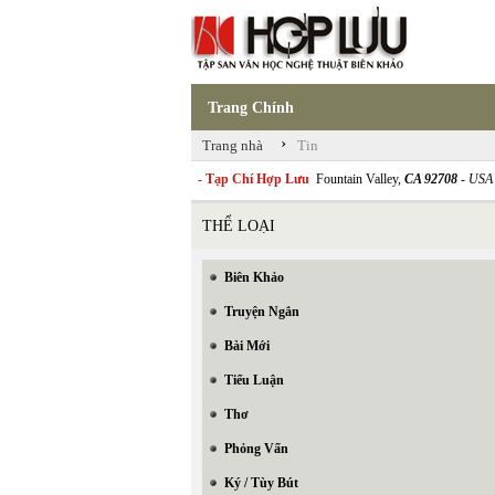
Trang Chính
›
Trang nhà
Tin
- Tạp Chí Hợp Lưu
Fountain Valley,
CA 92708
- USA
THỂ LOẠI
Biên Khảo
Truyện Ngắn
Bài Mới
Tiểu Luận
Thơ
Phỏng Vấn
Ký / Tùy Bút