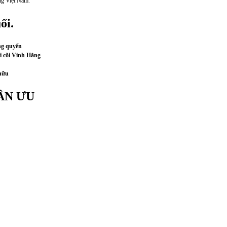
ng Việt Nam.
ổi.
ng quyến
i cõi Vinh Hằng
hữu
ÂN ƯU