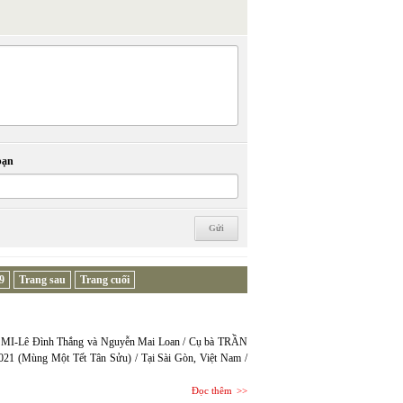
bạn
9
Trang sau
Trang cuối
ĐA MI-Lê Đình Thắng và Nguyễn Mai Loan / Cụ bà TRẦN
021 (Mùng Một Tết Tân Sửu) / Tại Sài Gòn, Việt Nam /
Đọc thêm