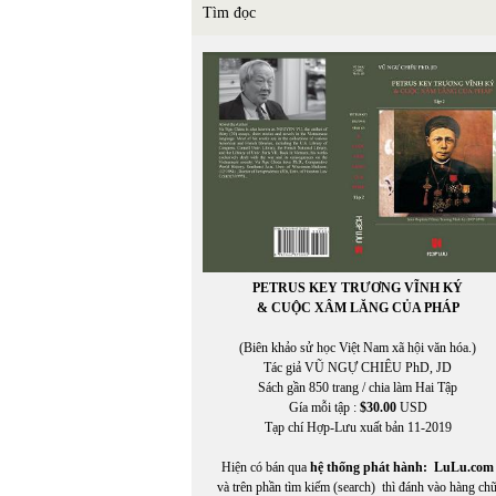
Tìm đọc
PETRUS KEY TRƯƠNG VĨNH KÝ
& CUỘC XÂM LĂNG CỦA PHÁP
(Biên khảo sử học Việt Nam xã hội văn hóa.)
Tác giả VŨ NGỰ CHIÊU PhD, JD
Sách gần 850 trang / chia làm Hai Tập
Gía mỗi tập :
$30.00
USD
Tạp chí Hợp-Lưu xuất bản 11-2019
Hiện có bán qua
hệ thống phát hành:
LuLu.com
và trên phần tìm kiếm (search) thì đánh vào hàng ch