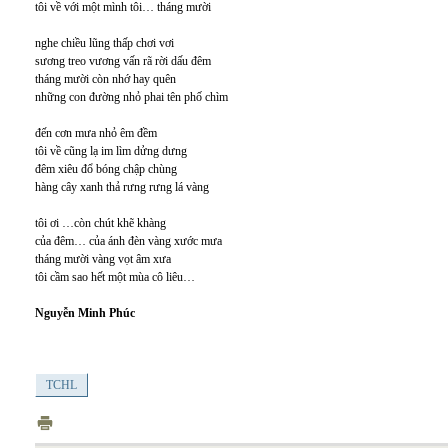
tôi về với một mình tôi… tháng mười
nghe chiều lũng thấp chơi vơi
sương treo vương vấn rã rời dấu đêm
tháng mười còn nhớ hay quên
những con đường nhỏ phai tên phố chìm
đến cơn mưa nhỏ êm đềm
tôi về cũng lạ im lìm dửng dưng
đêm xiêu đổ bóng chập chùng
hàng cây xanh thả rưng rưng lá vàng
tôi ơi …còn chút khẽ khàng
của đêm… của ánh đèn vàng xước mưa
tháng mười vàng vọt âm xưa
tôi cầm sao hết một mùa cô liêu…
Nguyễn Minh Phúc
TCHL