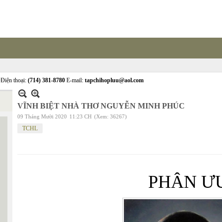
Điện thoại:
(714) 381-8780
E-mail:
tapchihopluu@aol.com
VĨNH BIỆT NHÀ THƠ NGUYỄN MINH PHÚC
09 Tháng Mười 2020
11:23 CH
(Xem: 36267)
TCHL
PHÂN Ư