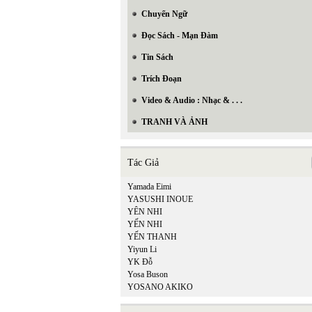
Chuyển Ngữ
Đọc Sách - Mạn Đàm
Tin Sách
Trích Đoạn
Video & Audio : Nhạc & . . .
TRANH VÀ ẢNH
Tác Giả
Yamada Eimi
YASUSHI INOUE
YÊN NHI
YẾN NHI
YẾN THANH
Yiyun Li
YK Đỗ
Yosa Buson
YOSANO AKIKO