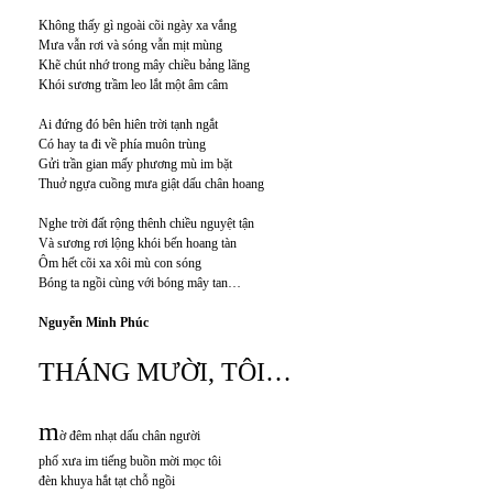
Không thấy gì ngoài cõi ngày xa vắng
Mưa vẫn rơi và sóng vẫn mịt mùng
Khẽ chút nhớ trong mây chiều bảng lãng
Khói sương trầm leo lắt một âm câm
Ai đứng đó bên hiên trời tạnh ngắt
Có hay ta đi về phía muôn trùng
Gửi trần gian mấy phương mù im bặt
Thuở ngựa cuồng mưa giật dấu chân hoang
Nghe trời đất rộng thênh chiều nguyệt tận
Và sương rơi lộng khói bến hoang tàn
Ôm hết cõi xa xôi mù con sóng
Bóng ta ngồi cùng với bóng mây tan…
Nguyễn Minh Phúc
THÁNG MƯỜI, TÔI…
m
ờ đêm nhạt dấu chân người
phố xưa im tiếng buồn mời mọc tôi
đèn khuya hắt tạt chỗ ngồi