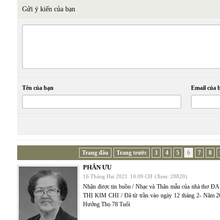
Gửi ý kiến của bạn
Tên của bạn
Email của 
Trang đầu
Trang trước
3
4
5
6
7
8
PHÂN ƯU
16 Tháng Hai 2021
10:09 CH
(Xem: 28820)
Nhận được tin buồn / Nhạc và Thân mẫu của nhà thơ 
THỊ KIM CHI / Đã từ trần vào ngày 12 tháng 2- Năm 2
Hưởng Thọ 78 Tuổi