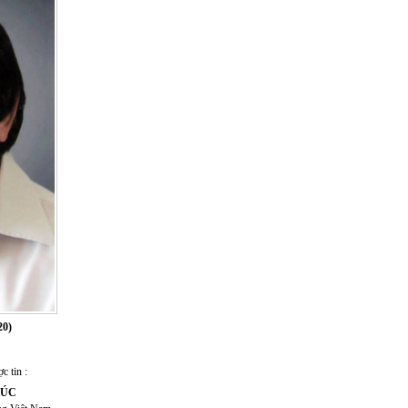
20)
c tin :
HÚC