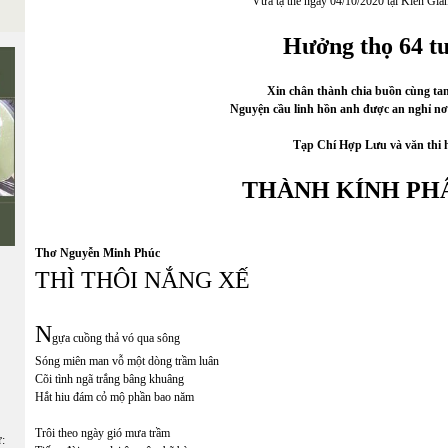
Vừa tạ thế ngày 04/10/2020 tại Kiên Gia
Hưởng thọ 64 tu
Xin chân thành chia buồn cùng ta
Nguyện cầu linh hồn anh được an nghỉ nơ
Tạp Chí Hợp Lưu và văn thi 
THÀNH KÍNH PH
Thơ Nguyễn Minh Phúc
THÌ THÔI NẮNG XẾ
N
gựa cuồng thả vó qua sông
Sóng miên man vỗ một dòng trầm luân
Cõi tình ngã trắng bâng khuâng
Hắt hiu đám cỏ mộ phần bao năm
Trôi theo ngày gió mưa trầm
ữ: