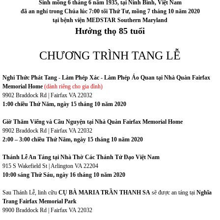
Sinh mồng 6 tháng 6 năm 1935, tại Ninh Bình, Việt Nam
đã an nghỉ trong Chúa lúc 7:00 tối Thứ Tư, mồng 7 tháng 10 năm 2020
tại bệnh viện MEDSTAR Southern Maryland
Hưởng thọ 85 tuổi
CHƯƠNG TRÌNH TANG LỄ
Nghi Thức Phát Tang
-
Làm Phép Xác - Làm Phép Áo Quan tại Nhà Quàn Fairfax
Memorial Home
(dành riêng cho gia đình)
9902 Braddock Rd | Fairfax VA 22032
1:00 chiều Thứ Năm, ngày 15 tháng 10 năm 2020
Giờ Thăm Viếng và Cầu Nguyện tại Nhà Quàn Fairfax Memorial Home
9902 Braddock Rd | Fairfax VA 22032
2:00 – 3:00 chiều Thứ Năm, ngày 15 tháng 10 năm 2020
Thánh Lễ An Táng tại Nhà Thờ Các Thánh Tử Đạo Việt Nam
915 S Wakefield St | Arlington VA 22204
10:00 sáng Thứ Sáu, ngày 16 tháng 10 năm 2020
Sau Thánh Lễ, linh cữu
CỤ
BÀ MARIA TRẦN THANH SA
sẽ được an táng tại
Nghĩa
Trang Fairfax Memorial Park
9900 Braddock Rd | Fairfax VA 22032