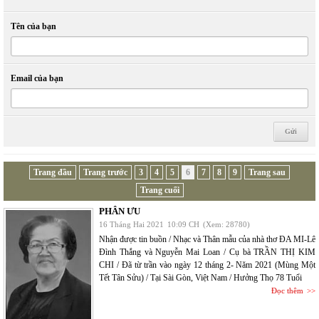
Tên của bạn
Email của bạn
Trang đầu
Trang trước
3
4
5
6
7
8
9
Trang sau
Trang cuối
PHÂN ƯU
16 Tháng Hai 2021
10:09 CH
(Xem: 28780)
Nhận được tin buồn / Nhạc và Thân mẫu của nhà thơ ĐA MI-Lê
Đình Thắng và Nguyễn Mai Loan / Cụ bà TRẦN THỊ KIM
CHI / Đã từ trần vào ngày 12 tháng 2- Năm 2021 (Mùng Một
Tết Tân Sửu) / Tại Sài Gòn, Việt Nam / Hưởng Thọ 78 Tuổi
Đọc thêm