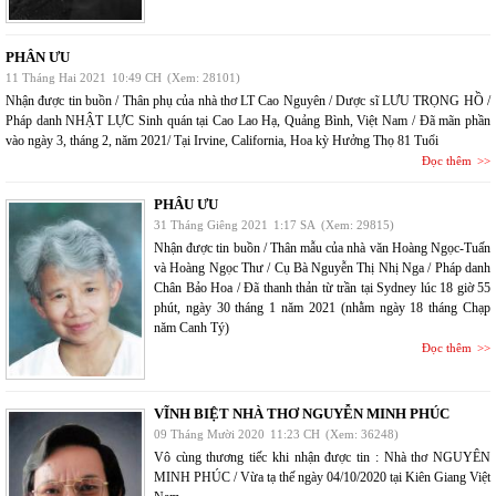
PHÂN ƯU
11 Tháng Hai 2021
10:49 CH
(Xem: 28101)
Nhận được tin buồn / Thân phụ của nhà thơ LT Cao Nguyên / Dược sĩ LƯU TRỌNG HỒ /
Pháp danh NHẬT LỰC Sinh quán tại Cao Lao Hạ, Quảng Bình, Việt Nam / Đã mãn phần
vào ngày 3, tháng 2, năm 2021/ Tại Irvine, California, Hoa kỳ Hưởng Thọ 81 Tuổi
Đọc thêm
PHÂU ƯU
31 Tháng Giêng 2021
1:17 SA
(Xem: 29815)
Nhận được tin buồn / Thân mẫu của nhà văn Hoàng Ngọc-Tuấn
và Hoàng Ngọc Thư / Cụ Bà Nguyễn Thị Nhị Nga / Pháp danh
Chân Bảo Hoa / Đã thanh thản từ trần tại Sydney lúc 18 giờ 55
phút, ngày 30 tháng 1 năm 2021 (nhằm ngày 18 tháng Chạp
năm Canh Tý)
Đọc thêm
VĨNH BIỆT NHÀ THƠ NGUYỄN MINH PHÚC
09 Tháng Mười 2020
11:23 CH
(Xem: 36248)
Vô cùng thương tiếc khi nhận được tin : Nhà thơ NGUYÊN
MINH PHÚC / Vừa tạ thế ngày 04/10/2020 tại Kiên Giang Việt