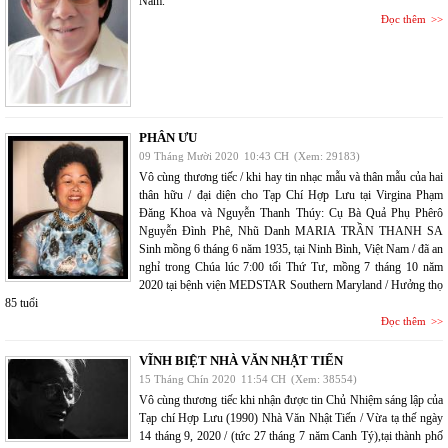
Nam.
Đọc thêm
PHÂN ƯU
09 Tháng Mười 2020
10:43 CH
(Xem: 29183)
Vô cùng thương tiếc / khi hay tin nhạc mẫu và thân mẫu của hai
thân hữu / đại diện cho Tạp Chí Hợp Lưu tại Virgina Phạm
Đăng Khoa và Nguyễn Thanh Thúy: Cụ Bà Quả Phụ Phêrô
Nguyễn Đình Phê, Nhũ Danh MARIA TRẦN THANH SA
Sinh mồng 6 tháng 6 năm 1935, tại Ninh Bình, Việt Nam / đã an
nghỉ trong Chúa lúc 7:00 tối Thứ Tư, mồng 7 tháng 10 năm
2020 tại bệnh viện MEDSTAR Southern Maryland / Hưởng thọ
85 tuổi
Đọc thêm
VĨNH BIỆT NHÀ VĂN NHẬT TIẾN
15 Tháng Chín 2020
11:54 CH
(Xem: 38554)
Vô cùng thương tiếc khi nhận được tin Chủ Nhiệm sáng lập của
Tạp chí Hợp Lưu (1990) Nhà Văn Nhật Tiến / Vừa tạ thế ngày
14 tháng 9, 2020 / (tức 27 tháng 7 năm Canh Tý),tại thành phố