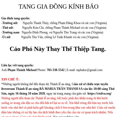
TANG GIA ĐỒNG KÍNH BÁO
Gia đình tang quyến:
-
Trưởng nữ:
Nguyễn Thanh Thúy, chồng Phạm Đăng Khoa và các con (Virginia)
-
Thứ nữ:
Nguyễn Kim Chi, chồng Phạm Thành Michael và các con (Virginia)
-
Trưởng nam
: Nguyễn Đình Phong, vợ Nguyễn Thu Trang và các con (Virginia)
-
Út nữ
: Nguyễn Thu Vân, chồng Lê Tuấn Khanh và các con (Virginia)
Cáo Phó Này Thay Thế Thiệp Tang.
Liên lạc với tang quyến:
Anh
Phạm Thành Michael
Phone:
703-338-5542
| E-mail:
mphaloc@gmail.com
XIN CHÚ Ý:
*Những người không thể đến tham dự Thánh lễ an táng, G
iáo xứ sẽ chiếu trực tuyến
livestream Thánh lễ an táng BÀ MARIA TRẦN THANH SA vào lúc 10:00 sáng Thứ
Sáu, ngày 16 tháng 10 năm 2020
, ngay tại trang mạng của giáo xứ:
https://cttdva.org/
Những người đến tham dự Thánh lễ an táng, bắt buộc phải đeo khẩu trang từ khi bước
xuống xe trong sân đậu xe cho đến khi trở lại xe ra về. Xin khử trùng đôi bàn tay trước khi
bước vào nhà thờ và phải luôn giữ khoảng cách 6 feet trong khu vực nhà thờ. Giáo xứ muốn
đảm bảo không có sự lây lan của dịch bệnh theo yêu cầu của các cơ quan trách nhiệm. Nếu