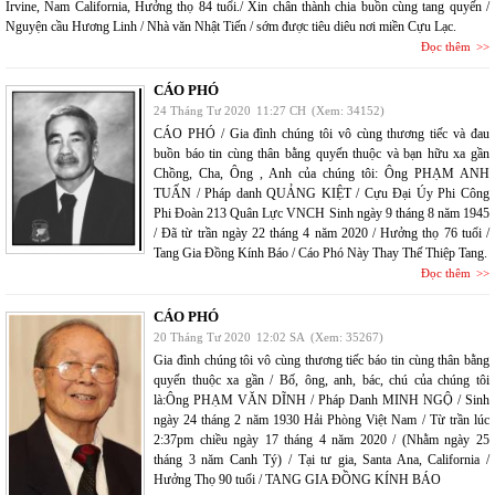
Irvine, Nam California, Hưởng thọ 84 tuổi./ Xin chân thành chia buồn cùng tang quyến /
Nguyện cầu Hương Linh / Nhà văn Nhật Tiến / sớm được tiêu diêu nơi miền Cựu Lạc.
Đọc thêm
CÁO PHÓ
24 Tháng Tư 2020
11:27 CH
(Xem: 34152)
CÁO PHÓ / Gia đình chúng tôi vô cùng thương tiếc và đau
buồn báo tin cùng thân bằng quyến thuộc và bạn hữu xa gần
Chồng, Cha, Ông , Anh của chúng tôi: Ông PHẠM ANH
TUẤN / Pháp danh QUẢNG KIỆT / Cựu Đại Úy Phi Công
Phi Đoàn 213 Quân Lực VNCH Sinh ngày 9 tháng 8 năm 1945
/ Đã từ trần ngày 22 tháng 4 năm 2020 / Hưởng thọ 76 tuổi /
Tang Gia Đồng Kính Báo / Cáo Phó Này Thay Thế Thiệp Tang.
Đọc thêm
CÁO PHÓ
20 Tháng Tư 2020
12:02 SA
(Xem: 35267)
Gia đình chúng tôi vô cùng thương tiếc báo tin cùng thân bằng
quyến thuộc xa gần / Bố, ông, anh, bác, chú của chúng tôi
là:Ông PHẠM VĂN DĨNH / Pháp Danh MINH NGỘ / Sinh
ngày 24 tháng 2 năm 1930 Hải Phòng Việt Nam / Từ trần lúc
2:37pm chiều ngày 17 tháng 4 năm 2020 / (Nhằm ngày 25
tháng 3 năm Canh Tý) / Tại tư gia, Santa Ana, California /
Hưởng Thọ 90 tuổi / TANG GIA ĐỒNG KÍNH BÁO