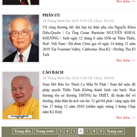
Đọc thêm
PHÂN ƯU
28 Tháng Mười Hai 2019
8:35 CH
(Xem: 36134)
Vô cùng thương tiếc khi hay tin thân phụ của Nguyễn Khoa
Diệu-Quyên / Cụ Ông Gioan Baotixita NGUYỄN KHOA
KHƯƠNG \ Sinh ngày 12 tháng 6 năm 1936 tại Thừa Thiên,
Huế- Việt Nam \ Đã được Chúa gọi về ngày 14 tháng 12 năm
2019 \Tại Fountain Valley, California- Hoa Kỳ \ Hưởng Thọ 83
Tuổi
Đọc thêm
CÁO BẠCH
28 Tháng Mười Hai 2019
6:36 CH
(Xem: 35914)
Nam Mô Bổn Sư Thích Ca Mâu Ni Phật / Toàn thể môn đồ
pháp quyến Thiền Tánh Không thành kính cáo bạch: Hoà
thượng tôn sư thượng THÔNG hạ TRIỆT, đã thuận thế vô
thường, thâu thần thị tịch vào lúc 12 giờ 04 phút / sáng ngày thứ
Sáu 27 tháng 12 năm 2019, (nhằm ngày mùng 2 tháng Chạp
năm Kỷ Hợi)
Đọc thêm
Trang đầu
Trang trước
3
4
5
6
7
8
9
Trang sau