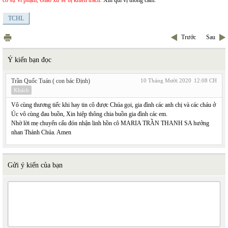
có sự vi phạm, Giáo xứ sẽ bị khiển trách.
Xin quí vị thông cảm.
TCHL
Trước
Sau
Ý kiến bạn đọc
Trần Quốc Tuán ( con bác Định)
10 Tháng Mười 2020
12:08 CH
Khách
Vô cùng thương tiếc khi hay tin cô được Chúa gọi, gia đình các anh chị và các cháu ở
Úc vô cùng đau buồn, Xin hiệp thông chia buồn gia đình các em.
Nhờ lời mẹ chuyển cấu đón nhận linh hồn cô MARIA TRẦN THANH SA hưởng
nhan Thánh Chúa. Amen
Gửi ý kiến của bạn