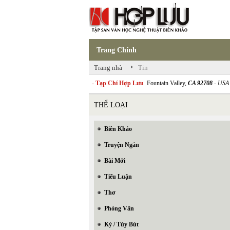
Trang Chính
›
Trang nhà
Tin
- Tạp Chí Hợp Lưu
Fountain Valley,
CA 92708
- USA
THỂ LOẠI
Biên Khảo
Truyện Ngắn
Bài Mới
Tiểu Luận
Thơ
Phỏng Vấn
Ký / Tùy Bút