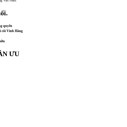
ng Việt Nam.
ổi.
ng quyến
i cõi Vinh Hằng
hữu
ÂN ƯU