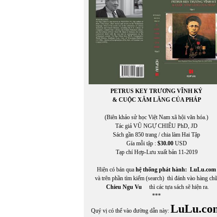
PETRUS KEY TRƯƠNG VĨNH KÝ
& CUỘC XÂM LĂNG CỦA PHÁP
(Biên khảo sử học Việt Nam xã hội văn hóa.)
Tác giả VŨ NGỰ CHIÊU PhD, JD
Sách gần 850 trang / chia làm Hai Tập
Gía mỗi tập :
$30.00
USD
Tạp chí Hợp-Lưu xuất bản 11-2019
Hiện có bán qua
hệ thống phát hành:
LuLu.com
và trên phần tìm kiếm (search) thì đánh vào hàng ch
Chieu Ngu Vu
thì các tựa sách sẽ hiện ra.
***
LuLu.co
Quý vị có thể vào đường dẫn này: