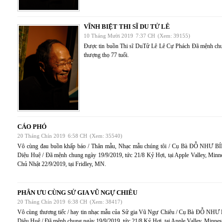
VĨNH BIỆT THI SĨ DU TỬ LÊ
10 Tháng Mười 2019
7:37 CH
(Xem: 39155)
Được tin buồn Thi sĩ DuTử Lê Lê Cự Phách Đã mệnh chun
thượng thọ 77 tuổi.
CÁO PHÓ
20 Tháng Chín 2019
6:58 CH
(Xem: 35540)
Vô cùng đau buồn khấp báo / Thân mẫu, Nhạc mẫu chúng tôi / Cụ Bà ĐỖ NH
Diệu Huệ / Đã mệnh chung ngày 19/9/2019, tức 21/8 Kỷ Hợi, tại Apple Valley, Minne
Chủ Nhật 22/9/2019, tại Fridley, MN.
PHÂN ƯU CÙNG SỬ GIA VŨ NGỰ CHIÊU
20 Tháng Chín 2019
6:38 CH
(Xem: 38417)
Vô cùng thương tiếc / hay tin nhạc mẫu của Sử gia Vũ Ngự Chiêu / Cụ Bà Đ
Diệu Huệ / Đã mệnh chung ngày 19/9/2019, tức 21/8 Kỷ Hợi, tại Apple Valley, Minnes