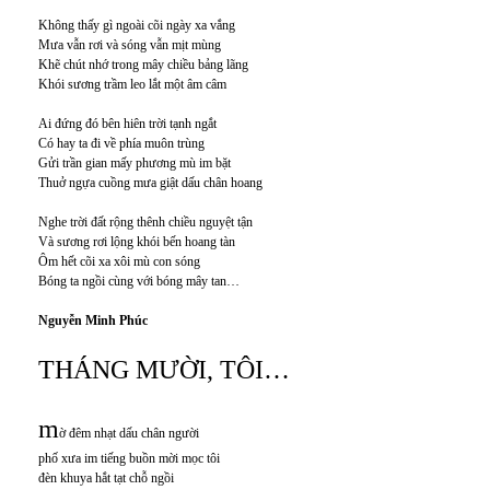
Không thấy gì ngoài cõi ngày xa vắng
Mưa vẫn rơi và sóng vẫn mịt mùng
Khẽ chút nhớ trong mây chiều bảng lãng
Khói sương trầm leo lắt một âm câm
Ai đứng đó bên hiên trời tạnh ngắt
Có hay ta đi về phía muôn trùng
Gửi trần gian mấy phương mù im bặt
Thuở ngựa cuồng mưa giật dấu chân hoang
Nghe trời đất rộng thênh chiều nguyệt tận
Và sương rơi lộng khói bến hoang tàn
Ôm hết cõi xa xôi mù con sóng
Bóng ta ngồi cùng với bóng mây tan…
Nguyễn Minh Phúc
THÁNG MƯỜI, TÔI…
m
ờ đêm nhạt dấu chân người
phố xưa im tiếng buồn mời mọc tôi
đèn khuya hắt tạt chỗ ngồi