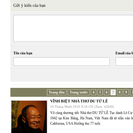
Gửi ý kiến của bạn
Tên của bạn
Email của 
Trang đầu
Trang trước
4
5
6
7
8
9
VĨNH BIỆT NHÀ THƠ DU TỬ LÊ
10 Tháng Mười 2019
8:34 CH
(Xem: 42649)
Vô cùng thương tiếc Nhà thơ DU TỬ LÊ Tục danh Lê Cự
1942 tại Kim Bảng, Hà Nam, Việt Nam đã từ trần vào lú
California, USA Hưởng thọ 77 tuổi.