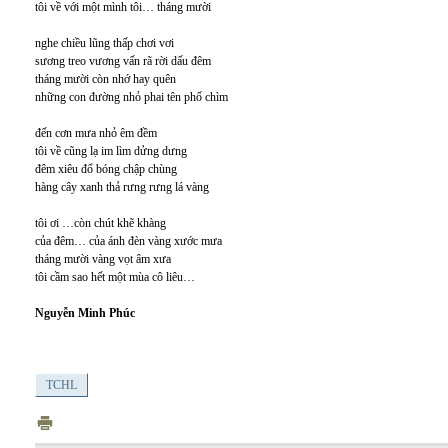
tôi về với một mình tôi… tháng mười
nghe chiều lũng thấp chơi vơi
sương treo vương vấn rã rời dấu đêm
tháng mười còn nhớ hay quên
những con đường nhỏ phai tên phố chìm
đến cơn mưa nhỏ êm đềm
tôi về cũng lạ im lìm dửng dưng
đêm xiêu đổ bóng chập chùng
hàng cây xanh thả rưng rưng lá vàng
tôi ơi …còn chút khẽ khàng
của đêm… của ánh đèn vàng xước mưa
tháng mười vàng vọt âm xưa
tôi cầm sao hết một mùa cô liêu…
Nguyễn Minh Phúc
TCHL