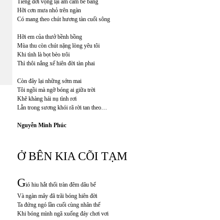
Tiếng đời vọng lại âm câm bẽ bàng
Hỡi cơn mưa nhỏ trên ngàn
Có mang theo chút hương tàn cuối sông
Hỡi em của thưở bềnh bồng
Mùa thu còn chút nặng lòng yêu tôi
Khi tình là bọt bèo trôi
Thì thôi nắng xế hiên đời tàn phai
Còn đây lại những sớm mai
Tôi ngồi mà ngỡ bóng ai giữa trời
Khẽ khàng hái nụ tình rơi
Lẫn trong sương khói rã rời tan theo…
Nguyễn Minh Phúc
Ở BÊN KIA CÕI TẠM
G
ió hiu hắt thổi tràn đêm dâu bể
Và ngàn mây đã trãi bóng hiên đời
Ta đứng ngó lần cuối cùng nhân thế
Khi bóng mình ngã xuống đáy chơi vơi