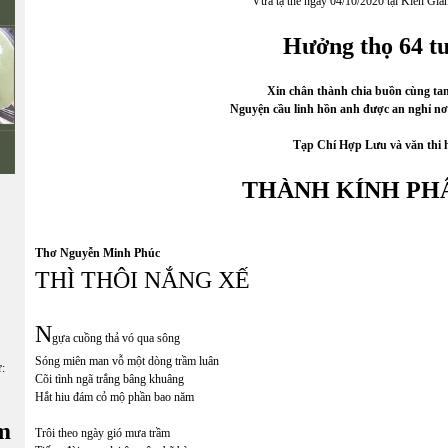
Vừa tạ thế ngày 04/10/2020 tại Kiên Gia
Hưởng thọ 64 tu
Xin chân thành chia buồn cùng ta
Nguyện cầu linh hồn anh được an nghỉ nơ
Tạp Chí Hợp Lưu và văn thi 
THÀNH KÍNH PH
Thơ Nguyễn Minh Phúc
THÌ THÔI NẮNG XẾ
N
gựa cuồng thả vó qua sông
Sóng miên man vỗ một dòng trầm luân
ữ:
Cõi tình ngã trắng bâng khuâng
Hắt hiu đám cỏ mộ phần bao năm
m
Trôi theo ngày gió mưa trầm