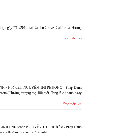
g ngày 7/10/2019, tại Garden Grove, California. Hưởng
Đọc thêm
Ư BÍNH / Nhũ danh NGUYỄN THỊ PHƯƠNG / Pháp Danh
sota./ Hưởng thượng thọ 100 tuổi. Tang lễ cử hành ngày
Đọc thêm
Ỗ NHƯ BÍNH / Nhũ danh NGUYỄN THỊ PHƯƠNG Pháp Danh
ota. / Hưởng thượng thọ 100 tuổi.