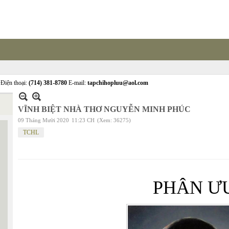
Điện thoại:
(714) 381-8780
E-mail:
tapchihopluu@aol.com
VĨNH BIỆT NHÀ THƠ NGUYỄN MINH PHÚC
09 Tháng Mười 2020
11:23 CH
(Xem: 36275)
TCHL
PHÂN Ư