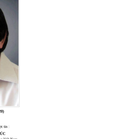
20)
c tin :
HÚC