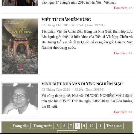
vào ngày 17 tháng 9 năm 2016 tại Hà Nội - Việt nam
Đọc thêm
VIẾT TỪ CHÂN ĐỀN HÙNG
02 Tháng Chín 2016
4:37 SA
(Xem: 19291)
Tác phẩm Viết Từ Chân Đền Hùng mà Nhà Xuất Bản Hợp Lưu
hân hạnh giới thiệu là biên khảo của Tiến sĩ Vũ Ngự Chiêu và
Bà Hoàng Đỗ Vũ, về đề tài Quốc Tổ và nguồn gốc Dân tộc Việt
Nam từ thời dựng nước.
Đọc thêm
VĨNH BIỆT NHÀ VĂN DƯƠNG NGHIỄM MẬU
03 Tháng Tám 2016
4:43 SA
(Xem: 53174)
Vô cùng thương tiếc Nhà văn DƯƠNG NGHIỄM MẬU đã từ
trần vào lúc 8:35 tối Thứ Ba, ngày 2/8/2016 tại Sài Gòn hưởng
thọ 81 tuổi.
Đọc thêm
Trang đầu
Trang trước
5
6
7
8
9
10
11
Trang sau
Trang cuối