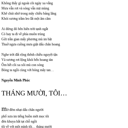
Không thấy gì ngoài cõi ngày xa vắng
Mưa vẫn rơi và sóng vẫn mịt mùng
Khẽ chút nhớ trong mây chiều bảng lãng
Khói sương trầm leo lắt một âm câm
Ai đứng đó bên hiên trời tạnh ngắt
Có hay ta đi về phía muôn trùng
Gửi trần gian mấy phương mù im bặt
Thuở ngựa cuồng mưa giật dấu chân hoang
Nghe trời đất rộng thênh chiều nguyệt tận
Và sương rơi lộng khói bến hoang tàn
Ôm hết cõi xa xôi mù con sóng
Bóng ta ngồi cùng với bóng mây tan…
Nguyễn Minh Phúc
THÁNG MƯỜI, TÔI…
m
ờ đêm nhạt dấu chân người
phố xưa im tiếng buồn mời mọc tôi
đèn khuya hắt tạt chỗ ngồi
tôi về với một mình tôi… tháng mười