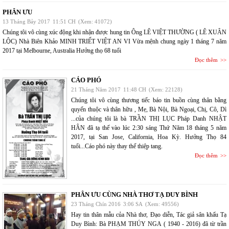
PHÂN ƯU
13 Tháng Bảy 2017
11:51 CH
(Xem: 41072)
Chúng tôi vô cùng xúc động khi nhận được hung tin Ông LÊ VIỆT THƯỜNG ( LÊ XUÂN
LỘC) Nhà Biên Khảo MINH TRIẾT VIỆT AN VI Vừa mệnh chung ngày 1 tháng 7 năm
2017 tại Melbourne, Australia Hưởng thọ 68 tuổi
Đọc thêm
CÁO PHÓ
21 Tháng Năm 2017
11:48 CH
(Xem: 22128)
Chúng tôi vô cùng thương tiếc báo tin buồn cùng thân bằng
quyến thuộc và thân hữu , Mẹ, Bà Nội, Bà Ngoại, Chị, Cô, Dì
...của chúng tôi là bà TRẦN THỊ LỤC Pháp Danh NHẬT
HÂN đã tạ thế vào lúc 2:30 sáng Thứ Năm 18 tháng 5 năm
2017, tại San Jose, California, Hoa Kỳ. Hưởng Thọ 84
tuổi...Cáo phó này thay thế thiệp tang.
Đọc thêm
PHÂN ƯU CÙNG NHÀ THƠ TẠ DUY BÌNH
23 Tháng Chín 2016
3:06 SA
(Xem: 49556)
Hay tin thân mẫu của Nhà thơ, Đạo diễn, Tác giả sân khấu Tạ
Duy Bình: Bà PHẠM THÚY NGA ( 1940 - 2016) đã từ trần