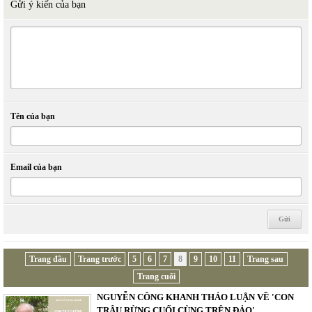
Gửi ý kiến của bạn
Tên của bạn
Email của bạn
Trang đầu
Trang trước
5
6
7
8
9
10
11
Trang sau
Trang cuối
NGUYỄN CÔNG KHANH THẢO LUẬN VỀ 'CON
TRÂU RỪNG CUỐI CÙNG TRÊN ĐẢO'