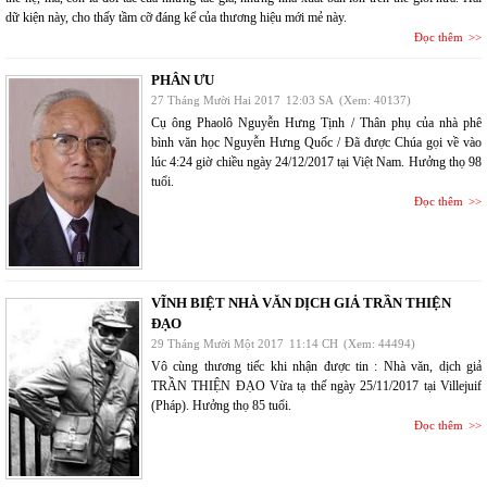
dữ kiện này, cho thấy tầm cỡ đáng kể của thương hiệu mới mẻ này.
Đọc thêm
PHÂN ƯU
27 Tháng Mười Hai 2017
12:03 SA
(Xem: 40137)
Cụ ông Phaolô Nguyễn Hưng Tịnh / Thân phụ của nhà phê
bình văn học Nguyễn Hưng Quốc / Đã được Chúa gọi về vào
lúc 4:24 giờ chiều ngày 24/12/2017 tại Việt Nam. Hưởng thọ 98
tuổi.
Đọc thêm
VĨNH BIỆT NHÀ VĂN DỊCH GIẢ TRẦN THIỆN
ĐẠO
29 Tháng Mười Một 2017
11:14 CH
(Xem: 44494)
Vô cùng thương tiếc khi nhận được tin : Nhà văn, dịch giả
TRẦN THIỆN ĐẠO Vừa tạ thế ngày 25/11/2017 tại Villejuif
(Pháp). Hưởng thọ 85 tuổi.
Đọc thêm