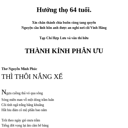
Hưởng thọ 64 tuổi.
Xin chân thành chia buồn cùng tang quyến
Nguyện cầu linh hồn anh được an nghỉ nơi cõi Vinh Hằng
Tạp Chí Hợp Lưu và văn thi hữu
THÀNH KÍNH PHÂN ƯU
Thơ Nguyễn Minh Phúc
THÌ THÔI NẮNG XẾ
N
gựa cuồng thả vó qua sông
Sóng miên man vỗ một dòng trầm luân
Cõi tình ngã trắng bâng khuâng
Hắt hiu đám cỏ mộ phần bao năm
Trôi theo ngày gió mưa trầm
Tiếng đời vọng lại âm câm bẽ bàng