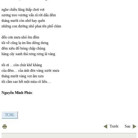
nghe chiều lũng thấp chơi vơi
sương treo vương vấn rã rời dấu đêm
tháng mười còn nhớ hay quên
những con đường nhỏ phai tên phố chìm
đến cơn mưa nhỏ êm đềm
tôi về cũng lạ im lìm dửng dưng
đêm xiêu đổ bóng chập chùng
hàng cây xanh thả rưng rưng lá vàng
tôi ơi …còn chút khẽ khàng
của đêm… của ánh đèn vàng xước mưa
tháng mười vàng vọt âm xưa
tôi cầm sao hết một mùa cô liêu…
Nguyễn Minh Phúc
TCHL
Trước
Sau