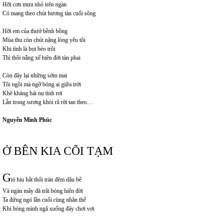
Hỡi cơn mưa nhỏ trên ngàn
Có mang theo chút hương tàn cuối sông
Hỡi em của thưở bềnh bồng
Mùa thu còn chút nặng lòng yêu tôi
Khi tình là bọt bèo trôi
Thì thôi nắng xế hiên đời tàn phai
Còn đây lại những sớm mai
Tôi ngồi mà ngỡ bóng ai giữa trời
Khẽ khàng hái nụ tình rơi
Lẫn trong sương khói rã rời tan theo…
Nguyễn Minh Phúc
Ở BÊN KIA CÕI TẠM
G
ió hiu hắt thổi tràn đêm dâu bể
Và ngàn mây đã trãi bóng hiên đời
Ta đứng ngó lần cuối cùng nhân thế
Khi bóng mình ngã xuống đáy chơi vơi