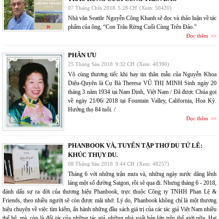
07 Tháng Chín 2018
5:28 CH
(Xem: 50420)
Nhà văn Seattle Nguyễn Công Khanh sẽ đọc và thảo luận về tác
phẩm của ông, “Con Trâu Rừng Cuối Cùng Trên Đảo.”
Đọc thêm
PHÂN ƯU
25 Tháng Sáu 2018
9:32 CH
(Xem: 40390)
Vô cùng thương tiếc khi hay tin thân mẫu của Nguyễn Khoa
Diệu-Quyên là Cụ Bà Theresa VŨ THỊ MINH Sinh ngày 20
tháng 3 năm 1934 tại Nam Định, Việt Nam / Đã được Chúa gọi
về ngày 21/06/ 2018 tại Fountain Valley, California, Hoa Kỳ.
Hưởng thọ 84 tuổi. /
Đọc thêm
PHANBOOK VÀ, TUYỂN TẬP THƠ DU TỬ LÊ:
KHÚC THỤY DU.
08 Tháng Sáu 2018
9:44 CH
(Xem: 48257)
Tháng 6 với những trận mưa và, những ngày nước dâng lênh
láng một số đường Saigon, rồi sẽ qua đi. Nhưng tháng 6 - 2018,
đánh dấu sự ra đời của thương hiệu Phanbook, trực thuộc Công ty TNHH Phan Lệ &
Friends, theo nhiều người sẽ còn được mãi nhớ. Lý do, Phanbook không chỉ là một thương
hiệu chuyên về việc tìm kiếm, ấn hành những đầu sách giá trị của các tác giả Việt Nam nhiều
thế hệ, mà, còn là đối tác của những tác giả, những nhà xuất bản lớn trên thế giới nữa. Hai