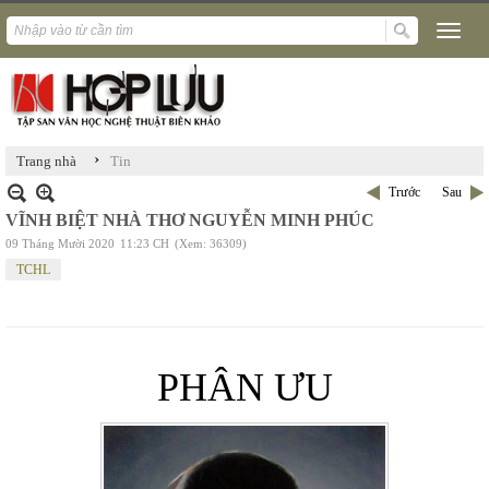
›
Trang nhà
Tin
Trước
Sau
VĨNH BIỆT NHÀ THƠ NGUYỄN MINH PHÚC
09 Tháng Mười 2020
11:23 CH
(Xem: 36309)
TCHL
PHÂN ƯU