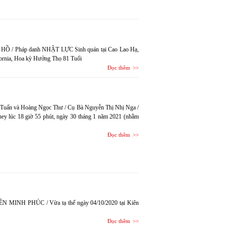
 HỒ / Pháp danh NHẬT LỰC Sinh quán tại Cao Lao Hạ,
ifornia, Hoa kỳ Hưởng Thọ 81 Tuổi
Đọc thêm
-Tuấn và Hoàng Ngọc Thư / Cụ Bà Nguyễn Thị Nhị Nga /
ney lúc 18 giờ 55 phút, ngày 30 tháng 1 năm 2021 (nhằm
Đọc thêm
YÊN MINH PHÚC / Vừa tạ thế ngày 04/10/2020 tại Kiên
Đọc thêm