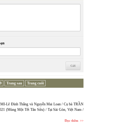
bạn
9
Trang sau
Trang cuối
ĐA MI-Lê Đình Thắng và Nguyễn Mai Loan / Cụ bà TRẦN
021 (Mùng Một Tết Tân Sửu) / Tại Sài Gòn, Việt Nam /
Đọc thêm