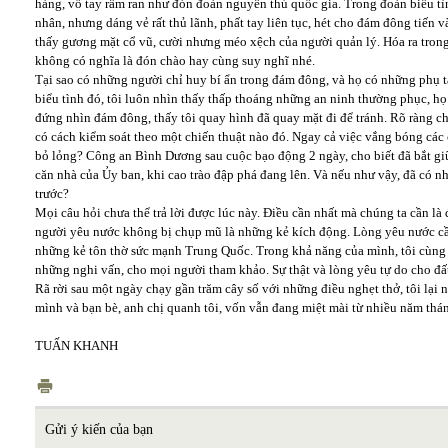
hàng, vỗ tay râm ran như đón đoàn nguyên thủ quốc gia. Trong đoàn biểu tì
nhân, nhưng dáng vẻ rất thủ lãnh, phất tay liên tục, hét cho đám đông tiến v
thấy gương mặt cổ vũ, cười nhưng méo xệch của người quản lý. Hóa ra trong 
không có nghĩa là đón chào hay cùng suy nghĩ nhé.
Tại sao có những người chỉ huy bí ẩn trong đám đông, và họ có những phụ 
biểu tình đó, tôi luôn nhìn thấy thấp thoáng những an ninh thường phục, h
đứng nhìn đám đông, thấy tôi quay hình đã quay mặt đi để tránh. Rõ ràng c
có cách kiểm soát theo một chiến thuật nào đó. Ngay cả việc vắng bóng các
bỏ lỏng? Công an Bình Dương sau cuộc bạo động 2 ngày, cho biết đã bắt gi
căn nhà của Ủy ban, khi cao trào đập phá đang lên. Và nếu như vậy, đã có 
trước?
Mọi câu hỏi chưa thể trả lời được lúc này. Điều cần nhất mà chúng ta cần l
người yêu nước không bị chụp mũ là những kẻ kích động. Lòng yêu nước cần
những kẻ tôn thờ sức mạnh Trung Quốc. Trong khả năng của mình, tôi cùng 
những nghi vấn, cho mọi người tham khảo. Sự thật và lòng yêu tự do cho đất
Rã rời sau một ngày chạy gần trăm cây số với những điều nghẹt thở, tôi lại
mình và bạn bè, anh chị quanh tôi, vốn vẫn đang miệt mài từ nhiều năm thán
TUẤN KHANH
Gửi ý kiến của bạn