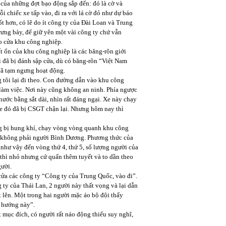
của những đợt bạo động sắp đến: đó là cờ và
 chiếc xe tấp vào, đi ra với lá cờ đỏ như dự báo
t hơn, có lẽ do ít công ty của Đài Loan và Trung
rưng bày, để giữ yên một vài công ty chứ vẫn
ào cửa khu công nghiệp.
t ổn của khu công nghiệp là các băng-rôn giới
 đã bị đánh sập cửa, dù có băng-rôn “Việt Nam
đã tạm ngưng hoạt động.
tôi lại đi theo. Con đường dẫn vào khu công
n làm việc. Nơi này cũng không an ninh. Phía ngược
ước bằng sắt dài, nhìn rất đáng ngại. Xe này chạy
xe đó đã bị CSGT chận lại. Nhưng hôm nay thì
ang bị hung khí, chạy vòng vòng quanh khu công
ng không phải người Bình Dương. Phương thức của
 như vậy đến vòng thứ 4, thứ 5, số lượng người của
n thì nhỏ nhưng cứ quấn thêm tuyết và to dần theo
gười.
cửa các công ty “Công ty của Trung Quốc, vào đi”.
 ty của Thái Lan, 2 người này thất vọng và lại dẫn
t lên. Một trong hai người mặc áo bộ đội thấy
i hướng này”.
 mục đích, có người rất náo động thiếu suy nghĩ,