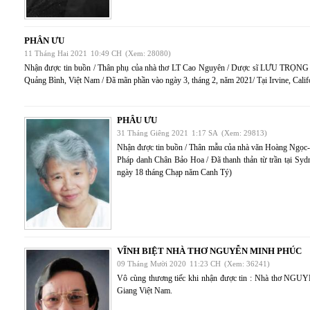
PHÂN ƯU
11 Tháng Hai 2021
10:49 CH
(Xem: 28080)
Nhận được tin buồn / Thân phụ của nhà thơ LT Cao Nguyên / Dược sĩ LƯU TRỌNG
Quảng Bình, Việt Nam / Đã mãn phần vào ngày 3, tháng 2, năm 2021/ Tại Irvine, Cal
PHÂU ƯU
31 Tháng Giêng 2021
1:17 SA
(Xem: 29813)
Nhận được tin buồn / Thân mẫu của nhà văn Hoàng Ngọc
Pháp danh Chân Bảo Hoa / Đã thanh thản từ trần tại Syd
ngày 18 tháng Chạp năm Canh Tý)
VĨNH BIỆT NHÀ THƠ NGUYỄN MINH PHÚC
09 Tháng Mười 2020
11:23 CH
(Xem: 36241)
Vô cùng thương tiếc khi nhận được tin : Nhà thơ NGU
Giang Việt Nam.