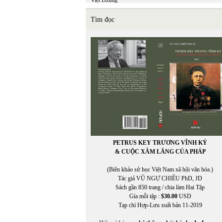
Việt Dzũng
Việt Khang
VIỆT MINH
Tìm đọc
Việt Nguyên
Việt Phương
VIỆT TRÚC
VIETNAM FILM CLUB
VIETNAM FILM CLUB, CHU LYNH, THỤY KHU
VIETNAM.NET
VĨNH HẢO
VĨNH THÔNG
VNDC Radio
VÕ CÔNG LIÊM
VÕ ĐÌNH
VÕ KỲ ĐIỀN
Võ Phiến
PETRUS KEY TRƯƠNG VĨNH KÝ
Võ Thị Như Mai
& CUỘC XÂM LĂNG CỦA PHÁP
Võ Thị Xuân Hà
VÕ VIỆT DŨNG
(Biên khảo sử học Việt Nam xã hội văn hóa.)
VOA ASIA
Tác giả VŨ NGỰ CHIÊU PhD, JD
VOA Tiếng Việt
Sách gần 850 trang / chia làm Hai Tập
VŨ ÁNH
Gía mỗi tập :
$30.00
USD
Vũ Đảm
Tạp chí Hợp-Lưu xuất bản 11-2019
Vũ Đỗ Hoàng
VŨ DY