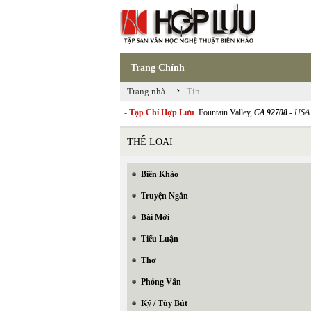
Trang Chính
›
Trang nhà
Tin
- Tạp Chí Hợp Lưu
Fountain Valley,
CA 92708
- USA
THỂ LOẠI
Biên Khảo
Truyện Ngắn
Bài Mới
Tiểu Luận
Thơ
Phỏng Vấn
Ký / Tùy Bút