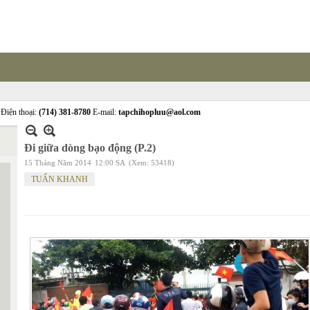
Điện thoại:
(714) 381-8780
E-mail:
tapchihopluu@aol.com
Đi giữa dòng bạo động (P.2)
15 Tháng Năm 2014
12:00 SA
(Xem: 53418)
TUẤN KHANH