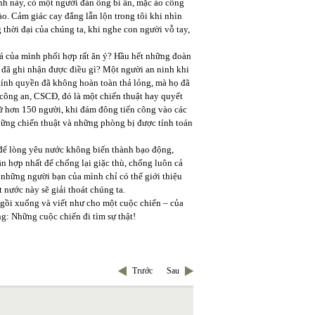
nh này, có một người đàn ông bí ẩn, mặc áo công
ào. Cảm giác cay đắng lẫn lộn trong tôi khi nhìn
thời đại của chúng ta, khi nghe con người vỗ tay,
tá của mình phối hợp rất ăn ý? Hầu hết những đoàn
ọ đã ghi nhận được điều gì? Một người an ninh khi
hính quyền đã không hoàn toàn thả lỏng, mà họ đã
 công an, CSCĐ, đó là một chiến thuật hay quyết
ữ hơn 150 người, khi đám đông tiến công vào các
những chiến thuật và những phòng bị được tính toán
à để lòng yêu nước không biến thành bạo động,
 hợp nhất để chống lại giặc thù, chống luôn cả
những người bạn của mình chỉ có thể giới thiệu
 nước này sẽ giải thoát chúng ta.
 ngồi xuống và viết như cho một cuộc chiến – của
g: Những cuộc chiến đi tìm sự thật!
Trước
Sau