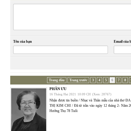
Tên của bạn
Email của 
Trang đầu
Trang trước
3
4
5
6
7
8
PHÂN ƯU
16 Tháng Hai 2021
10:09 CH
(Xem: 28767)
Nhận được tin buồn / Nhạc và Thân mẫu của nhà thơ 
THỊ KIM CHI / Đã từ trần vào ngày 12 tháng 2- Năm 2
Hưởng Thọ 78 Tuổi