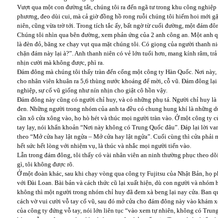
Vượt qua một con đường tắt, chúng tôi ra đến ngã tư trong khu công nghiệp
phương, đeo dùi cui, mà cả giờ đồng hồ rong ruỗi chúng tôi hiếm hoi mới gặ
niên, cũng vừa trờ tới. Trong tích tắc ấy, bất ngờ từ cuối đường, một đám đ
Chúng tôi nhìn qua bên đường, xem phản ứng của 2 anh công an. Một anh qu
là đèn đỏ, băng xe chạy vụt qua mặt chúng tôi. Có giọng của người thanh n
chặn đám này lại à?”. Anh thanh niên có vẻ lớn tuổi hơn, mang kính râm, tr
nhịn cười mà không được, phì ra.
Đám đông mà chúng tôi thấy tràn đến cổng một công ty Hàn Quốc. Nơi này, 
cho nhân viên khuân ra 5,6 thùng nước khoáng để mời, cỗ vũ. Đám đông lại h
nghiệp, sự cổ vũ giống như nín nhịn cho giật cô hồn vậy.
Đám đông này cũng có người chỉ huy, và có những phụ tá. Người chỉ huy là
đen. Những người trong nhóm của anh ta đều có chung hung khí là những dù
cần xô cửa xông vào, họ hò hét và thúc mọi người tràn vào. Ở một công ty c
tay lạy, nói khẩn khoản “Nơi này không có Trung Quốc đâu”. Đáp lại lời v
theo “Mở cửa hay lật ngửa – Mở cửa hay lật ngửa”. Cuối cùng thì cửa phải
hết sức hết lòng với nhiệm vụ, là thúc và nhắc mọi người tiến vào.
Lẫn trong đám đông, tôi thấy có vài nhân viên an ninh thường phục theo dõi
gì, tôi không được rõ.
Ở một đoàn khác, sau khi chạy vòng qua công ty Fujitsu của Nhật Bản, họ ph
với Đài Loan. Bài bản và cách thức cũ lại xuất hiện, dù con người và nhóm
không thì một người trong nhóm chỉ huy đã đem xà beng lại nạy cửa. Ban quả
cách vờ vui cười vỗ tay cổ vũ, sau đó mở cửa cho đám đông này vào khám xé
của công ty đứng vỗ tay, nói lớn liên tục “vào xem tự nhiên, không có Tru