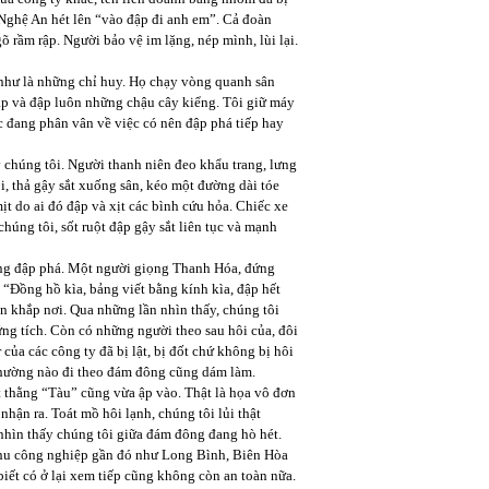
 Nghệ An hét lên “vào đập đi anh em”. Cả đoàn
õ rầm rập. Người bảo vệ im lặng, nép mình, lùi lại.
 như là những chỉ huy. Họ chạy vòng quanh sân
đạp và đập luôn những chậu cây kiểng. Tôi giữ máy
c đang phân vân về việc có nên đập phá tiếp hay
 chúng tôi. Người thanh niên đeo khẩu trang, lưng
i, thả gậy sắt xuống sân, kéo một đường dài tóe
t do ai đó đập và xịt các bình cứu hỏa. Chiếc xe
húng tôi, sốt ruột đập gậy sắt liên tục và mạnh
òng đập phá. Một người giọng Thanh Hóa, đứng
 “Đồng hồ kìa, bảng viết bằng kính kìa, đập hết
n khắp nơi. Qua những lần nhìn thấy, chúng tôi
ứng tích. Còn có những người theo sau hôi của, đôi
 của các công ty đã bị lật, bị đốt chứ không bị hôi
 thường nào đi theo đám đông cũng dám làm.
t thằng “Tàu” cũng vừa ập vào. Thật là họa vô đơn
nhận ra. Toát mồ hôi lạnh, chúng tôi lủi thật
nhìn thấy chúng tôi giữa đám đông đang hò hét.
 khu công nghiệp gần đó như Long Bình, Biên Hòa
iết có ở lại xem tiếp cũng không còn an toàn nữa.