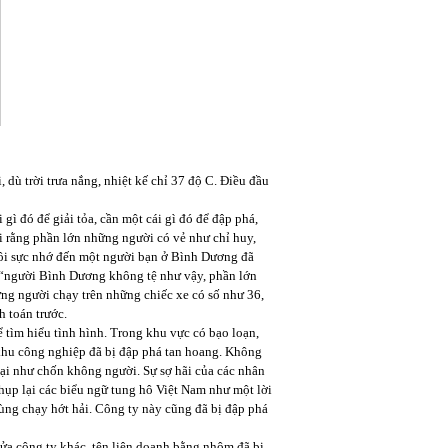
dù trời trưa nắng, nhiệt kế chỉ 37 độ C. Điều đầu
ì đó để giải tỏa, cần một cái gì đó để đập phá,
i rằng phần lớn những người có vẻ như chỉ huy,
Tôi sực nhớ đến một người bạn ở Bình Dương đã
g “người Bình Dương không tệ như vậy, phần lớn
ững người chạy trên những chiếc xe có số như 36,
h toán trước.
tìm hiểu tình hình. Trong khu vực có bạo loạn,
 khu công nghiệp đã bị đập phá tan hoang. Không
lại như chốn không người. Sự sợ hãi của các nhân
hụp lại các biểu ngữ tung hô Việt Nam như một lời
vùng chạy hớt hải. Công ty này cũng đã bị đập phá
ửa công ty khác, tên liên doanh bằng nhôm đã bị