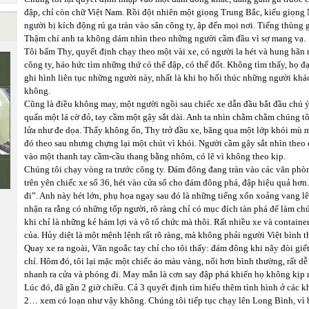
đập, chỉ còn chữ Việt Nam. Rồi đột nhiên một giọng Trung Bắc, kiểu giọng
người bị kích động rú ga tràn vào sân công ty, ập đến mọi nơi. Tiếng thùng g
Thậm chí anh ta không dám nhìn theo những người cầm đầu vì sợ mang vạ.
Tôi bấm Thy, quyết định chạy theo một vài xe, có người la hét và hung hãn
công ty, háo hức tìm những thứ có thể đập, có thể đốt. Không tìm thấy, họ 
ghi hình liên tục những người này, nhất là khi họ hối thúc những người khá
Ê
không.
Cũng là điều không may, một người ngồi sau chiếc xe dẫn đầu bắt đầu chú ý
quấn một lá cờ đỏ, tay cầm một gậy sắt dài. Anh ta nhìn chằm chằm chúng tô
lửa như đe dọa. Thấy không ổn, Thy trở đầu xe, băng qua một lớp khói mù mị
đó theo sau nhưng chựng lại một chút vì khói. Người cầm gậy sắt nhìn theo c
vào một thanh tay cầm-cầu thang bằng nhôm, có lẽ vì không theo kịp.
Chúng tôi chạy vòng ra trước công ty. Đám đông đang tràn vào các văn ph
trên yên chiếc xe số 36, hét vào cửa sổ cho đám đông phá, đập hiệu quả hơn.
đi”. Anh này hét lớn, phụ họa ngay sau đó là những tiếng xổn xoảng vang lê
nhận ra rằng có những tốp người, rõ ràng chỉ có mục đích tàn phá để làm ch
khi chỉ là những kẻ hám lợi và vô tổ chức mà thôi. Rất nhiều xe và container
của. Hủy diệt là một mệnh lệnh rất rõ ràng, mà không phải người Việt bình
Quay xe ra ngoài, Văn ngoắc tay chỉ cho tôi thấy: đám đông khi nãy đòi giế
chí. Hôm đó, tôi lại mặc một chiếc áo màu vàng, nổi hơn bình thường, rất dễ 
nhanh ra cửa và phóng đi. May mắn là cơn say đập phá khiến họ không kịp 
Lúc đó, đã gần 2 giờ chiều. Cả 3 quyết định tìm hiểu thêm tình hình ở các
2… xem có loạn như vậy không. Chúng tôi tiếp tục chạy lên Long Bình, vì b