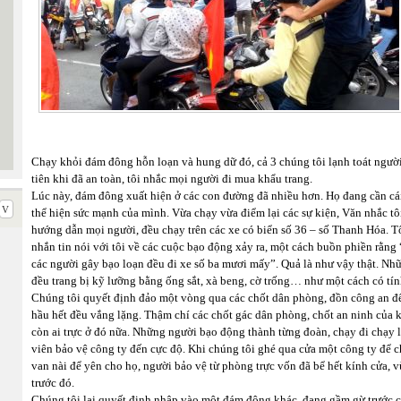
Chạy khỏi đám đông hỗn loạn và hung dữ đó, cả 3 chúng tôi lạnh toát người, 
tiên khi đã an toàn, tôi nhắc mọi người đi mua khẩu trang.
Lúc này, đám đông xuất hiện ở các con đường đã nhiều hơn. Họ đang cần cái g
thể hiện sức mạnh của mình. Vừa chạy vừa điểm lại các sự kiện, Văn nhắc tô
hướng dẫn mọi người, đều chạy trên các xe có biển số 36 – số Thanh Hóa. 
nhắn tin nói với tôi về các cuộc bạo động xảy ra, một cách buồn phiền rằn
các người gây bạo loạn đều đi xe số ba mươi mấy”. Quả là như vậy thật. Nh
đều trang bị kỹ lưỡng bằng ống sắt, xà beng, cờ trống… như một cách có tín
Chúng tôi quyết định đảo một vòng qua các chốt dân phòng, đồn công an để 
hầu hết đều vắng lặng. Thậm chí các chốt gác dân phòng, chốt an ninh của
còn ai trực ở đó nữa. Những người bạo động thành từng đoàn, chạy đi chạy 
viên bảo vệ công ty đến cực độ. Khi chúng tôi ghé qua cửa một công ty để c
van nài để yên cho họ, người bảo vệ từ phòng trực vốn đã bể hết kính cửa, 
trước đó.
Chúng tôi lại quyết định nhập vào một đám đông khác, đang gầm gừ trước c