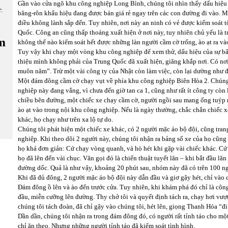
Gần vào cửa ngõ khu công nghiệp Long Bình, chúng tôi nhìn thấy dấu hiệu 
ữ:
băng-rôn khẩu hiệu đang được bán giá rẻ ngay trên các con đường đi vào. Mỗi
điều không lành sắp đến. Tuy nhiên, nơi này an ninh có vẻ được kiểm soát tố
Quốc. Công an cũng thấp thoáng xuất hiện ở nơi này, tuy nhiên chủ yếu là t
m
không thể nào kiểm soát hết được những làn người cầm cờ trống, ào ạt ra v
Tuy vậy khi chạy một vòng khu công nghiệp để xem thử, dấu hiệu của sự bấ
thiệu mình không phải của Trung Quốc đã xuất hiện, giăng khắp nơi. Có nơi
muôn năm”. Trừ một vài công ty của Nhật còn làm việc, còn lại dường như 
Một đám đông cầm cờ chạy vụt về phía khu công nghiệp Biên Hòa 2. Chúng 
nghiệp này đang vắng, vì chưa đến giờ tan ca 1, cũng như rất ít công ty cò
chiều bên đường, một chiếc xe chạy cầm cờ, người ngồi sau mang ống tuýp n
ào ạt vào trong nội khu công nghiệp. Nếu là ngày thường, chắc chắn chiếc 
khác, họ chạy như trên xa lộ tự do.
Chúng tôi phát hiện một chiếc xe khác, có 2 người mặc áo bộ đội, cũng tr
nghiệp. Khi theo dõi 2 người này, chúng tôi nhận ra bảng số xe của họ cũ
họ khá đơn giản: Cứ chạy vòng quanh, và hò hét khi gặp vài chiếc khác. Cứ
họ đã lên đến vài chục. Văn gọi đó là chiến thuật tuyết lăn – khi bắt đầu lă
đường dốc. Quả là như vậy, khoảng 20 phút sau, nhóm này đã có trên 100 n
Khi đã đủ đông, 2 người mặc áo bộ đội này dẫn đầu và giơ gậy hét, chỉ vào 
Đám đông ồ lên và ào đến trước cửa. Tuy nhiên, khi khám phá đó chỉ là công
đầu, miễn cưỡng lên đường. Thy chở tôi và quyết định tách ra, chạy hơi vượ
chúng tôi tách đoàn, đã chỉ gậy vào chúng tôi, hét lên, giọng Thanh Hóa “đ
Dần dần, chúng tôi nhận ra trong đám đông đó, có người rất tỉnh táo cho một
chỉ ăn theo. Nhưng những người tỉnh táo đã kiểm soát tình hình.