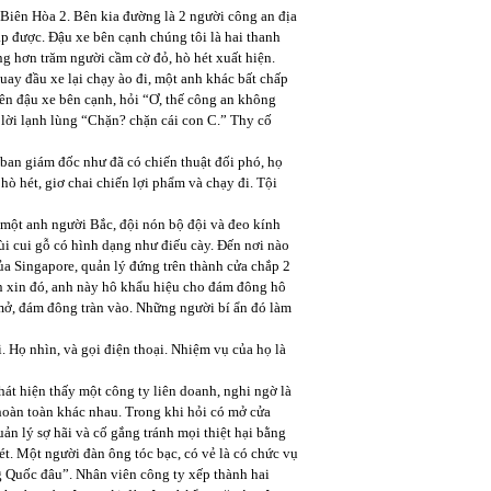
 Biên Hòa 2. Bên kia đường là 2 người công an địa
p được. Đậu xe bên cạnh chúng tôi là hai thanh
ông hơn trăm người cầm cờ đỏ, hò hét xuất hiện.
ay đầu xe lại chạy ào đi, một anh khác bất chấp
iên đậu xe bên cạnh, hỏi “Ơ, thế công an không
ả lời lạnh lùng “Chặn? chặn cái con C.” Thy cố
ban giám đốc như đã có chiến thuật đối phó, họ
ò hét, giơ chai chiến lợi phẩm và chạy đi. Tội
 một anh người Bắc, đội nón bộ đội và đeo kính
i cui gỗ có hình dạng như điếu cày. Đến nơi nào
ủa Singapore, quản lý đứng trên thành cửa chắp 2
an xin đó, anh này hô khẩu hiệu cho đám đông hô
 mở, đám đông tràn vào. Những người bí ẩn đó làm
. Họ nhìn, và gọi điện thoại. Nhiệm vụ của họ là
át hiện thấy một công ty liên doanh, nghi ngờ là
 hoàn toàn khác nhau. Trong khi hỏi có mở cửa
n lý sợ hãi và cố gắng tránh mọi thiệt hại bằng
t. Một người đàn ông tóc bạc, có vẻ là có chức vụ
ng Quốc đâu”. Nhân viên công ty xếp thành hai