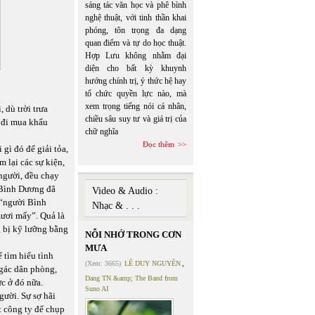
sáng tác văn học và phê bình
nghệ thuật, với tinh thần khai
phóng, tôn trọng đa dạng
quan điểm và tự do học thuật.
Hợp Lưu không nhằm đại
diện cho bất kỳ khuynh
hướng chính trị, ý thức hệ hay
tổ chức quyền lực nào, mà
xem trọng tiếng nói cá nhân,
 dù trời trưa
chiều sâu suy tư và giá trị của
i đi mua khẩu
chữ nghĩa
Đọc thêm
gì đó để giải tỏa,
 lại các sự kiện,
người, đều chạy
 Bình Dương đã
Video & Audio :
 “người Bình
Nhạc & . . .
mươi mấy”. Quả là
g bị kỹ lưỡng bằng
NỖI NHỚ TRONG CƠN
MƯA
 tìm hiểu tình
(Xem: 3665)
LÊ DUY NGUYÊN
,
 gác dân phòng,
Dang TN &amp; The Band from
c ở đó nữa.
Suno AI
ười. Sự sợ hãi
t công ty để chụp