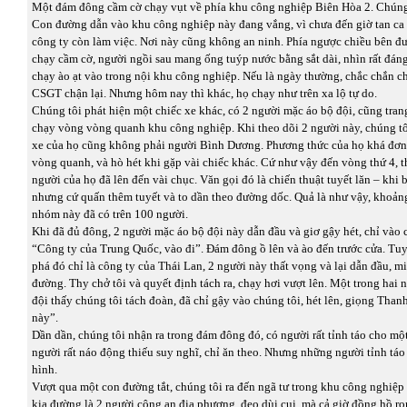
Một đám đông cầm cờ chạy vụt về phía khu công nghiệp Biên Hòa 2. Chúng t
Con đường dẫn vào khu công nghiệp này đang vắng, vì chưa đến giờ tan ca 1
công ty còn làm việc. Nơi này cũng không an ninh. Phía ngược chiều bên đ
chạy cầm cờ, người ngồi sau mang ống tuýp nước bằng sắt dài, nhìn rất đán
chạy ào ạt vào trong nội khu công nghiệp. Nếu là ngày thường, chắc chắn ch
CSGT chận lại. Nhưng hôm nay thì khác, họ chạy như trên xa lộ tự do.
Chúng tôi phát hiện một chiếc xe khác, có 2 người mặc áo bộ đội, cũng tran
chạy vòng vòng quanh khu công nghiệp. Khi theo dõi 2 người này, chúng tô
xe của họ cũng không phải người Bình Dương. Phương thức của họ khá đơn
vòng quanh, và hò hét khi gặp vài chiếc khác. Cứ như vậy đến vòng thứ 4, t
người của họ đã lên đến vài chục. Văn gọi đó là chiến thuật tuyết lăn – khi b
nhưng cứ quấn thêm tuyết và to dần theo đường dốc. Quả là như vậy, khoảng
nhóm này đã có trên 100 người.
Khi đã đủ đông, 2 người mặc áo bộ đội này dẫn đầu và giơ gậy hét, chỉ vào 
“Công ty của Trung Quốc, vào đi”. Đám đông ồ lên và ào đến trước cửa. Tu
phá đó chỉ là công ty của Thái Lan, 2 người này thất vọng và lại dẫn đầu, m
đường. Thy chở tôi và quyết định tách ra, chạy hơi vượt lên. Một trong hai
đội thấy chúng tôi tách đoàn, đã chỉ gậy vào chúng tôi, hét lên, giọng Tha
này”.
Dần dần, chúng tôi nhận ra trong đám đông đó, có người rất tỉnh táo cho mộ
người rất náo động thiếu suy nghĩ, chỉ ăn theo. Nhưng những người tỉnh táo
hình.
Vượt qua một con đường tắt, chúng tôi ra đến ngã tư trong khu công nghiệp
kia đường là 2 người công an địa phương, đeo dùi cui, mà cả giờ đồng hồ ro