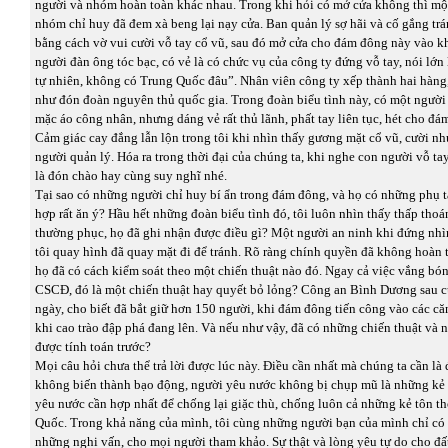
người và nhóm hoàn toàn khác nhau. Trong khi hỏi có mở cửa không thì mộ
nhóm chỉ huy đã đem xà beng lại nạy cửa. Ban quản lý sợ hãi và cố gắng trá
bằng cách vờ vui cười vỗ tay cổ vũ, sau đó mở cửa cho đám đông này vào k
người đàn ông tóc bạc, có vẻ là có chức vụ của công ty đứng vỗ tay, nói lớn
tự nhiên, không có Trung Quốc đâu”. Nhân viên công ty xếp thành hai hàng,
như đón đoàn nguyên thủ quốc gia. Trong đoàn biểu tình này, có một người 
mặc áo công nhân, nhưng dáng vẻ rất thủ lãnh, phất tay liên tục, hét cho đá
Cảm giác cay đắng lẫn lộn trong tôi khi nhìn thấy gương mặt cổ vũ, cười n
người quản lý. Hóa ra trong thời đại của chúng ta, khi nghe con người vỗ ta
là đón chào hay cùng suy nghĩ nhé.
Tại sao có những người chỉ huy bí ẩn trong đám đông, và họ có những phụ 
hợp rất ăn ý? Hầu hết những đoàn biểu tình đó, tôi luôn nhìn thấy thấp tho
thường phục, họ đã ghi nhận được điều gì? Một người an ninh khi đứng nh
tôi quay hình đã quay mặt đi để tránh. Rõ ràng chính quyền đã không hoàn 
họ đã có cách kiểm soát theo một chiến thuật nào đó. Ngay cả việc vắng bón
CSCĐ, đó là một chiến thuật hay quyết bỏ lỏng? Công an Bình Dương sau 
ngày, cho biết đã bắt giữ hơn 150 người, khi đám đông tiến công vào các că
khi cao trào đập phá đang lên. Và nếu như vậy, đã có những chiến thuật và
được tính toán trước?
Mọi câu hỏi chưa thể trả lời được lúc này. Điều cần nhất mà chúng ta cần là
không biến thành bạo động, người yêu nước không bị chụp mũ là những kẻ
yêu nước cần hợp nhất để chống lại giặc thù, chống luôn cả những kẻ tôn t
Quốc. Trong khả năng của mình, tôi cùng những người bạn của mình chỉ có t
những nghi vấn, cho mọi người tham khảo. Sự thật và lòng yêu tự do cho đất