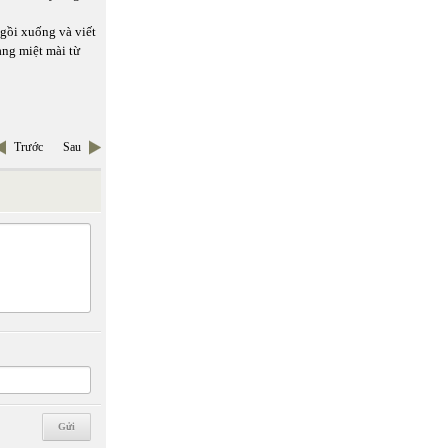
ngồi xuống và viết
ang miệt mài từ
Trước
Sau