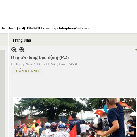
Điện thoại:
(714) 381-8780
E-mail:
tapchihopluu@aol.com
Trang Nhà
Đi giữa dòng bạo động (P.2)
15 Tháng Năm 2014
12:00 SA
(Xem: 53453)
TUẤN KHANH