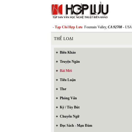
- Tạp Chí Hợp Lưu
Fountain Valley,
CA 92708
- USA
THỂ LOẠI
Biên Khảo
Truyện Ngắn
Bài Mới
Tiểu Luận
Thơ
Phỏng Vấn
Ký / Tùy Bút
Chuyển Ngữ
Đọc Sách - Mạn Đàm