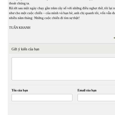
thoát chúng ta.
Rã rời sau một ngày chạy gần trăm cây số với những điều nghẹt thở, tôi lại 
như cho một cuộc chiến – của mình và bạn bè, anh chị quanh tôi, vốn vẫn đ
nhiều năm tháng: Những cuộc chiến đi tìm sự thật!
TUẤN KHANH
Gửi ý kiến của bạn
Tên của bạn
Email của bạn