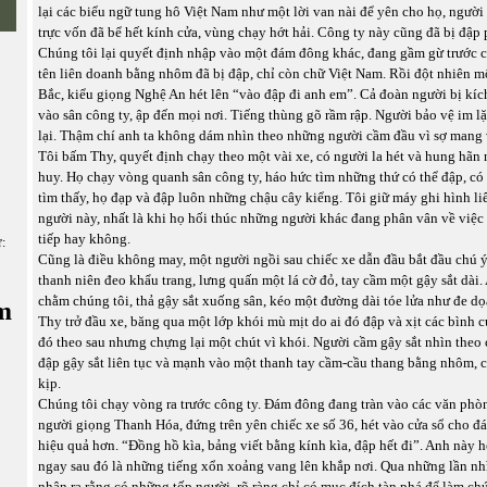
lại các biểu ngữ tung hô Việt Nam như một lời van nài để yên cho họ, người
trực vốn đã bể hết kính cửa, vùng chạy hớt hải. Công ty này cũng đã bị đập 
Chúng tôi lại quyết định nhập vào một đám đông khác, đang gầm gừ trước c
tên liên doanh bằng nhôm đã bị đập, chỉ còn chữ Việt Nam. Rồi đột nhiên 
Bắc, kiểu giọng Nghệ An hét lên “vào đập đi anh em”. Cả đoàn người bị kích
vào sân công ty, ập đến mọi nơi. Tiếng thùng gõ rầm rập. Người bảo vệ im lặ
lại. Thậm chí anh ta không dám nhìn theo những người cầm đầu vì sợ mang 
Tôi bấm Thy, quyết định chạy theo một vài xe, có người la hét và hung hãn 
huy. Họ chạy vòng quanh sân công ty, háo hức tìm những thứ có thể đập, có
tìm thấy, họ đạp và đập luôn những chậu cây kiểng. Tôi giữ máy ghi hình l
người này, nhất là khi họ hối thúc những người khác đang phân vân về việc
tiếp hay không.
ữ:
Cũng là điều không may, một người ngồi sau chiếc xe dẫn đầu bắt đầu chú ý
thanh niên đeo khẩu trang, lưng quấn một lá cờ đỏ, tay cầm một gậy sắt dài
chằm chúng tôi, thả gậy sắt xuống sân, kéo một đường dài tóe lửa như đe d
m
Thy trở đầu xe, băng qua một lớp khói mù mịt do ai đó đập và xịt các bình 
đó theo sau nhưng chựng lại một chút vì khói. Người cầm gậy sắt nhìn theo c
đập gậy sắt liên tục và mạnh vào một thanh tay cầm-cầu thang bằng nhôm, c
kịp.
Chúng tôi chạy vòng ra trước công ty. Đám đông đang tràn vào các văn phò
người giọng Thanh Hóa, đứng trên yên chiếc xe số 36, hét vào cửa sổ cho đ
hiệu quả hơn. “Đồng hồ kìa, bảng viết bằng kính kìa, đập hết đi”. Anh này h
ngay sau đó là những tiếng xổn xoảng vang lên khắp nơi. Qua những lần nhì
nhận ra rằng có những tốp người, rõ ràng chỉ có mục đích tàn phá để làm ch