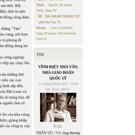
Minh
 mà thôi. Rất
Nguyễn Thị Khánh
Minh
,
Dang TN
 Hủy diệt là một
BÀI HÀNH THÁNG TƯ
đám đông cũng dám
– phổ thơ Cao Vị
Khanh
t thằng “Tàu”
CAO VỊ KHANH
,
Dang TN &amp; The Band from
màu vàng, nổi hơn
Suno AI
a và phóng đi.
đám đông đang hò
TIN
khu công nghiệp
tiếp tục chạy lên
VĨNH BIỆT NHÀ VĂN,
NHÀ GIÁO DOÃN
 của những đợt
QUỐC SỸ
 trên các con
31 Tháng Mười 2025
10:09
g lành sắp đến.
CH
(Xem: 8865)
y của Đài Loan và
u là trưng bày, để
àn người cầm cờ
ất ổn của khu công
hiện, giăng khắp
ột vài công ty của
TCHL
PHÂN ƯU / Vô cùng thương