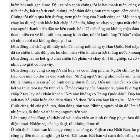
hiếm hoi mới gặp được. Đậu xe bên cạnh chúng tôi là hai thanh niên, cũng vừ
tích tắc ấy, bất ngờ từ cuối đường, một đám đông hơn trăm người cầm cờ đỏ, 
Chúng tôi nhìn qua bên đường, xem phản ứng của 2 anh công an. Một anh q
chạy ào đi, một anh khác bất chấp là đèn đỏ, băng xe chạy vụt qua mặt chún
của người thanh niên đậu xe bên cạnh, hỏi “Ơ, thế công an không chặn đám 
thanh niên có vẻ lớn tuổi hơn, mang kính râm, trả lời lạnh lùng “Chặn? chặn
cố nhịn cười mà không được, phì ra.
Đám đông mà chúng tôi thấy tràn đến cổng một công ty Hàn Quốc. Nơi này,
đã có chiến thuật đối phó, họ cho nhân viên khuân ra 5,6 thùng nước khoáng
Đám đông lại hò hét, giơ chai chiến lợi phẩm và chạy đi. Tội nghiệp, sự cổ 
nhịn cho giật cô hồn vậy.
Đám đông này cũng có người chỉ huy, và có những phụ tá. Người chỉ huy là
Bắc, đội nón bộ đội và đeo kính đen. Những người trong nhóm của anh ta 
khí là những dùi cui gỗ có hình dạng như điếu cày. Đến nơi nào cần xô cửa
hét và thúc mọi người tràn vào. Ở một công ty của Singapore, quản lý đứng 
chắp 2 tay lạy, nói khẩn khoản “Nơi này không có Trung Quốc đâu”. Đáp lại 
anh này hô khẩu hiệu cho đám đông hô theo “Mở cửa hay lật ngửa – Mở cửa
Cuối cùng thì cửa phải mở, đám đông tràn vào. Những người bí ẩn đó làm hế
nhiệm vụ, là thúc và nhắc mọi người tiến vào.
Lẫn trong đám đông, tôi thấy có vài nhân viên an ninh thường phục theo dõi
điện thoại. Nhiệm vụ của họ là gì, tôi không được rõ.
Ở một đoàn khác, sau khi chạy vòng qua công ty Fujitsu của Nhật Bản, họ p
công ty liên doanh, nghi ngờ là với Đài Loan. Bài bản và cách thức cũ lại xu