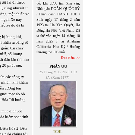
ôi lại đi theo.
tiếc khi được tin: Nhà văn,
, cũng như rất ít
Nhà giáo DOÃN QUỐC SỸ
ường, một chiếc xe
/ Pháp danh HẠNH TUỆ /
g ngại. Xe này
Sinh ngày 17 tháng 2 năm
iếc xe đó đã bị
1923 tại Hạ Yên Quyết, Hà
Đông,Hà Nội, Việt Nam. Đã
tạ thế vào ngày 14 tháng 10
g bị hung khí,
năm 2025 / tại Anaheim
i nhận ra bảng số
California, Hoa Kỳ / Hưởng
 giản: Cứ chạy
thượng thọ 103 tuổi
hứ 5, số lượng
Đọc thêm
ắt đầu lăn thì nhỏ
 20 phút sau,
PHÂN ƯU
25 Tháng Mười 2025
1:53
cửa các công ty
SA
(Xem: 8177)
y nhiên, khi khám
iễn cưỡng lên
 người mặc áo bộ
nh Hóa “đi hướng
t mục đích, có
 đã kiểm soát tình
 Biên Hòa 2. Bên
TCHL
ng ruỗi chúng tôi