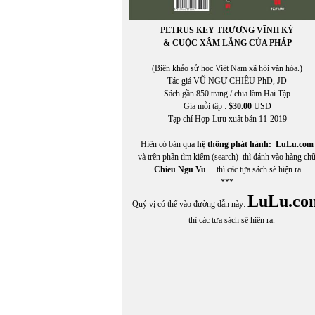
PETRUS KEY TRƯƠNG VĨNH KÝ
& CUỘC XÂM LĂNG CỦA PHÁP
(Biên khảo sử học Việt Nam xã hội văn hóa.)
Tác giả VŨ NGỰ CHIÊU PhD, JD
Sách gần 850 trang / chia làm Hai Tập
Gía mỗi tập :
$30.00
USD
Tạp chí Hợp-Lưu xuất bản 11-2019
Hiện có bán qua
hệ thống phát hành:
LuLu.com
và trên phần tìm kiếm (search) thì đánh vào hàng ch
Chieu Ngu Vu
thì các tựa sách sẽ hiện ra.
***
LuLu.co
Quý vị có thể vào đường dẫn này:
thì các tựa sách sẽ hiện ra.