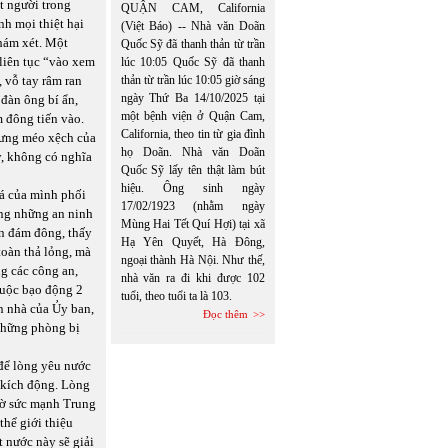
t người trong
QUẬN CAM, California
nh mọi thiệt hại
(Việt Báo) -- Nhà văn Doãn
hám xét. Một
Quốc Sỹ đã thanh thản từ trần
 liên tục “vào xem
lúc 10:05 Quốc Sỹ đã thanh
 vỗ tay râm ran
thản từ trần lúc 10:05 giờ sáng
ngày Thứ Ba 14/10/2025 tại
đàn ông bí ẩn,
một bệnh viện ở Quận Cam,
m đông tiến vào.
California, theo tin từ gia đình
hưng méo xệch của
họ Doãn. Nhà văn Doãn
y, không có nghĩa
Quốc Sỹ lấy tên thật làm bút
hiệu. Ông sinh ngày
tá của mình phối
17/02/1923 (nhằm ngày
áng những an ninh
Mùng Hai Tết Quí Hợi) tại xã
ìn đám đông, thấy
Hạ Yên Quyết, Hà Đông,
toàn thả lỏng, mà
ngoại thành Hà Nội. Như thế,
g các công an,
nhà văn ra đi khi được 102
cuộc bạo động 2
tuổi, theo tuổi ta là 103.
n nhà của Ủy ban,
Đọc thêm
 những phòng bị
 để lòng yêu nước
 kích động. Lòng
hờ sức mạnh Trung
hể giới thiệu
 nước này sẽ giải