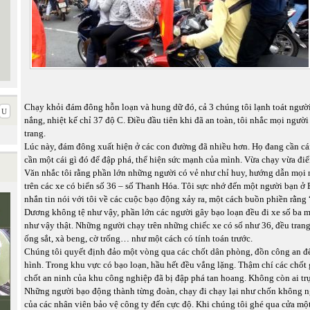
Chạy khỏi đám đông hỗn loạn và hung dữ đó, cả 3 chúng tôi lạnh toát người,
nắng, nhiệt kế chỉ 37 độ C. Điều đầu tiên khi đã an toàn, tôi nhắc mọi ngườ
trang.
Lúc này, đám đông xuất hiện ở các con đường đã nhiều hơn. Họ đang cần cái 
cần một cái gì đó để đập phá, thể hiện sức mạnh của mình. Vừa chạy vừa điểm
Văn nhắc tôi rằng phần lớn những người có vẻ như chỉ huy, hướng dẫn mọi 
trên các xe có biển số 36 – số Thanh Hóa. Tôi sực nhớ đến một người bạn ở
nhắn tin nói với tôi về các cuộc bạo động xảy ra, một cách buồn phiền rằng
Dương không tệ như vậy, phần lớn các người gây bạo loạn đều đi xe số ba 
như vậy thật. Những người chạy trên những chiếc xe có số như 36, đều tran
ống sắt, xà beng, cờ trống… như một cách có tính toán trước.
Chúng tôi quyết định đảo một vòng qua các chốt dân phòng, đồn công an để
hình. Trong khu vực có bạo loạn, hầu hết đều vắng lặng. Thậm chí các chốt
chốt an ninh của khu công nghiệp đã bị đập phá tan hoang. Không còn ai trự
Những người bạo động thành từng đoàn, chạy đi chạy lại như chốn không ng
của các nhân viên bảo vệ công ty đến cực độ. Khi chúng tôi ghé qua cửa mộ