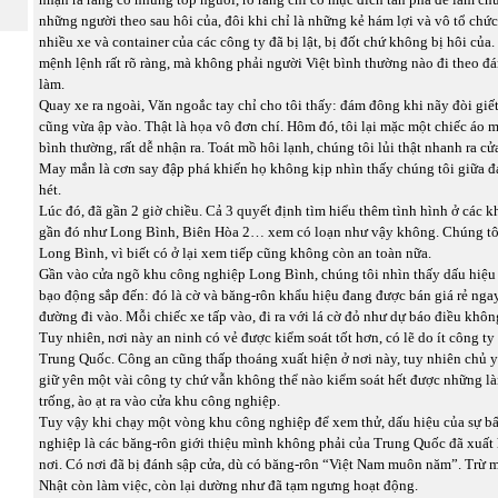
những người theo sau hôi của, đôi khi chỉ là những kẻ hám lợi và vô tổ chức
nhiều xe và container của các công ty đã bị lật, bị đốt chứ không bị hôi của.
mệnh lệnh rất rõ ràng, mà không phải người Việt bình thường nào đi theo 
làm.
Quay xe ra ngoài, Văn ngoắc tay chỉ cho tôi thấy: đám đông khi nãy đòi giế
cũng vừa ập vào. Thật là họa vô đơn chí. Hôm đó, tôi lại mặc một chiếc áo 
bình thường, rất dễ nhận ra. Toát mồ hôi lạnh, chúng tôi lủi thật nhanh ra cử
May mắn là cơn say đập phá khiến họ không kịp nhìn thấy chúng tôi giữa 
hét.
Lúc đó, đã gần 2 giờ chiều. Cả 3 quyết định tìm hiểu thêm tình hình ở các 
gần đó như Long Bình, Biên Hòa 2… xem có loạn như vậy không. Chúng tôi 
Long Bình, vì biết có ở lại xem tiếp cũng không còn an toàn nữa.
Gần vào cửa ngõ khu công nghiệp Long Bình, chúng tôi nhìn thấy dấu hiệu
bạo động sắp đến: đó là cờ và băng-rôn khẩu hiệu đang được bán giá rẻ ngay
đường đi vào. Mỗi chiếc xe tấp vào, đi ra với lá cờ đỏ như dự báo điều khôn
Tuy nhiên, nơi này an ninh có vẻ được kiểm soát tốt hơn, có lẽ do ít công t
Trung Quốc. Công an cũng thấp thoáng xuất hiện ở nơi này, tuy nhiên chủ yế
giữ yên một vài công ty chứ vẫn không thể nào kiểm soát hết được những l
trống, ào ạt ra vào cửa khu công nghiệp.
Tuy vậy khi chạy một vòng khu công nghiệp để xem thử, dấu hiệu của sự b
nghiệp là các băng-rôn giới thiệu mình không phải của Trung Quốc đã xuất 
nơi. Có nơi đã bị đánh sập cửa, dù có băng-rôn “Việt Nam muôn năm”. Trừ m
Nhật còn làm việc, còn lại dường như đã tạm ngưng hoạt động.