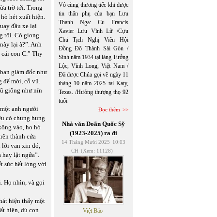
Vô cùng thương tiếc khi được
a trờ tới. Trong
tin thân phụ của bạn Lưu
hò hét xuất hiện.
Thanh Nga: Cụ Francis
uay đầu xe lại
Xavier Lưu Vĩnh Lữ /Cựu
g tôi. Có giọng
Chủ Tịch Nghị Viên Hội
này lại à?”. Anh
Đồng Đô Thành Sài Gòn /
 cái con C.” Thy
Sinh năm 1934 tại làng Tưởng
Lộc, Vĩnh Long, Việt Nam /
 ban giám đốc như
Đã được Chúa gọi về ngày 11
 để mời, cỗ vũ.
tháng 10 năm 2025 tại Katy,
vũ giống như nín
Texas. /Hưởng thượng thọ 92
tuổi
 một anh người
Đọc thêm
đều có chung hung
Nhà văn Doãn Quốc Sỹ
 xông vào, họ hò
(1923-2025) ra đi
trên thành cửa
14 Tháng Mười 2025
10:03
lời van xin đó,
CH
(Xem: 11128)
 hay lật ngửa”.
t sức hết lòng với
. Họ nhìn, và gọi
hát hiện thấy một
ất hiện, dù con
Việt Báo