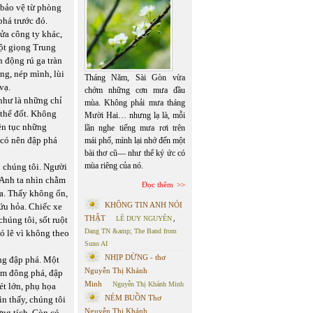
 bảo vệ từ phòng
phá trước đó.
ửa công ty khác,
một giọng Trung
 động rú ga tràn
ng, nép mình, lùi
Tháng Năm, Sài Gòn vừa
vạ.
chớm những cơn mưa đầu
như là những chỉ
mùa. Không phải mưa tháng
 thể đốt. Không
Mười Hai… nhưng lạ là, mỗi
iên tục những
lần nghe tiếng mưa rơi trên
 có nên đập phá
mái phố, mình lại nhớ đến một
bài thơ cũ— như thể ký ức có
mùa riêng của nó.
 chúng tôi. Người
. Anh ta nhìn chằm
Đọc thêm
ọa. Thấy không ổn,
KHÔNG TIN ANH NÓI
cứu hỏa. Chiếc xe
THẬT
húng tôi, sốt ruột
LÊ DUY NGUYÊN
,
Dang TN &amp; The Band from
ó lẽ vì không theo
Suno AI
NHỊP DỪNG - thơ
ng đập phá. Một
Nguyễn Thị Khánh
ám đông phá, đập
Minh
Nguyễn Thị Khánh Minh
ét lớn, phụ họa
NÉM BUỒN Thơ
n thấy, chúng tôi
Nguyễn Thị Khánh
ứng tích. Còn có