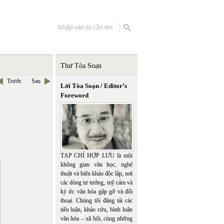
Thư Tòa Soạn
Trước
Sau
Lời Tòa Soạn / Editor’s
Foreword
TẠP CHÍ HỢP LƯU là một
không gian văn học, nghệ
thuật và biên khảo độc lập, nơi
các dòng tư tưởng, mỹ cảm và
ký ức văn hóa gặp gỡ và đối
thoại. Chúng tôi đăng tải các
tiểu luận, khảo cứu, bình luận
văn hóa – xã hội, cùng những