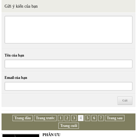
Gửi ý kiến của bạn
Tên của bạn
Email của bạn
Trang đầu
Trang trước
1
2
3
4
5
6
7
Trang sau
Trang cuối
PHÂN ƯU