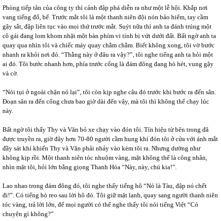
Phòng tiếp tân của công ty thì cảnh đập phá diễn ra như một lễ hội. Khắp nơi
vang tiếng đổ, bể. Trước mắt tôi là một thanh niên đội nón bảo hiểm, tay cầm
gậy sắt, đập liên tục vào mọi thứ trước mắt. Suýt nữa thì anh ta đánh trúng một
cô gái đang lom khom nhặt một bàn phím vi tính bị vứt dưới đất. Bất ngờ anh ta
quay qua nhìn tôi và chiếc máy quay chằm chằm. Biết không xong, tôi vờ bước
nhanh ra khỏi nơi đó. “Thằng này ở đâu ra vậy?”, tôi nghe tiếng anh ta hỏi một
ai đó. Tôi bước nhanh hơn, phía trước cổng là đám đông đang hò hét, vung gậy
và cờ.
“Nói tụi ở ngoài chận nó lại”, tôi còn kịp nghe câu đó trước khi bước ra đến sân.
Đoạn sân ra đến cổng chưa bao giờ dài đến vậy, mà tôi thì không thể chạy lúc
này.
Bất ngờ tôi thấy Thy và Văn bỏ xe chạy vào đón tôi. Tín hiệu từ bên trong đã
được truyền ra, giờ đây hơn 70-80 người cầm hung khí đón tôi ở cửa với ánh mắt
đầy sát khí khiến Thy và Văn phải nhảy vào kèm tôi ra. Nhưng dường như
không kịp rồi. Một thanh niên tóc nhuộm vàng, mặt không thể là công nhân,
nhìn mặt tôi, hỏi lớn bằng giọng Thanh Hóa “Này, này, chú kia!”.
Lao nhao trong đám đông đó, tôi nghe thấy tiếng hô “Nó là Tàu, đập nó chết
đi!”. Có tiếng hò reo sau lời hô đó. Tôi giữ mặt lạnh, quay sang người thanh niên
tóc vàng, trả lời lớn, để mọi người có thể nghe thấy tôi nói tiếng Việt “Có
chuyện gì không?”