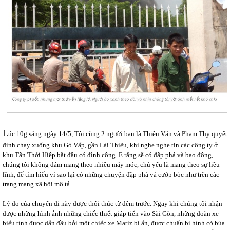
L
úc 10g sáng ngày 14/5, Tôi cùng 2 người bạn là Thiên Văn và Phạm Thy quyết
định chạy xuống khu Gò Vấp, gần Lái Thiêu, khi nghe nghe tin các công ty ở
khu Tân Thới Hiệp bắt đầu có đình công. E rằng sẽ có đập phá và bạo động,
chúng tôi không dám mang theo nhiều máy móc, chủ yếu là mang theo sự liều
lĩnh, để tìm hiểu vì sao lại có những chuyện đập phá và cướp bóc như trên các
trang mạng xã hội mô tả.
Lý do của chuyến đi này được thôi thúc từ đêm trước. Ngay khi chúng tôi nhận
được những hình ảnh những chiếc thiết giáp tiến vào Sài Gòn, những đoàn xe
biểu tình được dẫn đầu bởi một chiếc xe Matiz bí ẩn, được chuẩn bị hình cờ búa