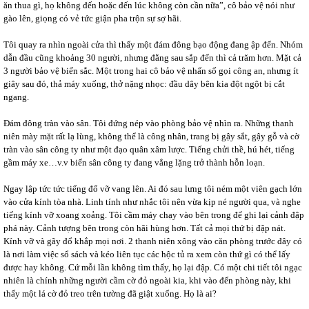
ăn thua gì, họ không đến hoặc đến lúc không còn cần nữa”, cô bảo vệ nói như
gào lên, giọng có vẻ tức giận pha trộn sự sợ hãi.
Tôi quay ra nhìn ngoài cửa thì thấy một đám đông bạo động đang ập đến. Nhóm
dẫn đầu cũng khoảng 30 người, nhưng đằng sau sắp đến thì cả trăm hơn. Mặt cả
3 người bảo vệ biến sắc. Một trong hai cô bảo vệ nhấn số gọi công an, nhưng ít
giây sau đó, thả máy xuống, thở nặng nhọc: đầu dây bên kia đột ngột bị cắt
ngang.
Đám đông tràn vào sân. Tôi đứng nép vào phòng bảo vệ nhìn ra. Những thanh
niên mày mặt rất lạ lùng, không thể là công nhân, trang bị gậy sắt, gậy gỗ và cờ
tràn vào sân công ty như một đạo quân xâm lược. Tiếng chửi thề, hú hét, tiếng
gầm máy xe…v.v biến sân công ty đang vắng lặng trở thành hỗn loạn.
Ngay lập tức tức tiếng đổ vỡ vang lên. Ai đó sau lưng tôi ném một viên gạch lớn
vào cửa kính tòa nhà. Linh tính như nhắc tôi nên vừa kịp né người qua, và nghe
tiếng kính vỡ xoang xoảng. Tôi cầm máy chạy vào bên trong để ghi lại cảnh đập
phá này. Cảnh tượng bên trong còn hãi hùng hơn. Tất cả mọi thứ bị đập nát.
Kính vỡ và gãy đổ khắp mọi nơi. 2 thanh niên xông vào căn phòng trước đây có
là nơi làm việc sổ sách và kéo liên tục các hộc tủ ra xem còn thứ gì có thể lấy
được hay không. Cứ mỗi lần không tìm thấy, họ lại đập. Có một chi tiết tôi ngạc
nhiên là chính những người cầm cờ đỏ ngoài kia, khi vào đến phòng này, khi
thấy một lá cờ đỏ treo trên tường đã giật xuống. Họ là ai?