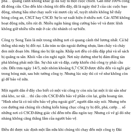
phá… quang cảnh không khác gì đã xảy ra một cuộc chiến. Gần như 100% công
đã đóng cửa. Cho đến khi chúng tôi đến đây, đã là ngày thứ 3 của các cuộc bạo
động, nhưng hầu như chạy suốt vài mươi cây số, tuyệt nhiên không hề thấy
bóng công an, CSGT hay CSCĐ. Sự lo sợ xuất hiện ở nhiều nơi. Các ATM không
hoạt động nữa, tiền rút đi. Nhiều ngân hàng tăng cường bảo vệ và được lệnh
không giữ nhiều tiền mặt ở các chi nhánh có sự biến.
Công ty Song Tain là một trong những nơi có quang cảnh thê lương nhất. Cả hệ
thống nhà máy bị đốt rụi. Lửa tràn ra tận ngoài đường nhựa, làm chảy và cháy
đen một đoạn lớn. Hàng rào bị lật ngửa. Khắp nơi đều có dấu đập phá và sổ sách
bị quăng ra sân. Khói vẫn còn nghi ngút. Nơi này dường như bị đám đông tàn
phá không phải một lần. Sự chà xát và đập, cướp khiến chủ công ty phải cầu
cứu. Đến trưa ngày 14/5, một nhóm khoảng 6,7 CSCĐ được điều đến và ngồi gác
trong bóng mát, sau bức tường công ty. Nhưng lúc này thì có vẻ như không còn
gì để bảo vệ nữa.
Một người dân ở đây cho biết có một vài công ty còn níu lại một ít tài sản như
nhà kho, xe tải… thì cầu cứu CSCĐ đến bảo vệ phần còn lại, giữa hoang tàn.
“Hình như là có trả tiền bảo vệ phụ ngoài giờ”, người dân này nói. Nhưng trên
con đường mà chúng tôi chứng kiến hàng chục công ty bị đốt, phá, cướp… số
những nơi có CSCĐ đứng giác chỉ đếm trên đầu ngón tay. Nhưng có vẻ gì đó nhẹ
nhàng không căng thẳng lắm của người bảo vệ.
Điều đó được xác định một lần nữa khi chúng tôi chạy đến một công ty Đài