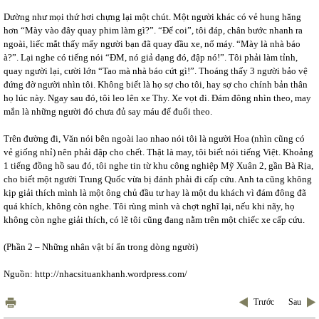
Dường như mọi thứ hơi chựng lại một chút. Một người khác có vẻ hung hăng
hơn “Mày vào đây quay phim làm gì?”. “Để coi”, tôi đáp, chân bước nhanh ra
ngoài, liếc mắt thấy mấy người bạn đã quay đầu xe, nổ máy. “Mày là nhà báo
à?”. Lại nghe có tiếng nói “ĐM, nó giả dạng đó, đập nó!”. Tôi phải làm tỉnh,
quay người lại, cười lớn “Tao mà nhà báo cứt gì!”. Thoáng thấy 3 người bảo vệ
đứng đờ người nhìn tôi. Không biết là họ sợ cho tôi, hay sợ cho chính bản thân
họ lúc này. Ngay sau đó, tôi leo lên xe Thy. Xe vọt đi. Đám đông nhìn theo, may
mắn là những người đó chưa đủ say máu để đuổi theo.
Trên đường đi, Văn nói bên ngoài lao nhao nói tôi là người Hoa (nhìn cũng có
vẻ giống nhỉ) nên phải đập cho chết. Thật là may, tôi biết nói tiếng Việt. Khoảng
1 tiếng đồng hồ sau đó, tôi nghe tin từ khu công nghiệp Mỹ Xuân 2, gần Bà Rịa,
cho biết một người Trung Quốc vừa bị đánh phải đi cấp cứu. Anh ta cũng không
kịp giải thích mình là một ông chủ đầu tư hay là một du khách vì đám đông đã
quá khích, không còn nghe. Tôi rùng mình và chợt nghĩ lại, nếu khi nãy, họ
không còn nghe giải thích, có lẽ tôi cũng đang nằm trên một chiếc xe cấp cứu.
(Phần 2 – Những nhân vật bí ẩn trong dòng người)
Nguồn: http://nhacsituankhanh.wordpress.com/
Trước
Sau