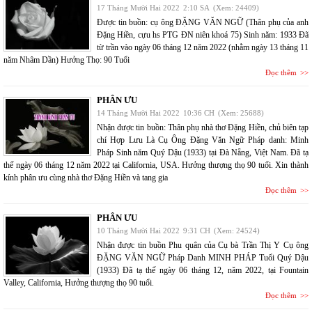
17 Tháng Mười Hai 2022
2:10 SA
(Xem: 24409)
Được tin buồn: cụ ông ĐẶNG VĂN NGỮ (Thân phụ của anh
Đặng Hiền, cựu hs PTG ĐN niên khoá 75) Sinh năm: 1933 Đã
từ trần vào ngày 06 tháng 12 năm 2022 (nhằm ngày 13 tháng 11
năm Nhâm Dần) Hưởng Thọ: 90 Tuổi
Đọc thêm
PHÂN ƯU
14 Tháng Mười Hai 2022
10:36 CH
(Xem: 25688)
Nhận được tin buồn: Thân phụ nhà thơ Đặng Hiền, chủ biên tạp
chí Hợp Lưu Là Cụ Ông Đặng Văn Ngữ Pháp danh: Minh
Pháp Sinh năm Quý Dậu (1933) tại Đà Nẵng, Việt Nam. Đã tạ
thế ngày 06 tháng 12 năm 2022 tại California, USA. Hưởng thượng thọ 90 tuổi. Xin thành
kính phân ưu cùng nhà thơ Đặng Hiền và tang gia
Đọc thêm
PHÂN ƯU
10 Tháng Mười Hai 2022
9:31 CH
(Xem: 24524)
Nhận được tin buồn Phu quân của Cụ bà Trần Thị Y Cụ ông
ĐẶNG VĂN NGỮ Pháp Danh MINH PHÁP Tuổi Quý Dậu
(1933) Đã tạ thế ngày 06 tháng 12, năm 2022, tại Fountain
Valley, California, Hưởng thượng thọ 90 tuổi.
Đọc thêm