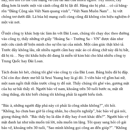
đắng hơn là trước một vài cánh cổng đã bị lật đổ. Hàng rào bị phá… có cả băng-
rôn “Đảng Cộng sản Việt Nam quang vinh”, “Việt Nam Muôn Nam”… bị vứt
chỏng trơ dưới đất. Lá bùa hộ mạng cuối cùng cũng đã không còn hiệu nghiệm ở
một vài nơi.
Ở một công ty khác hợp tác làm ăn với Đài Loan, chúng tôi chạy dọc theo đường
vào công ty, thấy những tờ giấy “Hoàng Sa – Trường Sa – VN” được dán như
một cứu cánh để biện minh cho sự tồn tại của mình. Một cảm giác thật khó tả.
Trước đây không lâu, rất nhiều người cầm hay mặc áo có dòng chữ này đã bị bắt,
đã bị tù… Nay thì khẩu hiệu đó đang là miễn tử kim bài cho khá nhiều công ty
Trung Quốc hay Đài Loan.
Tách đoàn hò hét, chúng tôi ghé vào công ty của Đài Loan. Bảng hiệu đã bị đập.
Chỉ còn đọc được mơ hồ là Seui Yuang hay là gì đó. 3 viên bảo vệ gồm hai nữ,
một nam ngồi thất thần trước công ty đổ nát. Thấy chúng tôi ghé vào, gương mặt
của họ sợ hãi thấy rõ. Người bảo vệ nam, khoảng trên 50 tuổi bước ra, mặt rất
căng thẳng, dù khi biết chúng tôi không phải là người biểu tình.
“Bác à, những người đập phá này có phải là công nhân không?”, tôi hỏi.
“Không, họ chưa bao giờ là công nhân, họ chuyên nghiệp”, bác bảo vệ già nói,
giọng thảng thốt. “Bác thấy họ là dân ở đây hay ở nơi khác đến?”. Người bảo vệ
mặt đanh lại như nửa muốn trả lời, nửa muốn im lặng. Tôi quay sang hỏi cô gái
bảo vệ, khoảng trên 30 tuổi, “Sao mình không gọi công an đến giúp?”. “Không