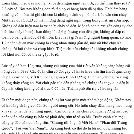
Loan khác, theo dấu một làn khói đen ngùn ngụt lên trời, có thể nhìn thấy rõ từ
2,3 cây số. Nơi này không còn rõ tên họ vì bảng hiệu đã bị đập. Chữ làm bằng
ximăng và nhôm thì giờ chỉ còn là những mảnh vụn rải rác. Lửa vẫn còn cháy.
Một tiểu đội CSCĐ có mặt nhưng đang ngồi nghỉ trong bóng mát, ăn cơm hộp.
Không có dấu hiệu nào là xe chữa cháy sẽ đến. Một cô bán nước gần công ty cho
biết lửa cháy từ cuộc bạo động lúc 5,6 giờ sáng cho đến giờ, không ai dập cả,
toàn bộ ban giám đốc đã đi trốn. Điều lạ là giữa những người bàng quan, có một
1,2 nhân vật ăn mặc không là công nhân đứng gần đó, mặt rất khó chịu khi
chúng tôi hỏi thăm và chụp hình. Thậm chí nếu chúng tôi không nhanh chóng
rời khỏi nơi đó, có thể sẽ gặp rắc rối.
Lúc này đã hơn 12g trưa, nhưng cái nóng của thời tiết vẫn không căng bằng cái
nóng của thời sự. Các đoàn cầm cờ đỏ, gậy và khẩu hiệu vẫn ầm ầm đi qua, chạy
về phía các công ty ở Khu công nghiệp Bình Dương. Dĩ nhiên, chúng tôi cũng
không thấy công an. Vài chốt gác của dân phòng mà chúng tôi chạy qua đều bị
đập nát, cũng không có ai trực ở đó nữa. Thành phố rộn rịp và hoang tàn.
Đi thêm một đoạn nữa, chúng tôi bị lọt vào giữa một nhóm bạo động. Nhóm này
có khoảng chừng 20, đến 30 người nòng cốt. Họ luôn chạy đầu, mang theo hung
khí và hò hét để tập trung người. Các công ty mà chúng đi qua, gương mặt các
nhân viên của công ty bảo vệ phái đến, rúm ró vì sợ hãi. Trước cánh cửa mọi
công ty đều có treo băng-rôn: “Chúng tôi ủng hộ Việt Nam”, “Phản đối Trung
Quốc”, “Tôi yêu Việt Nam”… Ai cũng biết, có thể đó là lời nói dối, nhưng lúc
này, nói dối có thể cứu mạng và cứu tái sản của nhiều người. Tuy nhiên, cay