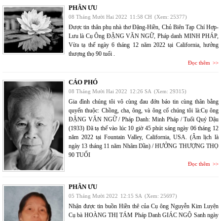
PHÂN ƯU
08 Tháng Mười Hai 2022
11:58 CH
(Xem: 25377)
Được tin thân phụ nhà thơ Đặng-Hiền, Chủ Biên Tạp Chí Hợp-
Lưu là Cụ Ông ĐẶNG VĂN NGỮ, Pháp danh MINH PHÁP,
Vừa tạ thế ngày 6 tháng 12 năm 2022 tại California, hưởng
thượng thọ 90 tuổi .
Đọc thêm
CÁO PHÓ
08 Tháng Mười Hai 2022
12:26 SA
(Xem: 29315)
Gia đình chúng tôi vô cùng đau đớn báo tin cùng thân bằng
quyến thuộc: Chồng, cha, ông, và ông cố chúng tôi là:Cụ ông
ĐẶNG VĂN NGỮ / Pháp Danh: Minh Pháp / Tuổi Quý Dậu
(1933) Đã tạ thế vào lúc 10 giờ 45 phút sáng ngày 06 tháng 12
năm 2022 tại Fountain Valley, California, USA. (Âm lịch là
ngày 13 tháng 11 năm Nhâm Dần) / HƯỞNG THƯỢNG THỌ
90 TUỔI
Đọc thêm
PHÂN ƯU
05 Tháng Mười 2022
12:15 SA
(Xem: 25697)
Nhận được tin buồn Hiền thê của Cụ ông Nguyễn Kim Luyện
Cụ bà HOÀNG THỊ TÁM Pháp Danh GIÁC NGỘ Sanh ngày