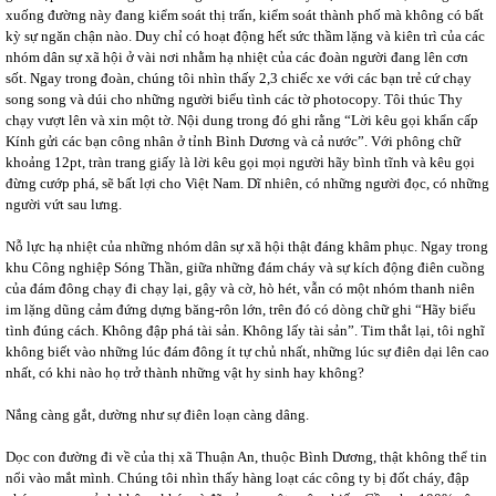
xuống đường này đang kiểm soát thị trấn, kiểm soát thành phố mà không có bất
kỳ sự ngăn chận nào. Duy chỉ có hoạt động hết sức thầm lặng và kiên trì của các
nhóm dân sự xã hội ở vài nơi nhằm hạ nhiệt của các đoàn người đang lên cơn
sốt. Ngay trong đoàn, chúng tôi nhìn thấy 2,3 chiếc xe với các bạn trẻ cứ chạy
song song và dúi cho những người biểu tình các tờ photocopy. Tôi thúc Thy
chạy vượt lên và xin một tờ. Nội dung trong đó ghi rằng “Lời kêu gọi khẩn cấp
Kính gửi các bạn công nhân ở tỉnh Bình Dương và cả nước”. Với phông chữ
khoảng 12pt, tràn trang giấy là lời kêu gọi mọi người hãy bình tĩnh và kêu gọi
đừng cướp phá, sẽ bất lợi cho Việt Nam. Dĩ nhiên, có những người đọc, có những
người vứt sau lưng.
Nỗ lực hạ nhiệt của những nhóm dân sự xã hội thật đáng khâm phục. Ngay trong
khu Công nghiệp Sóng Thần, giữa những đám cháy và sự kích động điên cuồng
của đám đông chạy đi chạy lại, gậy và cờ, hò hét, vẫn có một nhóm thanh niên
im lặng dũng cảm đứng dựng băng-rôn lớn, trên đó có dòng chữ ghi “Hãy biểu
tình đúng cách. Không đập phá tài sản. Không lấy tài sản”. Tim thắt lại, tôi nghĩ
không biết vào những lúc đám đông ít tự chủ nhất, những lúc sự điên dại lên cao
nhất, có khi nào họ trở thành những vật hy sinh hay không?
Nắng càng gắt, dường như sự điên loạn càng dâng.
Dọc con đường đi về của thị xã Thuận An, thuộc Bình Dương, thật không thể tin
nổi vào mắt mình. Chúng tôi nhìn thấy hàng loạt các công ty bị đốt cháy, đập