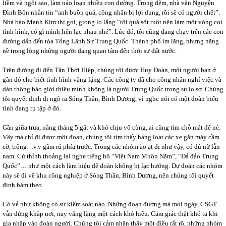
liềm và ngôi sao, làm náo loạn nhiều con đường. Trong đêm, nhà văn Nguyễn
Đình Bổn nhắn tin “anh buồn quá, công nhân bị lợi dụng, rồi sẽ có người chết”.
Nhà báo Mạnh Kim thì gọi, giọng lo lắng “tôi quá sốt ruột nên làm một vòng coi
tình hình, có gì mình liên lạc nhau nhé”. Lúc đó, tôi cũng đang chạy trên các con
đường dẫn đến tòa Tổng Lãnh Sự Trung Quốc. Thành phố im lặng, nhưng nặng
nề trong lòng những người đang quan tâm đến thời sự đất nước.
Trên đường đi đến Tân Thới Hiệp, chúng tôi được Huy Đoàn, một người bạn ở
gần đó cho biết tình hình vắng lặng. Các công ty đã cho công nhân nghỉ việc và
dán thông báo giới thiệu mình không là người Trung Quốc trong sự lo sợ. Chúng
tôi quyết định đi ngõ ra Sóng Thần, Bình Dương, vì nghe nói có một đoàn biểu
tình đang tụ tập ở đó.
Gần giữa trưa, nắng tháng 5 gắt và khó chịu vô cùng, ai cũng tìm chỗ mát để né.
Vậy mà chỉ đi được một đoạn, chúng tôi tìm thấy hàng loạt các xe gắn máy cầm
cờ, trống…v.v gầm rú phía trước. Trong các nhóm ào ạt đi như vậy, có đủ nữ lẫn
nam. Cứ thỉnh thoảng lại nghe tiếng hô “Việt Nam Muôn Năm”, “Đả đảo Trung
Quốc”… như một cách làm hiệu để đoàn không bị lạc hướng. Dự đoán các nhóm
này sẽ đi về khu công nghiệp ở Sóng Thần, Bình Dương, nên chúng tôi quyết
định bám theo.
Có vẻ như không có sự kiểm soát nào. Những đoạn đường mà mọi ngày, CSGT
vẫn đứng khắp nơi, nay vắng lặng một cách khó hiểu. Cảm giác thật khó tả khi
gia nhập vào đoàn người. Chúng tôi cảm nhận thấy một điều rất rõ, những nhóm