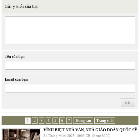
Gửi ý kiến của bạn
Tên của bạn
Email của bạn
1
2
3
4
5
6
7
Trang sau
Trang cuối
VĨNH BIỆT NHÀ VĂN, NHÀ GIÁO DOÃN QUỐC SỸ
31 Tháng Mười 2025
10:09 CH
(Xem: 8900)