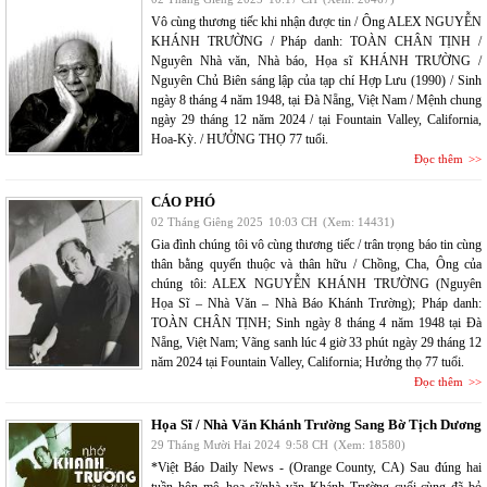
Vô cùng thương tiếc khi nhận được tin / Ông ALEX NGUYỄN
KHÁNH TRƯỜNG / Pháp danh: TOÀN CHÂN TỊNH /
Nguyên Nhà văn, Nhà báo, Họa sĩ KHÁNH TRƯỜNG /
Nguyên Chủ Biên sáng lập của tạp chí Hợp Lưu (1990) / Sinh
ngày 8 tháng 4 năm 1948, tại Đà Nẵng, Việt Nam / Mệnh chung
ngày 29 tháng 12 năm 2024 / tại Fountain Valley, California,
Hoa-Kỳ. / HƯỞNG THỌ 77 tuổi.
Đọc thêm
CÁO PHÓ
02 Tháng Giêng 2025
10:03 CH
(Xem: 14431)
Gia đình chúng tôi vô cùng thương tiếc / trân trọng báo tin cùng
thân bằng quyến thuộc và thân hữu / Chồng, Cha, Ông của
chúng tôi: ALEX NGUYỄN KHÁNH TRƯỜNG (Nguyên
Họa Sĩ – Nhà Văn – Nhà Báo Khánh Trường); Pháp danh:
TOÀN CHÂN TỊNH; Sinh ngày 8 tháng 4 năm 1948 tại Đà
Nẵng, Việt Nam; Vãng sanh lúc 4 giờ 33 phút ngày 29 tháng 12
năm 2024 tại Fountain Valley, California; Hưởng thọ 77 tuổi.
Đọc thêm
Họa Sĩ / Nhà Văn Khánh Trường Sang Bờ Tịch Dương
29 Tháng Mười Hai 2024
9:58 CH
(Xem: 18580)
*Việt Báo Daily News - (Orange County, CA) Sau đúng hai