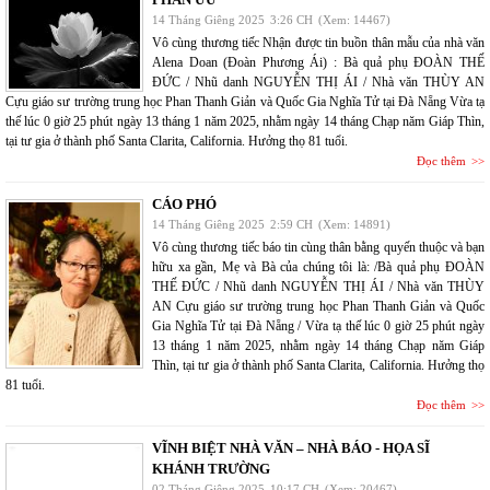
14 Tháng Giêng 2025
3:26 CH
(Xem: 14467)
Vô cùng thương tiếc Nhận được tin buồn thân mẫu của nhà văn
Alena Doan (Đoàn Phương Ái) : Bà quả phụ ĐOÀN THẾ
ĐỨC / Nhũ danh NGUYỄN THỊ ÁI / Nhà văn THÙY AN
Cựu giáo sư trường trung học Phan Thanh Giản và Quốc Gia Nghĩa Tử tại Đà Nẵng Vừa tạ
thế lúc 0 giờ 25 phút ngày 13 tháng 1 năm 2025, nhằm ngày 14 tháng Chạp năm Giáp Thìn,
tại tư gia ở thành phố Santa Clarita, California. Hưởng thọ 81 tuổi.
Đọc thêm
CÁO PHÓ
14 Tháng Giêng 2025
2:59 CH
(Xem: 14891)
Vô cùng thương tiếc báo tin cùng thân bằng quyến thuộc và bạn
hữu xa gần, Mẹ và Bà của chúng tôi là: /Bà quả phụ ĐOÀN
THẾ ĐỨC / Nhũ danh NGUYỄN THỊ ÁI / Nhà văn THÙY
AN Cựu giáo sư trường trung học Phan Thanh Giản và Quốc
Gia Nghĩa Tử tại Đà Nẵng / Vừa tạ thế lúc 0 giờ 25 phút ngày
13 tháng 1 năm 2025, nhằm ngày 14 tháng Chạp năm Giáp
Thìn, tại tư gia ở thành phố Santa Clarita, California. Hưởng thọ
81 tuổi.
Đọc thêm
VĨNH BIỆT NHÀ VĂN – NHÀ BÁO - HỌA SĨ
KHÁNH TRƯỜNG
02 Tháng Giêng 2025
10:17 CH
(Xem: 20467)