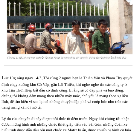
L
úc 10g sáng ngày 14/5, Tôi cùng 2 người bạn là Thiên Văn và Phạm Thy quyết
định chạy xuống khu Gò Vấp, gần Lái Thiêu, khi nghe nghe tin các công ty ở
khu Tân Thới Hiệp bắt đầu có đình công. E rằng sẽ có đập phá và bạo động,
chúng tôi không dám mang theo nhiều máy móc, chủ yếu là mang theo sự liều
lĩnh, để tìm hiểu vì sao lại có những chuyện đập phá và cướp bóc như trên các
trang mạng xã hội mô tả.
Lý do của chuyến đi này được thôi thúc từ đêm trước. Ngay khi chúng tôi nhận
được những hình ảnh những chiếc thiết giáp tiến vào Sài Gòn, những đoàn xe
biểu tình được dẫn đầu bởi một chiếc xe Matiz bí ẩn, được chuẩn bị hình cờ búa