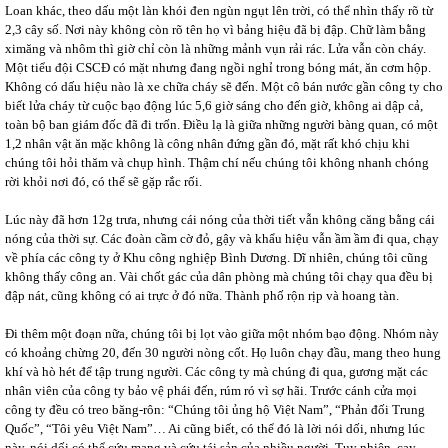
Loan khác, theo dấu một làn khói đen ngùn ngụt lên trời, có thể nhìn thấy rõ từ
2,3 cây số. Nơi này không còn rõ tên họ vì bảng hiệu đã bị đập. Chữ làm bằng
ximăng và nhôm thì giờ chỉ còn là những mảnh vụn rải rác. Lửa vẫn còn cháy.
Một tiểu đội CSCĐ có mặt nhưng đang ngồi nghỉ trong bóng mát, ăn cơm hộp.
Không có dấu hiệu nào là xe chữa cháy sẽ đến. Một cô bán nước gần công ty cho
biết lửa cháy từ cuộc bạo động lúc 5,6 giờ sáng cho đến giờ, không ai dập cả,
toàn bộ ban giám đốc đã đi trốn. Điều lạ là giữa những người bàng quan, có một
1,2 nhân vật ăn mặc không là công nhân đứng gần đó, mặt rất khó chịu khi
chúng tôi hỏi thăm và chụp hình. Thậm chí nếu chúng tôi không nhanh chóng
rời khỏi nơi đó, có thể sẽ gặp rắc rối.
Lúc này đã hơn 12g trưa, nhưng cái nóng của thời tiết vẫn không căng bằng cái
nóng của thời sự. Các đoàn cầm cờ đỏ, gậy và khẩu hiệu vẫn ầm ầm đi qua, chạy
về phía các công ty ở Khu công nghiệp Bình Dương. Dĩ nhiên, chúng tôi cũng
không thấy công an. Vài chốt gác của dân phòng mà chúng tôi chạy qua đều bị
đập nát, cũng không có ai trực ở đó nữa. Thành phố rộn rịp và hoang tàn.
Đi thêm một đoạn nữa, chúng tôi bị lọt vào giữa một nhóm bạo động. Nhóm này
có khoảng chừng 20, đến 30 người nòng cốt. Họ luôn chạy đầu, mang theo hung
khí và hò hét để tập trung người. Các công ty mà chúng đi qua, gương mặt các
nhân viên của công ty bảo vệ phái đến, rúm ró vì sợ hãi. Trước cánh cửa mọi
công ty đều có treo băng-rôn: “Chúng tôi ủng hộ Việt Nam”, “Phản đối Trung
Quốc”, “Tôi yêu Việt Nam”… Ai cũng biết, có thể đó là lời nói dối, nhưng lúc
này, nói dối có thể cứu mạng và cứu tái sản của nhiều người. Tuy nhiên, cay