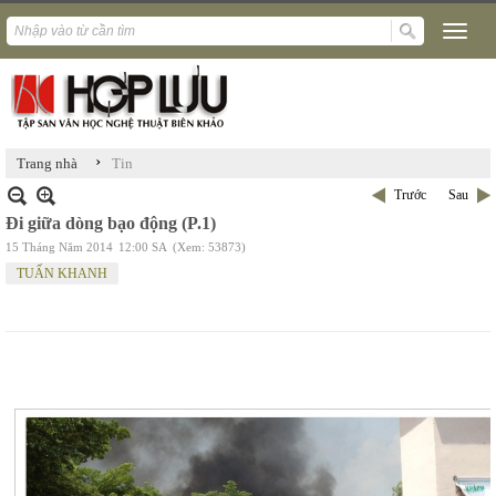
›
Trang nhà
Tin
Trước
Sau
Đi giữa dòng bạo động (P.1)
15 Tháng Năm 2014
12:00 SA
(Xem: 53873)
TUẤN KHANH