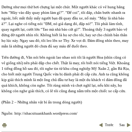
Dường như mọi thứ hơi chựng lại một chút. Một người khác có vẻ hung hăng
hơn “Mày vào đây quay phim làm gì?”. “Để coi”, tôi đáp, chân bước nhanh ra
ngoài, liếc mắt thấy mấy người bạn đã quay đầu xe, nổ máy. “Mày là nhà báo
à?”. Lại nghe có tiếng nói “ĐM, nó giả dạng đó, đập nó!”. Tôi phải làm tỉnh,
quay người lại, cười lớn “Tao mà nhà báo cứt gì!”. Thoáng thấy 3 người bảo vệ
đứng đờ người nhìn tôi. Không biết là họ sợ cho tôi, hay sợ cho chính bản thân
họ lúc này. Ngay sau đó, tôi leo lên xe Thy. Xe vọt đi. Đám đông nhìn theo, may
mắn là những người đó chưa đủ say máu để đuổi theo.
Trên đường đi, Văn nói bên ngoài lao nhao nói tôi là người Hoa (nhìn cũng có
vẻ giống nhỉ) nên phải đập cho chết. Thật là may, tôi biết nói tiếng Việt. Khoảng
1 tiếng đồng hồ sau đó, tôi nghe tin từ khu công nghiệp Mỹ Xuân 2, gần Bà Rịa,
cho biết một người Trung Quốc vừa bị đánh phải đi cấp cứu. Anh ta cũng không
kịp giải thích mình là một ông chủ đầu tư hay là một du khách vì đám đông đã
quá khích, không còn nghe. Tôi rùng mình và chợt nghĩ lại, nếu khi nãy, họ
không còn nghe giải thích, có lẽ tôi cũng đang nằm trên một chiếc xe cấp cứu.
(Phần 2 – Những nhân vật bí ẩn trong dòng người)
Nguồn: http://nhacsituankhanh.wordpress.com/
Trước
Sau