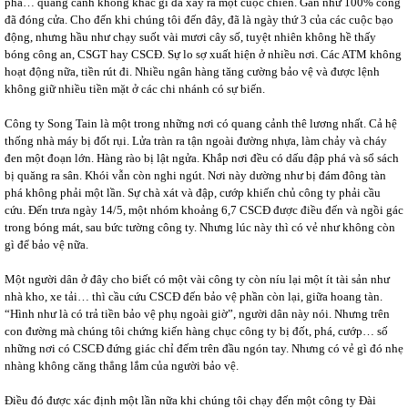
phá… quang cảnh không khác gì đã xảy ra một cuộc chiến. Gần như 100% công
đã đóng cửa. Cho đến khi chúng tôi đến đây, đã là ngày thứ 3 của các cuộc bạo
động, nhưng hầu như chạy suốt vài mươi cây số, tuyệt nhiên không hề thấy
bóng công an, CSGT hay CSCĐ. Sự lo sợ xuất hiện ở nhiều nơi. Các ATM không
hoạt động nữa, tiền rút đi. Nhiều ngân hàng tăng cường bảo vệ và được lệnh
không giữ nhiều tiền mặt ở các chi nhánh có sự biến.
Công ty Song Tain là một trong những nơi có quang cảnh thê lương nhất. Cả hệ
thống nhà máy bị đốt rụi. Lửa tràn ra tận ngoài đường nhựa, làm chảy và cháy
đen một đoạn lớn. Hàng rào bị lật ngửa. Khắp nơi đều có dấu đập phá và sổ sách
bị quăng ra sân. Khói vẫn còn nghi ngút. Nơi này dường như bị đám đông tàn
phá không phải một lần. Sự chà xát và đập, cướp khiến chủ công ty phải cầu
cứu. Đến trưa ngày 14/5, một nhóm khoảng 6,7 CSCĐ được điều đến và ngồi gác
trong bóng mát, sau bức tường công ty. Nhưng lúc này thì có vẻ như không còn
gì để bảo vệ nữa.
Một người dân ở đây cho biết có một vài công ty còn níu lại một ít tài sản như
nhà kho, xe tải… thì cầu cứu CSCĐ đến bảo vệ phần còn lại, giữa hoang tàn.
“Hình như là có trả tiền bảo vệ phụ ngoài giờ”, người dân này nói. Nhưng trên
con đường mà chúng tôi chứng kiến hàng chục công ty bị đốt, phá, cướp… số
những nơi có CSCĐ đứng giác chỉ đếm trên đầu ngón tay. Nhưng có vẻ gì đó nhẹ
nhàng không căng thẳng lắm của người bảo vệ.
Điều đó được xác định một lần nữa khi chúng tôi chạy đến một công ty Đài