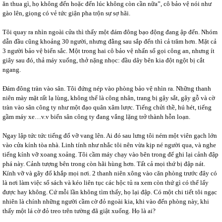
ăn thua gì, họ không đến hoặc đến lúc không còn cần nữa”, cô bảo vệ nói như
gào lên, giọng có vẻ tức giận pha trộn sự sợ hãi.
Tôi quay ra nhìn ngoài cửa thì thấy một đám đông bạo động đang ập đến. Nhóm
dẫn đầu cũng khoảng 30 người, nhưng đằng sau sắp đến thì cả trăm hơn. Mặt cả
3 người bảo vệ biến sắc. Một trong hai cô bảo vệ nhấn số gọi công an, nhưng ít
giây sau đó, thả máy xuống, thở nặng nhọc: đầu dây bên kia đột ngột bị cắt
ngang.
Đám đông tràn vào sân. Tôi đứng nép vào phòng bảo vệ nhìn ra. Những thanh
niên mày mặt rất lạ lùng, không thể là công nhân, trang bị gậy sắt, gậy gỗ và cờ
tràn vào sân công ty như một đạo quân xâm lược. Tiếng chửi thề, hú hét, tiếng
gầm máy xe…v.v biến sân công ty đang vắng lặng trở thành hỗn loạn.
Ngay lập tức tức tiếng đổ vỡ vang lên. Ai đó sau lưng tôi ném một viên gạch lớn
vào cửa kính tòa nhà. Linh tính như nhắc tôi nên vừa kịp né người qua, và nghe
tiếng kính vỡ xoang xoảng. Tôi cầm máy chạy vào bên trong để ghi lại cảnh đập
phá này. Cảnh tượng bên trong còn hãi hùng hơn. Tất cả mọi thứ bị đập nát.
Kính vỡ và gãy đổ khắp mọi nơi. 2 thanh niên xông vào căn phòng trước đây có
là nơi làm việc sổ sách và kéo liên tục các hộc tủ ra xem còn thứ gì có thể lấy
được hay không. Cứ mỗi lần không tìm thấy, họ lại đập. Có một chi tiết tôi ngạc
nhiên là chính những người cầm cờ đỏ ngoài kia, khi vào đến phòng này, khi
thấy một lá cờ đỏ treo trên tường đã giật xuống. Họ là ai?