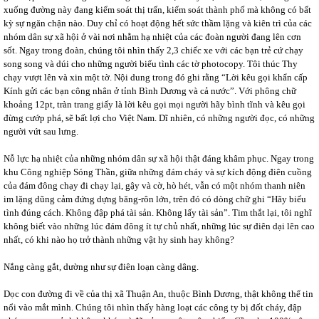
xuống đường này đang kiểm soát thị trấn, kiểm soát thành phố mà không có bất
kỳ sự ngăn chận nào. Duy chỉ có hoạt động hết sức thầm lặng và kiên trì của các
nhóm dân sự xã hội ở vài nơi nhằm hạ nhiệt của các đoàn người đang lên cơn
sốt. Ngay trong đoàn, chúng tôi nhìn thấy 2,3 chiếc xe với các bạn trẻ cứ chạy
song song và dúi cho những người biểu tình các tờ photocopy. Tôi thúc Thy
chạy vượt lên và xin một tờ. Nội dung trong đó ghi rằng “Lời kêu gọi khẩn cấp
Kính gửi các bạn công nhân ở tỉnh Bình Dương và cả nước”. Với phông chữ
khoảng 12pt, tràn trang giấy là lời kêu gọi mọi người hãy bình tĩnh và kêu gọi
đừng cướp phá, sẽ bất lợi cho Việt Nam. Dĩ nhiên, có những người đọc, có những
người vứt sau lưng.
Nỗ lực hạ nhiệt của những nhóm dân sự xã hội thật đáng khâm phục. Ngay trong
khu Công nghiệp Sóng Thần, giữa những đám cháy và sự kích động điên cuồng
của đám đông chạy đi chạy lại, gậy và cờ, hò hét, vẫn có một nhóm thanh niên
im lặng dũng cảm đứng dựng băng-rôn lớn, trên đó có dòng chữ ghi “Hãy biểu
tình đúng cách. Không đập phá tài sản. Không lấy tài sản”. Tim thắt lại, tôi nghĩ
không biết vào những lúc đám đông ít tự chủ nhất, những lúc sự điên dại lên cao
nhất, có khi nào họ trở thành những vật hy sinh hay không?
Nắng càng gắt, dường như sự điên loạn càng dâng.
Dọc con đường đi về của thị xã Thuận An, thuộc Bình Dương, thật không thể tin
nổi vào mắt mình. Chúng tôi nhìn thấy hàng loạt các công ty bị đốt cháy, đập