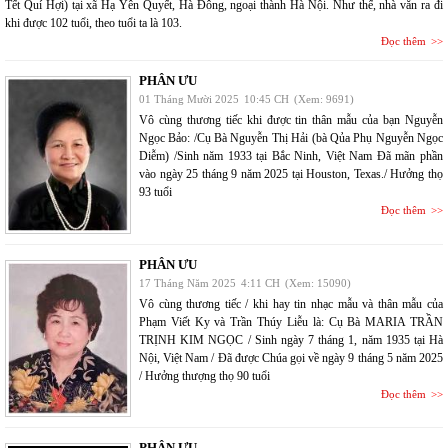
Tết Quí Hợi) tại xã Hạ Yên Quyết, Hà Đông, ngoại thành Hà Nội. Như thế, nhà văn ra đi
khi được 102 tuổi, theo tuổi ta là 103.
Đọc thêm
PHÂN ƯU
01 Tháng Mười 2025
10:45 CH
(Xem: 9691)
Vô cùng thương tiếc khi được tin thân mẫu của bạn Nguyễn
Ngọc Bảo: /Cụ Bà Nguyễn Thị Hải (bà Qủa Phụ Nguyễn Ngọc
Diễm) /Sinh năm 1933 tại Bắc Ninh, Việt Nam Đã mãn phần
vào ngày 25 tháng 9 năm 2025 tại Houston, Texas./ Hưởng thọ
93 tuổi
Đọc thêm
PHÂN ƯU
17 Tháng Năm 2025
4:11 CH
(Xem: 15090)
Vô cùng thương tiếc / khi hay tin nhạc mẫu và thân mẫu của
Phạm Viết Ky và Trần Thúy Liễu là: Cụ Bà MARIA TRẦN
TRỊNH KIM NGỌC / Sinh ngày 7 tháng 1, năm 1935 tại Hà
Nội, Việt Nam / Đã được Chúa gọi về ngày 9 tháng 5 năm 2025
/ Hưởng thượng thọ 90 tuổi
Đọc thêm
PHÂN ƯU