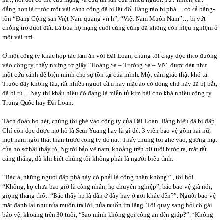
đắng hơn là trước một vài cánh cổng đã bị lật đổ. Hàng rào bị phá… có cả băng-
rôn “Đảng Cộng sản Việt Nam quang vinh”, “Việt Nam Muôn Nam”… bị vứt
chỏng trơ dưới đất. Lá bùa hộ mạng cuối cùng cũng đã không còn hiệu nghiệm ở
một vài nơi.
Ở một công ty khác hợp tác làm ăn với Đài Loan, chúng tôi chạy dọc theo đường
vào công ty, thấy những tờ giấy “Hoàng Sa – Trường Sa – VN” được dán như
một cứu cánh để biện minh cho sự tồn tại của mình. Một cảm giác thật khó tả.
Trước đây không lâu, rất nhiều người cầm hay mặc áo có dòng chữ này đã bị bắt,
đã bị tù… Nay thì khẩu hiệu đó đang là miễn tử kim bài cho khá nhiều công ty
Trung Quốc hay Đài Loan.
Tách đoàn hò hét, chúng tôi ghé vào công ty của Đài Loan. Bảng hiệu đã bị đập.
Chỉ còn đọc được mơ hồ là Seui Yuang hay là gì đó. 3 viên bảo vệ gồm hai nữ,
một nam ngồi thất thần trước công ty đổ nát. Thấy chúng tôi ghé vào, gương mặt
của họ sợ hãi thấy rõ. Người bảo vệ nam, khoảng trên 50 tuổi bước ra, mặt rất
căng thẳng, dù khi biết chúng tôi không phải là người biểu tình.
“Bác à, những người đập phá này có phải là công nhân không?”, tôi hỏi.
“Không, họ chưa bao giờ là công nhân, họ chuyên nghiệp”, bác bảo vệ già nói,
giọng thảng thốt. “Bác thấy họ là dân ở đây hay ở nơi khác đến?”. Người bảo vệ
mặt đanh lại như nửa muốn trả lời, nửa muốn im lặng. Tôi quay sang hỏi cô gái
bảo vệ, khoảng trên 30 tuổi, “Sao mình không gọi công an đến giúp?”. “Không