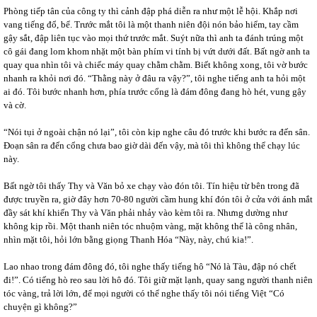
Phòng tiếp tân của công ty thì cảnh đập phá diễn ra như một lễ hội. Khắp nơi
vang tiếng đổ, bể. Trước mắt tôi là một thanh niên đội nón bảo hiểm, tay cầm
gậy sắt, đập liên tục vào mọi thứ trước mắt. Suýt nữa thì anh ta đánh trúng một
cô gái đang lom khom nhặt một bàn phím vi tính bị vứt dưới đất. Bất ngờ anh ta
quay qua nhìn tôi và chiếc máy quay chằm chằm. Biết không xong, tôi vờ bước
nhanh ra khỏi nơi đó. “Thằng này ở đâu ra vậy?”, tôi nghe tiếng anh ta hỏi một
ai đó. Tôi bước nhanh hơn, phía trước cổng là đám đông đang hò hét, vung gậy
và cờ.
“Nói tụi ở ngoài chận nó lại”, tôi còn kịp nghe câu đó trước khi bước ra đến sân.
Đoạn sân ra đến cổng chưa bao giờ dài đến vậy, mà tôi thì không thể chạy lúc
này.
Bất ngờ tôi thấy Thy và Văn bỏ xe chạy vào đón tôi. Tín hiệu từ bên trong đã
được truyền ra, giờ đây hơn 70-80 người cầm hung khí đón tôi ở cửa với ánh mắt
đầy sát khí khiến Thy và Văn phải nhảy vào kèm tôi ra. Nhưng dường như
không kịp rồi. Một thanh niên tóc nhuộm vàng, mặt không thể là công nhân,
nhìn mặt tôi, hỏi lớn bằng giọng Thanh Hóa “Này, này, chú kia!”.
Lao nhao trong đám đông đó, tôi nghe thấy tiếng hô “Nó là Tàu, đập nó chết
đi!”. Có tiếng hò reo sau lời hô đó. Tôi giữ mặt lạnh, quay sang người thanh niên
tóc vàng, trả lời lớn, để mọi người có thể nghe thấy tôi nói tiếng Việt “Có
chuyện gì không?”