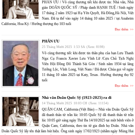
PHÂN ƯU / Vô cùng thương tiếc khi được tin: Nhà văn, Nhà
giáo DOÃN QUỐC SỸ / Pháp danh HẠNH TUỆ / Sinh ngày
17 tháng 2 năm 1923 tại Hạ Yên Quyết, Hà Đông,Hà Nội, Việt
Nam. Đã tạ thế vào ngày 14 tháng 10 năm 2025 / tại Anaheim
California, Hoa Kỳ / Hưởng thượng thọ 103 tuổi
Đọc thêm
PHÂN ƯU
25 Tháng Mười 2025
1:53 SA
(Xem: 8198)
Vô cùng thương tiếc khi được tin thân phụ của bạn Lưu Thanh
Nga: Cụ Francis Xavier Lưu Vĩnh Lữ /Cựu Chủ Tịch Nghị
Viên Hội Đồng Đô Thành Sài Gòn / Sinh năm 1934 tại làng
Tưởng Lộc, Vĩnh Long, Việt Nam / Đã được Chúa gọi về ngày
11 tháng 10 năm 2025 tại Katy, Texas. /Hưởng thượng thọ 92
tuổi
Đọc thêm
Nhà văn Doãn Quốc Sỹ (1923-2025) ra đi
14 Tháng Mười 2025
10:03 CH
(Xem: 11154)
QUẬN CAM, California (Việt Báo) -- Nhà văn Doãn Quốc Sỹ
đã thanh thản từ trần lúc 10:05 Quốc Sỹ đã thanh thản từ trần
lúc 10:05 giờ sáng ngày Thứ Ba 14/10/2025 tại một bệnh viện ở
Quận Cam, California, theo tin từ gia đình họ Doãn. Nhà văn
Doãn Quốc Sỹ lấy tên thật làm bút hiệu. Ông sinh ngày 17/02/1923 (nhằm ngày Mùng Hai