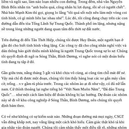
liềm và ngôi sao, làm náo loạn nhiều con đường. Trong đêm, nhà văn Nguyễn
Đình Bổn nhắn tin “anh buồn quá, công nhân bị lợi dụng, rồi sẽ có người chết”.
Nhà báo Mạnh Kim thì gọi, giọng lo lắng “tôi quá sốt ruột nên làm một vòng coi
tình hình, có gì mình liên lạc nhau nhé”. Lúc đó, tôi cũng đang chạy trên các con
đường dẫn đến tòa Tổng Lãnh Sự Trung Quốc. Thành phố im lặng, nhưng nặng
nề trong lòng những người đang quan tâm đến thời sự đất nước.
Trên đường đi đến Tân Thới Hiệp, chúng tôi được Huy Đoàn, một người bạn ở
gần đó cho biết tình hình vắng lặng. Các công ty đã cho công nhân nghỉ việc và
dán thông báo giới thiệu mình không là người Trung Quốc trong sự lo sợ. Chúng
tôi quyết định đi ngõ ra Sóng Thần, Bình Dương, vì nghe nói có một đoàn biểu
tình đang tụ tập ở đó.
Gần giữa trưa, nắng tháng 5 gắt và khó chịu vô cùng, ai cũng tìm chỗ mát để né.
Vậy mà chỉ đi được một đoạn, chúng tôi tìm thấy hàng loạt các xe gắn máy cầm
cờ, trống…v.v gầm rú phía trước. Trong các nhóm ào ạt đi như vậy, có đủ nữ lẫn
nam. Cứ thỉnh thoảng lại nghe tiếng hô “Việt Nam Muôn Năm”, “Đả đảo Trung
Quốc”… như một cách làm hiệu để đoàn không bị lạc hướng. Dự đoán các nhóm
này sẽ đi về khu công nghiệp ở Sóng Thần, Bình Dương, nên chúng tôi quyết
định bám theo.
Có vẻ như không có sự kiểm soát nào. Những đoạn đường mà mọi ngày, CSGT
vẫn đứng khắp nơi, nay vắng lặng một cách khó hiểu. Cảm giác thật khó tả khi
gia nhập vào đoàn người. Chúng tôi cảm nhận thấy một điều rất rõ, những nhóm