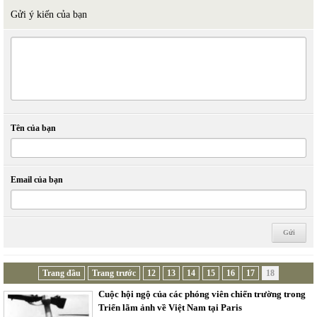
Gửi ý kiến của bạn
Tên của bạn
Email của bạn
Trang đầu
Trang trước
12
13
14
15
16
17
18
Cuộc hội ngộ của các phóng viên chiến trường trong
Triển lãm ảnh về Việt Nam tại Paris