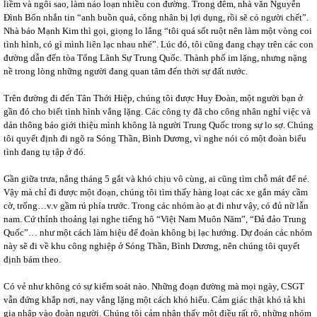
liềm và ngôi sao, làm náo loạn nhiều con đường. Trong đêm, nhà văn Nguyễn
Đình Bổn nhắn tin “anh buồn quá, công nhân bị lợi dụng, rồi sẽ có người chết”.
Nhà báo Mạnh Kim thì gọi, giọng lo lắng “tôi quá sốt ruột nên làm một vòng coi
tình hình, có gì mình liên lạc nhau nhé”. Lúc đó, tôi cũng đang chạy trên các con
đường dẫn đến tòa Tổng Lãnh Sự Trung Quốc. Thành phố im lặng, nhưng nặng
nề trong lòng những người đang quan tâm đến thời sự đất nước.
Trên đường đi đến Tân Thới Hiệp, chúng tôi được Huy Đoàn, một người bạn ở
gần đó cho biết tình hình vắng lặng. Các công ty đã cho công nhân nghỉ việc và
dán thông báo giới thiệu mình không là người Trung Quốc trong sự lo sợ. Chúng
tôi quyết định đi ngõ ra Sóng Thần, Bình Dương, vì nghe nói có một đoàn biểu
tình đang tụ tập ở đó.
Gần giữa trưa, nắng tháng 5 gắt và khó chịu vô cùng, ai cũng tìm chỗ mát để né.
Vậy mà chỉ đi được một đoạn, chúng tôi tìm thấy hàng loạt các xe gắn máy cầm
cờ, trống…v.v gầm rú phía trước. Trong các nhóm ào ạt đi như vậy, có đủ nữ lẫn
nam. Cứ thỉnh thoảng lại nghe tiếng hô “Việt Nam Muôn Năm”, “Đả đảo Trung
Quốc”… như một cách làm hiệu để đoàn không bị lạc hướng. Dự đoán các nhóm
này sẽ đi về khu công nghiệp ở Sóng Thần, Bình Dương, nên chúng tôi quyết
định bám theo.
Có vẻ như không có sự kiểm soát nào. Những đoạn đường mà mọi ngày, CSGT
vẫn đứng khắp nơi, nay vắng lặng một cách khó hiểu. Cảm giác thật khó tả khi
gia nhập vào đoàn người. Chúng tôi cảm nhận thấy một điều rất rõ, những nhóm