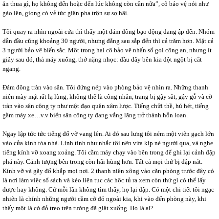
ăn thua gì, họ không đến hoặc đến lúc không còn cần nữa”, cô bảo vệ nói như
gào lên, giọng có vẻ tức giận pha trộn sự sợ hãi.
Tôi quay ra nhìn ngoài cửa thì thấy một đám đông bạo động đang ập đến. Nhóm
dẫn đầu cũng khoảng 30 người, nhưng đằng sau sắp đến thì cả trăm hơn. Mặt cả
3 người bảo vệ biến sắc. Một trong hai cô bảo vệ nhấn số gọi công an, nhưng ít
giây sau đó, thả máy xuống, thở nặng nhọc: đầu dây bên kia đột ngột bị cắt
ngang.
Đám đông tràn vào sân. Tôi đứng nép vào phòng bảo vệ nhìn ra. Những thanh
niên mày mặt rất lạ lùng, không thể là công nhân, trang bị gậy sắt, gậy gỗ và cờ
tràn vào sân công ty như một đạo quân xâm lược. Tiếng chửi thề, hú hét, tiếng
gầm máy xe…v.v biến sân công ty đang vắng lặng trở thành hỗn loạn.
Ngay lập tức tức tiếng đổ vỡ vang lên. Ai đó sau lưng tôi ném một viên gạch lớn
vào cửa kính tòa nhà. Linh tính như nhắc tôi nên vừa kịp né người qua, và nghe
tiếng kính vỡ xoang xoảng. Tôi cầm máy chạy vào bên trong để ghi lại cảnh đập
phá này. Cảnh tượng bên trong còn hãi hùng hơn. Tất cả mọi thứ bị đập nát.
Kính vỡ và gãy đổ khắp mọi nơi. 2 thanh niên xông vào căn phòng trước đây có
là nơi làm việc sổ sách và kéo liên tục các hộc tủ ra xem còn thứ gì có thể lấy
được hay không. Cứ mỗi lần không tìm thấy, họ lại đập. Có một chi tiết tôi ngạc
nhiên là chính những người cầm cờ đỏ ngoài kia, khi vào đến phòng này, khi
thấy một lá cờ đỏ treo trên tường đã giật xuống. Họ là ai?