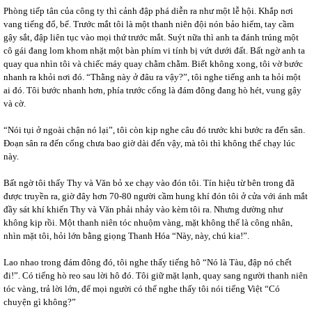
Phòng tiếp tân của công ty thì cảnh đập phá diễn ra như một lễ hội. Khắp nơi
vang tiếng đổ, bể. Trước mắt tôi là một thanh niên đội nón bảo hiểm, tay cầm
gậy sắt, đập liên tục vào mọi thứ trước mắt. Suýt nữa thì anh ta đánh trúng một
cô gái đang lom khom nhặt một bàn phím vi tính bị vứt dưới đất. Bất ngờ anh ta
quay qua nhìn tôi và chiếc máy quay chằm chằm. Biết không xong, tôi vờ bước
nhanh ra khỏi nơi đó. “Thằng này ở đâu ra vậy?”, tôi nghe tiếng anh ta hỏi một
ai đó. Tôi bước nhanh hơn, phía trước cổng là đám đông đang hò hét, vung gậy
và cờ.
“Nói tụi ở ngoài chận nó lại”, tôi còn kịp nghe câu đó trước khi bước ra đến sân.
Đoạn sân ra đến cổng chưa bao giờ dài đến vậy, mà tôi thì không thể chạy lúc
này.
Bất ngờ tôi thấy Thy và Văn bỏ xe chạy vào đón tôi. Tín hiệu từ bên trong đã
được truyền ra, giờ đây hơn 70-80 người cầm hung khí đón tôi ở cửa với ánh mắt
đầy sát khí khiến Thy và Văn phải nhảy vào kèm tôi ra. Nhưng dường như
không kịp rồi. Một thanh niên tóc nhuộm vàng, mặt không thể là công nhân,
nhìn mặt tôi, hỏi lớn bằng giọng Thanh Hóa “Này, này, chú kia!”.
Lao nhao trong đám đông đó, tôi nghe thấy tiếng hô “Nó là Tàu, đập nó chết
đi!”. Có tiếng hò reo sau lời hô đó. Tôi giữ mặt lạnh, quay sang người thanh niên
tóc vàng, trả lời lớn, để mọi người có thể nghe thấy tôi nói tiếng Việt “Có
chuyện gì không?”