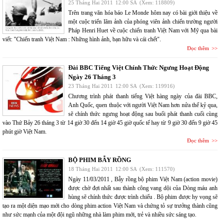
25 Tháng Hai 2011
12:00 SA
(Xem: 118809)
Trên trang văn hóa báo Le Monde hôm nay có bài giới thiệu về
một cuộc triển lãm ảnh của phóng viên ảnh chiến trường người
Pháp Henri Huet về cuộc chiến tranh Việt Nam với Mỹ qua bài
viết: "Chiến tranh Việt Nam : Những hình ảnh, bạn hữu và cái chết".
Đọc thêm
Đài BBC Tiếng Việt Chính Thức Ngưng Hoạt Động
Ngày 26 Tháng 3
23 Tháng Hai 2011
12:00 SA
(Xem: 119916)
Chương trình phát thanh tiếng Việt hàng ngày của đài BBC,
Anh Quốc, quen thuộc với người Việt Nam hơn nửa thế kỷ qua,
sẽ chính thức ngưng hoạt động sau buổi phát thanh cuối cùng
vào Thứ Bảy 26 tháng 3 từ 14 giờ 30 đến 14 giờ 45 giờ quốc tế hay từ 9 giờ 30 đến 9 giờ 45
phút giờ Việt Nam.
Đọc thêm
BỘ PHIM BẪY RỒNG
18 Tháng Hai 2011
12:00 SA
(Xem: 111570)
Ngày 11/03/2011 , Bẫy rồng bộ phim Việt Nam (action movie)
được chờ đợi nhất sau thành công vang dội của Dòng máu anh
hùng sẽ chính thức được trình chiếu . Bộ phim được hy vọng sẽ
tạo ra một diện mạo mới cho dòng phim action Việt Nam và chứng tỏ sự trưởng thành cũng
như sức mạnh của một đội ngũ những nhà làm phim mới, trẻ và nhiều sức sáng tạo.