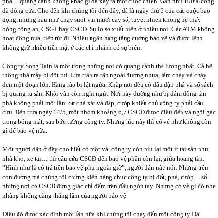
phá… quang cảnh không khác gì đã xảy ra một cuộc chiến. Gần như 100% công
đã đóng cửa. Cho đến khi chúng tôi đến đây, đã là ngày thứ 3 của các cuộc bạo
động, nhưng hầu như chạy suốt vài mươi cây số, tuyệt nhiên không hề thấy
bóng công an, CSGT hay CSCĐ. Sự lo sợ xuất hiện ở nhiều nơi. Các ATM không
hoạt động nữa, tiền rút đi. Nhiều ngân hàng tăng cường bảo vệ và được lệnh
không giữ nhiều tiền mặt ở các chi nhánh có sự biến.
Công ty Song Tain là một trong những nơi có quang cảnh thê lương nhất. Cả hệ
thống nhà máy bị đốt rụi. Lửa tràn ra tận ngoài đường nhựa, làm chảy và cháy
đen một đoạn lớn. Hàng rào bị lật ngửa. Khắp nơi đều có dấu đập phá và sổ sách
bị quăng ra sân. Khói vẫn còn nghi ngút. Nơi này dường như bị đám đông tàn
phá không phải một lần. Sự chà xát và đập, cướp khiến chủ công ty phải cầu
cứu. Đến trưa ngày 14/5, một nhóm khoảng 6,7 CSCĐ được điều đến và ngồi gác
trong bóng mát, sau bức tường công ty. Nhưng lúc này thì có vẻ như không còn
gì để bảo vệ nữa.
Một người dân ở đây cho biết có một vài công ty còn níu lại một ít tài sản như
nhà kho, xe tải… thì cầu cứu CSCĐ đến bảo vệ phần còn lại, giữa hoang tàn.
“Hình như là có trả tiền bảo vệ phụ ngoài giờ”, người dân này nói. Nhưng trên
con đường mà chúng tôi chứng kiến hàng chục công ty bị đốt, phá, cướp… số
những nơi có CSCĐ đứng giác chỉ đếm trên đầu ngón tay. Nhưng có vẻ gì đó nhẹ
nhàng không căng thẳng lắm của người bảo vệ.
Điều đó được xác định một lần nữa khi chúng tôi chạy đến một công ty Đài