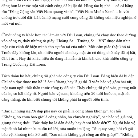
đắng hơn là trước một vài cánh cổng đã bị lật đổ. Hàng rào bị phá… có cả băng-
rôn “Đảng Cộng sản Việt Nam quang vinh”, “Việt Nam Muôn Nam”… bị vứt
chỏng trơ dưới đất. Lá bùa hộ mạng cuối cùng cũng đã không còn hiệu nghiệm ở
một vài nơi.
Ở một công ty khác hợp tác làm ăn với Đài Loan, chúng tôi chạy dọc theo đường
vào công ty, thấy những tờ giấy “Hoàng Sa – Trường Sa – VN” được dán như
một cứu cánh để biện minh cho sự tồn tại của mình. Một cảm giác thật khó tả.
Trước đây không lâu, rất nhiều người cầm hay mặc áo có dòng chữ này đã bị bắt,
đã bị tù… Nay thì khẩu hiệu đó đang là miễn tử kim bài cho khá nhiều công ty
Trung Quốc hay Đài Loan.
Tách đoàn hò hét, chúng tôi ghé vào công ty của Đài Loan. Bảng hiệu đã bị đập.
Chỉ còn đọc được mơ hồ là Seui Yuang hay là gì đó. 3 viên bảo vệ gồm hai nữ,
một nam ngồi thất thần trước công ty đổ nát. Thấy chúng tôi ghé vào, gương mặt
của họ sợ hãi thấy rõ. Người bảo vệ nam, khoảng trên 50 tuổi bước ra, mặt rất
căng thẳng, dù khi biết chúng tôi không phải là người biểu tình.
“Bác à, những người đập phá này có phải là công nhân không?”, tôi hỏi.
“Không, họ chưa bao giờ là công nhân, họ chuyên nghiệp”, bác bảo vệ già nói,
giọng thảng thốt. “Bác thấy họ là dân ở đây hay ở nơi khác đến?”. Người bảo vệ
mặt đanh lại như nửa muốn trả lời, nửa muốn im lặng. Tôi quay sang hỏi cô gái
bảo vệ, khoảng trên 30 tuổi, “Sao mình không gọi công an đến giúp?”. “Không