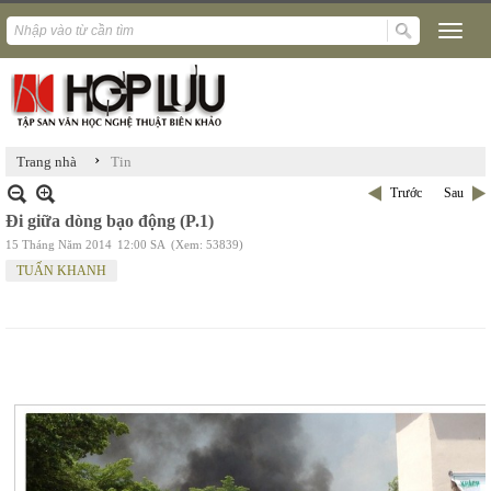
›
Trang nhà
Tin
Trước
Sau
Đi giữa dòng bạo động (P.1)
15 Tháng Năm 2014
12:00 SA
(Xem: 53839)
TUẤN KHANH