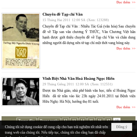
Đọc thêm
Chuyên đề Tạp chí Văn
15 Tháng Hai 2011
12:00 SA
(Xem: 123288)
Chuyên đề Tạp chí Văn : Nhiều Tác Giả (văn hóa) Sau chuyên
đề về Tập san văn chương Ý THỨC, Văn Chương Việt hân
hạnh được giới thiệu chuyên đề về Tạp chí Văn và chân dung
những người đã dựng nên tờ tạp chí một thời vang bóng này.
Đọc thêm
Vĩnh Biệt Nhà Văn Hoá Hoàng Ngọc Hiến
29 Tháng Giêng 2011
12:00 SA
(Xem: 112551)
Được tin Nhà giáo, nhà phê bình văn học, tiến sĩ Hoàng Ngọc
Hiến đã từ trần vào lúc 23h ngày 24.01.2011 tại Bệnh viện
Hữu Nghị- Hà Nội, hưởng thọ 81 tuổi.
Đọc thêm
Trang đầu
Trang trước
12
13
14
15
16
17
18
Chúng tôi sử dụng cookie để cung cấp cho bạn trải nghiệm tốt nhất trên
Đồng ý
trang web của chúng tôi. Nếu tiếp tục, chúng tôi cho rằng bạn đã chấp
Copyright © 2026
hopluu.net
All rights reserved