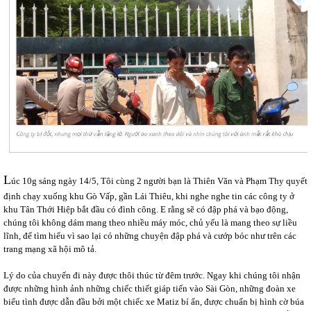
L
úc 10g sáng ngày 14/5, Tôi cùng 2 người bạn là Thiên Văn và Phạm Thy quyết
định chạy xuống khu Gò Vấp, gần Lái Thiêu, khi nghe nghe tin các công ty ở
khu Tân Thới Hiệp bắt đầu có đình công. E rằng sẽ có đập phá và bạo động,
chúng tôi không dám mang theo nhiều máy móc, chủ yếu là mang theo sự liều
lĩnh, để tìm hiểu vì sao lại có những chuyện đập phá và cướp bóc như trên các
trang mạng xã hội mô tả.
Lý do của chuyến đi này được thôi thúc từ đêm trước. Ngay khi chúng tôi nhận
được những hình ảnh những chiếc thiết giáp tiến vào Sài Gòn, những đoàn xe
biểu tình được dẫn đầu bởi một chiếc xe Matiz bí ẩn, được chuẩn bị hình cờ búa