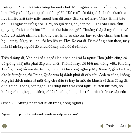
Dường như mọi thứ hơi chựng lại một chút. Một người khác có vẻ hung hăng
hơn “Mày vào đây quay phim làm gì?”. “Để coi”, tôi đáp, chân bước nhanh ra
ngoài, liếc mắt thấy mấy người bạn đã quay đầu xe, nổ máy. “Mày là nhà báo
à?”. Lại nghe có tiếng nói “ĐM, nó giả dạng đó, đập nó!”. Tôi phải làm tỉnh,
quay người lại, cười lớn “Tao mà nhà báo cứt gì!”. Thoáng thấy 3 người bảo vệ
đứng đờ người nhìn tôi. Không biết là họ sợ cho tôi, hay sợ cho chính bản thân
họ lúc này. Ngay sau đó, tôi leo lên xe Thy. Xe vọt đi. Đám đông nhìn theo, may
mắn là những người đó chưa đủ say máu để đuổi theo.
Trên đường đi, Văn nói bên ngoài lao nhao nói tôi là người Hoa (nhìn cũng có
vẻ giống nhỉ) nên phải đập cho chết. Thật là may, tôi biết nói tiếng Việt. Khoảng
1 tiếng đồng hồ sau đó, tôi nghe tin từ khu công nghiệp Mỹ Xuân 2, gần Bà Rịa,
cho biết một người Trung Quốc vừa bị đánh phải đi cấp cứu. Anh ta cũng không
kịp giải thích mình là một ông chủ đầu tư hay là một du khách vì đám đông đã
quá khích, không còn nghe. Tôi rùng mình và chợt nghĩ lại, nếu khi nãy, họ
không còn nghe giải thích, có lẽ tôi cũng đang nằm trên một chiếc xe cấp cứu.
(Phần 2 – Những nhân vật bí ẩn trong dòng người)
Nguồn: http://nhacsituankhanh.wordpress.com/
Trước
Sau