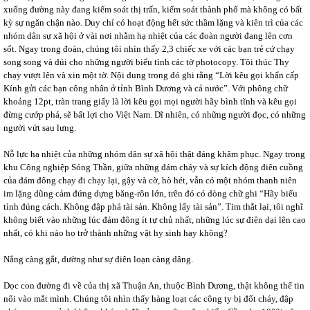
xuống đường này đang kiểm soát thị trấn, kiểm soát thành phố mà không có bất
kỳ sự ngăn chận nào. Duy chỉ có hoạt động hết sức thầm lặng và kiên trì của các
nhóm dân sự xã hội ở vài nơi nhằm hạ nhiệt của các đoàn người đang lên cơn
sốt. Ngay trong đoàn, chúng tôi nhìn thấy 2,3 chiếc xe với các bạn trẻ cứ chạy
song song và dúi cho những người biểu tình các tờ photocopy. Tôi thúc Thy
chạy vượt lên và xin một tờ. Nội dung trong đó ghi rằng “Lời kêu gọi khẩn cấp
Kính gửi các bạn công nhân ở tỉnh Bình Dương và cả nước”. Với phông chữ
khoảng 12pt, tràn trang giấy là lời kêu gọi mọi người hãy bình tĩnh và kêu gọi
đừng cướp phá, sẽ bất lợi cho Việt Nam. Dĩ nhiên, có những người đọc, có những
người vứt sau lưng.
Nỗ lực hạ nhiệt của những nhóm dân sự xã hội thật đáng khâm phục. Ngay trong
khu Công nghiệp Sóng Thần, giữa những đám cháy và sự kích động điên cuồng
của đám đông chạy đi chạy lại, gậy và cờ, hò hét, vẫn có một nhóm thanh niên
im lặng dũng cảm đứng dựng băng-rôn lớn, trên đó có dòng chữ ghi “Hãy biểu
tình đúng cách. Không đập phá tài sản. Không lấy tài sản”. Tim thắt lại, tôi nghĩ
không biết vào những lúc đám đông ít tự chủ nhất, những lúc sự điên dại lên cao
nhất, có khi nào họ trở thành những vật hy sinh hay không?
Nắng càng gắt, dường như sự điên loạn càng dâng.
Dọc con đường đi về của thị xã Thuận An, thuộc Bình Dương, thật không thể tin
nổi vào mắt mình. Chúng tôi nhìn thấy hàng loạt các công ty bị đốt cháy, đập