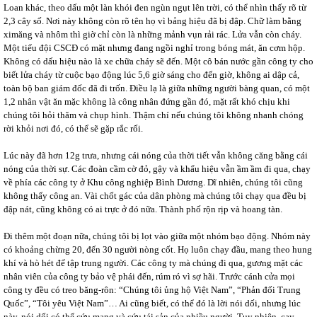
Loan khác, theo dấu một làn khói đen ngùn ngụt lên trời, có thể nhìn thấy rõ từ
2,3 cây số. Nơi này không còn rõ tên họ vì bảng hiệu đã bị đập. Chữ làm bằng
ximăng và nhôm thì giờ chỉ còn là những mảnh vụn rải rác. Lửa vẫn còn cháy.
Một tiểu đội CSCĐ có mặt nhưng đang ngồi nghỉ trong bóng mát, ăn cơm hộp.
Không có dấu hiệu nào là xe chữa cháy sẽ đến. Một cô bán nước gần công ty cho
biết lửa cháy từ cuộc bạo động lúc 5,6 giờ sáng cho đến giờ, không ai dập cả,
toàn bộ ban giám đốc đã đi trốn. Điều lạ là giữa những người bàng quan, có một
1,2 nhân vật ăn mặc không là công nhân đứng gần đó, mặt rất khó chịu khi
chúng tôi hỏi thăm và chụp hình. Thậm chí nếu chúng tôi không nhanh chóng
rời khỏi nơi đó, có thể sẽ gặp rắc rối.
Lúc này đã hơn 12g trưa, nhưng cái nóng của thời tiết vẫn không căng bằng cái
nóng của thời sự. Các đoàn cầm cờ đỏ, gậy và khẩu hiệu vẫn ầm ầm đi qua, chạy
về phía các công ty ở Khu công nghiệp Bình Dương. Dĩ nhiên, chúng tôi cũng
không thấy công an. Vài chốt gác của dân phòng mà chúng tôi chạy qua đều bị
đập nát, cũng không có ai trực ở đó nữa. Thành phố rộn rịp và hoang tàn.
Đi thêm một đoạn nữa, chúng tôi bị lọt vào giữa một nhóm bạo động. Nhóm này
có khoảng chừng 20, đến 30 người nòng cốt. Họ luôn chạy đầu, mang theo hung
khí và hò hét để tập trung người. Các công ty mà chúng đi qua, gương mặt các
nhân viên của công ty bảo vệ phái đến, rúm ró vì sợ hãi. Trước cánh cửa mọi
công ty đều có treo băng-rôn: “Chúng tôi ủng hộ Việt Nam”, “Phản đối Trung
Quốc”, “Tôi yêu Việt Nam”… Ai cũng biết, có thể đó là lời nói dối, nhưng lúc
này, nói dối có thể cứu mạng và cứu tái sản của nhiều người. Tuy nhiên, cay