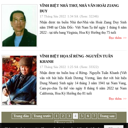
VĨNH BIỆT NHÀ THƠ, NHÀ VĂN HOÀI ZIANG
DUY
17 Tháng Sáu 2022
1:34 SA
(Xem: 32246)
Nhận được tin buồn Nhà thơ-Nhà văn Hoài Ziang Duy Sinh
năm 1948 tại Châu Đốc- Việt Nam Tạ thế ngày 1 tháng 6 năm
2022 - tại tiểu bang Virginia, Hoa Kỳ Hưởng thọ 75 tuổi
Đọc thêm
VĨNH BIỆT HỌA SĨ RỪNG -NGUYỄN TUẤN
KHANH
17 Tháng Sáu 2022
1:25 SA
(Xem: 33322)
Nhận được tin buồn hoạ sĩ Rừng- Nguyễn Tuấn Khanh (Viết
văn với bút hiệu Kinh Dương Vương, làm thơ với bút hiệu
Dung Nham) Sinh ngày 14 tháng 3 năm 1941 tại Nam Vang,
Cam-pu-chia Tạ thế vào ngày 8 tháng 6 năm 2022 tại Nam
California, Hoa Kỳ Hưởng thọ 81 tuổi
Đọc thêm
Trang đầu
Trang trước
1
2
3
4
5
6
7
Trang sau
Trang cuối