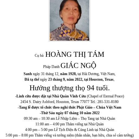
HOÀNG THỊ TÁM
Cụ bà
GIÁC NGỘ
Pháp Danh
Sanh
ngày 31 tháng 12,
năm 1928,
tại Hải Dương, Việt Nam,
Đã tạ thế
ngày
23 tháng 9, năm 2022, tại Houston, Texas
,
Hưởng thượng thọ 94 tuổi.
-Linh cữu được đặt tại Nhà Quàn Vĩnh Cửu
(Chapel of Eternal Peace)
2454 S. Dairy Ashford, Houston, Texas 77077 Tel.: 281-531-8180
-Tang lễ được tổ chức theo nghi thức Phật Giáo – Chùa Việt Nam
-Thứ Sáu
ngày 07 tháng 10 năm 2022
09:30 am – 10:30 am Lễ Nhập Liệm – Thọ Tang tại Nhà Quàn
11:00 am – 4:00 pm Thăm viếng tại Nhà Quàn
4:00 pm – 5:00 pm Lễ Tịch Điện & Cúng Linh tại Nhà Quàn
5:00 pm – 8:00 pm Thăm viếng và tưởng niệm (thân nhân, bạn hữu, chia sẻ cảm tưởng)