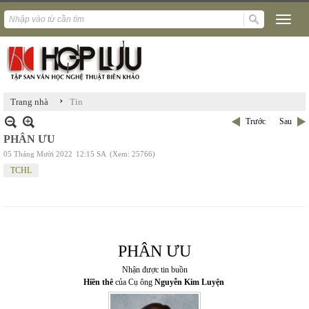
›
Trang nhà
Tin
Trước
Sau
PHÂN ƯU
05 Tháng Mười 2022
12:15 SA
(Xem: 25766)
TCHL
PHÂN ƯU
Nhận được tin buồn
Hiền thê
của Cụ ông
Nguyễn Kim Luyện