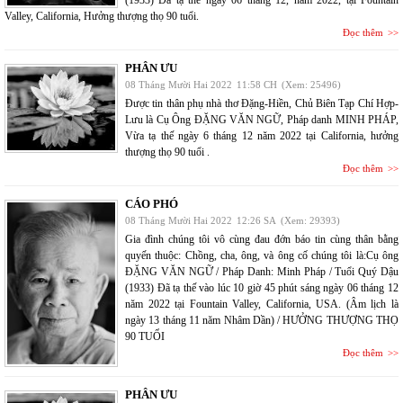
(1933) Đã tạ thế ngày 06 tháng 12, năm 2022, tại Fountain
Valley, California, Hưởng thượng thọ 90 tuổi.
Đọc thêm
PHÂN ƯU
08 Tháng Mười Hai 2022
11:58 CH
(Xem: 25496)
Được tin thân phụ nhà thơ Đặng-Hiền, Chủ Biên Tạp Chí Hợp-
Lưu là Cụ Ông ĐẶNG VĂN NGỮ, Pháp danh MINH PHÁP,
Vừa tạ thế ngày 6 tháng 12 năm 2022 tại California, hưởng
thượng thọ 90 tuổi .
Đọc thêm
CÁO PHÓ
08 Tháng Mười Hai 2022
12:26 SA
(Xem: 29393)
Gia đình chúng tôi vô cùng đau đớn báo tin cùng thân bằng
quyến thuộc: Chồng, cha, ông, và ông cố chúng tôi là:Cụ ông
ĐẶNG VĂN NGỮ / Pháp Danh: Minh Pháp / Tuổi Quý Dậu
(1933) Đã tạ thế vào lúc 10 giờ 45 phút sáng ngày 06 tháng 12
năm 2022 tại Fountain Valley, California, USA. (Âm lịch là
ngày 13 tháng 11 năm Nhâm Dần) / HƯỞNG THƯỢNG THỌ
90 TUỔI
Đọc thêm
PHÂN ƯU