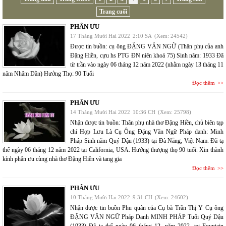
Trang cuối
PHÂN ƯU
17 Tháng Mười Hai 2022
2:10 SA
(Xem: 24542)
Được tin buồn: cụ ông ĐẶNG VĂN NGỮ (Thân phụ của anh
Đặng Hiền, cựu hs PTG ĐN niên khoá 75) Sinh năm: 1933 Đã
từ trần vào ngày 06 tháng 12 năm 2022 (nhằm ngày 13 tháng 11
năm Nhâm Dần) Hưởng Thọ: 90 Tuổi
Đọc thêm
PHÂN ƯU
14 Tháng Mười Hai 2022
10:36 CH
(Xem: 25798)
Nhận được tin buồn: Thân phụ nhà thơ Đặng Hiền, chủ biên tạp
chí Hợp Lưu Là Cụ Ông Đặng Văn Ngữ Pháp danh: Minh
Pháp Sinh năm Quý Dậu (1933) tại Đà Nẵng, Việt Nam. Đã tạ
thế ngày 06 tháng 12 năm 2022 tại California, USA. Hưởng thượng thọ 90 tuổi. Xin thành
kính phân ưu cùng nhà thơ Đặng Hiền và tang gia
Đọc thêm
PHÂN ƯU
10 Tháng Mười Hai 2022
9:31 CH
(Xem: 24602)
Nhận được tin buồn Phu quân của Cụ bà Trần Thị Y Cụ ông
ĐẶNG VĂN NGỮ Pháp Danh MINH PHÁP Tuổi Quý Dậu