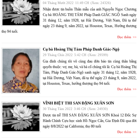
04 Tháng Mười 2022
11:49 CH
(Xem: 24326)
Nhận được tin buồn Thân mẫu của anh Nguyễn Ngọc Chương
Cụ bà HOÀNG THỊ TÁM Pháp Danh GIÁC NGỘ Sanh ngày
31 tháng 12, năm 1928, tại Hải Dương, Việt Nam, Đã tạ thế
ngày 23 tháng 9, năm 2022, tại Houston, Texas, Hưởng thượng
thọ 94 tuổi.
Đọc thêm
Cụ bà Hoàng Thị Tám Pháp Danh Giác-Ngộ
29 Tháng Chín 2022
5:42 CH
(Xem: 29599)
Gia đình chúng tôi vô cùng đau đớn báo tin cùng thân bằng
quyến thuộc: vợ, mẹ, bà, và bà cố chúng tôi là: Cụ bà Hoàng Thị
Tám, Pháp Danh Giác-Ngộ sanh ngày 31 tháng 12, năm 1928,
tại Hải Dương, Việt Nam, đã tạ thế ngày 23 tháng 9, năm 2022,
tại Houston, Texas, hưởng thượng thọ 94 tuổi.
Đọc thêm
VĨNH BIỆT THI SAN ĐẶNG XUÂN SƠN
30 Tháng Tám 2022
3:46 CH
(Xem: 24930)
Được tin trễ THI SAN ĐẶNG XUÂN SƠN Khoá 12 Đốc Sự
Hành Chính Cựu học sinh Hồ Ngọc Cẩn, Gia Định Đã qua đời
ngày 8/8/2022 tại California; thọ 80 tuổi
Đọc thêm