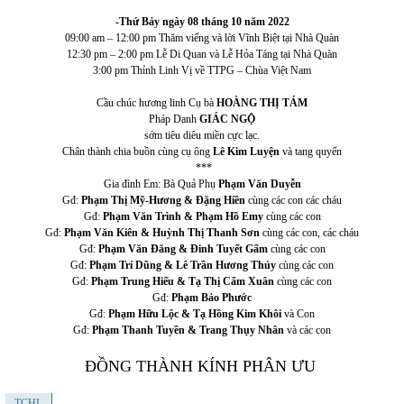
-Thứ Bảy ngày 08 tháng 10 năm 2022
09:00 am – 12:00 pm Thăm viếng và lời Vĩnh Biệt tại Nhà Quàn
12:30 pm – 2:00 pm Lễ Di Quan và Lễ Hỏa Táng tại Nhà Quàn
3:00 pm Thỉnh Linh Vị về TTPG – Chùa Việt Nam
Cầu chúc hương linh Cụ bà
HOÀNG THỊ TÁM
Pháp Danh
GIÁC NGỘ
sớm tiêu diêu miền cực lạc.
Chân thành chia buồn cùng cụ ông
Lê Kim Luyện
và tang quyến
***
Gia đình Em: Bà Quả Phụ
Phạm Văn Duyễn
Gđ:
Phạ
m
Thị Mỹ-Hương
& Đặng Hiền
cùng các con các cháu
Gđ:
Phạm Văn Trình & Phạm Hồ Emy
cùng các con
Gđ:
Phạm Văn Kiên & Huỳnh Thị Thanh Sơn
cùng các con, các cháu
Gđ:
Phạm Văn Đăng & Đinh Tuyết Gấm
cùng các con
Gđ:
P
hạm Trí Dũng & Lê Trần Hương Thủy
cùng các con
Gđ:
Phạm Trung Hiếu & Tạ Thị Cẩm Xuân
cùng các con
Gđ:
Phạm Bảo Phước
Gđ:
Phạm Hữu Lộc & Tạ Hồng Kim Khôi
và Con
Gđ:
Phạm Thanh Tuyền & Trang Thụy Nhân
và các con
ĐỒNG THÀNH KÍNH PHÂN ƯU
TCHL