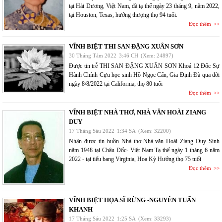
tại Hải Dương, Việt Nam, đã tạ thế ngày 23 tháng 9, năm 2022,
tại Houston, Texas, hưởng thượng thọ 94 tuổi.
Đọc thêm
VĨNH BIỆT THI SAN ĐẶNG XUÂN SƠN
30 Tháng Tám 2022
3:46 CH
(Xem: 24897)
Được tin trễ THI SAN ĐẶNG XUÂN SƠN Khoá 12 Đốc Sự
Hành Chính Cựu học sinh Hồ Ngọc Cẩn, Gia Định Đã qua đời
ngày 8/8/2022 tại California; thọ 80 tuổi
Đọc thêm
VĨNH BIỆT NHÀ THƠ, NHÀ VĂN HOÀI ZIANG
DUY
17 Tháng Sáu 2022
1:34 SA
(Xem: 32200)
Nhận được tin buồn Nhà thơ-Nhà văn Hoài Ziang Duy Sinh
năm 1948 tại Châu Đốc- Việt Nam Tạ thế ngày 1 tháng 6 năm
2022 - tại tiểu bang Virginia, Hoa Kỳ Hưởng thọ 75 tuổi
Đọc thêm
VĨNH BIỆT HỌA SĨ RỪNG -NGUYỄN TUẤN
KHANH
17 Tháng Sáu 2022
1:25 SA
(Xem: 33293)