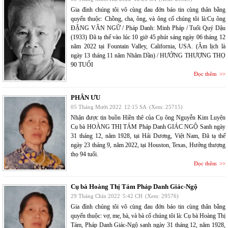
Gia đình chúng tôi vô cùng đau đớn báo tin cùng thân bằng
quyến thuộc: Chồng, cha, ông, và ông cố chúng tôi là:Cụ ông
ĐẶNG VĂN NGỮ / Pháp Danh: Minh Pháp / Tuổi Quý Dậu
(1933) Đã tạ thế vào lúc 10 giờ 45 phút sáng ngày 06 tháng 12
năm 2022 tại Fountain Valley, California, USA. (Âm lịch là
ngày 13 tháng 11 năm Nhâm Dần) / HƯỞNG THƯỢNG THỌ
90 TUỔI
Đọc thêm
PHÂN ƯU
05 Tháng Mười 2022
12:15 SA
(Xem: 25715)
Nhận được tin buồn Hiền thê của Cụ ông Nguyễn Kim Luyện
Cụ bà HOÀNG THỊ TÁM Pháp Danh GIÁC NGỘ Sanh ngày
31 tháng 12, năm 1928, tại Hải Dương, Việt Nam, Đã tạ thế
ngày 23 tháng 9, năm 2022, tại Houston, Texas, Hưởng thượng
thọ 94 tuổi.
Đọc thêm
Cụ bà Hoàng Thị Tám Pháp Danh Giác-Ngộ
29 Tháng Chín 2022
5:42 CH
(Xem: 29576)
Gia đình chúng tôi vô cùng đau đớn báo tin cùng thân bằng
quyến thuộc: vợ, mẹ, bà, và bà cố chúng tôi là: Cụ bà Hoàng Thị
Tám, Pháp Danh Giác-Ngộ sanh ngày 31 tháng 12, năm 1928,