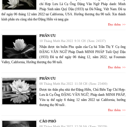
chí Hợp Lưu Là Cụ Ông Đặng Văn Ngữ Pháp danh: Minh
Pháp Sinh năm Quý Dậu (1933) tại Đà Nẵng, Việt Nam. Đã tạ
thế ngày 06 tháng 12 năm 2022 tại California, USA. Hưởng thượng thọ 90 tuổi. Xin thành
kính phân ưu cùng nhà thơ Đặng Hiền và tang gia
Đọc thêm
PHÂN ƯU
10 Tháng Mười Hai 2022
9:31 CH
(Xem: 24537)
Nhận được tin buồn Phu quân của Cụ bà Trần Thị Y Cụ ông
ĐẶNG VĂN NGỮ Pháp Danh MINH PHÁP Tuổi Quý Dậu
(1933) Đã tạ thế ngày 06 tháng 12, năm 2022, tại Fountain
Valley, California, Hưởng thượng thọ 90 tuổi.
Đọc thêm
PHÂN ƯU
08 Tháng Mười Hai 2022
11:58 CH
(Xem: 25400)
Được tin thân phụ nhà thơ Đặng-Hiền, Chủ Biên Tạp Chí Hợp-
Lưu là Cụ Ông ĐẶNG VĂN NGỮ, Pháp danh MINH PHÁP,
Vừa tạ thế ngày 6 tháng 12 năm 2022 tại California, hưởng
thượng thọ 90 tuổi .
Đọc thêm
CÁO PHÓ
08 Tháng Mười Hai 2022
12:26 SA
(Xem: 29329)