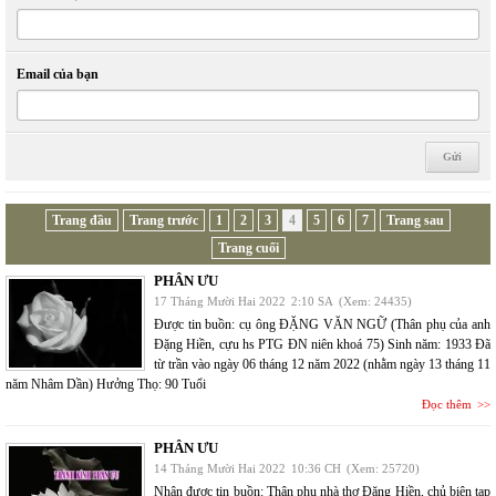
Email của bạn
Trang đầu
Trang trước
1
2
3
4
5
6
7
Trang sau
Trang cuối
PHÂN ƯU
17 Tháng Mười Hai 2022
2:10 SA
(Xem: 24435)
Được tin buồn: cụ ông ĐẶNG VĂN NGỮ (Thân phụ của anh
Đặng Hiền, cựu hs PTG ĐN niên khoá 75) Sinh năm: 1933 Đã
từ trần vào ngày 06 tháng 12 năm 2022 (nhằm ngày 13 tháng 11
năm Nhâm Dần) Hưởng Thọ: 90 Tuổi
Đọc thêm
PHÂN ƯU
14 Tháng Mười Hai 2022
10:36 CH
(Xem: 25720)
Nhận được tin buồn: Thân phụ nhà thơ Đặng Hiền, chủ biên tạp