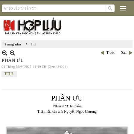
›
Trang nhà
Tin
Trước
Sau
PHÂN ƯU
04 Tháng Mười 2022
11:49 CH
(Xem: 24224)
TCHL
PHÂN ƯU
Nhận được tin buồn
Thân mẫu của anh Nguyễn Ngọc Chương