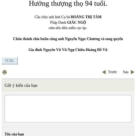
Hưởng thượng thọ 94 tuổi.
Cầu chúc anh linh Cụ bà
HOÀNG THỊ TÁM
Pháp Danh
GIÁC NGỘ
sớm tiêu diêu miền cực lạc.
Chân thành chia buồn cùng anh Nguyễn Ngọc Chương và tang quyến
Gia đình Nguyên Vũ Vũ Ngự Chiêu-Hoàng Đỗ Vũ
TCHL
Trước
Sau
Gửi ý kiến của bạn
Tên của bạn