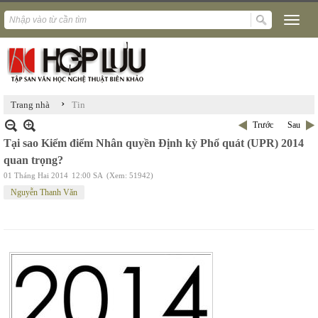
›
Trang nhà
Tin
Trước
Sau
Tại sao Kiểm điểm Nhân quyền Định kỳ Phổ quát (UPR) 2014
quan trọng?
01 Tháng Hai 2014
12:00 SA
(Xem: 51942)
Nguyễn Thanh Văn