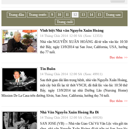
Trang đầu
Trang trước
9
10
11
12
13
14
15
Trang sau
Trang cuối
Vĩnh biệt Nhà văn Nguyễn Xuân Hoàng
14 Tháng Chín 2014
12:00 SA
(Xem: 12353)
Nhà văn NGUYỄN XUÂN HOÀNG đã từ trần vào lúc 10:50
thứ Bảy, ngày 13/9/2014 tại San Jose, California, USA, hưởng
thọ 77 tuổi.
Đọc thêm
Tin Buồn
14 Tháng Chín 2014
12:00 SA
(Xem: 49911)
Sau thời gian dài lâm trọng bệnh, nhà văn Nguyễn Xuân Hoàng,
một cây bút lỗi lạc từ thời VNCH, đã thất lộc vào lúc 10:50 thứ
Bảy, ngày 13/9/2014 tại nhà Dưỡng Lão (Nursing Home)
Mission De La Casa trên đường Alvin, San Jose, California, hưởng thọ 74 tuổi.
Đọc thêm
Nhà Văn Nguyễn Xuân Hoàng Ra Đi
14 Tháng Chín 2014
12:00 SA
(Xem: 60026)
SAN JOSE (VB) -- Nhà văn Giao Chỉ Vũ Văn Lộc vừa gửi tin
rằng, nhà văn Nguyễn Xuân Hoàng đã từ trần tại San Jose lúc