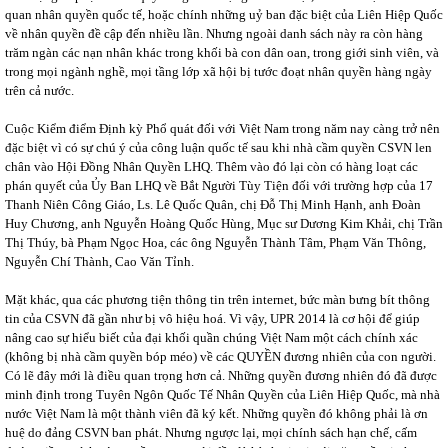
quan nhân quyền quốc tế, hoặc chính những uỷ ban đặc biệt của Liên Hiệp Quốc
về nhân quyền đề cập đến nhiều lần. Nhưng ngoài danh sách này ra còn hàng
trăm ngàn các nạn nhân khác trong khối bà con dân oan, trong giới sinh viên, và
trong mọi ngành nghề, mọi tầng lớp xã hội bị tước đoạt nhân quyền hàng ngày
trên cả nước.
Cuộc Kiểm điểm Định kỳ Phổ quát đối với Việt Nam trong năm nay càng trở nên
đặc biệt vì có sự chú ý của công luận quốc tế sau khi nhà cầm quyền CSVN len
chân vào Hội Đồng Nhân Quyền LHQ. Thêm vào đó lại còn có hàng loạt các
phán quyết của Ủy Ban LHQ về Bắt Người Tùy Tiện đối với trường hợp của 17
Thanh Niên Công Giáo, Ls. Lê Quốc Quân, chị Đỗ Thị Minh Hạnh, anh Đoàn
Huy Chương, anh Nguyễn Hoàng Quốc Hùng, Mục sư Dương Kim Khải, chị Trần
Thị Thúy, bà Phạm Ngọc Hoa, các ông Nguyễn Thành Tâm, Phạm Văn Thông,
Nguyễn Chí Thành, Cao Văn Tỉnh.
Mặt khác, qua các phương tiện thông tin trên internet, bức màn bưng bít thông
tin của CSVN đã gần như bị vô hiệu hoá. Vì vậy, UPR 2014 là cơ hội để giúp
nâng cao sự hiểu biết của đại khối quần chúng Việt Nam một cách chính xác
(không bị nhà cầm quyền bóp méo) về các QUYỀN đương nhiên của con người.
Có lẽ đây mới là điều quan trọng hơn cả. Những quyền đương nhiên đó đã được
minh định trong Tuyên Ngôn Quốc Tế Nhân Quyền của Liên Hiệp Quốc, mà nhà
nước Việt Nam là một thành viên đã ký kết. Những quyền đó không phải là ơn
huệ do đảng CSVN ban phát. Nhưng ngược lại, mọi chính sách hạn chế, cấm