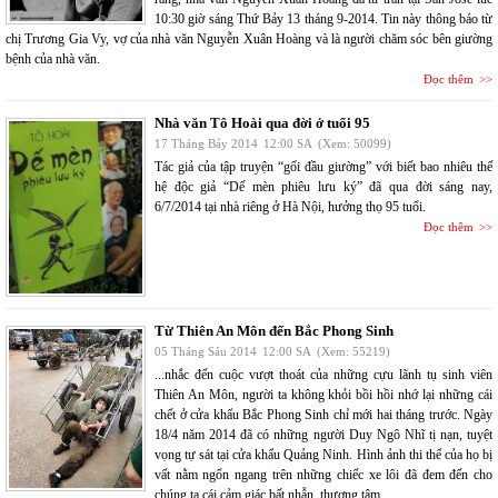
10:30 giờ sáng Thứ Bảy 13 tháng 9-2014. Tin này thông báo từ
chị Trương Gia Vy, vợ của nhà văn Nguyễn Xuân Hoàng và là người chăm sóc bên giường
bệnh của nhà văn.
Đọc thêm
Nhà văn Tô Hoài qua đời ở tuổi 95
17 Tháng Bảy 2014
12:00 SA
(Xem: 50099)
Tác giả của tập truyện “gối đầu giường” với biết bao nhiêu thế
hệ độc giả “Dế mèn phiêu lưu ký” đã qua đời sáng nay,
6/7/2014 tại nhà riêng ở Hà Nội, hưởng thọ 95 tuổi.
Đọc thêm
Từ Thiên An Môn đến Bắc Phong Sinh
05 Tháng Sáu 2014
12:00 SA
(Xem: 55219)
...nhắc đến cuộc vượt thoát của những cựu lãnh tụ sinh viên
Thiên An Môn, người ta không khỏi bồi hồi nhớ lại những cái
chết ở cửa khẩu Bắc Phong Sinh chỉ mới hai tháng trước. Ngày
18/4 năm 2014 đã có những người Duy Ngô Nhĩ tị nạn, tuyệt
vọng tự sát tại cửa khẩu Quảng Ninh. Hình ảnh thi thể của họ bị
vất nằm ngổn ngang trên những chiếc xe lôi đã đem đến cho
chúng ta cái cảm giác bất nhẫn, thương tâm.