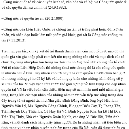
- Công ước quốc tế về các quyền kinh tế, văn hóa và xã hội và Công ước quốc tề
về các quyền dân sự chính trị (24.9.1982);
- Công ước về quyền trẻ em (20.2.1990);
- Công ước của Liên Hiệp Quốc về chống tra tấn và trừng phạt hoặc đối xử tàn
nhẫn, vô nhân đạo hoặc làm mất phẩm giá khác, gọi tắt là Công ước chống tra
tấn (7.11.2013).
Trên nguyên tắc, khi ký kết để trở thành thành viên của một tổ chức nào đó thì
quốc gia xin gia nhập phải cam kết tôn trọng những tôn chỉ và mục đích của tổ
chức đó, cũng như phải tôn trọng và thực thi những thoả ước chung của tổ chức.
Với tổ chức Liên Hiệp Quốc thì những thoả ước chung đó là các công ước quốc
tế như đã nêu ở trên. Tuy nhiên cho tới nay nhà cầm quyền CSVN chưa bao giờ
tôn trọng những gì họ đã ký kết và luôn ngụy biện cho những hành động cố ý
sai trái của họ. Vì vậy vạch trần trước thế giới sự thật về tình trạng chà đạp nhân
quyền tại VN là việc luôn cần thiết. Hiện nay số nạn nhân mới mỗi năm lại gia
tăng, trong khi các nạn nhân của những năm trước vẫn tiếp tục sống trong đọa
đày trong tù và ngoài tù, như Nhà giáo Đinh Đăng Định, ông Ngô Hào, Lm.
Nguyễn Văn Lý, Ms. Nguyễn Công Chính, Blogger Điếu Cày, Tạ Phong Tần,
Trần Huỳnh Duy Thức, Ls. Cù Huy Hà Vũ, Đinh Nguyên Kha, bà Lê Thị Đoa,
Trần Thị Thúy, Nhà văn Nguyễn Xuân Nghĩa, các ông Vi Đức Hồi, Trần Anh
Kim, và một danh sách hàng mấy trăm người. Đó là những nhân vật tiêu biểu cho
tình trạng vi phạm nhân quyền nghiêm trọng của Hà Nội, vốn đã được nhiều cơ