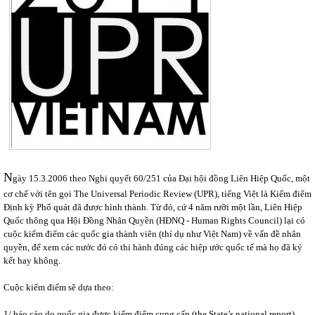
N
gày 15.3.2006 theo Nghi quyết 60/251 của Đại hội đồng Liên Hiệp Quốc, một
cơ chế với tên gọi The Universal Periodic Review (UPR), tiếng Việt là Kiểm điểm
Định kỳ Phổ quát đã được hình thành. Từ đó, cứ 4 năm rưỡi một lần, Liên Hiệp
Quốc thông qua Hội Đồng Nhân Quyền (HĐNQ - Human Rights Council) lại có
cuộc kiểm điểm các quốc gia thành viên (thí dụ như Việt Nam) về vấn đề nhân
quyền, để xem các nước đó có thi hành đúng các hiệp ước quốc tế mà họ đã ký
kết hay không.
Cuộc kiểm điểm sẽ dựa theo:
1/ báo cáo do quốc gia được kiểm điểm cung cấp (the State’s national report),