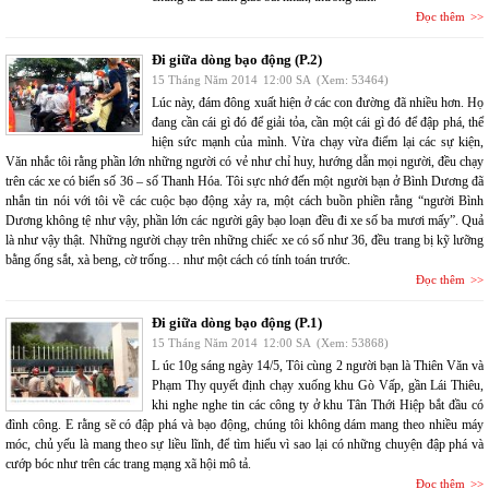
Đọc thêm
Đi giữa dòng bạo động (P.2)
15 Tháng Năm 2014
12:00 SA
(Xem: 53464)
Lúc này, đám đông xuất hiện ở các con đường đã nhiều hơn. Họ
đang cần cái gì đó để giải tỏa, cần một cái gì đó để đập phá, thể
hiện sức mạnh của mình. Vừa chạy vừa điểm lại các sự kiện,
Văn nhắc tôi rằng phần lớn những người có vẻ như chỉ huy, hướng dẫn mọi người, đều chạy
trên các xe có biển số 36 – số Thanh Hóa. Tôi sực nhớ đến một người bạn ở Bình Dương đã
nhắn tin nói với tôi về các cuộc bạo động xảy ra, một cách buồn phiền rằng “người Bình
Dương không tệ như vậy, phần lớn các người gây bạo loạn đều đi xe số ba mươi mấy”. Quả
là như vậy thật. Những người chạy trên những chiếc xe có số như 36, đều trang bị kỹ lưỡng
bằng ống sắt, xà beng, cờ trống… như một cách có tính toán trước.
Đọc thêm
Đi giữa dòng bạo động (P.1)
15 Tháng Năm 2014
12:00 SA
(Xem: 53868)
L úc 10g sáng ngày 14/5, Tôi cùng 2 người bạn là Thiên Văn và
Phạm Thy quyết định chạy xuống khu Gò Vấp, gần Lái Thiêu,
khi nghe nghe tin các công ty ở khu Tân Thới Hiệp bắt đầu có
đình công. E rằng sẽ có đập phá và bạo động, chúng tôi không dám mang theo nhiều máy
móc, chủ yếu là mang theo sự liều lĩnh, để tìm hiểu vì sao lại có những chuyện đập phá và
cướp bóc như trên các trang mạng xã hội mô tả.
Đọc thêm