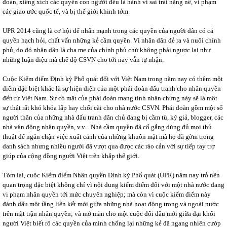
đoán, xiềng xích các quyền con người đều là hành vi sai trái nặng nề, vi phạm
các giao ước quốc tế, và bị thế giới khinh tởm.
UPR 2014 cũng là cơ hội để nhấn mạnh trong các quyền của người dân có cả
quyền hạch hỏi, chất vấn những kẻ cầm quyền. Vì nhân dân đẻ ra và nuôi chính
phủ, do đó nhân dân là cha mẹ của chính phủ chứ không phải ngược lại như
những luận điệu mà chế độ CSVN cho tới nay vẫn tự nhận.
Cuộc Kiểm điểm Định kỳ Phổ quát đối với Việt Nam trong năm nay có thêm một
điểm đặc biệt khác là sự hiện diện của một phái đoàn đấu tranh cho nhân quyền
đến từ Việt Nam. Sự có mặt của phái đoàn mang tính nhân chứng này sẽ là một
sự thật rất khó khỏa lấp hay chối cãi cho nhà nước CSVN. Phái đoàn gồm một số
người thân của những nhà đấu tranh dân chủ đang bị cầm tù, ký giả, blogger, các
nhà vận động nhân quyền, v.v... Nhà cầm quyền đã cố gắng dùng đủ mọi thủ
thuật để ngăn chận việc xuất cảnh của những khuôn mặt mà họ đã gờm trong
danh sách nhưng nhiều người đã vượt qua được các rào cản với sự tiếp tay trợ
giúp của cộng đồng người Việt trên khắp thế giới.
Tóm lại, cuộc Kiểm điểm Nhân quyền Định kỳ Phổ quát (UPR) năm nay trở nên
quan trọng đặc biệt không chỉ vì nội dung kiểm điểm đối với một nhà nước đang
vi phạm nhân quyền tới mức chuyên nghiệp; mà còn vì cuộc kiểm điểm này
đánh dấu một tầng liên kết mới giữa những nhà hoạt động trong và ngoài nước
trên mặt trận nhân quyền; và mở màn cho một cuộc đối đầu mới giữa đại khối
người Việt biết rõ các quyền của mình chống lại những kẻ đã ngang nhiên cướp