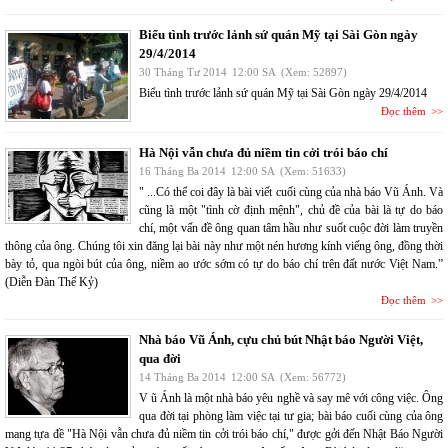
Biểu tình trước lảnh sứ quán Mỹ tại Sài Gòn ngày
29/4/2014
30 Tháng Tư 2014
12:00 SA
(Xem: 52897)
Biểu tình trước lảnh sứ quán Mỹ tại Sài Gòn ngày 29/4/2014
Đọc thêm
Hà Nội vẫn chưa đủ niềm tin cởi trói báo chí
16 Tháng Ba 2014
12:00 SA
(Xem: 51633)
" ...Có thể coi đây là bài viết cuối cùng của nhà báo Vũ Ánh. Và
cũng là một "tình cờ định mệnh", chủ đề của bài là tự do báo
chí, một vấn đề ông quan tâm hầu như suốt cuộc đời làm truyền
thông của ông. Chúng tôi xin đăng lại bài này như một nén hương kính viếng ông, đồng thời
bày tỏ, qua ngòi bút của ông, niềm ao ước sớm có tự do báo chí trên đất nước Việt Nam.”
(Diễn Đàn Thế Kỷ)
Đọc thêm
Nhà báo Vũ Ánh, cựu chủ bút Nhật báo Người Việt,
qua đời
14 Tháng Ba 2014
12:00 SA
(Xem: 56772)
V ũ Ánh là một nhà báo yêu nghề và say mê với công việc. Ông
qua đời tại phòng làm việc tại tư gia; bài báo cuối cùng của ông
mang tựa đề "Hà Nội vẫn chưa đủ niềm tin cởi trói báo chí," được gởi đến Nhật Báo Người