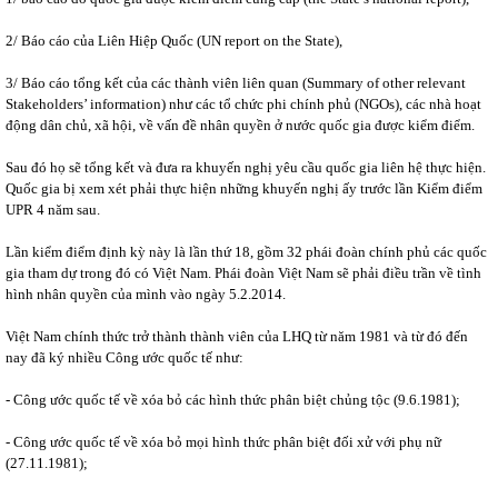
2/ Báo cáo của Liên Hiệp Quốc (UN report on the State),
3/ Báo cáo tổng kết của các thành viên liên quan (Summary of other relevant
Stakeholders’ information) như các tổ chức phi chính phủ (NGOs), các nhà hoạt
động dân chủ, xã hội, về vấn đề nhân quyền ở nước quốc gia được kiểm điểm.
Sau đó họ sẽ tổng kết và đưa ra khuyến nghị yêu cầu quốc gia liên hệ thực hiện.
Quốc gia bị xem xét phải thực hiện những khuyến nghị ấy trước lần Kiểm điểm
UPR 4 năm sau.
Lần kiểm điểm định kỳ này là lần thứ 18, gồm 32 phái đoàn chính phủ các quốc
gia tham dự trong đó có Việt Nam. Phái đoàn Việt Nam sẽ phải điều trần về tình
hình nhân quyền của mình vào ngày 5.2.2014.
Việt Nam chính thức trở thành thành viên của LHQ từ năm 1981 và từ đó đến
nay đã ký nhiều Công ước quốc tế như:
- Công ước quốc tế về xóa bỏ các hình thức phân biệt chủng tộc (9.6.1981);
- Công ước quốc tế về xóa bỏ mọi hình thức phân biệt đối xử với phụ nữ
(27.11.1981);