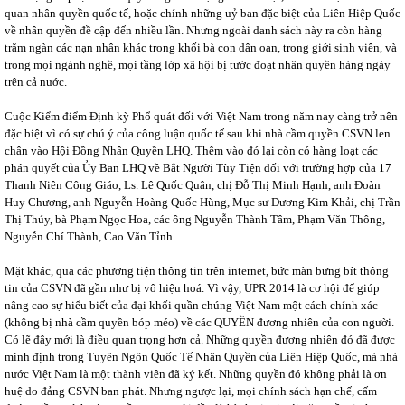
quan nhân quyền quốc tế, hoặc chính những uỷ ban đặc biệt của Liên Hiệp Quốc
về nhân quyền đề cập đến nhiều lần. Nhưng ngoài danh sách này ra còn hàng
trăm ngàn các nạn nhân khác trong khối bà con dân oan, trong giới sinh viên, và
trong mọi ngành nghề, mọi tầng lớp xã hội bị tước đoạt nhân quyền hàng ngày
trên cả nước.
Cuộc Kiểm điểm Định kỳ Phổ quát đối với Việt Nam trong năm nay càng trở nên
đặc biệt vì có sự chú ý của công luận quốc tế sau khi nhà cầm quyền CSVN len
chân vào Hội Đồng Nhân Quyền LHQ. Thêm vào đó lại còn có hàng loạt các
phán quyết của Ủy Ban LHQ về Bắt Người Tùy Tiện đối với trường hợp của 17
Thanh Niên Công Giáo, Ls. Lê Quốc Quân, chị Đỗ Thị Minh Hạnh, anh Đoàn
Huy Chương, anh Nguyễn Hoàng Quốc Hùng, Mục sư Dương Kim Khải, chị Trần
Thị Thúy, bà Phạm Ngọc Hoa, các ông Nguyễn Thành Tâm, Phạm Văn Thông,
Nguyễn Chí Thành, Cao Văn Tỉnh.
Mặt khác, qua các phương tiện thông tin trên internet, bức màn bưng bít thông
tin của CSVN đã gần như bị vô hiệu hoá. Vì vậy, UPR 2014 là cơ hội để giúp
nâng cao sự hiểu biết của đại khối quần chúng Việt Nam một cách chính xác
(không bị nhà cầm quyền bóp méo) về các QUYỀN đương nhiên của con người.
Có lẽ đây mới là điều quan trọng hơn cả. Những quyền đương nhiên đó đã được
minh định trong Tuyên Ngôn Quốc Tế Nhân Quyền của Liên Hiệp Quốc, mà nhà
nước Việt Nam là một thành viên đã ký kết. Những quyền đó không phải là ơn
huệ do đảng CSVN ban phát. Nhưng ngược lại, mọi chính sách hạn chế, cấm