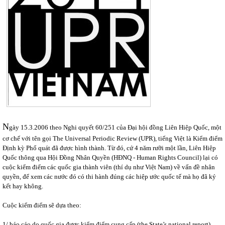
N
gày 15.3.2006 theo Nghi quyết 60/251 của Đại hội đồng Liên Hiệp Quốc, một
cơ chế với tên gọi The Universal Periodic Review (UPR), tiếng Việt là Kiểm điểm
Định kỳ Phổ quát đã được hình thành. Từ đó, cứ 4 năm rưỡi một lần, Liên Hiệp
Quốc thông qua Hội Đồng Nhân Quyền (HĐNQ - Human Rights Council) lại có
cuộc kiểm điểm các quốc gia thành viên (thí dụ như Việt Nam) về vấn đề nhân
quyền, để xem các nước đó có thi hành đúng các hiệp ước quốc tế mà họ đã ký
kết hay không.
Cuộc kiểm điểm sẽ dựa theo:
1/ báo cáo do quốc gia được kiểm điểm cung cấp (the State’s national report),