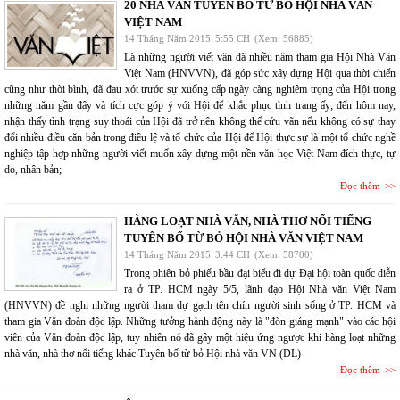
20 NHÀ VĂN TUYÊN BỐ TỪ BỎ HỘI NHÀ VĂN
VIỆT NAM
14 Tháng Năm 2015
5:55 CH
(Xem: 56885)
Là những người viết văn đã nhiều năm tham gia Hội Nhà Văn
Việt Nam (HNVVN), đã góp sức xây dựng Hội qua thời chiến
cũng như thời bình, đã đau xót trước sự xuống cấp ngày càng nghiêm trọng của Hội trong
những năm gần đây và tích cực góp ý với Hội để khắc phục tình trạng ấy; đến hôm nay,
nhận thấy tình trạng suy thoái của Hội đã trở nên không thể cứu vãn nếu không có sự thay
đổi nhiều điều căn bản trong điều lệ và tổ chức của Hội để Hội thực sự là một tổ chức nghề
nghiệp tập hợp những người viết muốn xây dựng một nền văn học Việt Nam đích thực, tự
do, nhân bản;
Đọc thêm
HÀNG LOẠT NHÀ VĂN, NHÀ THƠ NỔI TIẾNG
TUYÊN BỐ TỪ BỎ HỘI NHÀ VĂN VIỆT NAM
14 Tháng Năm 2015
3:44 CH
(Xem: 58700)
Trong phiên bỏ phiếu bầu đại biểu đi dự Đại hội toàn quốc diễn
ra ở TP. HCM ngày 5/5, lãnh đạo Hội Nhà văn Việt Nam
(HNVVN) đề nghị những người tham dự gạch tên chín người sinh sống ở TP. HCM và
tham gia Văn đoàn độc lập. Những tưởng hành động này là "đòn giáng mạnh" vào các hội
viên của Văn đoàn độc lập, tuy nhiên nó đã gây một hiệu ứng ngược khi hàng loạt những
nhà văn, nhà thơ nổi tiếng khác Tuyên bố từ bỏ Hội nhà văn VN (DL)
Đọc thêm