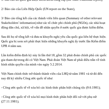
2/ Báo cáo của Liên Hiệp Quốc (UN report on the State),
3/ Báo cáo tổng kết của các thành viên liên quan (Summary of other relevant
Stakeholders’ information) như các tổ chức phi chính phủ (NGOs), các nhà hoạt
động dân chủ, xã hội, về vấn đề nhân quyền ở nước quốc gia được kiểm điểm.
Sau đó họ sẽ tổng kết và đưa ra khuyến nghị yêu cầu quốc gia liên hệ thực hiện.
Quốc gia bị xem xét phải thực hiện những khuyến nghị ấy trước lần Kiểm điểm
UPR 4 năm sau.
Lần kiểm điểm định kỳ này là lần thứ 18, gồm 32 phái đoàn chính phủ các quốc
gia tham dự trong đó có Việt Nam. Phái đoàn Việt Nam sẽ phải điều trần về tình
hình nhân quyền của mình vào ngày 5.2.2014.
Việt Nam chính thức trở thành thành viên của LHQ từ năm 1981 và từ đó đến
nay đã ký nhiều Công ước quốc tế như:
- Công ước quốc tế về xóa bỏ các hình thức phân biệt chủng tộc (9.6.1981);
- Công ước quốc tế về xóa bỏ mọi hình thức phân biệt đối xử với phụ nữ
(27.11.1981);