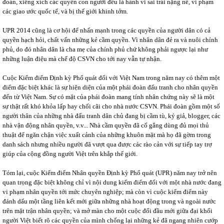
đoán, xiềng xích các quyền con người đều là hành vi sai trái nặng nề, vi phạm
các giao ước quốc tế, và bị thế giới khinh tởm.
UPR 2014 cũng là cơ hội để nhấn mạnh trong các quyền của người dân có cả
quyền hạch hỏi, chất vấn những kẻ cầm quyền. Vì nhân dân đẻ ra và nuôi chính
phủ, do đó nhân dân là cha mẹ của chính phủ chứ không phải ngược lại như
những luận điệu mà chế độ CSVN cho tới nay vẫn tự nhận.
Cuộc Kiểm điểm Định kỳ Phổ quát đối với Việt Nam trong năm nay có thêm một
điểm đặc biệt khác là sự hiện diện của một phái đoàn đấu tranh cho nhân quyền
đến từ Việt Nam. Sự có mặt của phái đoàn mang tính nhân chứng này sẽ là một
sự thật rất khó khỏa lấp hay chối cãi cho nhà nước CSVN. Phái đoàn gồm một số
người thân của những nhà đấu tranh dân chủ đang bị cầm tù, ký giả, blogger, các
nhà vận động nhân quyền, v.v... Nhà cầm quyền đã cố gắng dùng đủ mọi thủ
thuật để ngăn chận việc xuất cảnh của những khuôn mặt mà họ đã gờm trong
danh sách nhưng nhiều người đã vượt qua được các rào cản với sự tiếp tay trợ
giúp của cộng đồng người Việt trên khắp thế giới.
Tóm lại, cuộc Kiểm điểm Nhân quyền Định kỳ Phổ quát (UPR) năm nay trở nên
quan trọng đặc biệt không chỉ vì nội dung kiểm điểm đối với một nhà nước đang
vi phạm nhân quyền tới mức chuyên nghiệp; mà còn vì cuộc kiểm điểm này
đánh dấu một tầng liên kết mới giữa những nhà hoạt động trong và ngoài nước
trên mặt trận nhân quyền; và mở màn cho một cuộc đối đầu mới giữa đại khối
người Việt biết rõ các quyền của mình chống lại những kẻ đã ngang nhiên cướp