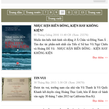
Trang đầu
Trang trước
7
8
9
10
11
12
13
Trang sau
Trang cuối
NHỤC HẬN BIỂN ĐÔNG, KIỆN HAY KHÔNG
KIỆN?
01 Tháng Giêng 2016
11:40 CH
(Xem: 25576)
Muốn tìm hiểu tình hình sôi động ở Á Châu và Đông Nam Á .
Tìm đọc tác phẩm mới nhất của Tiến sĩ Sử học Vũ Ngự Chiêu
và Hoàng Đỗ Vũ : NHỤC HẬN BIỂN ĐÔNG - KIỆN HAY
KHÔNG KIỆN
Đọc thêm
TIN VUI
30 Tháng Bảy 2015
5:30 CH
(Xem: 20670)
Được tin vui, trưởng nam của nhà văn Vũ Thanh là Võ Quốc
Khanh kết duyên cùng Hoàng Thục Linh, hôn lễ được cử hành
vào ngày 30 tháng 7 năm 2015 tại California Hoa Kỳ.
Đọc thêm