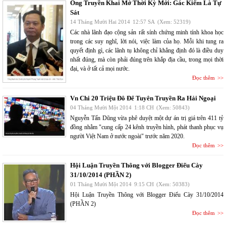
Ông Truyền Khai Mở Thời Kỳ Mới: Gác Kiếm Là Tự
Sát
14 Tháng Mười Hai 2014
12:57 SA
(Xem: 52319)
Các nhà lãnh đạo cộng sản rất sính chứng minh tính khoa học
trong các suy nghĩ, lời nói, việc làm của họ. Mỗi khi tung ra
quyết định gì, các lãnh tụ không chỉ khẳng định đó là điều duy
nhất đúng, mà còn phải đúng trên khắp địa cầu, trong mọi thời
đại, và ở tất cả mọi nước.
Đọc thêm
Vn Chi 20 Triệu Đô Để Tuyên Truyền Ra Hải Ngoại
04 Tháng Mười Một 2014
1:18 CH
(Xem: 50843)
Nguyễn Tấn Dũng vừa phê duyệt một dự án trị giá trên 411 tỷ
đồng nhằm "cung cấp 24 kênh truyền hình, phát thanh phục vụ
người Việt Nam ở nước ngoài" trước năm 2020.
Đọc thêm
Hội Luận Truyền Thông với Blogger Điếu Cày
31/10/2014 (PHẦN 2)
01 Tháng Mười Một 2014
9:15 CH
(Xem: 50383)
Hội Luận Truyền Thông với Blogger Điếu Cày 31/10/2014
(PHẦN 2)
Đọc thêm