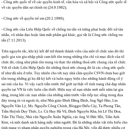
- Công ước quốc tế về các quyền kinh tế, văn hóa và xã hội và Công ước quốc tề
về các quyền dân sự chính trị (24.9.1982);
- Công ước về quyền trẻ em (20.2.1990);
- Công ước của Liên Hiệp Quốc về chống tra tấn và trừng phạt hoặc đối xử tàn
nhẫn, vô nhân đạo hoặc làm mất phẩm giá khác, gọi tắt là Công ước chống tra
tấn (7.11.2013).
Trên nguyên tắc, khi ký kết để trở thành thành viên của một tổ chức nào đó thì
quốc gia xin gia nhập phải cam kết tôn trọng những tôn chỉ và mục đích của tổ
chức đó, cũng như phải tôn trọng và thực thi những thoả ước chung của tổ chức.
Với tổ chức Liên Hiệp Quốc thì những thoả ước chung đó là các công ước quốc
tế như đã nêu ở trên. Tuy nhiên cho tới nay nhà cầm quyền CSVN chưa bao giờ
tôn trọng những gì họ đã ký kết và luôn ngụy biện cho những hành động cố ý
sai trái của họ. Vì vậy vạch trần trước thế giới sự thật về tình trạng chà đạp nhân
quyền tại VN là việc luôn cần thiết. Hiện nay số nạn nhân mới mỗi năm lại gia
tăng, trong khi các nạn nhân của những năm trước vẫn tiếp tục sống trong đọa
đày trong tù và ngoài tù, như Nhà giáo Đinh Đăng Định, ông Ngô Hào, Lm.
Nguyễn Văn Lý, Ms. Nguyễn Công Chính, Blogger Điếu Cày, Tạ Phong Tần,
Trần Huỳnh Duy Thức, Ls. Cù Huy Hà Vũ, Đinh Nguyên Kha, bà Lê Thị Đoa,
Trần Thị Thúy, Nhà văn Nguyễn Xuân Nghĩa, các ông Vi Đức Hồi, Trần Anh
Kim, và một danh sách hàng mấy trăm người. Đó là những nhân vật tiêu biểu cho
tình trạng vi phạm nhân quyền nghiêm trọng của Hà Nội, vốn đã được nhiều cơ