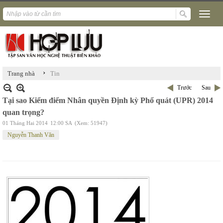
›
Trang nhà
Tin
Trước
Sau
Tại sao Kiểm điểm Nhân quyền Định kỳ Phổ quát (UPR) 2014
quan trọng?
01 Tháng Hai 2014
12:00 SA
(Xem: 51947)
Nguyễn Thanh Văn