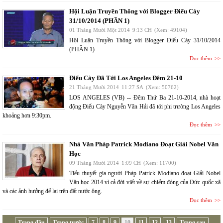
Hội Luận Truyền Thông với Blogger Điếu Cày
31/10/2014 (PHẦN 1)
01 Tháng Mười Một 2014
9:13 CH
(Xem: 49104)
Hội Luận Truyền Thông với Blogger Điếu Cày 31/10/2014
(PHẦN 1)
Đọc thêm
Điếu Cày Đã Tới Los Angeles Đêm 21-10
21 Tháng Mười 2014
11:27 SA
(Xem: 50762)
LOS ANGELES (VB) -- Đêm Thứ Ba 21-10-2014, nhà hoạt
động Điếu Cày Nguyễn Văn Hải đã tới phi trường Los Angeles
khoảng hơn 9:30pm.
Đọc thêm
Nhà Văn Pháp Patrick Modiano Đoạt Giải Nobel Văn
Học
09 Tháng Mười 2014
1:09 CH
(Xem: 11700)
Tiểu thuyết gia người Pháp Patrick Modiano đoạt Giải Nobel
Văn học 2014 vì cả đời viết về sự chiếm đóng của Đức quốc xã
và các ảnh hưởng để lại trên đất nước ông.
Đọc thêm
Trang đầu
Trang trước
7
8
9
10
11
12
13
Trang sau