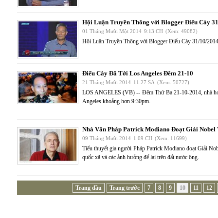
Hội Luận Truyền Thông với Blogger Điếu Cày 3
01 Tháng Mười Một 2014
9:13 CH
(Xem: 49082)
Hội Luận Truyền Thông với Blogger Điếu Cày 31/10/20
Điếu Cày Đã Tới Los Angeles Đêm 21-10
21 Tháng Mười 2014
11:27 SA
(Xem: 50727)
LOS ANGELES (VB) -- Đêm Thứ Ba 21-10-2014, nhà hoạt
Angeles khoảng hơn 9:30pm.
Nhà Văn Pháp Patrick Modiano Đoạt Giải Nobel
09 Tháng Mười 2014
1:09 CH
(Xem: 11699)
Tiểu thuyết gia người Pháp Patrick Modiano đoạt Giải No
quốc xã và các ảnh hưởng để lại trên đất nước ông.
Trang đầu
Trang trước
7
8
9
10
11
12