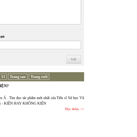
bạn
13
Trang sau
Trang cuối
IỆN?
m Á . Tìm đọc tác phẩm mới nhất của Tiến sĩ Sử học Vũ
NG - KIỆN HAY KHÔNG KIỆN
Đọc thêm