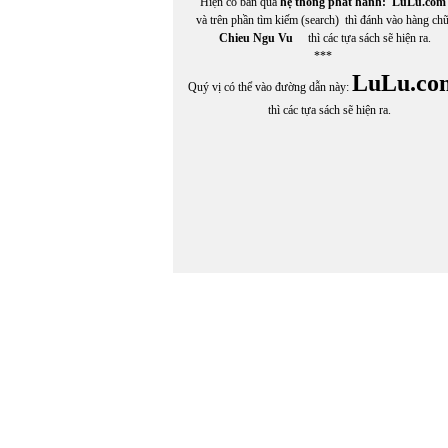
Hiện có bán qua
hệ thống phát hành:
LuLu.com
và trên phần tìm kiếm (search) thì đánh vào hàng ch
Chieu Ngu Vu
thì các tựa sách sẽ hiện ra.
***
LuLu.co
Quý vị có thể vào đường dẫn này:
thì các tựa sách sẽ hiện ra.