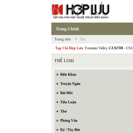
Trang Chính
›
Trang nhà
Tin
- Tạp Chí Hợp Lưu
Fountain Valley,
CA 92708
- USA
THỂ LOẠI
Biên Khảo
Truyện Ngắn
Bài Mới
Tiểu Luận
Thơ
Phỏng Vấn
Ký / Tùy Bút