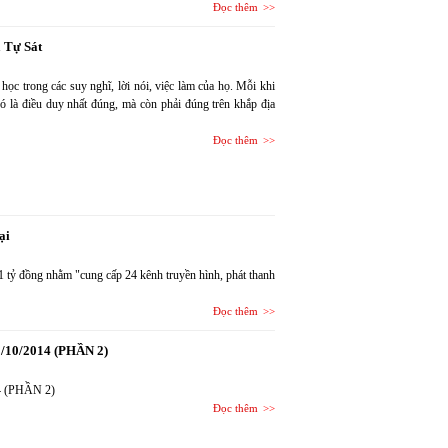
Đọc thêm
 Tự Sát
học trong các suy nghĩ, lời nói, việc làm của họ. Mỗi khi
đó là điều duy nhất đúng, mà còn phải đúng trên khắp địa
Đọc thêm
ại
1 tỷ đồng nhằm "cung cấp 24 kênh truyền hình, phát thanh
Đọc thêm
1/10/2014 (PHẦN 2)
14 (PHẦN 2)
Đọc thêm