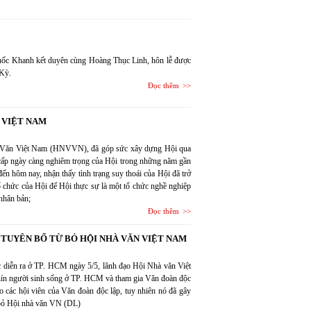
uốc Khanh kết duyên cùng Hoàng Thục Linh, hôn lễ được
 Kỳ.
Đọc thêm
 VIỆT NAM
hà Văn Việt Nam (HNVVN), đã góp sức xây dựng Hội qua
g cấp ngày càng nghiêm trọng của Hội trong những năm gần
đến hôm nay, nhận thấy tình trạng suy thoái của Hội đã trở
ổ chức của Hội để Hội thực sự là một tổ chức nghề nghiệp
nhân bản;
Đọc thêm
 TUYÊN BỐ TỪ BỎ HỘI NHÀ VĂN VIỆT NAM
ốc diễn ra ở TP. HCM ngày 5/5, lãnh đạo Hội Nhà văn Việt
n người sinh sống ở TP. HCM và tham gia Văn đoàn độc
 các hội viên của Văn đoàn độc lập, tuy nhiên nó đã gây
ừ bỏ Hội nhà văn VN (DL)