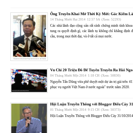
Ông Truyền Khai Mở Thời Kỳ Mới: Gác Kiếm Là
14 Tháng Mười Hai 2014
12:57 SA
(Xem: 52293)
Các nhà lãnh đạo cộng sản rất sính chứng minh tính khoa 
tung ra quyết định gì, các lãnh tụ không chỉ khẳng định 
cầu, trong mọi thời đại, và ở tất cả mọi nước.
Vn Chi 20 Triệu Đô Để Tuyên Truyền Ra Hải Ngo
04 Tháng Mười Một 2014
1:18 CH
(Xem: 50830)
Nguyễn Tấn Dũng vừa phê duyệt một dự án trị giá trên 41
phục vụ người Việt Nam ở nước ngoài" trước năm 2020.
Hội Luận Truyền Thông với Blogger Điếu Cày 3
01 Tháng Mười Một 2014
9:15 CH
(Xem: 50373)
Hội Luận Truyền Thông với Blogger Điếu Cày 31/10/20