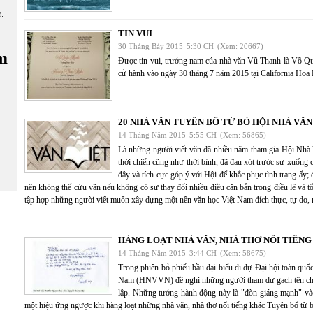
ữ:
TIN VUI
30 Tháng Bảy 2015
5:30 CH
(Xem: 20667)
m
Được tin vui, trưởng nam của nhà văn Vũ Thanh là Võ Q
cử hành vào ngày 30 tháng 7 năm 2015 tại California Hoa
20 NHÀ VĂN TUYÊN BỐ TỪ BỎ HỘI NHÀ VĂN
14 Tháng Năm 2015
5:55 CH
(Xem: 56865)
Là những người viết văn đã nhiều năm tham gia Hội N
thời chiến cũng như thời bình, đã đau xót trước sự xuốn
đây và tích cực góp ý với Hội để khắc phục tình trạng ấy; 
nên không thể cứu vãn nếu không có sự thay đổi nhiều điều căn bản trong điều lệ và t
tập hợp những người viết muốn xây dựng một nền văn học Việt Nam đích thực, tự do, 
HÀNG LOẠT NHÀ VĂN, NHÀ THƠ NỔI TIẾNG
14 Tháng Năm 2015
3:44 CH
(Xem: 58675)
Trong phiên bỏ phiếu bầu đại biểu đi dự Đại hội toàn qu
Nam (HNVVN) đề nghị những người tham dự gạch tên chí
lập. Những tưởng hành động này là "đòn giáng mạnh" vào
một hiệu ứng ngược khi hàng loạt những nhà văn, nhà thơ nổi tiếng khác Tuyên bố t