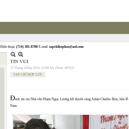
Điện thoại:
(714) 381-8780
E-mail:
tapchihopluu@aol.com
TIN VUI
13 Tháng Giêng 2014
12:00 SA
(Xem: 49322)
TẠP CHÍ HỢP LƯU
Đ
ược tin vui Nhà văn Phạm Ngọc Lương
kết duyên cùng Adam Charles Betz, hôn lễ 
Nam.