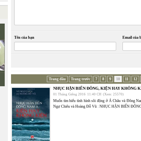
Tên của bạn
Email của 
Trang đầu
Trang trước
7
8
9
10
11
12
NHỤC HẬN BIỂN ĐÔNG, KIỆN HAY KHÔNG K
01 Tháng Giêng 2016
11:40 CH
(Xem: 25570)
Muốn tìm hiểu tình hình sôi động ở Á Châu và Đông Na
Ngự Chiêu và Hoàng Đỗ Vũ : NHỤC HẬN BIỂN ĐÔ