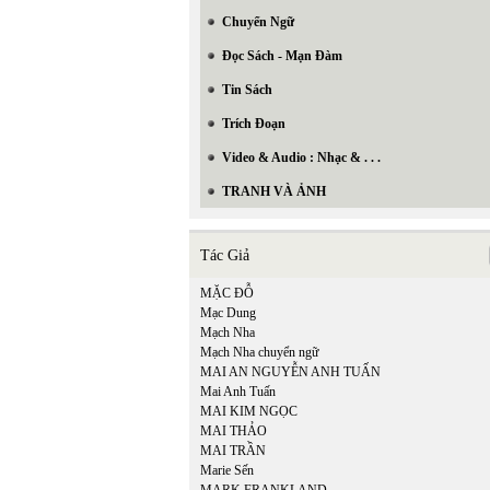
Chuyển Ngữ
Đọc Sách - Mạn Đàm
Tin Sách
Trích Đoạn
Video & Audio : Nhạc & . . .
TRANH VÀ ẢNH
Tác Giả
MẶC ĐỖ
Mạc Dung
Mạch Nha
Mạch Nha chuyển ngữ
MAI AN NGUYỄN ANH TUẤN
Mai Anh Tuấn
In Trang
MAI KIM NGỌC
MAI THẢO
MAI TRẦN
Marie Sến