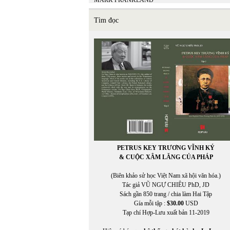
MARK FRANKLAND
Matsuo Bashō
Mi Ly
Tìm đọc
MICHEL LEGRAND - ALAN & MARILYN
BERGMAN
Miên Đáng
miên di
MIÊNG
Mikhail Epstein
Minh Đạo Nguyễn Thạch Hãn
MINH HÀ
Minh Hạo
MINH LÂM
MINH THÙY
MINH TRIẾT VIỆT
MINH TRIẾT VIỆT AN VI
PETRUS KEY TRƯƠNG VĨNH KÝ
Miura Chora
& CUỘC XÂM LĂNG CỦA PHÁP
Mukôda Kuniko
Murakami Ryu
(Biên khảo sử học Việt Nam xã hội văn hóa.)
MỸ CA
Tác giả VŨ NGỰ CHIÊU PhD, JD
Mỹ Dũng
Sách gần 850 trang / chia làm Hai Tập
Gía mỗi tập :
$30.00
USD
Tạp chí Hợp-Lưu xuất bản 11-2019