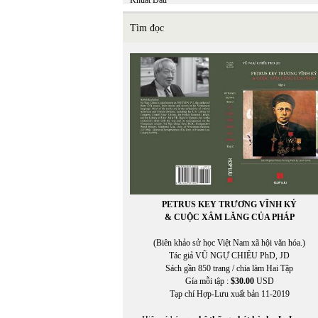
Khuất Đẩu
Khuyết Danh
Kiệm Hoàng
Tìm đọc
KIỆT TẤN
Kiều Thị An Giang
KIM LONG
Kim Nhung
Kim Tuấn
Kinh Dương Vương
Kuroda Momoko
Kurt Vonnegut, Jr.
PETRUS KEY TRƯƠNG VĨNH KÝ
& CUỘC XÂM LĂNG CỦA PHÁP
(Biên khảo sử học Việt Nam xã hội văn hóa.)
Tác giả VŨ NGỰ CHIÊU PhD, JD
Sách gần 850 trang / chia làm Hai Tập
Gía mỗi tập :
$30.00
USD
Tạp chí Hợp-Lưu xuất bản 11-2019