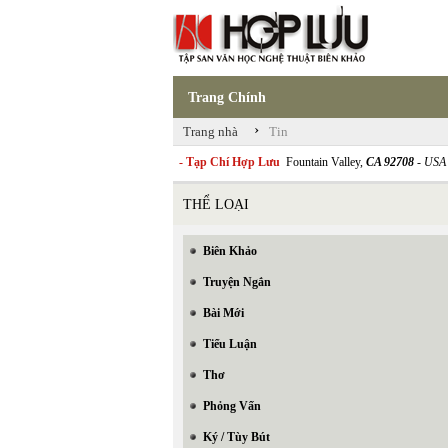
Trang Chính
›
Trang nhà
Tin
- Tạp Chí Hợp Lưu
Fountain Valley,
CA 92708
- USA
THỂ LOẠI
Biên Khảo
Truyện Ngắn
Bài Mới
Tiểu Luận
Thơ
Phỏng Vấn
Ký / Tùy Bút