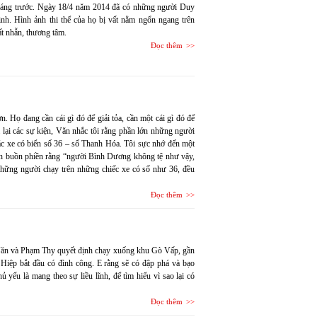
tháng trước. Ngày 18/4 năm 2014 đã có những người Duy
inh. Hình ảnh thi thể của họ bị vất nằm ngổn ngang trên
ất nhẫn, thương tâm.
Đọc thêm
. Họ đang cần cái gì đó để giải tỏa, cần một cái gì đó để
lại các sự kiện, Văn nhắc tôi rằng phần lớn những người
ác xe có biển số 36 – số Thanh Hóa. Tôi sực nhớ đến một
ách buồn phiền rằng “người Bình Dương không tệ như vậy,
Những người chạy trên những chiếc xe có số như 36, đều
Đọc thêm
 Văn và Phạm Thy quyết định chạy xuống khu Gò Vấp, gần
 Hiệp bắt đầu có đình công. E rằng sẽ có đập phá và bạo
yếu là mang theo sự liều lĩnh, để tìm hiểu vì sao lại có
Đọc thêm