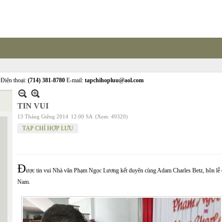
Điện thoại:
(714) 381-8780
E-mail:
tapchihopluu@aol.com
TIN VUI
13 Tháng Giêng 2014
12:00 SA
(Xem: 49320)
TẠP CHÍ HỢP LƯU
Đ
ược tin vui Nhà văn Phạm Ngọc Lương
kết duyên cùng Adam Charles Betz, hôn lễ 
Nam.