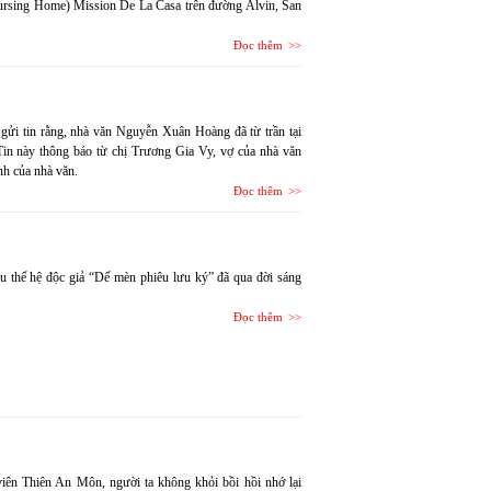
Nursing Home) Mission De La Casa trên đường Alvin, San
Đọc thêm
i tin rằng, nhà văn Nguyễn Xuân Hoàng đã từ trần tại
Tin này thông báo từ chị Trương Gia Vy, vợ của nhà văn
h của nhà văn.
Đọc thêm
iêu thế hệ độc giả “Dế mèn phiêu lưu ký” đã qua đời sáng
Đọc thêm
 viên Thiên An Môn, người ta không khỏi bồi hồi nhớ lại