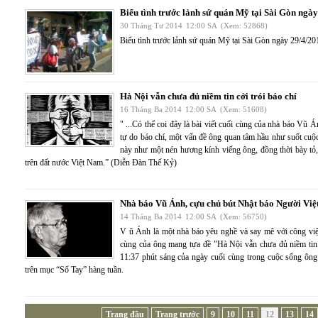
Biểu tình trước lảnh sứ quán Mỹ tại Sài Gòn ngà
30 Tháng Tư 2014
12:00 SA
(Xem: 52868)
Biểu tình trước lảnh sứ quán Mỹ tại Sài Gòn ngày 29/4/2
Hà Nội vẫn chưa đủ niềm tin cởi trói báo chí
16 Tháng Ba 2014
12:00 SA
(Xem: 51608)
" ...Có thể coi đây là bài viết cuối cùng của nhà báo Vũ 
tự do báo chí, một vấn đề ông quan tâm hầu như suốt cuộc
này như một nén hương kính viếng ông, đồng thời bày tỏ,
trên đất nước Việt Nam.” (Diễn Đàn Thế Kỷ)
Nhà báo Vũ Ánh, cựu chủ bút Nhật báo Người Việt
14 Tháng Ba 2014
12:00 SA
(Xem: 56750)
V ũ Ánh là một nhà báo yêu nghề và say mê với công việc.
cùng của ông mang tựa đề "Hà Nội vẫn chưa đủ niềm tin 
11:37 phút sáng của ngày cuối cùng trong cuộc sống ông
trên mục “Sổ Tay” hàng tuần.
Trang đầu
Trang trước
9
10
11
12
13
14