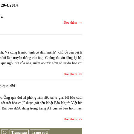
y 29/4/2014
014
Đọc thêm
Ánh. Và cũng là một "tình cờ định mệnh", chủ đề của bài là
 đời làm truyền thông của ông. Chúng tôi xin đăng lại bài
 qua ngòi bút của ông, niềm ao ước sớm có tự do báo chí
Đọc thêm
, qua đời
 Ông qua đời tại phòng làm việc tại tư gia; bài báo cuối
cởi trói báo chí," được gởi đến Nhật Báo Người Việt lúc
. Bài báo được đăng trong trang A1 của số báo hôm nay,
Đọc thêm
15
Trang sau
Trang cuối