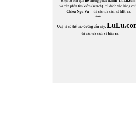
Hiện có bán qua
hệ thống phát hành:
LuLu.com
và trên phần tìm kiếm (search) thì đánh vào hàng ch
Chieu Ngu Vu
thì các tựa sách sẽ hiện ra.
***
LuLu.co
Quý vị có thể vào đường dẫn này:
thì các tựa sách sẽ hiện ra.