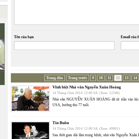
Tên của bạn
Email của 
Trang đầu
Trang trước
9
10
11
12
13
14
Vĩnh biệt Nhà văn Nguyễn Xuân Hoàng
14 Tháng Chín 2014
12:00 SA
(Xem: 12346)
Nhà văn NGUYỄN XUÂN HOÀNG đã từ trần vào lúc 10:50
USA, hưởng thọ 77 tuổi.
Tin Buồn
14 Tháng Chín 2014
12:00 SA
(Xem: 49901)
Sau thời gian dài lâm trọng bệnh, nhà văn Nguyễn Xuân H