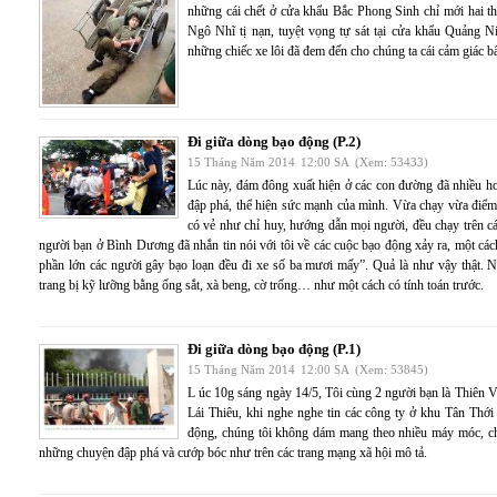
những cái chết ở cửa khẩu Bắc Phong Sinh chỉ mới hai 
Ngô Nhĩ tị nạn, tuyệt vọng tự sát tại cửa khẩu Quảng N
những chiếc xe lôi đã đem đến cho chúng ta cái cảm giác b
Đi giữa dòng bạo động (P.2)
15 Tháng Năm 2014
12:00 SA
(Xem: 53433)
Lúc này, đám đông xuất hiện ở các con đường đã nhiều hơn
đập phá, thể hiện sức mạnh của mình. Vừa chạy vừa điểm 
có vẻ như chỉ huy, hướng dẫn mọi người, đều chạy trên c
người bạn ở Bình Dương đã nhắn tin nói với tôi về các cuộc bạo động xảy ra, một c
phần lớn các người gây bạo loạn đều đi xe số ba mươi mấy”. Quả là như vậy thật. 
trang bị kỹ lưỡng bằng ống sắt, xà beng, cờ trống… như một cách có tính toán trước.
Đi giữa dòng bạo động (P.1)
15 Tháng Năm 2014
12:00 SA
(Xem: 53845)
L úc 10g sáng ngày 14/5, Tôi cùng 2 người bạn là Thiên
Lái Thiêu, khi nghe nghe tin các công ty ở khu Tân Thới
động, chúng tôi không dám mang theo nhiều máy móc, chủ 
những chuyện đập phá và cướp bóc như trên các trang mạng xã hội mô tả.