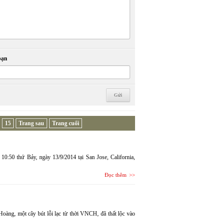
bạn
15
Trang sau
Trang cuối
 thứ Bảy, ngày 13/9/2014 tại San Jose, California,
Đọc thêm
oàng, một cây bút lỗi lạc từ thời VNCH, đã thất lộc vào