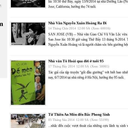
lúc 10:50 thứ Bảy, ngày 13/9/2014 tại nhà Dưỡng Lão (
ữ:
Jose, California, hưởng thọ 74 tuổi.
m
Nhà Văn Nguyễn Xuân Hoàng Ra Đi
14 Tháng Chín 2014
12:00 SA
(Xem: 60016)
SAN JOSE (VB) -- Nhà văn Giao Chỉ Vũ Văn Lộc vừa gử
San Jose lúc 10:30 giờ sáng Thứ Bảy 13 tháng 9-2014. 
Nguyễn Xuân Hoàng và là người chăm sóc bên giường bện
Nhà văn Tô Hoài qua đời ở tuổi 95
17 Tháng Bảy 2014
12:00 SA
(Xem: 50061)
Tác giả của tập truyện “gối đầu giường” với biết bao nh
nay, 6/7/2014 tại nhà riêng ở Hà Nội, hưởng thọ 95 tuổi.
Từ Thiên An Môn đến Bắc Phong Sinh
05 Tháng Sáu 2014
12:00 SA
(Xem: 55199)
...nhắc đến cuộc vượt thoát của những cựu lãnh tụ sinh