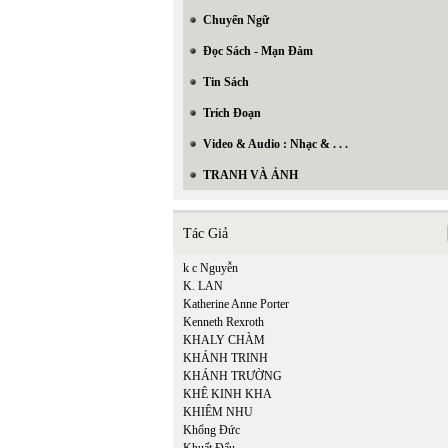
Chuyển Ngữ
Đọc Sách - Mạn Đàm
Tin Sách
Trích Đoạn
Video & Audio : Nhạc & . . .
TRANH VÀ ẢNH
Tác Giả
k c Nguyễn
K. LAN
Katherine Anne Porter
Kenneth Rexroth
KHALY CHÀM
KHÁNH TRINH
In Trang
KHÁNH TRƯỜNG
KHÊ KINH KHA
KHIÊM NHU
Khổng Đức