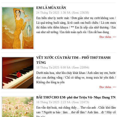
EM LÀ MÙA XUÂN
24 Tháng Tư 2025
1:36 SA
(Xem: 23638)
Em hiền như ly nước mát / Đơn giản như nụ cười không son /
Là quả trứng buổi sáng, là tô canh rau buổi chiều / Là cơn mưa
thì thầm trên thềm khuya / ** Em là xếp của nhớ thương / Em
oai như nữ tướng / Em tính toán rạch ròi / Em rất bao dung
Đọc thêm
VẾT XƯỚC CỦA TRÁI TIM – PHỔ THƠ THANH
TÙNG
18 Tháng Tư 2025
6:00 SA
(Xem: 22094)
Dưới màu hoa, như lửa cháy khát khao / Anh nắm tay em, bước
dọc con đường vắng / Chỉ có tiếng ve, trong trưa hè yên tĩnh /
Không cho lòng ta yên
Đọc thêm
BÀI THƠ CHO EM- phổ thơ Triệu Vũ- Nhạc Dang TN
16 Tháng Tư 2025
2:23 SA
(Xem: 22473)
Em vẫn đợi hoài, mà chẳng thấy… Thơ của anh . Chắc khó lắm
sao ? Người ta bảo : làm….thơ dễ lắm ! Anh làm…đi ! Hãy cố