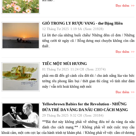
lên nào .
Đọc thêm
GIÓ TRONG LY RƯỢU VANG - thơ Đặng Hiền
12 Tháng Tư 2025
1:19 SA
(Xem: 21928)
Là lời thơ của những buổi chiều/ Những đêm cô đơn / Những
tiếng cười từ ngày cũ / Bỗng dưng mọi chuyện không còn cần
thiết .
Đọc thêm
TIẾC MỘT MÙI HƯƠNG
01 Tháng Tư 2025
11:24 CH
(Xem: 23374)
phải em đã đến gõ cánh cửa đời tôi / cho ánh nắng lùa vào bức
tường rêu phong lấm bụi / thời gian thì cũng vô tình như đám
mây / vẫn trôi hoài không mệt mỏi
Đọc thêm
Yellowbrown Babies for the Revolution - NHỮNG
ĐỨA TRẺ DA VÀNG DA NÂU CHO CÁCH MẠNG
29 Tháng Ba 2025
9:32 CH
(Xem: 20184)
**Bài thơ này không phải về những đứa trẻ da vàng da nâu
dành cho cách mạng.** / Không phải về một cuộc truy cầu
khoái cảm, một cơn cực lạc của hành trình tự khám phá. / Không phải về việc cắm cờ dương