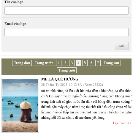
Tên của bạn
Email của bạn
Trang đầu
Trang trước
1
2
3
4
5
6
7
Trang sau
Trang cuối
MẸ LÀ QUÊ HƯƠNG
28 Tháng Tư 2025
10:13 SA
(Xem: 25332)
tôi xa nhà cũng đã lâu / đi lúc nửa đêm / khi tiếng gà đầu thôn
chưa kịp gáy / mẹ tôi ngồi ở đầu giường / lặng câm không nói /
trong ánh mắt có giọt nước lăn dài / rồi bóng đêm trùm xuống /
thế mà gần mấy chục năm / mẹ tôi chết rồi / tôi cũng chưa về lại
lần nào / về để thắp lên mộ mẹ một nén nhang / kể cho mẹ nghe
những nỗi đời xa cách / để mẹ được yên lòng
Đọc thêm