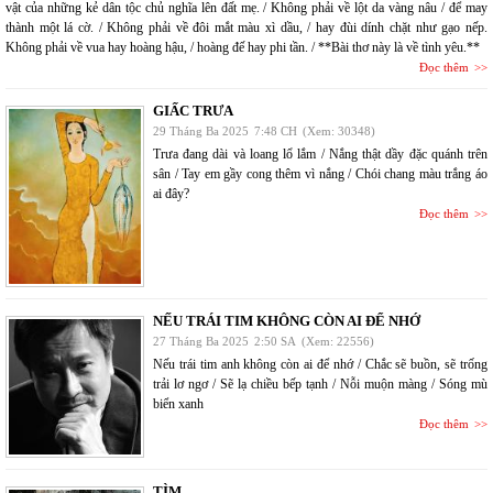
vật của những kẻ dân tộc chủ nghĩa lên đất mẹ. / Không phải về lột da vàng nâu / để may
thành một lá cờ. / Không phải về đôi mắt màu xì dầu, / hay đùi dính chặt như gạo nếp.
Không phải về vua hay hoàng hậu, / hoàng đế hay phi tần. / **Bài thơ này là về tình yêu.**
Đọc thêm
GIẤC TRƯA
29 Tháng Ba 2025
7:48 CH
(Xem: 30348)
Trưa đang dài và loang lổ lắm / Nắng thật dầy đặc quánh trên
sân / Tay em gầy cong thêm vì nắng / Chói chang màu trắng áo
ai đây?
Đọc thêm
NẾU TRÁI TIM KHÔNG CÒN AI ĐỂ NHỚ
27 Tháng Ba 2025
2:50 SA
(Xem: 22556)
Nếu trái tim anh không còn ai để nhớ / Chắc sẽ buồn, sẽ trống
trải lơ ngơ / Sẽ lạ chiều bếp tạnh / Nỗi muộn màng / Sóng mù
biển xanh
Đọc thêm
TÌM