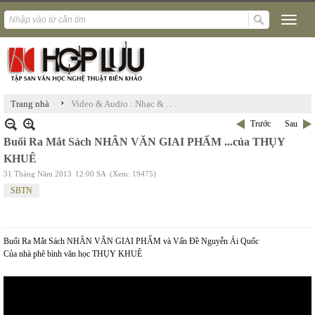
›
Trang nhà
Video & Audio : Nhạc & . . .
Trước
Sau
Buổi Ra Mắt Sách NHÂN VĂN GIAI PHẨM ...của THỤY
KHUÊ
31 Tháng Năm 2013
12:00 SA
(Xem: 19475)
SBTN
Buổi Ra Mắt Sách NHÂN VĂN GIAI PHẨM và Vấn Đề Nguyễn Ái Quốc
Của nhà phê bình văn học THỤY KHUÊ