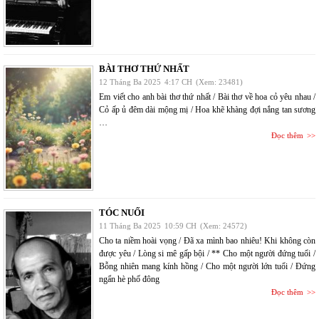
BÀI THƠ THỨ NHẤT
12 Tháng Ba 2025
4:17 CH
(Xem: 23481)
Em viết cho anh bài thơ thứ nhất / Bài thơ về hoa cỏ yêu nhau /
Cỏ ấp ủ đêm dài mộng mị / Hoa khẽ khàng đợi nắng tan sương
…
Đọc thêm
TÓC NUỐI
11 Tháng Ba 2025
10:59 CH
(Xem: 24572)
Cho ta niềm hoài vọng / Đã xa mình bao nhiêu! Khi không còn
được yêu / Lòng si mê gấp bội / ** Cho một người đứng tuổi /
Bỗng nhiên mang kính hồng / Cho một người lớn tuổi / Đứng
ngẩn hè phố đông
Đọc thêm