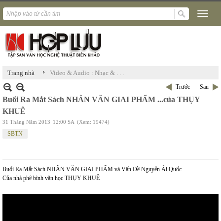
›
Trang nhà
Video & Audio : Nhạc & . . .
Trước
Sau
Buổi Ra Mắt Sách NHÂN VĂN GIAI PHẨM ...của THỤY
KHUÊ
31 Tháng Năm 2013
12:00 SA
(Xem: 19474)
SBTN
Buổi Ra Mắt Sách NHÂN VĂN GIAI PHẨM và Vấn Đề Nguyễn Ái Quốc
Của nhà phê bình văn học THỤY KHUÊ