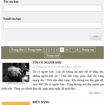
Tên của bạn
Email của bạn
Trang đầu
Trang trước
2
3
4
5
6
7
8
Trang sau
Trang cuối
TÔI CÓ NGƯỜI ANH
22 Tháng Ba 2025
12:40 SA
(Xem: 23757)
Tôi có người Anh / Lâu rồi không thả hồn viết về đồng đội,
những người lính trẻ / Chắc hẳn cũng quên, thời vẫy vùng
ngang dọc / Thời nắm đấm vung / Khi không vui, khi giận dữ,
cuộc đời! Tôi có người Anh / Từng thương tích đầy người qua
chiến trận / Từng say khướt đêm dài, ngày phép ngắn, để quên đau…
Đọc thêm
BIỂN NẮNG