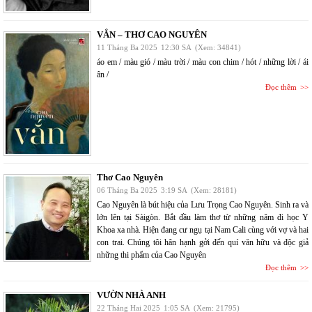
VẮN – THƠ CAO NGUYÊN
11 Tháng Ba 2025
12:30 SA
(Xem: 34841)
áo em / màu gió / màu trời / màu con chim / hót / những lời / ái
ân /
Đọc thêm
Thơ Cao Nguyên
06 Tháng Ba 2025
3:19 SA
(Xem: 28181)
Cao Nguyên là bút hiệu của Lưu Trọng Cao Nguyên. Sinh ra và
lớn lên tại Sàigòn. Bắt đầu làm thơ từ những năm đi học Y
Khoa xa nhà. Hiện đang cư ngụ tại Nam Cali cùng với vợ và hai
con trai. Chúng tôi hân hạnh gởi đến quí văn hữu và độc giả
những thi phẩm của Cao Nguyên
Đọc thêm
VƯỜN NHÀ ANH
22 Tháng Hai 2025
1:05 SA
(Xem: 21795)