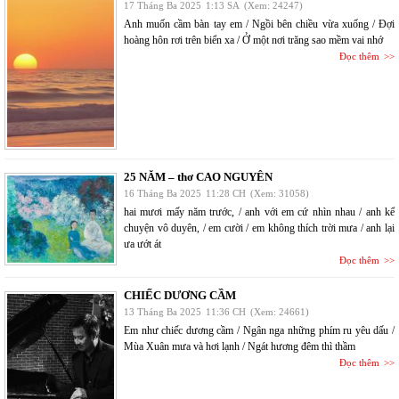
17 Tháng Ba 2025
1:13 SA
(Xem: 24247)
Anh muốn cầm bàn tay em / Ngồi bên chiều vừa xuống / Đợi
hoàng hôn rơi trên biển xa / Ở một nơi trăng sao mềm vai nhớ
Đọc thêm
25 NĂM – thơ CAO NGUYÊN
16 Tháng Ba 2025
11:28 CH
(Xem: 31058)
hai mươi mấy năm trước, / anh với em cứ nhìn nhau / anh kể
chuyện vô duyên, / em cười / em không thích trời mưa / anh lại
ưa ướt át
Đọc thêm
CHIẾC DƯƠNG CẦM
13 Tháng Ba 2025
11:36 CH
(Xem: 24661)
Em như chiếc dương cầm / Ngân nga những phím ru yêu dấu /
Mùa Xuân mưa và hơi lạnh / Ngát hương đêm thì thầm
Đọc thêm