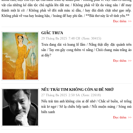
vật của những kẻ dân tộc chủ nghĩa lên đất mẹ. / Không phải về lột da vàng nâu / để may
thành một lá cờ. / Không phải về đôi mắt màu xì dầu, / hay đùi dính chặt như gạo nếp.
Không phải về vua hay hoàng hậu, / hoàng đế hay phi tần. / **Bài thơ này là về tình yêu.**
Đọc thêm
GIẤC TRƯA
29 Tháng Ba 2025
7:48 CH
(Xem: 30415)
Trưa đang dài và loang lổ lắm / Nắng thật dầy đặc quánh trên
sân / Tay em gầy cong thêm vì nắng / Chói chang màu trắng áo
ai đây?
Đọc thêm
NẾU TRÁI TIM KHÔNG CÒN AI ĐỂ NHỚ
27 Tháng Ba 2025
2:50 SA
(Xem: 22618)
Nếu trái tim anh không còn ai để nhớ / Chắc sẽ buồn, sẽ trống
trải lơ ngơ / Sẽ lạ chiều bếp tạnh / Nỗi muộn màng / Sóng mù
biển xanh
Đọc thêm