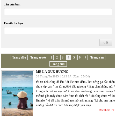
Tên của bạn
Email của bạn
Trang đầu
Trang trước
1
2
3
4
5
6
7
Trang sau
Trang cuối
MẸ LÀ QUÊ HƯƠNG
28 Tháng Tư 2025
10:13 SA
(Xem: 25404)
tôi xa nhà cũng đã lâu / đi lúc nửa đêm / khi tiếng gà đầu thôn
chưa kịp gáy / mẹ tôi ngồi ở đầu giường / lặng câm không nói /
trong ánh mắt có giọt nước lăn dài / rồi bóng đêm trùm xuống /
thế mà gần mấy chục năm / mẹ tôi chết rồi / tôi cũng chưa về lại
lần nào / về để thắp lên mộ mẹ một nén nhang / kể cho mẹ nghe
những nỗi đời xa cách / để mẹ được yên lòng
Đọc thêm