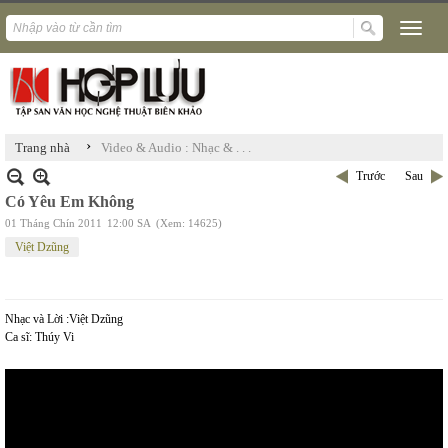
›
Trang nhà
Video & Audio : Nhạc & . . .
Trước
Sau
Có Yêu Em Không
01 Tháng Chín 2011
12:00 SA
(Xem: 14625)
Việt Dzũng
Nhạc và Lời :Việt Dzũng
Ca sĩ: Thúy Vi