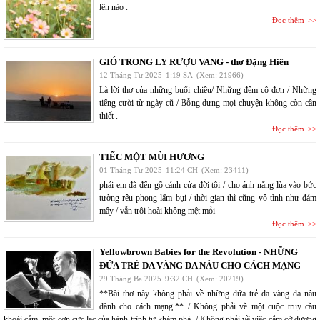
lên nào .
Đọc thêm
GIÓ TRONG LY RƯỢU VANG - thơ Đặng Hiền
12 Tháng Tư 2025
1:19 SA
(Xem: 21966)
Là lời thơ của những buổi chiều/ Những đêm cô đơn / Những
tiếng cười từ ngày cũ / Bỗng dưng mọi chuyện không còn cần
thiết .
Đọc thêm
TIẾC MỘT MÙI HƯƠNG
01 Tháng Tư 2025
11:24 CH
(Xem: 23411)
phải em đã đến gõ cánh cửa đời tôi / cho ánh nắng lùa vào bức
tường rêu phong lấm bụi / thời gian thì cũng vô tình như đám
mây / vẫn trôi hoài không mệt mỏi
Đọc thêm
Yellowbrown Babies for the Revolution - NHỮNG
ĐỨA TRẺ DA VÀNG DA NÂU CHO CÁCH MẠNG
29 Tháng Ba 2025
9:32 CH
(Xem: 20219)
**Bài thơ này không phải về những đứa trẻ da vàng da nâu
dành cho cách mạng.** / Không phải về một cuộc truy cầu
khoái cảm, một cơn cực lạc của hành trình tự khám phá. / Không phải về việc cắm cờ dương