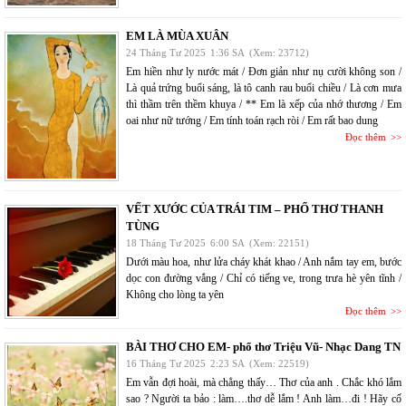
EM LÀ MÙA XUÂN
24 Tháng Tư 2025
1:36 SA
(Xem: 23712)
Em hiền như ly nước mát / Đơn giản như nụ cười không son /
Là quả trứng buổi sáng, là tô canh rau buổi chiều / Là cơn mưa
thì thầm trên thềm khuya / ** Em là xếp của nhớ thương / Em
oai như nữ tướng / Em tính toán rạch ròi / Em rất bao dung
Đọc thêm
VẾT XƯỚC CỦA TRÁI TIM – PHỔ THƠ THANH
TÙNG
18 Tháng Tư 2025
6:00 SA
(Xem: 22151)
Dưới màu hoa, như lửa cháy khát khao / Anh nắm tay em, bước
dọc con đường vắng / Chỉ có tiếng ve, trong trưa hè yên tĩnh /
Không cho lòng ta yên
Đọc thêm
BÀI THƠ CHO EM- phổ thơ Triệu Vũ- Nhạc Dang TN
16 Tháng Tư 2025
2:23 SA
(Xem: 22519)
Em vẫn đợi hoài, mà chẳng thấy… Thơ của anh . Chắc khó lắm
sao ? Người ta bảo : làm….thơ dễ lắm ! Anh làm…đi ! Hãy cố