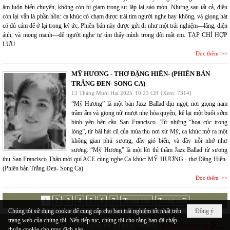
âm luôn biến chuyển, không còn bị giam trong sự lặp lại sáo mòn. Nhưng sau tất cả, điều
còn lại vẫn là phần hồn: ca khúc có chạm được trái tim người nghe hay không, và giọng hát
có đủ cảm để ở lại trong ký ức. Phiên bản này được gửi đi như một trải nghiệm—lắng, điện
ảnh, và mong manh—để người nghe tự tìm thấy mình trong đôi mắt em. TẠP CHÍ HỢP
LƯU
Đọc thêm
MỸ HƯƠNG - THƠ ĐẶNG HIỀN- (PHIÊN BẢN
TRẮNG ĐEN- SONG CA)
13 Tháng Mười Hai 2025
10:23 CH
(Xem: 7314)
“Mỹ Hương” là một bản Jazz Ballad dịu ngọt, nơi giọng nam
trầm ấm và giọng nữ mượt nhẹ hòa quyện, kể lại một buổi sớm
bình yên bên cầu San Francisco. Từ những “hoa cúc trong
lòng”, từ bài hát cũ của mùa thu nơi xứ Mỹ, ca khúc mở ra một
không gian phủ sương, đầy gió biển, và đầy nỗi nhớ như
sương. “Mỹ Hương” là một lời thì thầm Jazz Ballad từ sương
thu San Francisco Thân mời quí ACE cùng nghe Ca khúc: MỸ HƯƠNG - thơ Đặng Hiền-
(Phiên bản Trắng Đen- Song Ca)
Đọc thêm
1
2
3
4
5
6
7
Trang sau
Trang cuối
Chúng tôi sử dụng cookie để cung cấp cho bạn trải nghiệm tốt nhất trên
Đồng ý
trang web của chúng tôi. Nếu tiếp tục, chúng tôi cho rằng bạn đã chấp
Copyright © 2026
hopluu.net
All rights reserved
thuận cookie cho mục đích này.