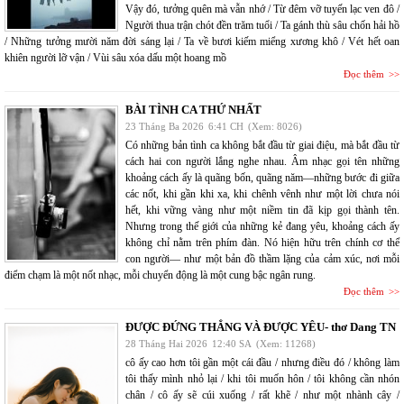
Vậy đó, tưởng quên mà vẫn nhớ / Từ đêm vỡ tuyến lạc ven đô /
Người thua trận chót đền trăm tuổi / Ta gánh thù sâu chốn hải hồ
/ Những tưởng mười năm đời sáng lại / Ta về bươi kiếm miểng xương khô / Vét hết oan
khiên người lỡ vận / Vùi sâu xóa dấu một hoang mồ
Đọc thêm
BÀI TÌNH CA THỨ NHẤT
23 Tháng Ba 2026
6:41 CH
(Xem: 8026)
Có những bản tình ca không bắt đầu từ giai điệu, mà bắt đầu từ
cách hai con người lắng nghe nhau. Âm nhạc gọi tên những
khoảng cách ấy là quãng bốn, quãng năm—những bước đi giữa
các nốt, khi gần khi xa, khi chênh vênh như một lời chưa nói
hết, khi vững vàng như một niềm tin đã kịp gọi thành tên.
Nhưng trong thế giới của những kẻ đang yêu, khoảng cách ấy
không chỉ nằm trên phím đàn. Nó hiện hữu trên chính cơ thể
con người— như một bản đồ thầm lặng của cảm xúc, nơi mỗi
điểm chạm là một nốt nhạc, mỗi chuyển động là một cung bậc ngân rung.
Đọc thêm
ĐƯỢC ĐỨNG THẲNG VÀ ĐƯỢC YÊU- thơ Dang TN
28 Tháng Hai 2026
12:40 SA
(Xem: 11268)
cô ấy cao hơn tôi gần một cái đầu / nhưng điều đó / không làm
tôi thấy mình nhỏ lại / khi tôi muốn hôn / tôi không cần nhón
chân / cô ấy sẽ cúi xuống / rất khẽ / như một nhành cây /