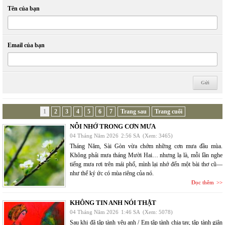
Tên của bạn
Email của bạn
1
2
3
4
5
6
7
Trang sau
Trang cuối
NỖI NHỚ TRONG CƠN MƯA
04 Tháng Năm 2026
2:56 SA
(Xem: 3465)
Tháng Năm, Sài Gòn vừa chớm những cơn mưa đầu mùa.
Không phải mưa tháng Mười Hai… nhưng lạ là, mỗi lần nghe
tiếng mưa rơi trên mái phố, mình lại nhớ đến một bài thơ cũ—
như thể ký ức có mùa riêng của nó.
Đọc thêm
KHÔNG TIN ANH NÓI THẬT
04 Tháng Năm 2026
1:46 SA
(Xem: 5078)
Sau khi đã tập tành yêu anh / Em tập tành chia tay, tập tành giận