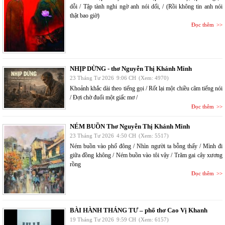
dỗi / Tập tành nghi ngờ anh nói dối, / (Rồi không tin anh nói
thật bao giờ)
Đọc thêm
NHỊP DỪNG - thơ Nguyễn Thị Khánh Minh
23 Tháng Tư 2026
9:06 CH
(Xem: 4970)
Khoảnh khắc dài theo tiếng gọi / Rốt lại một chiều câm tiếng nói
/ Đợi chờ đuối một giấc mơ /
Đọc thêm
NÉM BUỒN Thơ Nguyễn Thị Khánh Minh
23 Tháng Tư 2026
4:50 CH
(Xem: 5517)
Ném buồn vào phố đông / Nhìn người ta bỗng thấy / Mình đi
giữa đồng không / Ném buồn vào tôi vậy / Trăm gai cây xương
rồng
Đọc thêm
BÀI HÀNH THÁNG TƯ – phổ thơ Cao Vị Khanh
19 Tháng Tư 2026
9:59 CH
(Xem: 6157)