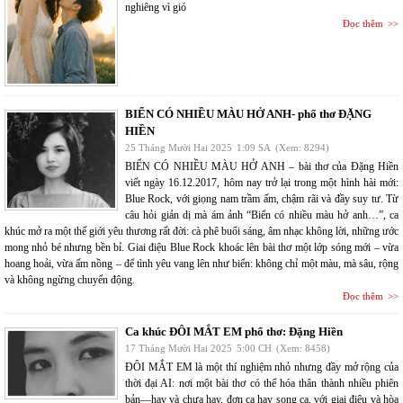
nghiêng vì gió
Đọc thêm
BIỂN CÓ NHIỀU MÀU HỞ ANH- phổ thơ ĐẶNG
HIỀN
25 Tháng Mười Hai 2025
1:09 SA
(Xem: 8294)
BIỂN CÓ NHIỀU MÀU HỞ ANH – bài thơ của Đặng Hiền
viết ngày 16.12.2017, hôm nay trở lại trong một hình hài mới:
Blue Rock, với giọng nam trầm ấm, chậm rãi và đầy suy tư. Từ
câu hỏi giản dị mà ám ảnh “Biển có nhiều màu hở anh…”, ca
khúc mở ra một thế giới yêu thương rất đời: cà phê buổi sáng, âm nhạc không lời, những ước
mong nhỏ bé nhưng bền bỉ. Giai điệu Blue Rock khoác lên bài thơ một lớp sóng mới – vừa
hoang hoải, vừa ấm nồng – để tình yêu vang lên như biển: không chỉ một màu, mà sâu, rộng
và không ngừng chuyển động.
Đọc thêm
Ca khúc ĐÔI MẮT EM phổ thơ: Đặng Hiền
17 Tháng Mười Hai 2025
5:00 CH
(Xem: 8458)
ĐÔI MẮT EM là một thí nghiệm nhỏ nhưng đầy mở rộng của
thời đại AI: nơi một bài thơ có thể hóa thân thành nhiều phiên
bản—hay và chưa hay, đơn ca hay song ca, với giai điệu và hòa