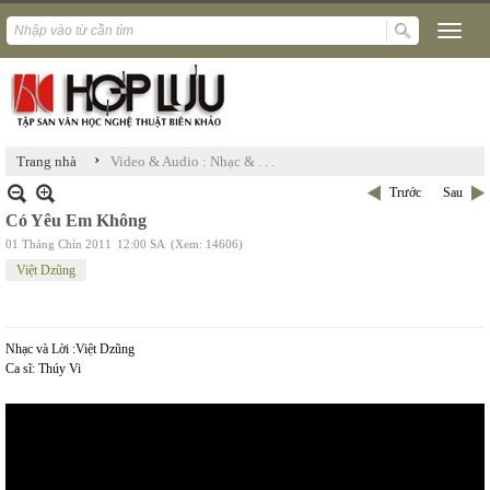
›
Trang nhà
Video & Audio : Nhạc & . . .
Trước
Sau
Có Yêu Em Không
01 Tháng Chín 2011
12:00 SA
(Xem: 14606)
Việt Dzũng
Nhạc và Lời :Việt Dzũng
Ca sĩ: Thúy Vi