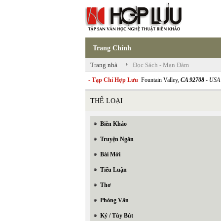
Trang Chính
›
Trang nhà
Đọc Sách - Mạn Đàm
- Tạp Chí Hợp Lưu
Fountain Valley,
CA 92708
- USA
THỂ LOẠI
Biên Khảo
Truyện Ngắn
Bài Mới
Tiểu Luận
Thơ
Phỏng Vấn
Ký / Tùy Bút