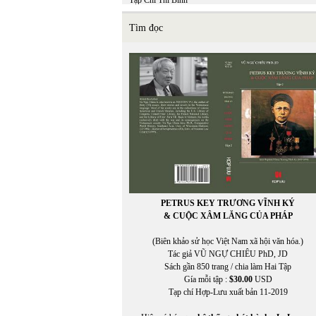
Tạp Chí Thi Bình
TCHL
THẠCH ĐÀ
Tìm đọc
THÁI BẢO
THÁI BÌNH
THÁI THANH
Thái Tú Hạp
THÁI UYÊN
Thái Vĩnh Khiêm (chuyển ngữ)
THẬN NHIÊN
THANH TRÚC
THANH TÙNG
THÀNH VĂN
THẢO HOÀN
Thế Dũng
THẾ GIANG
PETRUS KEY TRƯƠNG VĨNH KÝ
THẾ PHONG
& CUỘC XÂM LĂNG CỦA PHÁP
Thể Thao & Văn Hóa
Thể Thao Văn Hóa
(Biên khảo sử học Việt Nam xã hội văn hóa.)
THẾ UYÊN
Tác giả VŨ NGỰ CHIÊU PhD, JD
THIÊN DI
Sách gần 850 trang / chia làm Hai Tập
thơ
Gía mỗi tập :
$30.00
USD
THỌ MÂN
Tạp chí Hợp-Lưu xuất bản 11-2019
THU HƯƠNG
Thu Nguyễn