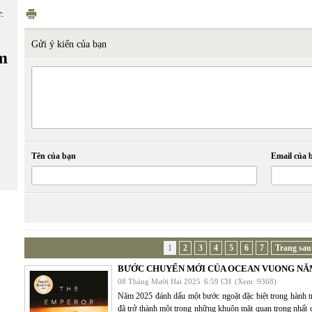
ữ:
Gửi ý kiến của bạn
m
Tên của bạn
Email của 
1
2
3
4
5
6
7
Trang sau
BƯỚC CHUYỂN MỚI CỦA OCEAN VUONG NĂM
08 Tháng Mười Hai 2025
6:59 CH
(Xem: 9368)
Năm 2025 đánh dấu một bước ngoặt đặc biệt trong hành t
đã trở thành một trong những khuôn mặt quan trọng nhất