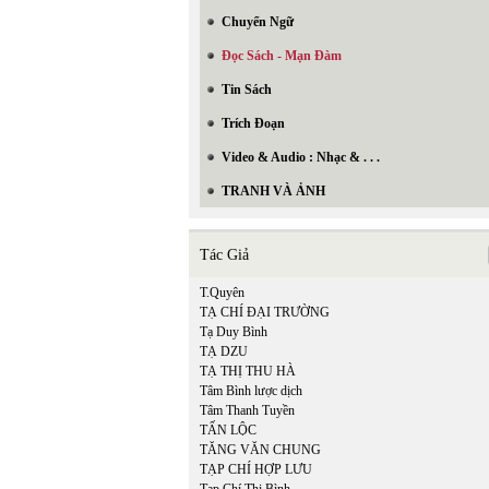
Chuyển Ngữ
Đọc Sách - Mạn Đàm
Tin Sách
Trích Đoạn
Video & Audio : Nhạc & . . .
TRANH VÀ ẢNH
Tác Giả
T.Quyên
TẠ CHÍ ĐẠI TRƯỜNG
Tạ Duy Bình
TẠ DZU
TẠ THỊ THU HÀ
Tâm Bình lược dịch
Tâm Thanh Tuyền
TẤN LỘC
TĂNG VĂN CHUNG
TẠP CHÍ HỢP LƯU