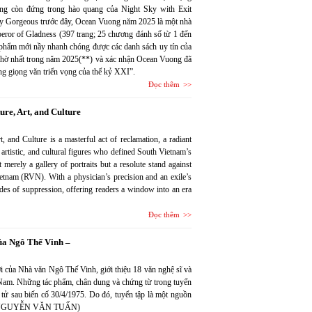
ông còn đứng trong hào quang của Night Sky with Exit
ly Gorgeous trước đây, Ocean Vuong năm 2025 là một nhà
eror of Gladness (397 trang; 25 chương đánh số từ 1 đến
phẩm mới nầy nhanh chóng được các danh sách uy tín của
hờ nhất trong năm 2025(**) và xác nhận Ocean Vuong đã
ng giọng văn triển vọng của thế kỷ XXI”.
Đọc thêm
ure, Art, and Culture
, and Culture is a masterful act of reclamation, a radiant
, artistic, and cultural figures who defined South Vietnam’s
t merely a gallery of portraits but a resolute stand against
ietnam (RVN). With a physician’s precision and an exile’s
cades of suppression, offering readers a window into an era
Đọc thêm
 Ngô Thế Vinh –
ới của Nhà văn Ngô Thế Vinh, giới thiệu 18 văn nghệ sĩ và
 Nam. Những tác phẩm, chân dung và chứng từ trong tuyển
tử sau biến cố 30/4/1975. Do đó, tuyển tập là một nguồn
Hoà. (NGUYỄN VĂN TUẤN)