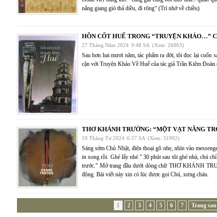
nắng giang gió thả diều, đi rông“ (Trí nhớ về chiều)
HỒN CỐT HUẾ TRONG “TRUYỆN KHẢO…” C
27 Tháng Năm 2024
9:48 SA
(Xem: 26863)
Sau hơn hai mươi năm, tác phẩm ra đời, tôi đọc lại cuốn 
cận với Truyện Khảo Về Huế của tác giả Trần Kiêm Đoàn 
THƠ KHÁNH TRƯỜNG: “MỘT VẠT NẮNG T
19 Tháng Tư 2024
6:57 SA
(Xem: 31992)
Sáng sớm Chủ Nhật, điện thoại gõ nhẹ, nhìn vào messeng
in xong rồi. Ghé lấy nhé.” 30 phút sau tôi ghé nhà, chú c
trước.” Mở trang đầu dưới dòng chữ THƠ KHÁNH TRƯỜ
động. Bài viết này xin có lúc được gọi Chú, xưng cháu.
1
2
3
4
5
6
7
Trang sau