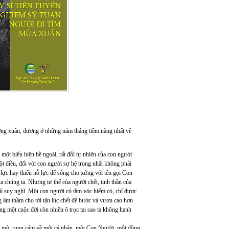
ương xuân, đương ở những năm tháng tiềm năng nhất về
 một biểu hiện bề ngoài, rất đỗi tự nhiên của con người
t điều, đối với con người sự hệ trọng nhất không phải
 lực hay thiếu nỗ lực để sống cho xứng với tên gọi Con
 chúng ta. Nhưng tư thế của người chết, tinh thần của
phải suy nghĩ. Một con người có tầm vóc hiếm có, chỉ được
ng âm thầm cho tới tận lúc chết để bước và vươn cao hơn
ng một cuộc đời còn nhiều ô trọc tại sao ta không hạnh
ng mộ, rung cảm về một cá nhân, một Con Người, một đồng