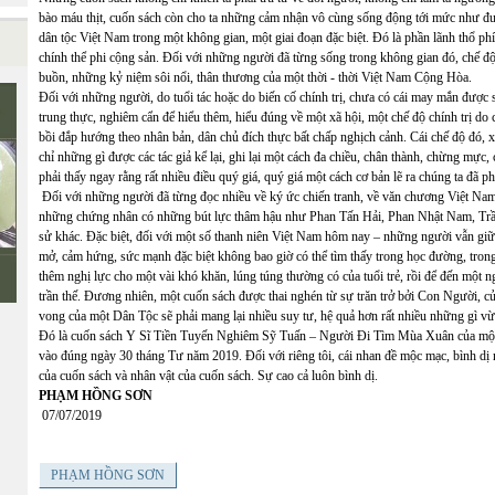
bào máu thịt, cuốn sách còn cho ta những cảm nhận vô cùng sống động tới mức như đượ
dân tộc Việt Nam trong một không gian, một giai đoạn đặc biệt. Đó là phần lãnh thổ ph
chính thể phi cộng sản. Đối với những người đã từng sống trong không gian đó, chế độ
buồn, những kỷ niệm sôi nổi, thân thương của một thời - thời Việt Nam Cộng Hòa.
Đối với những người, do tuổi tác hoặc do biến cố chính trị, chưa có cái may mắn được s
trung thực, nghiêm cẩn để hiểu thêm, hiểu đúng về một xã hội, một chế độ chính trị do
bồi đắp hướng theo nhân bản, dân chủ đích thực bất chấp nghịch cảnh. Cái chế độ đó,
chỉ những gì được các tác giả kể lại, ghi lại một cách đa chiều, chân thành, chừng mực,
phải thấy ngay rằng rất nhiều điều quý giá, quý giá một cách cơ bản lẽ ra chúng ta đã p
Đối với những người đã từng đọc nhiều về ký ức chiến tranh, về văn chương Việt Nam
những chứng nhân có những bút lực thâm hậu như Phan Tấn Hải, Phan Nhật Nam, Trầ
sử khác. Đặc biệt, đối với một số thanh niên Việt Nam hôm nay – những người vẫn giữ
mở, cảm hứng, sức mạnh đặc biệt không bao giờ có thể tìm thấy trong học đường, trong
thêm nghị lực cho một vài khó khăn, lúng túng thường có của tuổi trẻ, rồi để đến một ng
trần thế. Đương nhiên, một cuốn sách được thai nghén từ sự trăn trở bởi Con Người, c
vong của một Dân Tộc sẽ phải mang lại nhiều suy tư, hệ quả hơn rất nhiều những gì vừ
Đó là cuốn sách Y Sĩ Tiền Tuyến Nghiêm Sỹ Tuấn – Người Đi Tìm Mùa Xuân của một 
vào đúng ngày 30 tháng Tư năm 2019. Đối với riêng tôi, cái nhan đề mộc mạc, bình dị 
của cuốn sách và nhân vật của cuốn sách. Sự cao cả luôn bình dị.
PHẠM HỒNG SƠN
07/07/2019
PHẠM HỒNG SƠN