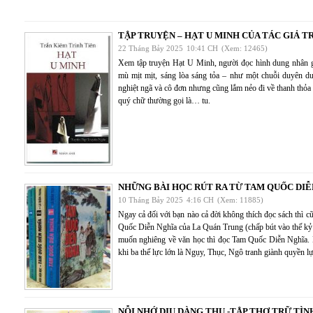
TẬP TRUYỆN – HẠT U MINH CỦA TÁC GIẢ T
22 Tháng Bảy 2025
10:41 CH
(Xem: 12465)
Xem tập truyện Hạt U Minh, người đọc hình dung nhân g
mù mịt mịt, sáng lòa sáng tỏa – như một chuỗi duyên du
nghiệt ngã và cô đơn nhưng cũng lắm nẻo đi về thanh thỏa 
quý chữ thường gọi là… tu.
NHỮNG BÀI HỌC RÚT RA TỪ TAM QUỐC DI
10 Tháng Bảy 2025
4:16 CH
(Xem: 11885)
Ngay cả đối với bạn nào cả đời không thích đọc sách thì
Quốc Diễn Nghĩa của La Quán Trung (chấp bút vào thế kỷ
muốn nghiêng về văn học thì đọc Tam Quốc Diễn Nghĩa. N
khi ba thế lực lớn là Ngụy, Thục, Ngô tranh giành quyền lự
NỖI NHỚ DỊU DÀNG THU -TẬP THƠ TRỮ TÌN