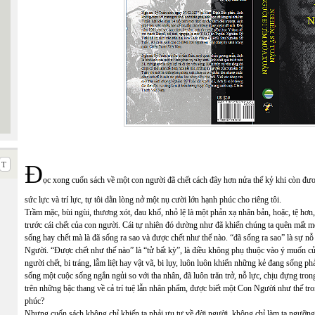
Đ
ọc xong cuốn sách về một con người đã chết cách đây hơn nửa thế kỷ khi còn đ
sức lực và trí lực, tự tôi dằn lòng nở một nụ cười lớn hạnh phúc cho riêng tôi.
Trầm mặc, bùi ngùi, thương xót, đau khổ, nhỏ lệ là một phản xạ nhân bản, hoặc, tệ hơn,
trước cái chết của con người. Cái tự nhiên đó dường như đã khiến chúng ta quên mất mộ
sống hay chết mà là đã sống ra sao và được chết như thế nào. “đã sống ra sao” là sự nỗ
Người. “Được chết như thế nào” là “tử bất kỳ”, là điều không phụ thuộc vào ý muốn của
người chết, bi tráng, lẫm liệt hay vật vã, bi lụy, luôn luôn khiến những kẻ đang sống 
sống một cuộc sống ngắn ngủi so với tha nhân, đã luôn trăn trở, nỗ lực, chịu đựng tro
trên những bậc thang về cả trí tuệ lẫn nhân phẩm, được biết một Con Người như thế tro
phúc?
Nhưng cuốn sách không chỉ khiến ta phải ưu tư về đời người, không chỉ làm ta ngưỡ