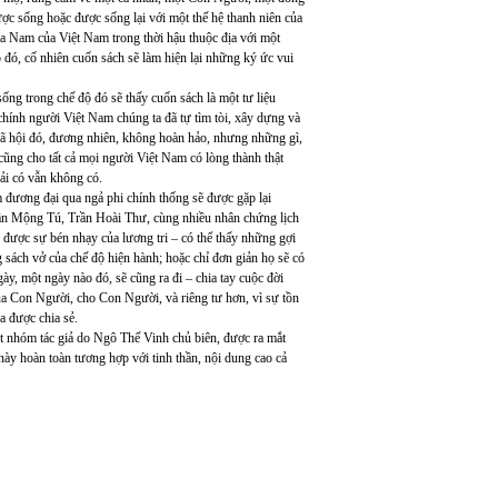
c sống hoặc được sống lại với một thế hệ thanh niên của
ía Nam của Việt Nam trong thời hậu thuộc địa với một
 đó, cố nhiên cuốn sách sẽ làm hiện lại những ký ức vui
ống trong chế độ đó sẽ thấy cuốn sách là một tư liệu
 chính người Việt Nam chúng ta đã tự tìm tòi, xây dựng và
 xã hội đó, đương nhiên, không hoàn hảo, nhưng những gì,
 cũng cho tất cả mọi người Việt Nam có lòng thành thật
hải có vẫn không có.
 đương đại qua ngả phi chính thống sẽ được gặp lại
n Mộng Tú, Trần Hoài Thư, cùng nhiều nhân chứng lịch
 được sự bén nhạy của lương tri – có thể thấy những gợi
 sách vở của chế độ hiện hành; hoặc chỉ đơn giản họ sẽ có
ày, một ngày nào đó, sẽ cũng ra đi – chia tay cuộc đời
ủa Con Người, cho Con Người, và riêng tư hơn, vì sự tồn
a được chia sẻ.
nhóm tác giả do Ngô Thế Vinh chủ biên, được ra mắt
này hoàn toàn tương hợp với tinh thần, nội dung cao cả