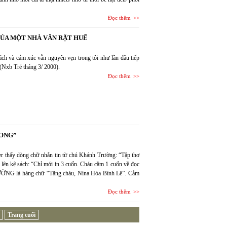
Đọc thêm
ỦA MỘT NHÀ VĂN RẶT HUẾ
sách và cảm xúc vẫn nguyên vẹn trong tôi như lần đầu tiếp
(Nxb Trẻ tháng 3/ 2000).
Đọc thêm
RONG”
er thấy dòng chữ nhắn tin từ chú Khánh Trường: “Tập thơ
hỉ lên kệ sách: “Chỉ mới in 3 cuốn. Cháu cầm 1 cuốn về đọc
NG là hàng chữ “Tặng cháu, Nina Hòa Bình Lê”. Cảm
Đọc thêm
Trang cuối