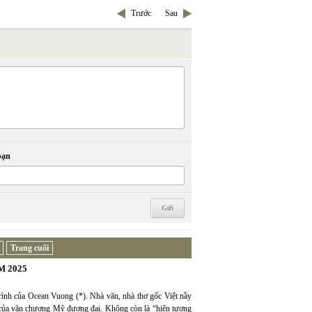
Trước
Sau
bạn
Trang cuối
 2025
rình của Ocean Vuong (*). Nhà văn, nhà thơ gốc Việt nầy
 của văn chương Mỹ đương đại. Không còn là “hiện tượng