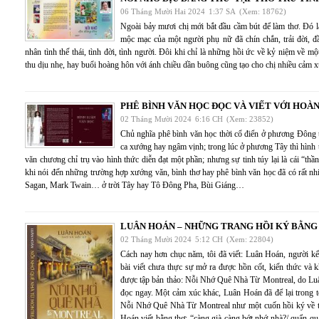
06 Tháng Mười Hai 2024
1:37 SA
(Xem: 18762)
Ngoài bảy mươi chị mới bắt đầu cầm bút để làm thơ. Đó l
mộc mạc của một người phụ nữ đã chín chắn, trải đời, đ
nhân tình thế thái, tình đời, tình người. Đôi khi chỉ là những hồi ức về kỷ niệm về 
thu dịu nhẹ, hay buổi hoàng hôn với ánh chiều dần buông cũng tạo cho chị nhiều cảm x
PHÊ BÌNH VĂN HỌC ĐỌC VÀ VIẾT VỚI HOÀN
02 Tháng Mười 2024
6:16 CH
(Xem: 23852)
Chủ nghĩa phê bình văn học thời cổ điển ở phương Đông t
ca xướng hay ngâm vịnh; trong lúc ở phương Tây thì hình t
văn chương chỉ trụ vào hình thức diễn đạt một phần; nhưng sự tinh túy lại là cái “th
khi nói đến những trường hợp xướng văn, bình thơ hay phê bình văn học đã có rất nh
Sagan, Mark Twain… ở trời Tây hay Tô Đông Pha, Bùi Giáng…
LUÂN HOÁN – NHỮNG TRANG HỒI KÝ BẰNG
02 Tháng Mười 2024
5:12 CH
(Xem: 22804)
Cách nay hơn chục năm, tôi đã viết: Luân Hoán, người kể
bài viết chưa thực sự mở ra được hồn cốt, kiến thức và 
được tập bản thảo: Nỗi Nhớ Quê Nhà Từ Montreal, do Luân
đọc ngay. Một cảm xúc khác, Luân Hoán đã để lại trong tô
Nỗi Nhớ Quê Nhà Từ Montreal như một cuốn hồi ký về t
Hoán viết bằng thơ: “càng già càng bớt nhớ nhà?/ quẩn quan