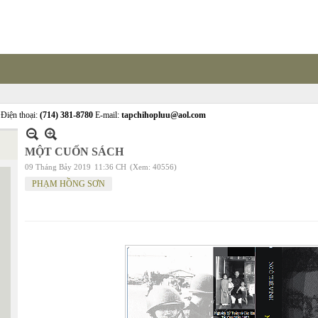
Điện thoại:
(714) 381-8780
E-mail:
tapchihopluu@aol.com
MỘT CUỐN SÁCH
09 Tháng Bảy 2019
11:36 CH
(Xem: 40556)
PHẠM HỒNG SƠN