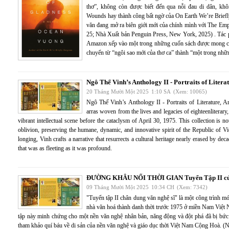
thơ”, không còn được biết đến qua nỗi đau di dân, kh
Wounds hay thành công bất ngờ của On Earth We’re Brief
văn đang mở ra biên giới mới của chính mình với The Emp
25; Nhà Xuất bản Penguin Press, New York, 2025) . Tác 
Amazon xếp vào một trong những cuốn sách được mong c
chuyển từ “ngôi sao mới của thơ ca” thành “một trong nhữ
Ngô Thế Vinh’s Anthology II - Portraits of Literat
20 Tháng Mười Một 2025
1:10 SA
(Xem: 10065)
Ngô Thế Vinh’s Anthology II - Portraits of Literature, Art
arras woven from the lives and legacies of eighteenliterary
vibrant intellectual scene before the cataclysm of April 30, 1975. This collection is no
oblivion, preserving the humane, dynamic, and innovative spirit of the Republic of V
longing, Vinh crafts a narrative that resurrects a cultural heritage nearly erased by de
that was as fleeting as it was profound.
ĐƯỜNG KHÂU NỐI THỜI GIAN Tuyển Tập II của
09 Tháng Mười Một 2025
10:34 CH
(Xem: 7342)
"Tuyển tập II chân dung văn nghệ sĩ" là một công trình m
nhà văn hoá thành danh thời trước 1975 ở miền Nam Việt
tập này minh chứng cho một nền văn nghệ nhân bản, năng động và đột phá đã bị bức 
tham khảo quí báu về di sản của nền văn nghệ và giáo dục thời Việt Nam Cộng 