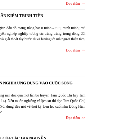
Đọc thêm
RẦN KIÊM TRINH TIÊN
ian đâu đó mang tràng hạt u minh – u u, minh minh; mù
yên nghiệp nghiệp tương tác trùng trùng trong dòng đời
và giải thoát tùy bước đi và hướng tới mà người thiện tâm,
Đọc thêm
ỄN NGHĨA ỨNG DỤNG VÀO CUỘC SỐNG
 cũng nên đọc qua một lần bộ truyện Tam Quốc Chí hay Tam
 14). Nếu muốn nghiêng về lịch sử thì đọc Tam Quốc Chí,
ội dung đều nói về thời kỳ loạn lạc cuối nhà Đông Hán,
c.
Đọc thêm
H CỦA TÁC GIẢ NGUYỄN