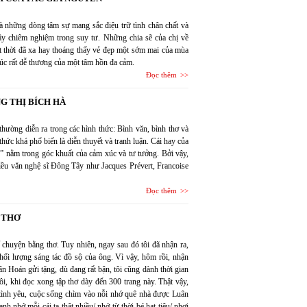
à những dòng tâm sự mang sắc điệu trữ tình chân chất và
ầy chiêm nghiệm trong suy tư. Những chia sẽ của chị về
một thời đã xa hay thoáng thấy vẻ đẹp một sớm mai của mùa
úc rất dễ thương của một tâm hồn đa cảm.
Đọc thêm
G THỊ BÍCH HÀ
hường diễn ra trong các hình thức: Bình văn, bình thơ và
hức khá phổ biến là diễn thuyết và tranh luận. Cái hay của
ần” nằm trong góc khuất của cảm xúc và tư tưởng. Bởi vậy,
iều văn nghệ sĩ Đông Tây như Jacques Prévert, Francoise
Đọc thêm
 THƠ
 chuyện bằng thơ. Tuy nhiên, ngay sau đó tôi đã nhận ra,
khối lượng sáng tác đồ sộ của ông. Vì vậy, hôm rồi, nhận
 Hoán gửi tặng, dù đang rất bận, tôi cũng dành thời gian
i, khi đọc xong tập thơ dày đến 300 trang này. Thật vậy,
ình yêu, cuộc sống chìm vào nỗi nhớ quê nhà được Luân
h nhớ mỗi cái ta thật nhiều/ nhớ từ thời bé hạt tiêu/ phơi