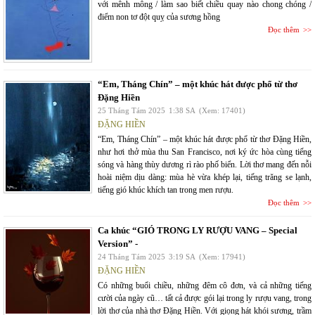
với mênh mông / làm sao biết chiều quay nào chong chóng /
điểm non tơ đột quỵ của sương hồng
Đọc thêm
“Em, Tháng Chín” – một khúc hát được phổ từ thơ
Đặng Hiền
25 Tháng Tám 2025
1:38 SA
(Xem: 17401)
ĐẶNG HIỀN
“Em, Tháng Chín” – một khúc hát được phổ từ thơ Đặng Hiền,
như hơi thở mùa thu San Francisco, nơi ký ức hòa cùng tiếng
sóng và hàng thùy dương rì rào phố biển. Lời thơ mang đến nỗi
hoài niệm dịu dàng: mùa hè vừa khép lại, tiếng trăng se lạnh,
tiếng gió khúc khích tan trong men rượu.
Đọc thêm
Ca khúc “GIÓ TRONG LY RƯỢU VANG – Special
Version” -
24 Tháng Tám 2025
3:19 SA
(Xem: 17941)
ĐẶNG HIỀN
Có những buổi chiều, những đêm cô đơn, và cả những tiếng
cười của ngày cũ… tất cả được gói lại trong ly rượu vang, trong
lời thơ của nhà thơ Đặng Hiền. Với giọng hát khói sương, trầm