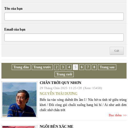
Tên của bạn
Email của bạn
Trang đầu
Trang trước
2
3
4
5
6
7
8
Trang sau
Trang cuối
CHÂN TRỜI QUY NHƠN
29 Tháng Chín 2025
11:25 CH
(Xem: 15458)
NGUYỄN THÁI DƯƠNG
Biển ùa vào sóng duềnh lên ầm ĩ / Níu bờ ra tình tứ giữa trùng
khơi / Đôi còng gió chuồi xuống hang hú hí / Ai như anh đơn
chiếc nhớ chân trời
Đọc thêm
NGỒI BÊN XÁC MẸ