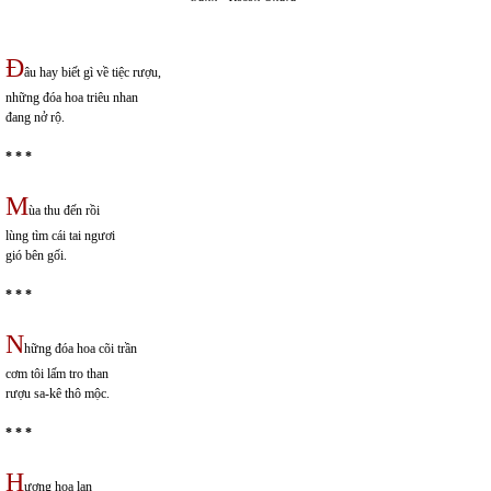
Đ
âu hay biết gì về tiệc rượu,
những đóa hoa triêu nhan
đang nở rộ.
* * *
M
ùa thu đến rồi
lùng tìm cái tai ngươi
gió bên gối.
* * *
N
hững đóa hoa cõi trần
cơm tôi lấm tro than
rượu sa-kê thô mộc.
* * *
H
ương hoa lan