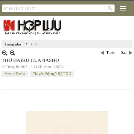
›
Trang nhà
Thơ
Trước
Sau
THƠ HAIKU CỦA BASHŌ
02 Tháng Ba 2025
10:13 CH
(Xem: 22877)
Matsuo Bashō
Chuyển Việt ngữ BẠT XỨ