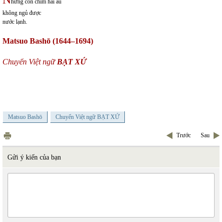
hững con chim hải âu
không ngủ được
nước lạnh.
Matsuo Bashō (1644–1694)
Chuyển Việt ngữ
BẠT XỨ
Matsuo Bashō
Chuyển Việt ngữ BẠT XỨ
Trước
Sau
Gửi ý kiến của bạn