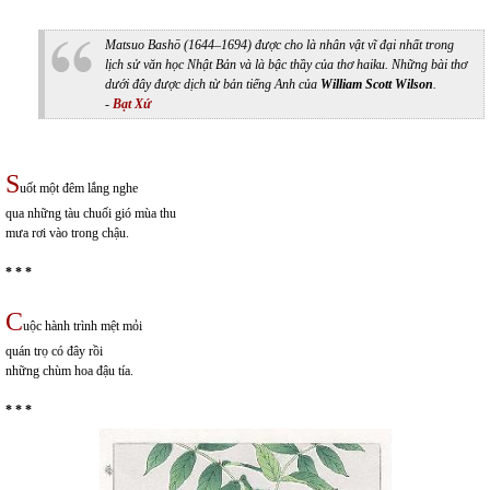
Matsuo Bashō (1644–1694) được cho là nhân vật vĩ đại nhất trong
lịch sử văn học Nhật Bản và là bậc thầy của thơ haiku. Những bài thơ
dưới đây được dịch từ bản tiếng Anh của
William Scott Wilson
.
-
Bạt Xứ
S
uốt một đêm lắng nghe
qua những tàu chuối gió mùa thu
mưa rơi vào trong chậu.
* * *
C
uộc hành trình mệt mỏi
quán trọ có đây rồi
những chùm hoa đậu tía.
* * *