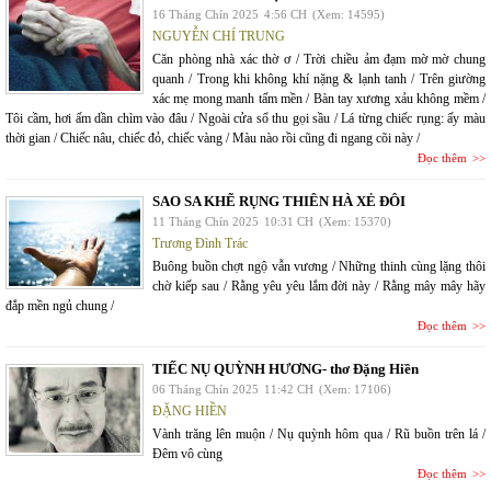
16 Tháng Chín 2025
4:56 CH
(Xem: 14595)
NGUYỄN CHÍ TRUNG
Căn phòng nhà xác thờ ơ / Trời chiều ảm đạm mờ mờ chung
quanh / Trong khi không khí nặng & lạnh tanh / Trên giường
xác mẹ mong manh tấm mền / Bàn tay xương xảu không mềm /
Tôi cầm, hơi ấm dần chìm vào đâu / Ngoài cửa sổ thu gọi sầu / Lá từng chiếc rụng: ấy màu
thời gian / Chiếc nâu, chiếc đỏ, chiếc vàng / Màu nào rồi cũng đi ngang cõi này /
Đọc thêm
SAO SA KHẼ RỤNG THIÊN HÀ XẺ ĐÔI
11 Tháng Chín 2025
10:31 CH
(Xem: 15370)
Trương Đình Trác
Buông buồn chợt ngộ vẫn vương / Những thinh cùng lặng thôi
chờ kiếp sau / Rằng yêu yêu lắm đời này / Rằng mây mây hãy
đắp mền ngủ chung /
Đọc thêm
TIẾC NỤ QUỲNH HƯƠNG- thơ Đặng Hiền
06 Tháng Chín 2025
11:42 CH
(Xem: 17106)
ĐẶNG HIỀN
Vành trăng lên muộn / Nụ quỳnh hôm qua / Rũ buồn trên lá /
Đêm vô cùng
Đọc thêm