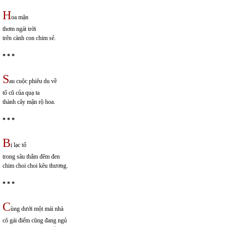
H
oa mận
thơm ngát trời
trên cành con chim sẻ.
* * *
S
au cuộc phiêu du về
tổ cũ của quạ ta
thành cây mận rộ hoa.
* * *
B
ị lạc tổ
trong sâu thẳm đêm đen
chim choi choi kêu thương.
* * *
C
ùng dưới một mái nhà
cô gái điếm cũng đang ngủ