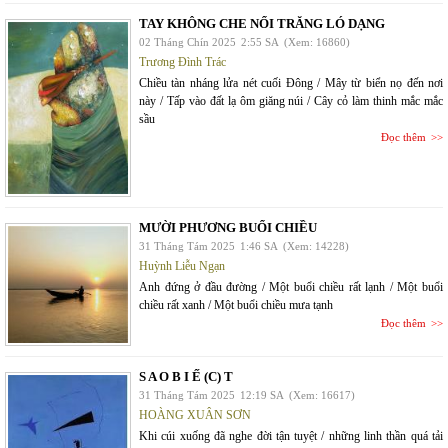
TAY KHÔNG CHE NỔI TRĂNG LÓ DẠNG
02 Tháng Chín 2025
2:55 SA
(Xem: 16860)
Trương Đình Trác
Chiều tàn nháng lửa nét cuối Đông / Mây từ biển nọ đến nơi
này / Tấp vào đất lạ ôm giăng núi / Cây cỏ làm thinh mắc mắc
sầu
Đọc thêm
MƯỜI PHƯƠNG BUỔI CHIỀU
31 Tháng Tám 2025
1:46 SA
(Xem: 14228)
Huỳnh Liễu Ngạn
Anh đứng ở đầu đường / Một buổi chiều rất lạnh / Một buổi
chiều rất xanh / Một buổi chiều mưa tạnh
Đọc thêm
S A O B I Ế (C) T
31 Tháng Tám 2025
12:19 SA
(Xem: 16617)
HOÀNG XUÂN SƠN
Khi cúi xuống đã nghe đời tận tuyệt / những linh thần quá tải