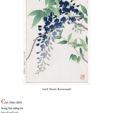
tranh Shodo Kawarazaki
C
hú chim chích
trong bụi măng tre
hót về tuổi già.