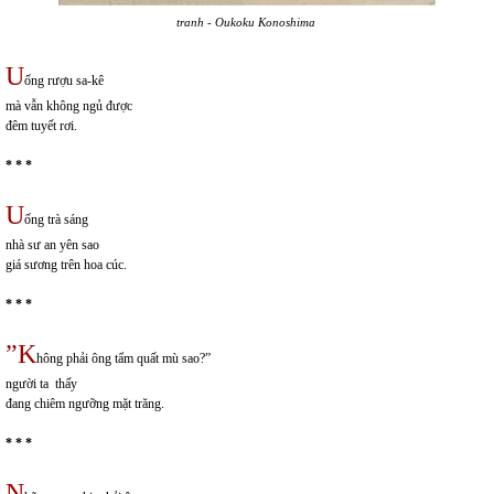
tranh - Oukoku Konoshima
U
ống rượu sa-kê
mà vẫn không ngủ được
đêm tuyết rơi.
* * *
U
ống trà sáng
nhà sư an yên sao
giá sương trên hoa cúc.
* * *
”K
hông phải ông tẩm quất mù sao?”
người ta thấy
đang chiêm ngưỡng mặt trăng.
* * *
N