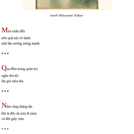
tranh-Yokoyama Taikan
M
ùa xuân đến
trên quả núi vô danh
một làn sương mỏng manh.
* * *
Q
ua đêm trong quán trọ
nghe thơ tôi
làn gió mùa thu.
* * *
N
ăm cùng tháng tận
khi ta đội cái nón đi mưa
và đôi giày rơm.
* * *