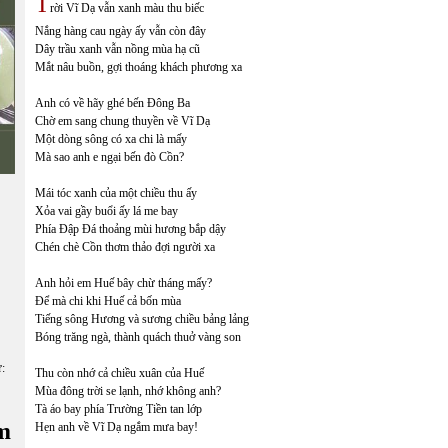
T
rời Vĩ Dạ vẫn xanh màu thu biếc
Nắng hàng cau ngày ấy vẫn còn đây
Dây trầu xanh vẫn nồng mùa hạ cũ
Mắt nâu buồn, gợi thoáng khách phương xa
Anh có về hãy ghé bến Đông Ba
Chờ em sang chung thuyền về Vĩ Dạ
Một dòng sông có xa chi là mấy
Mà sao anh e ngại bến đò Cồn?
Mái tóc xanh của một chiều thu ấy
Xỏa vai gầy buổi ấy lá me bay
Phía Đập Đá thoảng mùi hương bắp dậy
Chén chè Cồn thơm thảo đợi người xa
Anh hỏi em Huế bây chừ tháng mấy?
Để mà chi khi Huế cả bốn mùa
Tiếng sông Hương và sương chiều bảng lảng
Bóng trăng ngà, thành quách thuở vàng son
ữ:
Thu còn nhớ cả chiều xuân của Huế
Mùa đông trời se lạnh, nhớ không anh?
Tà áo bay phía Trường Tiền tan lớp
m
Hẹn anh về Vĩ Dạ ngắm mưa bay!