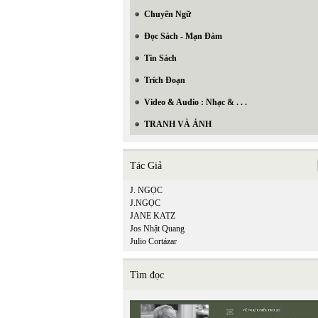
Chuyển Ngữ
Đọc Sách - Mạn Đàm
Tin Sách
Trích Đoạn
Video & Audio : Nhạc & . . .
TRANH VÀ ẢNH
Tác Giả
J. NGỌC
J.NGỌC
JANE KATZ
Jos Nhật Quang
Julio Cortázar
Tìm đọc