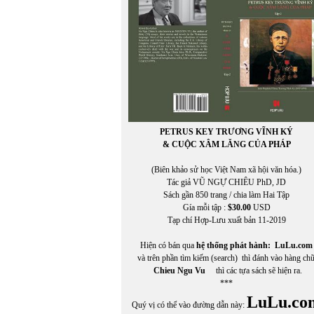
PETRUS KEY TRƯƠNG VĨNH KÝ
& CUỘC XÂM LĂNG CỦA PHÁP
(Biên khảo sử học Việt Nam xã hội văn hóa.)
Tác giả VŨ NGỰ CHIÊU PhD, JD
Sách gần 850 trang / chia làm Hai Tập
Gía mỗi tập :
$30.00
USD
Tạp chí Hợp-Lưu xuất bản 11-2019
Hiện có bán qua
hệ thống phát hành:
LuLu.com
và trên phần tìm kiếm (search) thì đánh vào hàng ch
Chieu Ngu Vu
thì các tựa sách sẽ hiện ra.
***
LuLu.co
Quý vị có thể vào đường dẫn này: