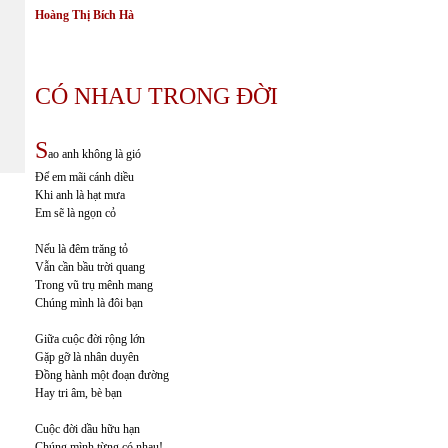
Hoàng Thị Bích Hà
CÓ NHAU TRONG ĐỜI
S
ao anh không là gió
Để em mãi cánh diều
Khi anh là hạt mưa
Em sẽ là ngọn cỏ
Nếu là đêm trăng tỏ
Vẫn cần bầu trời quang
Trong vũ trụ mênh mang
Chúng mình là đôi bạn
Giữa cuộc đời rộng lớn
Gặp gỡ là nhân duyên
Đồng hành một đoạn đường
Hay tri âm, bè bạn
Cuộc đời dầu hữu hạn
Chúng mình từng có nhau!