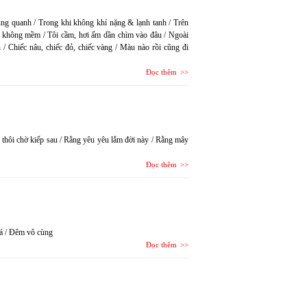
ng quanh / Trong khi không khí nặng & lạnh tanh / Trên
không mềm / Tôi cầm, hơi ấm dần chìm vào đâu / Ngoài
n / Chiếc nâu, chiếc đỏ, chiếc vàng / Màu nào rồi cũng đi
Đọc thêm
thôi chờ kiếp sau / Rằng yêu yêu lắm đời này / Rằng mây
Đọc thêm
lá / Đêm vô cùng
Đọc thêm