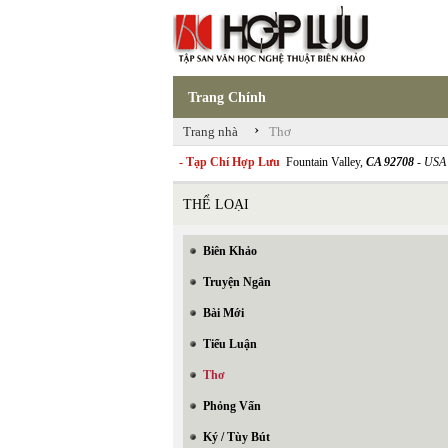
Trang Chính
›
Trang nhà
Thơ
- Tạp Chí Hợp Lưu
Fountain Valley,
CA 92708
- USA
THỂ LOẠI
Biên Khảo
Truyện Ngắn
Bài Mới
Tiểu Luận
Thơ
Phỏng Vấn
Ký / Tùy Bút