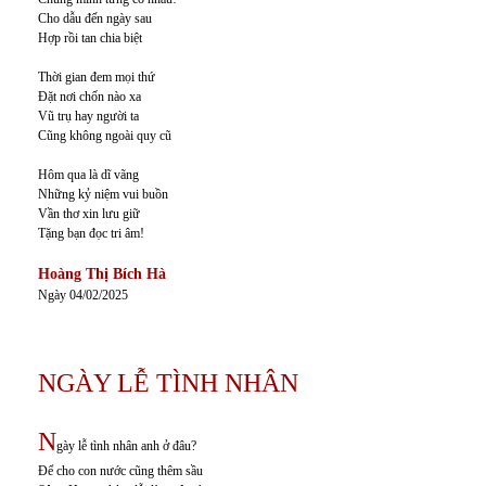
Cho dẫu đến ngày sau
Hợp rồi tan chia biệt
Thời gian đem mọi thứ
Đặt nơi chốn nào xa
Vũ trụ hay người ta
Cũng không ngoài quy cũ
Hôm qua là dĩ vãng
Những kỷ niệm vui buồn
Vần thơ xin lưu giữ
Tặng bạn đọc tri âm!
Hoàng Thị Bích Hà
Ngày 04/02/2025
NGÀY LỄ TÌNH NHÂN
N
gày lễ tình nhân anh ở đâu?
Để cho con nước cũng thêm sầu