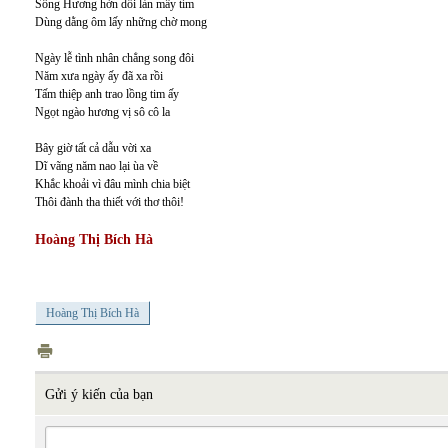
Sông Hương hờn dỗi làn mây tím
Dùng dằng ôm lấy những chờ mong
Ngày lễ tình nhân chẳng song đôi
Năm xưa ngày ấy đã xa rồi
Tấm thiệp anh trao lồng tim ấy
Ngọt ngào hương vị sô cô la
Bây giờ tất cả dẫu vời xa
Dĩ vãng năm nao lại ùa về
Khắc khoải vì đâu mình chia biệt
Thôi đành tha thiết với thơ thôi!
Hoàng Thị Bích Hà
Hoàng Thị Bích Hà
Gửi ý kiến của bạn