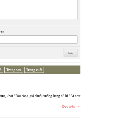
bạn
8
Trang sau
Trang cuối
trùng khơi / Đôi còng gió chuồi xuống hang hú hí / Ai như
Đọc thêm