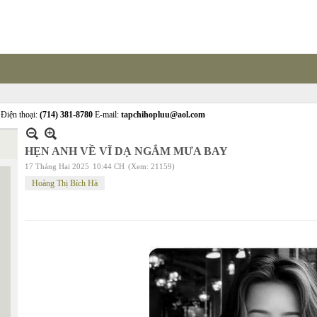
Điện thoại:
(714) 381-8780
E-mail:
tapchihopluu@aol.com
HẸN ANH VỀ VĨ DẠ NGẮM MƯA BAY
17 Tháng Hai 2025
10:44 CH
(Xem: 21159)
Hoàng Thị Bích Hà