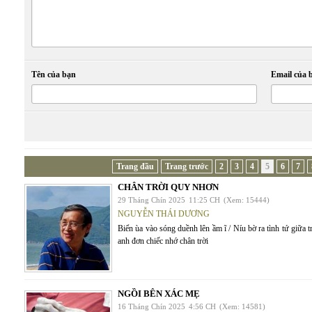
Tên của bạn
Email của 
Trang đầu
Trang trước
2
3
4
5
6
7
CHÂN TRỜI QUY NHƠN
29 Tháng Chín 2025
11:25 CH
(Xem: 15444)
NGUYỄN THÁI DƯƠNG
Biển ùa vào sóng duềnh lên ầm ĩ / Níu bờ ra tình tứ giữa 
anh đơn chiếc nhớ chân trời
NGỒI BÊN XÁC MẸ
16 Tháng Chín 2025
4:56 CH
(Xem: 14581)