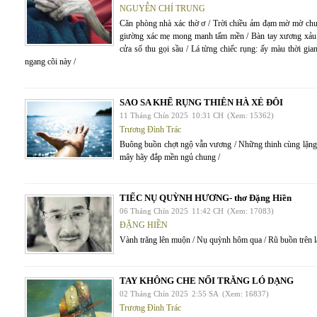
NGUYỄN CHÍ TRUNG
Căn phòng nhà xác thờ ơ / Trời chiều ảm đạm mờ mờ chu
giường xác mẹ mong manh tấm mền / Bàn tay xương xảu 
cửa sổ thu gọi sầu / Lá từng chiếc rụng: ấy màu thời gia
ngang cõi này /
SAO SA KHẼ RỤNG THIÊN HÀ XẺ ĐÔI
11 Tháng Chín 2025
10:31 CH
(Xem: 15362)
Trương Đình Trác
Buông buồn chợt ngộ vẫn vương / Những thinh cùng lặng 
mây hãy đắp mền ngủ chung /
TIẾC NỤ QUỲNH HƯƠNG- thơ Đặng Hiền
06 Tháng Chín 2025
11:42 CH
(Xem: 17083)
ĐẶNG HIỀN
Vành trăng lên muộn / Nụ quỳnh hôm qua / Rũ buồn trên 
TAY KHÔNG CHE NỔI TRĂNG LÓ DẠNG
02 Tháng Chín 2025
2:55 SA
(Xem: 16837)
Trương Đình Trác