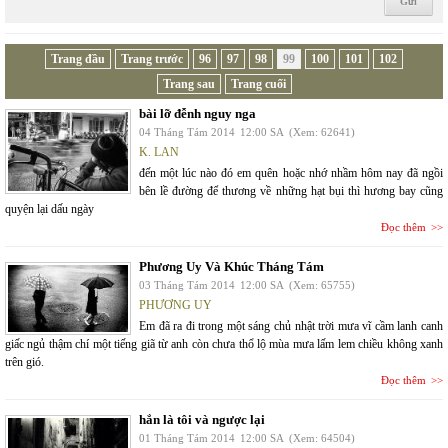
Trang đầu
Trang trước
96
97
98
99
100
101
102
Trang sau
Trang cuối
bài lỡ đễnh nguy nga
04 Tháng Tám 2014
12:00 SA
(Xem: 62641)
K. LAN
đến một lúc nào đó em quên hoặc nhớ nhầm hôm nay đã ngồi
bên lề đường để thương về những hạt bụi thì hương bay cũng
quyện lại dấu ngày
Đọc thêm
Phương Uy Và Khúc Tháng Tám
03 Tháng Tám 2014
12:00 SA
(Xem: 65755)
PHƯƠNG UY
Em đã ra đi trong một sáng chủ nhật trời mưa vĩ cầm lanh canh
giấc ngủ thậm chí một tiếng giã từ anh còn chưa thổ lộ mùa mưa lấm lem chiều không xanh
trên gió.
Đọc thêm
hắn là tôi và ngược lại
01 Tháng Tám 2014
12:00 SA
(Xem: 64504)