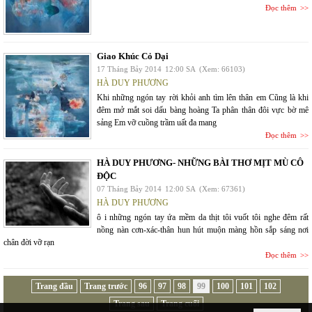
Đọc thêm
Giao Khúc Cỏ Dại
17 Tháng Bảy 2014
12:00 SA
(Xem: 66103)
HÀ DUY PHƯƠNG
Khi những ngón tay rời khỏi anh tìm lên thân em Cũng là khi
đêm mở mắt soi dấu bàng hoàng Ta phân thân đôi vực bờ mê
sảng Em vỡ cuồng trầm uất đa mang
Đọc thêm
HÀ DUY PHƯƠNG- NHỮNG BÀI THƠ MỊT MÙ CÔ
ĐỘC
07 Tháng Bảy 2014
12:00 SA
(Xem: 67361)
HÀ DUY PHƯƠNG
ô i những ngón tay ứa mềm da thịt tôi vuốt tôi nghe đêm rất
nồng nàn cơn-xác-thân hun hút muộn màng hồn sắp sáng nơi
chân đời vỡ rạn
Đọc thêm
Trang đầu
Trang trước
96
97
98
99
100
101
102
Trang sau
Trang cuối