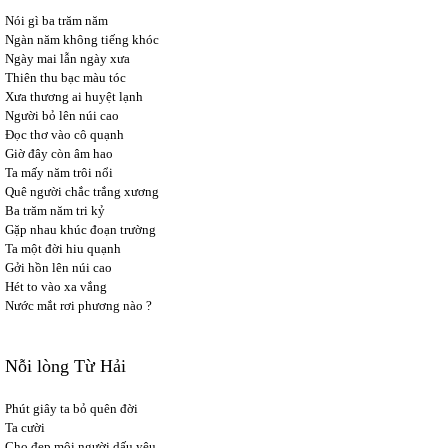
Nói gì ba trăm năm
Ngàn năm không tiếng khóc
Ngày mai lẫn ngày xưa
Thiên thu bạc màu tóc
Xưa thương ai huyệt lạnh
Người bỏ lên núi cao
Đọc thơ vào cô quạnh
Giờ đây còn âm hao
Ta mấy năm trôi nổi
Quê người chắc trắng xương
Ba trăm năm tri kỷ
Gặp nhau khúc đoạn trường
Ta một đời hiu quạnh
Gởi hồn lên núi cao
Hét to vào xa vắng
Nước mắt rơi phương nào ?
Nỗi lòng Từ Hải
Phút giây ta bỏ quên đời
Ta cười
Cho đẹp môi người dấu yêu