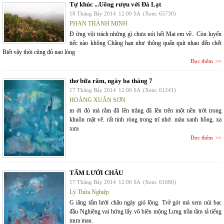
Tự khúc ...Uống rượu với Đà Lạt
18 Tháng Bảy 2014
12:00 SA
(Xem: 65730)
PHAN THÀNH MINH
Đ ừng vội trách những gì chưa nói hết Mai em về.. Còn luyến
tiếc nào không Chẳng hạn như thông quấn quít nhau đến chết
Biết vậy thôi cũng đủ nao lòng
Đọc thêm
thơ bữa rằm, ngày ba tháng 7
17 Tháng Bảy 2014
12:00 SA
(Xem: 61241)
HOÀNG XUÂN SƠN
m ới đó mà rằm đã lên trăng đã lên trên một nền trời trong
khuôn mặt vẽ. rất tinh ròng trong trí nhớ. màu xanh hồng. xa
xưa
Đọc thêm
TẤM LƯỚI CHÂU
17 Tháng Bảy 2014
12:00 SA
(Xem: 61680)
Lý Thừa Nghiệp
G iăng tấm lưới châu ngày gió lộng. Trở gót mà xem núi bạc
đầu Nghiêng vai hứng lấy vô biên mộng Lưng trần tầm tả tiếng
mưa mau.