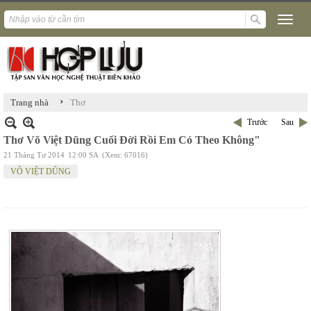
›
Trang nhà
Thơ
Trước
Sau
Thơ Võ Việt Dũng Cuối Đời Rồi Em Có Theo Không"
21 Tháng Tư 2014
12:00 SA
(Xem: 67016)
VÕ VIỆT DŨNG