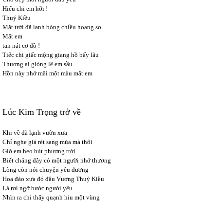
Hiểu chi em hỡi !
Thuý Kiều
Mặt trời đã lạnh bóng chiều hoang sơ
Mất em
tan nát cơ đồ !
Tiếc chi giấc mộng giang hồ bấy lâu
Thương ai giòng lệ em sầu
Hồn này nhớ mãi một màu mắt em
Lúc Kim Trọng trở về
Khi về đã lạnh vườn xưa
Chỉ nghe giá rét sang mùa mà thôi
Giờ em heo hút phương trời
Biết chăng đây có một người nhớ thương
Lòng còn nói chuyện yêu đương
Hoa đào xưa đó đâu Vương Thuý Kiều
Lá rơi ngỡ bước người yêu
Nhìn ra chỉ thấy quạnh hiu một vùng