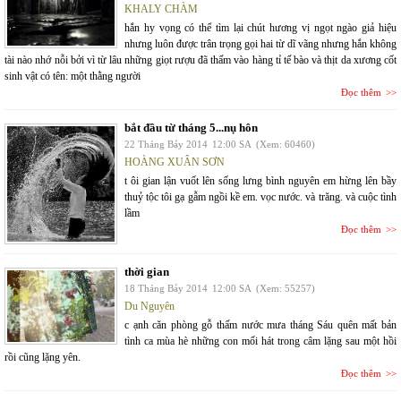
KHALY CHÀM
hắn hy vọng có thể tìm lại chút hương vị ngọt ngào giả hiệu
nhưng luôn được trân trọng gọi hai từ dĩ vãng nhưng hắn không
tài nào nhớ nỗi bởi vì từ lâu những giọt rượu đã thấm vào hàng tỉ tế bào và thịt da xương cốt
sinh vật có tên: một thằng người
Đọc thêm
bắt đầu từ tháng 5...nụ hôn
22 Tháng Bảy 2014
12:00 SA
(Xem: 60460)
HOÀNG XUÂN SƠN
t ôi gian lận vuốt lên sống lưng bình nguyên em hừng lên bầy
thuỷ tộc tôi gạ gẫm ngồi kề em. vọc nước. và trăng. và cuộc tình
lầm
Đọc thêm
thời gian
18 Tháng Bảy 2014
12:00 SA
(Xem: 55257)
Du Nguyên
c ạnh căn phòng gỗ thấm nước mưa tháng Sáu quên mất bản
tình ca mùa hè những con mối hát trong câm lặng sau một hồi
rồi cũng lặng yên.
Đọc thêm