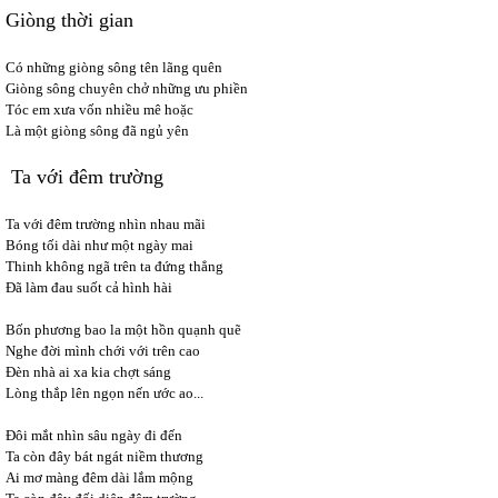
Giòng thời gian
Có những giòng sông tên lãng quên
Giòng sông chuyên chở những ưu phiền
Tóc em xưa vốn nhiều mê hoặc
Là một giòng sông đã ngủ yên
Ta với đêm trường
Ta với đêm trường nhìn nhau mãi
Bóng tối dài như một ngày mai
Thinh không ngã trên ta đứng thẳng
Đã làm đau suốt cả hình hài
Bốn phương bao la một hồn quạnh quẽ
Nghe đời mình chới với trên cao
Đèn nhà ai xa kia chợt sáng
Lòng thắp lên ngọn nến ước ao...
Đôi mắt nhìn sâu ngày đi đến
Ta còn đây bát ngát niềm thương
Ai mơ màng đêm dài lắm mộng