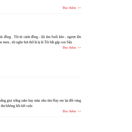
Đọc thêm
 đồng . Tôi từ cánh đồng - lội tìm Suối khe - ngược lên
e mưa , tôi nghe hơi thở là lạ lá Tôi bắt gặp con Sâu .
Đọc thêm
bằng giọt trắng sake hay màu nho tím Hay em lại đốt vàng
 thơ không hồi kết cuộc
Đọc thêm