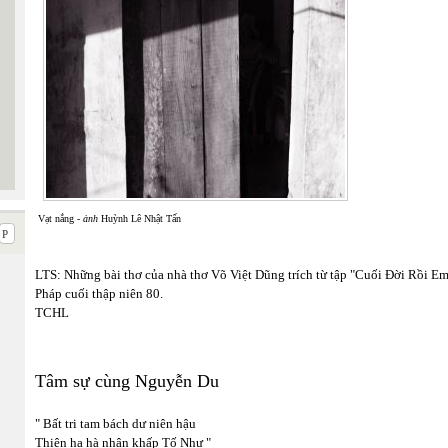
Vạt nắng -
ảnh
Huỳnh Lê Nhật Tấn
LTS: Những bài thơ của nhà thơ Võ Việt Dũng trích từ tập "Cuối Đời Rồi Em
Pháp cuối thập niên 80.
TCHL
Tâm sự cùng Nguyễn Du
" Bất tri tam bách dư niên hậu
Thiên hạ hà nhân khấp Tố Như "