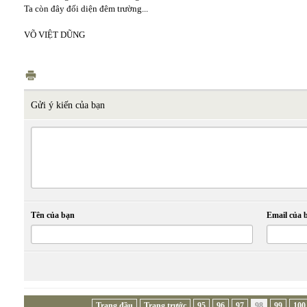
Ta còn đây đối diện đêm trường...
VÕ VIỆT DŨNG
Gửi ý kiến của bạn
Tên của bạn
Email của 
Trang đầu
Trang trước
95
96
97
98
99
100