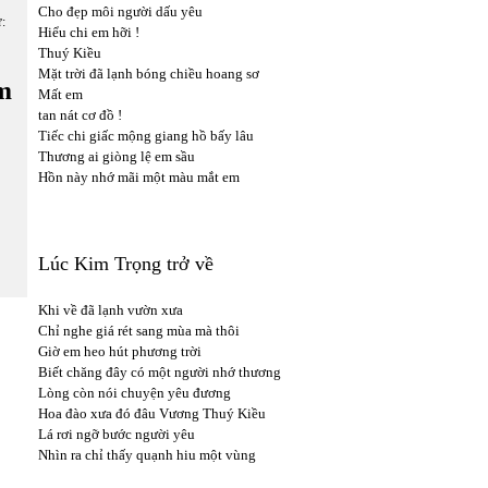
Cho đẹp môi người dấu yêu
ữ:
Hiểu chi em hỡi !
Thuý Kiều
Mặt trời đã lạnh bóng chiều hoang sơ
m
Mất em
tan nát cơ đồ !
Tiếc chi giấc mộng giang hồ bấy lâu
Thương ai giòng lệ em sầu
Hồn này nhớ mãi một màu mắt em
Lúc Kim Trọng trở về
Khi về đã lạnh vườn xưa
Chỉ nghe giá rét sang mùa mà thôi
Giờ em heo hút phương trời
Biết chăng đây có một người nhớ thương
Lòng còn nói chuyện yêu đương
Hoa đào xưa đó đâu Vương Thuý Kiều
Lá rơi ngỡ bước người yêu
Nhìn ra chỉ thấy quạnh hiu một vùng