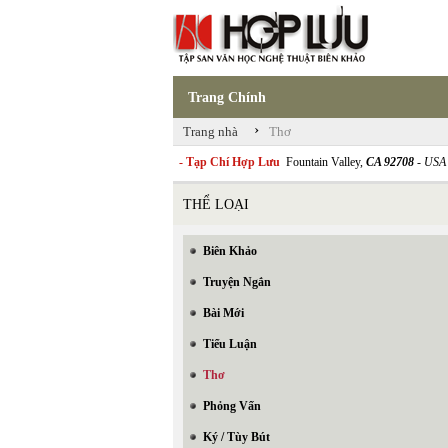
Trang Chính
›
Trang nhà
Thơ
- Tạp Chí Hợp Lưu
Fountain Valley,
CA 92708
- USA
THỂ LOẠI
Biên Khảo
Truyện Ngắn
Bài Mới
Tiểu Luận
Thơ
Phỏng Vấn
Ký / Tùy Bút