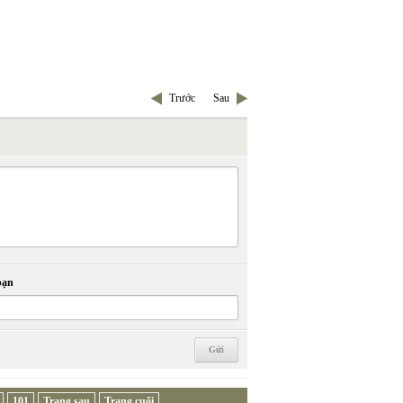
Trước
Sau
bạn
101
Trang sau
Trang cuối