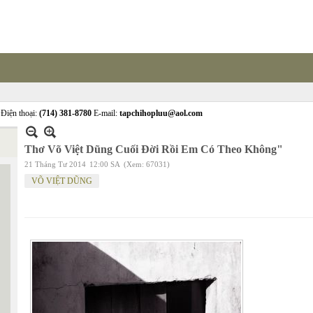
Điện thoại:
(714) 381-8780
E-mail:
tapchihopluu@aol.com
Thơ Võ Việt Dũng Cuối Đời Rồi Em Có Theo Không"
21 Tháng Tư 2014
12:00 SA
(Xem: 67031)
VÕ VIỆT DŨNG