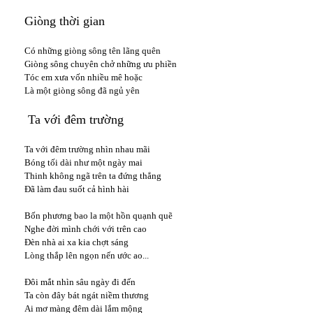
Giòng thời gian
Có những giòng sông tên lãng quên
Giòng sông chuyên chở những ưu phiền
Tóc em xưa vốn nhiều mê hoặc
Là một giòng sông đã ngủ yên
Ta với đêm trường
Ta với đêm trường nhìn nhau mãi
Bóng tối dài như một ngày mai
Thinh không ngã trên ta đứng thẳng
Đã làm đau suốt cả hình hài
Bốn phương bao la một hồn quạnh quẽ
Nghe đời mình chới với trên cao
Đèn nhà ai xa kia chợt sáng
Lòng thắp lên ngọn nến ước ao...
Đôi mắt nhìn sâu ngày đi đến
Ta còn đây bát ngát niềm thương
Ai mơ màng đêm dài lắm mộng