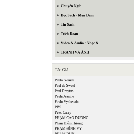
Chuyển Ngữ
Đọc Sách - Mạn Đàm
Tin Sách
Trích Đoạn
Video & Audio : Nhạc & . . .
TRANH VÀ ẢNH
Tác Giả
Pablo Neruda
Paul de Swaef
Paul Dreyfus
Paula Jeanine
Pavlo Vyshebaba
PBS
Peter Carey
PHẠM CAO DƯƠNG
Phạm Diễm Hương
PHẠM ĐÌNH VY