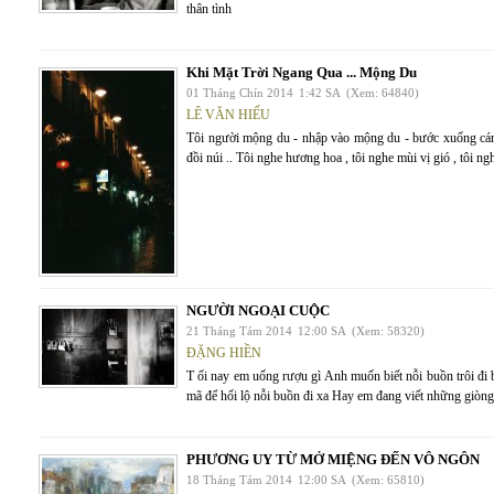
thân tình
Khi Mặt Trời Ngang Qua ... Mộng Du
01 Tháng Chín 2014
1:42 SA
(Xem: 64840)
LÊ VĂN HIẾU
Tôi người mộng du - nhập vào mộng du - bước xuống cánh
đồi núi .. Tôi nghe hương hoa , tôi nghe mùi vị gió , tôi ngh
NGƯỜI NGOẠI CUỘC
21 Tháng Tám 2014
12:00 SA
(Xem: 58320)
ĐẶNG HIỀN
T ối nay em uống rượu gì Anh muốn biết nỗi buồn trôi đi 
mã để hối lộ nỗi buồn đi xa Hay em đang viết những giòng
PHƯƠNG UY TỪ MỞ MIỆNG ĐẾN VÔ NGÔN
18 Tháng Tám 2014
12:00 SA
(Xem: 65810)