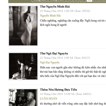
Thơ Nguyễn Minh Hải
23 Tháng Chín 2014
1:06 CH
(Xem: 59555)
Nguyễn Minh Hải
Chiều nghiêng, nghiêng sầu xuống đầy Ngồi hong sợi tóc 
lệch ngồi hong lệ người
Thơ Ngô Đại Nguyên
22 Tháng Chín 2014
2:00 SA
(Xem: 64127)
Ngô Đại Nguyên
Hiện nay con người gần như không đủ kiên nhẫn cho nhữn
thơ mà bạn bảo rằng không có nhiều thì giờ thì thật tội ng
tiêu biểu của Ngô Đại Nguyên đến với quí bạn đọc và văn
Thêm Nén Hương Đưa Tiễn
14 Tháng Chín 2014
12:00 SA
(Xem: 64051)
LUÂN HOÁN
tôi thường nhớ rất viễn vông sớm nay đặc biệt nhớ ông t