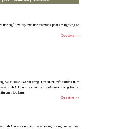
ru tình ngủ say Một mai tình úa mộng phai Em nghiêng áo
Đọc thêm
g cái gì hơi cũ và dài dòng. Tuy nhiên, nếu thưởng thức
hiệp cho thơ...Chúng tôi hân hạnh giới thiệu những bài thơ
 hữu của Hợp Lưu.
Đọc thêm
hôi à nhớ nụ cười nhẹ như là có mang hương của loài hoa