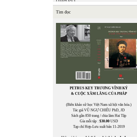
PHẠM DUY
Phạm Hiền Mây
Phạm Hoàng Quân
Tìm đọc
Phạm Hồng Ân
PHẠM HỒNG SƠN
Phạm Mạnh Hào chuyển ngữ
PHẠM NGỌC CẢNH NAM
PHẠM NGỌC LƯƠNG
Phạm Phú Cường (chuyển ngữ)
Phạm Phương
PHẠM QUANG TRUNG
PHẠM QUỐC BẢO
PHẠM QUYÊN CHI
PHẠM THANH NGHIÊN
Phạm Thị Ngọc
PHẠM TRỌNG LUẬT
PETRUS KEY TRƯƠNG VĨNH KÝ
Phạm Tử Văn
& CUỘC XÂM LĂNG CỦA PHÁP
PHẠM TUYỀN
Phạm Vĩnh Cư
(Biên khảo sử học Việt Nam xã hội văn hóa.)
PHẠM VŨ THỊNH
Tác giả VŨ NGỰ CHIÊU PhD, JD
PHẠM VŨ THỊNH chuyển ngữ
Sách gần 850 trang / chia làm Hai Tập
Phạm Xuân Hy
Gía mỗi tập :
$30.00
USD
Phạm Xuân Hy chuyển ngữ
Tạp chí Hợp-Lưu xuất bản 11-2019
PHẠM XUÂN NGUYÊN
PHAN CHÍNH