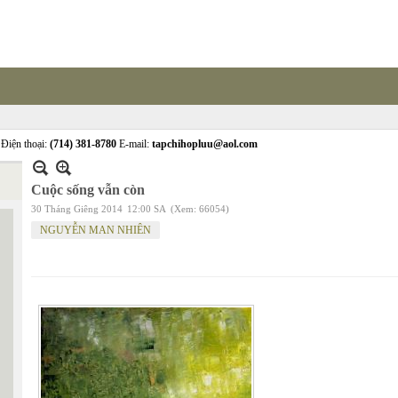
Điện thoại:
(714) 381-8780
E-mail:
tapchihopluu@aol.com
Cuộc sống vẫn còn
30 Tháng Giêng 2014
12:00 SA
(Xem: 66054)
NGUYỄN MAN NHIÊN