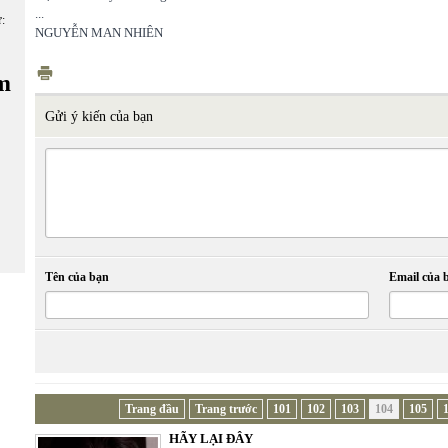
...
ữ:
NGUYỄN MAN NHIÊN
m
Gửi ý kiến của bạn
Tên của bạn
Email của 
Trang đầu
Trang trước
101
102
103
104
105
HÃY LẠI ĐÂY