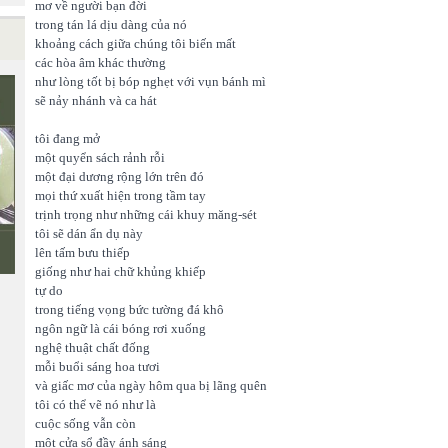
mơ về người bạn đời
trong tán lá dịu dàng của nó
khoảng cách giữa chúng tôi biến mất
các hòa âm khác thường
như lòng tốt bị bóp nghẹt với vụn bánh mì
sẽ nảy nhánh và ca hát
tôi đang mở
một quyển sách rảnh rỗi
một đại dương rộng lớn trên đó
mọi thứ xuất hiện trong tầm tay
trịnh trọng như những cái khuy măng-sét
tôi sẽ dán ẩn dụ này
lên tấm bưu thiếp
giống như hai chữ khủng khiếp
tự do
trong tiếng vọng bức tường đá khô
ngôn ngữ là cái bóng rơi xuống
nghệ thuật chất đống
mỗi buổi sáng hoa tươi
và giấc mơ của ngày hôm qua bị lãng quên
tôi có thể vẽ nó như là
cuộc sống vẫn còn
một cửa sổ đầy ánh sáng