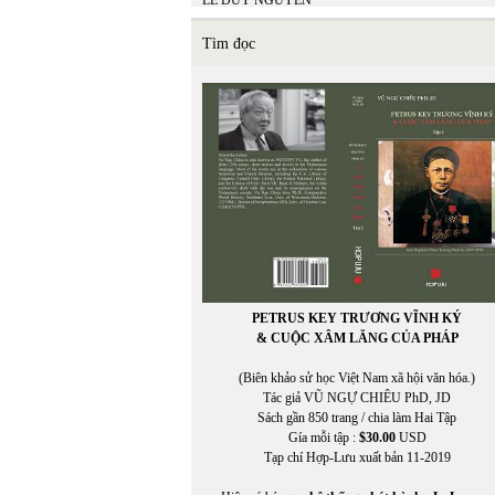
LÊ DUY NGUYÊN
LÊ GIANG TRẦN
lê hữu
Tìm đọc
LÊ LAN THU
Lê Minh Hiền
LÊ MINH HIỂN
LÊ MINH NHỰT
LÊ MINH PHONG
Lê Ngân Hằng
Lê Nguyệt Minh
Lê Nho Quế Sơn
Le Nouvel Observateur
LE PAYS
Lê Phong Quan
LÊ QUỲNH MAI
LÊ THÁNH THƯ
PETRUS KEY TRƯƠNG VĨNH KÝ
Lê Thị Dương
& CUỘC XÂM LĂNG CỦA PHÁP
LÊ THỊ HUỆ
LÊ THỊ THẤM VÂN
(Biên khảo sử học Việt Nam xã hội văn hóa.)
Lê Thị Thanh Thảo
Tác giả VŨ NGỰ CHIÊU PhD, JD
Lê Thị Thanh Thảo chuyển ngữ
Sách gần 850 trang / chia làm Hai Tập
LÊ THỜI TÂN
Gía mỗi tập :
$30.00
USD
LÊ TRÀ MY
Tạp chí Hợp-Lưu xuất bản 11-2019
LÊ VĂN HIẾU
Lê Văn Khoa