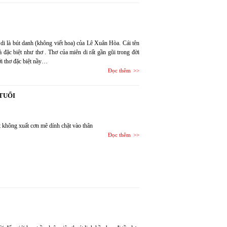
di là bút danh (không viết hoa) của Lê Xuân Hòa. Cái tên
à đặc biệt như thơ . Thơ của miên di rất gần gũi trong đời
ới thơ đặc biệt nầy…
Đọc thêm
TUỔI
t không xuất cơn mê dính chặt vào thân
Đọc thêm