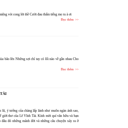
 miệng vót cong lời thề Cười đau thấm tiếng mẹ ru à ơi
Đọc thêm
ùa bão lên Những sợi chỉ tay có lối nào về gần nhau Cho
Đọc thêm
TÀI
 lũ, ý tưởng của chàng lấp lánh như muôn ngàn ánh sao,
ế giới thơ của Lê Vĩnh Tài. Kính mời quí văn hữu và bạn
p đâu đó những mảnh đời và những câu chuyện xảy ra ở