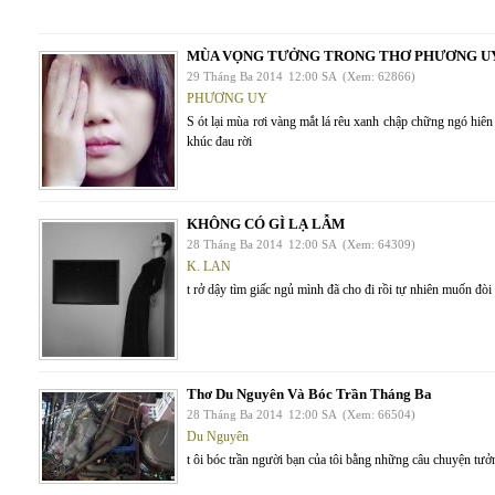
MÙA VỌNG TƯỞNG TRONG THƠ PHƯƠNG U
29 Tháng Ba 2014
12:00 SA
(Xem: 62866)
PHƯƠNG UY
S ót lại mùa rơi vàng mắt lá rêu xanh chập chững ngó hiên 
khúc đau rời
KHÔNG CÓ GÌ LẠ LẪM
28 Tháng Ba 2014
12:00 SA
(Xem: 64309)
K. LAN
t rở dậy tìm giấc ngủ mình đã cho đi rồi tự nhiên muốn đòi
Thơ Du Nguyên Và Bóc Trần Tháng Ba
28 Tháng Ba 2014
12:00 SA
(Xem: 66504)
Du Nguyên
t ôi bóc trần người bạn của tôi bằng những câu chuyện tưở