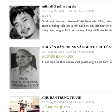
miên di đi mãi trong thơ
27 Tháng Ba 2014
12:00 SA
(Xem: 72318)
miên di
S inh một năm sau chiến tranh Việt Nam, năm 1976, miên 
miên di không viết hoa là một đặc biệt, đặc biệt như tên v
sống của chúng ta. Mời quí vị cùng chúng tôi đi vào thế gi
NGUYỄN HÀN CHUNG VÀ NGHỊCH LƯU CỦA 
27 Tháng Ba 2014
12:00 SA
(Xem: 63909)
NGUYỄN HÀN CHUNG
C uộc sinh tồn thon em trói chặt gã đàn ông ứ nhớ bầm uấ
CHÚ BẠN TRUNG THÀNH
26 Tháng Ba 2014
12:00 SA
(Xem: 62262)
VŨ TRỌNG QUANG