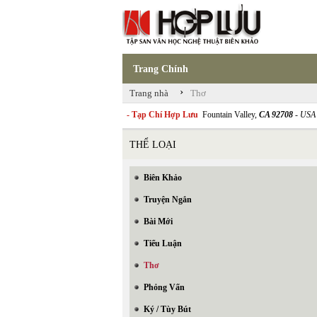
Trang Chính
›
Trang nhà
Thơ
- Tạp Chí Hợp Lưu
Fountain Valley,
CA 92708
- USA
THỂ LOẠI
Biên Khảo
Truyện Ngắn
Bài Mới
Tiểu Luận
Thơ
Phỏng Vấn
Ký / Tùy Bút