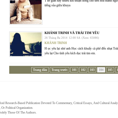
T hế gian này nhiều khi thuận dòng chó tiến hóa thành ngườ
tiếng sủa giữa khuya
KHÁNH TRINH VÀ TRÁI TIM YÊU
26 Tháng Ba 2014
12:00 SA
(Xem: 65086)
KHÁNH TRINH
H ọc yêu lại nhé anh Học cách khuấy cà phê đến nhạt Tr
yêu lại Cho tình yêu kích dục trái tim em.
Trang đầu
Trang trước
101
102
103
104
105
 And Research-Based Publication Devoted To Commentary, Critical Essays, And Cultural Analy
, Or Political Organization.
Solely Those Of The Authors.