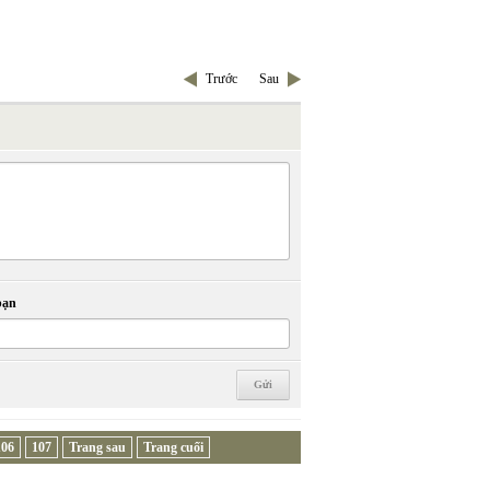
Trước
Sau
bạn
106
107
Trang sau
Trang cuối