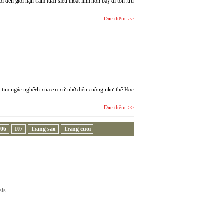
i đến giới hạn trầm luân siêu thoát linh hồn bay đi tồn lưu
Đọc thêm
ái tim ngốc nghếch của em cứ nhớ điên cuồng như thế Học
Đọc thêm
106
107
Trang sau
Trang cuối
sis.