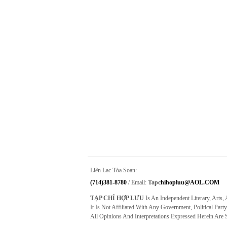
Liên Lạc Tòa Soạn:
(714)381-8780
/ Email:
Tapc
Hihopluu@AOL.COM
TẠP CHÍ HỢP LƯU
Is An Independent Literary, Arts,
It Is Not Affiliated With Any Government, Political Party
All Opinions And Interpretations Expressed Herein Are 