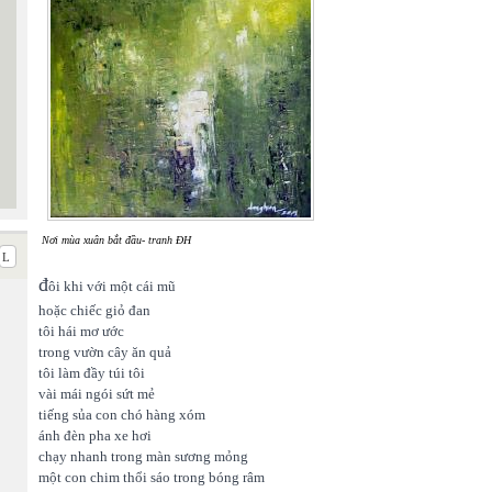
Nơi mùa xuân bắt đầu- tranh ĐH
đ
ôi khi với một cái mũ
hoặc chiếc giỏ đan
tôi hái mơ ước
trong vườn cây ăn quả
tôi làm đầy túi tôi
vài mái ngói sứt mẻ
tiếng sủa con chó hàng xóm
ánh đèn pha xe hơi
chạy nhanh trong màn sương mỏng
một con chim thổi sáo trong bóng râm