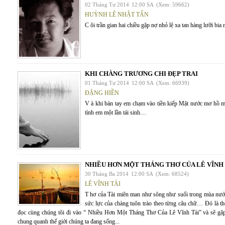
02 Tháng Tư 2014
12:00 SA
(Xem: 59662)
HUỲNH LÊ NHẬT TẤN
C õi trần gian hai chiều gặp nợ nhỏ lệ xa tan hàng lưỡi bia
KHI CHÀNG TRƯƠNG CHI ĐẸP TRAI
01 Tháng Tư 2014
12:00 SA
(Xem: 66939)
ĐẶNG HIỀN
V à khi bàn tay em chạm vào tiền kiếp Mặt nước mơ hồ m
tình em một lần tái sinh…
NHIỀU HƠN MỘT THÁNG THƠ CỦA LÊ VĨNH 
30 Tháng Ba 2014
12:00 SA
(Xem: 68524)
LÊ VĨNH TÀI
T hơ của Tài miên man như sông như suối trong mùa nước
sức lực của chàng tuôn trào theo từng câu chữ… Đó là th
đọc cùng chúng tôi đi vào “ Nhiều Hơn Một Tháng Thơ Của Lê Vĩnh Tài” và sẽ gặ
chung quanh thế giới chúng ta đang sống...