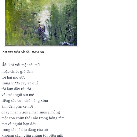
Nơi mùa xuân bắt đầu- tranh ĐH
đ
ôi khi với một cái mũ
hoặc chiếc giỏ đan
tôi hái mơ ước
trong vườn cây ăn quả
tôi làm đầy túi tôi
vài mái ngói sứt mẻ
tiếng sủa con chó hàng xóm
ánh đèn pha xe hơi
chạy nhanh trong màn sương mỏng
một con chim thổi sáo trong bóng râm
mơ về người bạn đời
trong tán lá dịu dàng của nó
khoảng cách giữa chúng tôi biến mất