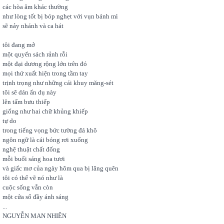
các hòa âm khác thường
như lòng tốt bị bóp nghẹt với vụn bánh mì
sẽ nảy nhánh và ca hát
tôi đang mở
một quyển sách rảnh rỗi
một đại dương rộng lớn trên đó
mọi thứ xuất hiện trong tầm tay
trịnh trọng như những cái khuy măng-sét
tôi sẽ dán ẩn dụ này
lên tấm bưu thiếp
giống như hai chữ khủng khiếp
tự do
trong tiếng vọng bức tường đá khô
ngôn ngữ là cái bóng rơi xuống
nghệ thuật chất đống
mỗi buổi sáng hoa tươi
và giấc mơ của ngày hôm qua bị lãng quên
tôi có thể vẽ nó như là
cuộc sống vẫn còn
một cửa sổ đầy ánh sáng
...
NGUYỄN MAN NHIÊN