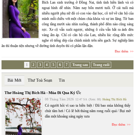
Bích Lan sinh trưởng ở Đồng Nai, tính tình hiền lành và có
ngoại hình dễ nhìn. Năm nay bốn mươi tuổi. Ở cái tuổi mà
nhiều người phụ nữ đã có con vào đại học, cô trở về căn hộ của
mình mỗi chiều với một chùm chìa khóa và sự im lặng. Từ ban
công tầng mười sáu nhìn xuống, thành phố đêm nào cũng sáng
rực. Xe cộ vẫn xuôi ngược, những ô cửa vẫn hắt ra ánh đèn
vàng ấm áp. Chỉ có căn hộ của Lan, nhiều lúc rộng đến mức
nghe rõ tiếng dép của chính mình trên nền gạch. Sự nghiệp làm
ăn thì thuận tiện nhưng về đường tình duyên thì có phần lận đận.
Đọc thêm
1
2
3
4
5
6
7
Trang sau
Trang cuối
Bài Mới
Thư Toà Soạn
Tin
Thơ Hoàng Thị Bích Hà - Mùa Đi Qua Ký Ức
08 Tháng Tám 2026
12:47 SA
(Xem: 88)
Hoàng Thị Bích Hà
Có người hỏi vì sao ta biền biệt / Đã bao mùa không thấy
chút tăm hơi / Có lẽ bởi tháng năm rong ruỗi quá / Bụi mờ
dần một khoảng sáng ngày xưa
Đọc thêm