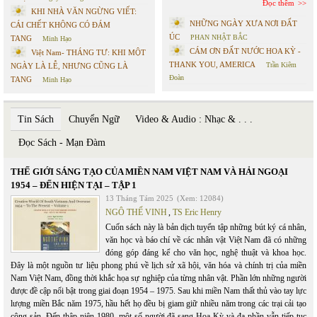
Đọc thêm
KHI NHÀ VĂN NGỪNG VIẾT:
NHỮNG NGÀY XƯA NƠI ĐẤT
CÁI CHẾT KHÔNG CÓ ĐÁM
ÚC
PHAN NHẬT BẮC
TANG
Minh Hạo
CÁM ƠN ĐẤT NƯỚC HOA KỲ -
Việt Nam- THÁNG TƯ: KHI MỘT
THANK YOU, AMERICA
Trần Kiêm
NGÀY LÀ LỄ, NHƯNG CŨNG LÀ
Đoàn
TANG
Minh Hạo
Tin Sách
Chuyển Ngữ
Video & Audio : Nhạc & . . .
Đọc Sách - Mạn Đàm
THẾ GIỚI SÁNG TẠO CỦA MIỀN NAM VIỆT NAM VÀ HẢI NGOẠI
1954 – ĐẾN HIỆN TẠI – TẬP 1
13 Tháng Tám 2025
(Xem: 12084)
NGÔ THẾ VINH
,
TS Eric Henry
Cuốn sách này là bản dịch tuyển tập những bút ký cá nhân,
văn học và báo chí về các nhân vật Việt Nam đã có những
đóng góp đáng kể cho văn học, nghệ thuật và khoa học.
Đây là một nguồn tư liệu phong phú về lịch sử xã hội, văn hóa và chính trị của miền
Nam Việt Nam, đồng thời khắc họa sự nghiệp của từng nhân vật. Phần lớn những người
được đề cập nổi bật trong giai đoạn 1954 – 1975. Sau khi miền Nam thất thủ vào tay lực
lượng miền Bắc năm 1975, hầu hết họ đều bị giam giữ nhiều năm trong các trại cải tạo
cộng sản. Đến thập niên 1980, một số người đã sang Hoa Kỳ và đa phần vẫn tiếp tục