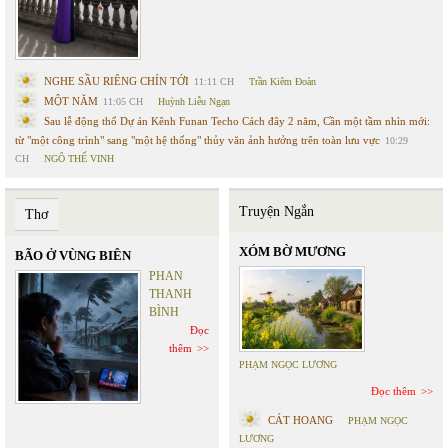
NGHE SẦU RIÊNG CHÍN TỚI
11:11 CH
Trần Kiêm Đoàn
MỘT NĂM
11:05 CH
Huỳnh Liễu Ngạn
Sau lễ động thổ Dự án Kênh Funan Techo Cách đây 2 năm, Cần một tầm nhìn mới:
từ "một công trình" sang "một hệ thống" thủy văn ảnh hưởng trên toàn lưu vực
10:29
CH
NGÔ THẾ VINH
Truyện Ngắn
Thơ
XÓM BỜ MƯƠNG
BÃO Ở VÙNG BIÊN
PHAN
THANH
BÌNH
Đọc
thêm
PHẠM NGỌC LƯƠNG
Đọc thêm
CÁT HOANG
PHẠM NGỌC
LƯƠNG