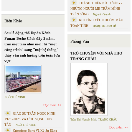
THÁNH THIÊN NỮ TƯỚNG -
NHỮNG NGƯỜI MẸ TRẦM MÌNH
TRÊN SÔNG
Nguyệt Quỳnh
KHI TÌNH YÊU NHUỐM MÀU
Biên Khảo
TOAN TÍNH
Hoàng Thị Bích Hà
Sau lễ động thổ Dự án Kênh
Funan Techo Cách đây 2 năm,
Phỏng Vấn
Cần một tầm nhìn mới: từ "một
công trình" sang "một hệ thống"
TRÒ CHUYỆN VỚI NHÀ THƠ
thủy văn ảnh hưởng trên toàn lưu
TRANG CHÂU
vực
NGÔ THẾ VINH
Đọc thêm
GIÁO SƯ TRẦN NGỌC NINH
1923 -2025 VÀ ƯỚC VỌNG DUY
Trần Thị Nguyệt Mai
,
TRANG CHÂU
TÂN
NGÔ THẾ VINH
Đọc thêm
Cristoforo Borri Và Ký Sự Đàng