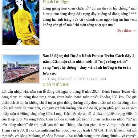
Huỳnh Liễu Ngạn
tháng giêng hoa xoan chưa nở / thì em đã vội lấy chồng / mùi
hương còn đang dang dở / rụng đầy xuống cả dòng sông / ***
tháng hai ánh trăng vừa cũ / chênh chao ngõ vắng im lìm / em
không còn gì để nói / chỉ màu nắng nhạt qua tim /
Đọc thêm
Sau lễ động thổ Dự án Kênh Funan Techo Cách đây 2
năm, Cần một tầm nhìn mới: từ "một công trình"
sang "một hệ thống" thủy văn ảnh hưởng trên toàn
lưu vực
07 Tháng Tám 2026
10:29 CH
(Xem: 140)
NGÔ THẾ VINH
Lời dẫn nhập: Hai năm sau lễ động thổ ngày 5 tháng 8 năm 2024, Kênh Funan Techo vẫn
đang được thi công theo từng đoạn, chưa hoàn thành toàn tuyến khoảng 180 km. Tác giả
phân tích rõ dự án không chỉ là tuyến giao thông đường thủy đơn thuần mà còn là công trình
điều tiết nước đa mục tiêu, có nguy cơ ảnh hưởng đến chế độ lũ, phân phối phù sa và xâm
nhập mặn ở Đồng bằng sông Cửu Long. Đặc biệt, dự án đã vi phạm nghiêm trọng Điều 5
của Hiệp định Mekong 1995. Cam Bốt đã cố tình xếp kênh Funan Techo vào nhóm “dự án
trên dòng nhánh” để chỉ phải làm thủ tục Thông báo đơn giản, thay vì thực hiện thủ tục
Tham vấn trước (Prior Consultation) bắt buộc theo quy trình PNPCA. Thực tế, kênh kết nối
trực tiếp với sông Mekong và sông Bassac – hai nhánh mang nước dòng chính – và chuyển