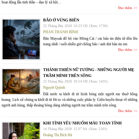
hoạt động lẫn tinh thần – đạo lý xã hội…
Đọc thêm
BÃO Ở VÙNG BIÊN
22 Tháng Bảy 2026
10:23 CH
(Xem: 1730)
PHAN THANH BÌNH
Bão Maysak đổ bộ vào Móng Cái / các bản tin điện tử dồn lên
trang nhất / suốt nhiều giờ chống bão / anh đợi bản tin em
Đọc thêm
THÁNH THIÊN NỮ TƯỚNG - NHỮNG NGƯỜI MẸ
TRẦM MÌNH TRÊN SÔNG
22 Tháng Bảy 2026
10:14 CH
(Xem: 1435)
Nguyệt Quỳnh
Đất nước ta khởi đi từ hình bóng một người mẹ thuở hồng
hoang. Lịch sử chúng ta khởi đi từ lời ru và những cuộc phân ly. Giữa huyền thoại về những
người anh hùng, thấp thoáng bóng dáng những người mẹ trầm mình trên sông.
Đọc thêm
KHI TÌNH YÊU NHUỐM MÀU TOAN TÍNH
14 Tháng Bảy 2026
12:37 SA
(Xem: 2201)
Hoàng Thị Bích Hà