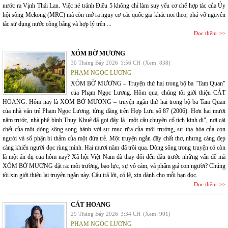
nước ra Vịnh Thái Lan. Việc né tránh Điều 5 không chỉ làm suy yếu cơ chế hợp tác của Ủy
hội sông Mekong (MRC) mà còn mở ra nguy cơ các quốc gia khác noi theo, phá vỡ nguyên
tắc sử dụng nước công bằng và hợp lý trên ...
Đọc thêm
XÓM BỜ MƯƠNG
30 Tháng Bảy 2026
1:56 CH
(Xem: 838)
PHẠM NGỌC LƯƠNG
XÓM BỜ MƯƠNG – Truyện thứ hai trong bộ ba "Tam Quan"
của Phạm Ngọc Lương. Hôm qua, chúng tôi giới thiệu CÁT
HOANG. Hôm nay là XÓM BỜ MƯƠNG – truyện ngắn thứ hai trong bộ ba Tam Quan
của nhà văn trẻ Phạm Ngọc Lương, từng đăng trên Hợp Lưu số 87 (2006). Hơn hai mươi
năm trước, nhà phê bình Thụy Khuê đã gọi đây là "một câu chuyện cổ tích kinh dị", nơi cái
chết của một dòng sông song hành với sự mục rữa của môi trường, sự tha hóa của con
người và số phận bi thảm của một đứa trẻ. Một truyện ngắn đầy chất thơ, nhưng càng đẹp
càng khiến người đọc rùng mình. Hai mươi năm đã trôi qua. Dòng sông trong truyện có còn
là một ẩn dụ của hôm nay? Xã hội Việt Nam đã thay đổi đến đâu trước những vấn đề mà
XÓM BỜ MƯƠNG đặt ra: môi trường, bạo lực, sự vô cảm, và phẩm giá con người? Chúng
tôi xin giới thiệu lại truyện ngắn này. Câu trả lời, có lẽ, xin dành cho mỗi bạn đọc.
Đọc thêm
CÁT HOANG
29 Tháng Bảy 2026
3:34 CH
(Xem: 901)
PHẠM NGỌC LƯƠNG