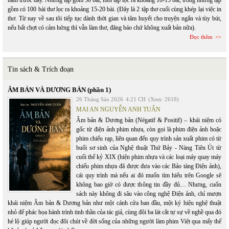
năm trước đây. Những tập gồm 50 bài, mỗi tập lọc ra khoảng 10-15 bài, trong những tập
gồm có 100 bài thơ lọc ra khoảng 15-20 bài. (Đây là 2 tập thơ cuối cùng khép lại việc in
thơ. Từ nay về sau tôi tiếp tục dành thời gian và tâm huyết cho truyện ngắn và tùy bút,
nếu bất chợt có cảm hứng thì vẫn làm thơ, đăng báo chứ không xuất bản nữa).
Đọc thêm
Tin sách & Trích đoạn
ÂM BẢN VÀ DƯƠNG BẢN (phần 1)
26 Tháng Sáu 2026
4:21 CH
(Xem: 2618)
MAI AN NGUYỄN ANH TUẤN
Âm bản & Dương bản (Négatif & Positif) – khái niệm có
gốc từ điện ảnh phim nhựa, còn gọi là phim điện ảnh hoặc
phim chiếu rạp, liên quan đến quy trình sản xuất phim có từ
buổi sơ sinh của Nghệ thuật Thứ Bảy - Nàng Tiên Út từ
cuối thế kỷ XIX (hiện phim nhựa và các loại máy quay máy
chiếu phim nhựa đã được đưa vào các Bảo tàng Điện ảnh),
cái quy trình mà nếu ai đó muốn tìm hiểu trên Google sẽ
không bao giờ có được thông tin đầy đủ… Nhưng, cuốn
sách này không đi sâu vào công nghệ Điện ảnh, chỉ mượn
khái niệm Âm bản & Dương bản như một cánh cửa ban đầu, một ký hiệu nghệ thuật
nhỏ để phác họa hành trình tinh thần của tác giả, cùng đôi ba lát cắt tự sự về nghề qua đó
hé lộ giúp người đọc đôi chút về đời sống của những người làm phim Việt qua mấy thế