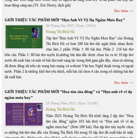
hoạt động sáng tạo.(TS. Eric Henry, dịch giả)
Đọc thêm
GIỚI THIỆU TÁC PHẨM MỚI “Hẹn Anh Về Vỹ Dạ Ngắm Mưa Bay”
06 Tháng Sáu 2025
(Xem: 13431)
Hoàng Thị Bích Hà
Tập thơ “Hẹn Anh Về Vỹ Dạ Ngắm Mưa Bay” của Hoàng
Thị Bích Hà có hơn 180 bài thơ dài ngắn khác nhau được
chia làm 2 phần: Phần 1: 80 bài thơ, Phần 2: 116 bài thơ
bốn câu. Phần 1: 80 bài thơ tuyển là những bài tâm đắc được chọn lọc ra từ 10 tập thơ
trước đã xuất bản và một số bài thơ mới sáng tác trong thời gian gần đây, chưa in nhưng
đã được đăng tải trên các trang báo mạng và website Văn học Nghệ thuật trong và ngoài
nước. Phần 2 là những khổ thơ yêu thích, mỗi bài chỉ chon 4 câu trong số những bài thơ
đã xuất bản.
Đọc thêm
GIỚI THIỆU TÁC PHẨM MỚI “Hoa tím sầu đông” và “Hẹn anh về vĩ dạ
ngắm mưa bay”
29 Tháng Năm 2025
(Xem: 15249)
Hoàng Thị Bích Hà
Năm 2025 Hoàng Thị Bích Hà trình làng 2 tập thơ: “Hoa
tím sầu đông” (gồm 103 bài thơ) và “Hẹn anh về vĩ dạ
ngắm mưa bay” (Hơn 180 bài). Hai tập thơ này tuyển chọn
ra những bài thơ tâm đắc của Hoàng Thị Bích Hà trong 10 tập thơ đã xuất bản từ mấy