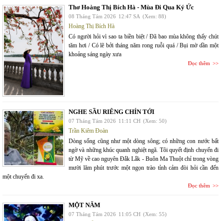
Thơ Hoàng Thị Bích Hà - Mùa Đi Qua Ký Ức
08 Tháng Tám 2026
12:47 SA
(Xem: 88)
Hoàng Thị Bích Hà
Có người hỏi vì sao ta biền biệt / Đã bao mùa không thấy chút
tăm hơi / Có lẽ bởi tháng năm rong ruỗi quá / Bụi mờ dần một
khoảng sáng ngày xưa
Đọc thêm
NGHE SẦU RIÊNG CHÍN TỚI
07 Tháng Tám 2026
11:11 CH
(Xem: 50)
Trần Kiêm Đoàn
Dòng sống cũng như một dòng sông; có những con nước bất
ngờ và những khúc quanh nghiệt ngã. Tôi quyết định chuyến đi
từ Mỹ về cao nguyên Đắk Lắk - Buôn Ma Thuột chỉ trong vòng
mười lăm phút trước một ngọn trào tỉnh cảm đòi hỏi cần đến
một chuyến đi xa.
Đọc thêm
MỘT NĂM
07 Tháng Tám 2026
11:05 CH
(Xem: 55)