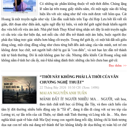
Có những tác phẩm không thuộc về một thời điểm. Chúng lặng
lẽ nằm lại trên trang giấy nhiều năm, rồi một ngày nào đó bỗng
hiện lên với sức nặng như thể vừa mới được viết hôm qua. Cát
Hoang là một truyện ngắn như vậy. Lần đầu xuất hiện trên Tạp chí Hợp Lưu bởi lối viết tối
giản, đứt đoạn như điện ảnh, ngôn ngữ đầy ký hiệu, và một thế giới nghệ thuật khiến người
đọc vừa bối rối vừa ám ảnh. Nhà phê bình Thụy Khuê từng nhận xét đây là một truyện ngắn
có cấu trúc của thơ hiện đại, nơi mỗi câu chữ đều trở thành một ám hiệu, buộc người đọc
phải đọc bằng trực giác nhiều hơn bằng cốt truyện. Trong thế giới ấy, có một bãi đất nổi giữa
dòng sông, một cộng đồng sống như chưa từng biết đến ánh sáng của văn minh, nơi trẻ em
không được học chữ, nơi người biết chữ bị gọi là "con điên", và nơi bạo lực dần trở thành
trật tự bình thường. Đó là một không gian hư cấu. Nhưng điều khiến Cát Hoang sống mãi
không nằm ở tính hư cấu ấy, mà ở khả năng đánh thức những câu hỏi chưa bao giờ cũ:
Đọc thêm
“THỜI NÀY KHÔNG PHẢI LÀ THỜI CỦA VĂN
CHƯƠNG NGHỆ THUẬT”
22 Tháng Bảy 2026
10:50 CH
(Xem: 1496)
MAI AN NGUYỄN ANH TUẤN
MẢNH ĐẤT ÍT NGƯỜI NHIỀU MA… NGƯỜI, viết hoa,
theo tính chất triết học cả Đông lẫn Tây, và theo cách hiểu của
tâm lý đời thường nhiều biến động này là “Tử tế”, đang ít dần đi cùng với sự teo tóp của
Lương tri, sự lẩn trốn của cái Thiện, sự đánh mất Tình thương và Lòng trắc ẩn… Ma, theo
nghĩa khái quát về bản chất Ma Quỷ trong con người đang trỗi dậy, không chỉ là hình tượng
dọa nạt con trẻ nữa mà đang trở thành thế lực khủng khiếp đe dọa thống trị toàn bộ cơ chế