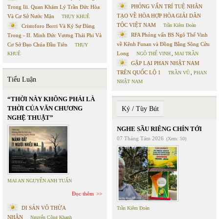
PHỎNG VẤN TRÍ TUỆ NHÂN
Trong Iii. Quan Khám Lý Trần Đức Hòa
TẠO VỀ HÒA HỢP HÒA GIẢI DÂN
Và Cơ Sở Nước Mặn
THỤY KHUÊ
TỘC VIỆT NAM
Trần Kiêm Đoàn
Cristoforo Borri Và Ký Sự Đàng
RFA Phỏng vấn BS Ngô Thế Vinh
Trong - II. Minh Đức Vương Thái Phi Và
về Kênh Funan và Đồng Bằng Sông Cửu
Cơ Sở Đạo Chúa Đầu Tiên
THỤY
Long
KHUÊ
NGÔ THẾ VINH
,
MAI TRẦN
GẶP LẠI PHAN NHẬT NAM
TRÊN QUỐC LỘ 1
TRẦN VŨ
,
PHAN
Tiểu Luận
NHẬT NAM
“THỜI NÀY KHÔNG PHẢI LÀ
THỜI CỦA VĂN CHƯƠNG
Ký / Tùy Bút
NGHỆ THUẬT”
NGHE SẦU RIÊNG CHÍN TỚI
07 Tháng Tám 2026
(Xem: 50)
MAI AN NGUYỄN ANH TUẤN
Đọc thêm
DI SẢN VÔ THỪA
Trần Kiêm Đoàn
NHẬN
Nguyễn Công Khanh