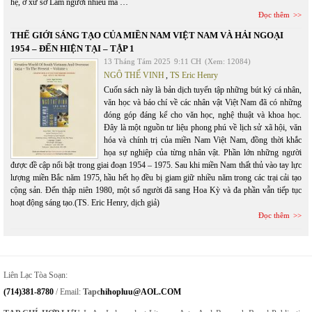
hệ, ở xứ sở Lắm người nhiều ma …
Đọc thêm
THẾ GIỚI SÁNG TẠO CỦA MIỀN NAM VIỆT NAM VÀ HẢI NGOẠI
1954 – ĐẾN HIỆN TẠI – TẬP 1
13 Tháng Tám 2025
9:11 CH
(Xem: 12084)
NGÔ THẾ VINH
,
TS Eric Henry
Cuốn sách này là bản dịch tuyển tập những bút ký cá nhân,
văn học và báo chí về các nhân vật Việt Nam đã có những
đóng góp đáng kể cho văn học, nghệ thuật và khoa học.
Đây là một nguồn tư liệu phong phú về lịch sử xã hội, văn
hóa và chính trị của miền Nam Việt Nam, đồng thời khắc
họa sự nghiệp của từng nhân vật. Phần lớn những người
được đề cập nổi bật trong giai đoạn 1954 – 1975. Sau khi miền Nam thất thủ vào tay lực
lượng miền Bắc năm 1975, hầu hết họ đều bị giam giữ nhiều năm trong các trại cải tạo
cộng sản. Đến thập niên 1980, một số người đã sang Hoa Kỳ và đa phần vẫn tiếp tục
hoạt động sáng tạo.(TS. Eric Henry, dịch giả)
Đọc thêm
Liên Lạc Tòa Soạn:
(714)381-8780
/ Email:
Tapc
Hihopluu@AOL.COM