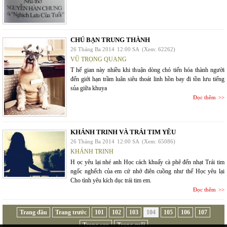
CHÚ BẠN TRUNG THÀNH
26 Tháng Ba 2014
12:00 SA
(Xem: 62262)
VŨ TRỌNG QUANG
T hế gian này nhiều khi thuận dòng chó tiến hóa thành người
đến giới hạn trầm luân siêu thoát linh hồn bay đi tồn lưu tiếng
sủa giữa khuya
Đọc thêm
KHÁNH TRINH VÀ TRÁI TIM YÊU
26 Tháng Ba 2014
12:00 SA
(Xem: 65086)
KHÁNH TRINH
H ọc yêu lại nhé anh Học cách khuấy cà phê đến nhạt Trái tim
ngốc nghếch của em cứ nhớ điên cuồng như thế Học yêu lại
Cho tình yêu kích dục trái tim em.
Đọc thêm
Trang đầu
Trang trước
101
102
103
104
105
106
107
Trang sau
Trang cuối