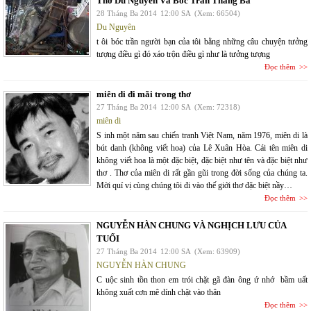
Thơ Du Nguyên Và Bóc Trần Tháng Ba
28 Tháng Ba 2014
12:00 SA
(Xem: 66504)
Du Nguyên
t ôi bóc trần người bạn của tôi bằng những câu chuyện tưởng
tượng điều gì đó xáo trộn điều gì như là tưởng tượng
Đọc thêm
miên di đi mãi trong thơ
27 Tháng Ba 2014
12:00 SA
(Xem: 72318)
miên di
S inh một năm sau chiến tranh Việt Nam, năm 1976, miên di là
bút danh (không viết hoa) của Lê Xuân Hòa. Cái tên miên di
không viết hoa là một đặc biệt, đặc biệt như tên và đặc biệt như
thơ . Thơ của miên di rất gần gũi trong đời sống của chúng ta.
Mời quí vị cùng chúng tôi đi vào thế giới thơ đặc biệt nầy…
Đọc thêm
NGUYỄN HÀN CHUNG VÀ NGHỊCH LƯU CỦA
TUỔI
27 Tháng Ba 2014
12:00 SA
(Xem: 63909)
NGUYỄN HÀN CHUNG
C uộc sinh tồn thon em trói chặt gã đàn ông ứ nhớ bầm uất
không xuất cơn mê dính chặt vào thân
Đọc thêm