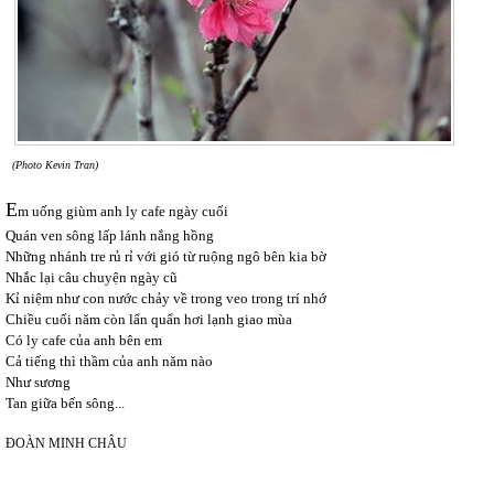
(Photo Kevin Tran)
E
m uống giùm anh ly cafe ngày cuối
Quán ven sông lấp lánh nắng hồng
Những nhánh tre rủ rỉ với gió từ ruộng ngô bên kia bờ
Nhắc lại câu chuyện ngày cũ
Kỉ niệm như con nước chảy về trong veo trong trí nhớ
Chiều cuối năm còn lẩn quẩn hơi lạnh giao mùa
Có ly cafe của anh bên em
Cả tiếng thì thầm của anh năm nào
Như sương
Tan giữa bến sông...
ĐOÀN MINH CHÂU