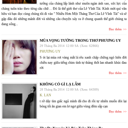
tưởng của chàng lấp lánh như muôn ngàn ánh sao, sức lực của
chàng tuôn trào theo từng câu chữ… Đó là thế giới thơ của Lê Vĩnh Tài. Kính mời quí văn
hữu và bạn đọc cùng chúng tôi đi vào “ Nhiều Hơn Một Tháng Thơ Của Lê Vĩnh Tài” và sẽ
gặp đâu đó những mảnh đời và những câu chuyện xảy ra ở chung quanh thế giới chúng ta
đang sống...
Đọc thêm
MÙA VỌNG TƯỞNG TRONG THƠ PHƯƠNG UY
29 Tháng Ba 2014
12:00 SA
(Xem: 62866)
PHƯƠNG UY
S ót lại mùa rơi vàng mắt lá rêu xanh chập chững ngó hiên đời
chiều nay giữa tiếng chim tình tự thảng thốt lan nhanh khúc đau
rời
Đọc thêm
KHÔNG CÓ GÌ LẠ LẪM
28 Tháng Ba 2014
12:00 SA
(Xem: 64309)
K. LAN
t rở dậy tìm giấc ngủ mình đã cho đi rồi tự nhiên muốn đòi lại
bóng tối ăn gian em lơ ngơ giữa vùng đêm sắp cạn
Đọc thêm