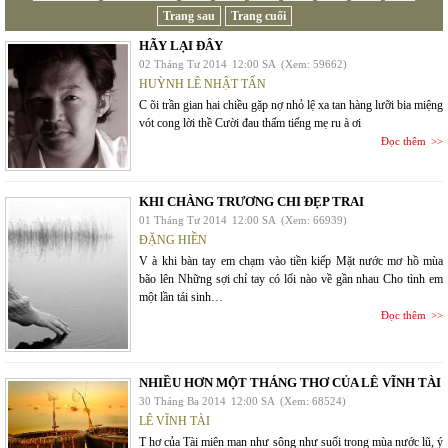
Trang sau
Trang cuối
HÃY LẠI ĐÂY
02 Tháng Tư 2014
12:00 SA
(Xem: 59662)
HUỲNH LÊ NHẬT TẤN
C õi trần gian hai chiều gặp nợ nhỏ lệ xa tan hàng lưỡi bia miệng
vót cong lời thề Cười đau thấm tiếng mẹ ru à ơi
Đọc thêm
KHI CHÀNG TRƯƠNG CHI ĐẸP TRAI
01 Tháng Tư 2014
12:00 SA
(Xem: 66939)
ĐẶNG HIỀN
V à khi bàn tay em chạm vào tiền kiếp Mặt nước mơ hồ mùa
bão lên Những sợi chỉ tay có lối nào về gần nhau Cho tình em
một lần tái sinh…
Đọc thêm
NHIỀU HƠN MỘT THÁNG THƠ CỦA LÊ VĨNH TÀI
30 Tháng Ba 2014
12:00 SA
(Xem: 68524)
LÊ VĨNH TÀI
T hơ của Tài miên man như sông như suối trong mùa nước lũ, ý