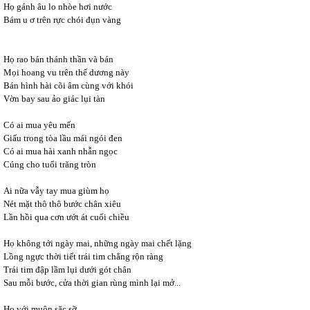
Họ gánh âu lo nhòe hơi nước
Bám u ơ trên rực chói đụn vàng
Họ rao bán thánh thần và bán
Mọi hoang vu trên thế dương này
Bán hình hài cõi âm cùng với khói
Vờn bay sau ảo giác lụi tàn
Có ai mua yêu mến
Giấu trong tòa lầu mái ngói đen
Có ai mua hài xanh nhẫn ngọc
Cúng cho tuổi trăng tròn
Ai nữa vẫy tay mua giùm họ
Nét mặt thô thô bước chân xiêu
Lần hồi qua cơn ướt át cuối chiều
Họ không tới ngày mai, những ngày mai chết lặng
Lồng ngực thời tiết trái tim chẳng rộn ràng
Trái tim đập lầm lụi dưới gót chân
Sau mỗi bước, cửa thời gian rùng mình lại mở...
Họ với muôn sặc sỡ