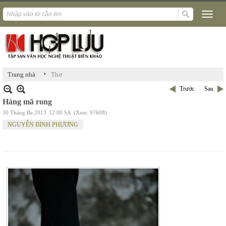
›
Trang nhà
Thơ
Trước
Sau
Hàng mã rong
30 Tháng Ba 2013
12:00 SA
(Xem: 97608)
NGUYỄN BÌNH PHƯƠNG