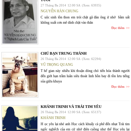
27 Tháng Ba 2014
12:00 SA
(Xem: 63935)
NGUYỄN HÀN CHUNG
C uộc sinh tồn thon em trói chặt gã đàn ông ứ nhớ bầm uất
không xuất cơn mê dính chặt vào thân
Đọc thêm
CHÚ BẠN TRUNG THÀNH
26 Tháng Ba 2014
12:00 SA
(Xem: 62294)
VŨ TRỌNG QUANG
T hế gian này nhiều khi thuận dòng chó tiến hóa thành người
đến giới hạn trầm luân siêu thoát linh hồn bay đi tồn lưu tiếng
sủa giữa khuya
Đọc thêm
KHÁNH TRINH VÀ TRÁI TIM YÊU
26 Tháng Ba 2014
12:00 SA
(Xem: 65137)
KHÁNH TRINH
H ọc yêu lại nhé anh Học cách khuấy cà phê đến nhạt Trái tim
ngốc nghếch của em cứ nhớ điên cuồng như thế Học yêu lại