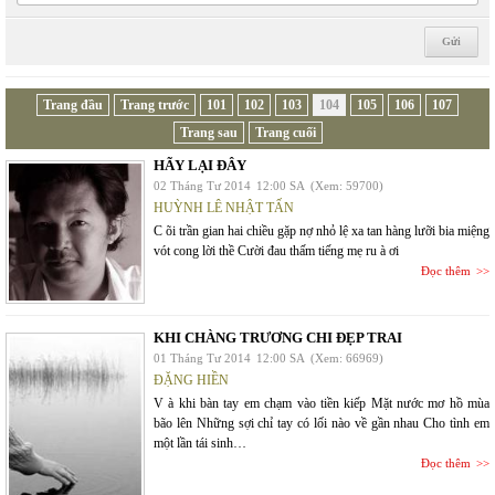
Trang đầu
Trang trước
101
102
103
104
105
106
107
Trang sau
Trang cuối
HÃY LẠI ĐÂY
02 Tháng Tư 2014
12:00 SA
(Xem: 59700)
HUỲNH LÊ NHẬT TẤN
C õi trần gian hai chiều gặp nợ nhỏ lệ xa tan hàng lưỡi bia miệng
vót cong lời thề Cười đau thấm tiếng mẹ ru à ơi
Đọc thêm
KHI CHÀNG TRƯƠNG CHI ĐẸP TRAI
01 Tháng Tư 2014
12:00 SA
(Xem: 66969)
ĐẶNG HIỀN
V à khi bàn tay em chạm vào tiền kiếp Mặt nước mơ hồ mùa
bão lên Những sợi chỉ tay có lối nào về gần nhau Cho tình em
một lần tái sinh…
Đọc thêm