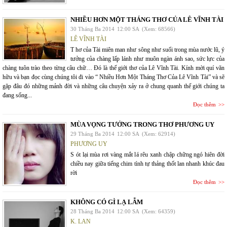
NHIỀU HƠN MỘT THÁNG THƠ CỦA LÊ VĨNH TÀI
30 Tháng Ba 2014
12:00 SA
(Xem: 68566)
LÊ VĨNH TÀI
T hơ của Tài miên man như sông như suối trong mùa nước lũ, ý
tưởng của chàng lấp lánh như muôn ngàn ánh sao, sức lực của
chàng tuôn trào theo từng câu chữ… Đó là thế giới thơ của Lê Vĩnh Tài. Kính mời quí văn
hữu và bạn đọc cùng chúng tôi đi vào “ Nhiều Hơn Một Tháng Thơ Của Lê Vĩnh Tài” và sẽ
gặp đâu đó những mảnh đời và những câu chuyện xảy ra ở chung quanh thế giới chúng ta
đang sống...
Đọc thêm
MÙA VỌNG TƯỞNG TRONG THƠ PHƯƠNG UY
29 Tháng Ba 2014
12:00 SA
(Xem: 62914)
PHƯƠNG UY
S ót lại mùa rơi vàng mắt lá rêu xanh chập chững ngó hiên đời
chiều nay giữa tiếng chim tình tự thảng thốt lan nhanh khúc đau
rời
Đọc thêm
KHÔNG CÓ GÌ LẠ LẪM
28 Tháng Ba 2014
12:00 SA
(Xem: 64359)
K. LAN