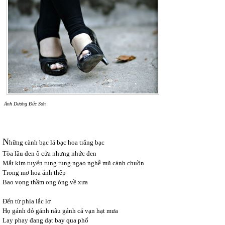
Ảnh Dương Đức Sơn
N
hững cành bạc lá bạc hoa trắng bạc
Tòa lầu đen ô cửa nhưng nhức đen
Mắt kim tuyến rung rung ngạo nghễ mũ cánh chuồn
Trong mơ hoa ánh thếp
Bao vọng thầm ong óng về xưa
Đến từ phía lắc lơ
Họ gánh đỏ gánh nâu gánh cả vạn hạt mưa
Lay phay đang dạt bay qua phố