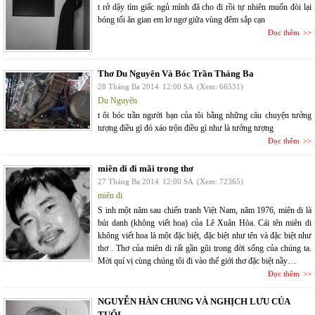
t rở dậy tìm giấc ngủ mình đã cho đi rồi tự nhiên muốn đòi lại
bóng tối ăn gian em lơ ngơ giữa vùng đêm sắp cạn
Đọc thêm
Thơ Du Nguyên Và Bóc Trần Tháng Ba
28 Tháng Ba 2014
12:00 SA
(Xem: 66531)
Du Nguyên
t ôi bóc trần người bạn của tôi bằng những câu chuyện tưởng
tượng điều gì đó xáo trộn điều gì như là tưởng tượng
Đọc thêm
miên di đi mãi trong thơ
27 Tháng Ba 2014
12:00 SA
(Xem: 72365)
miên di
S inh một năm sau chiến tranh Việt Nam, năm 1976, miên di là
bút danh (không viết hoa) của Lê Xuân Hòa. Cái tên miên di
không viết hoa là một đặc biệt, đặc biệt như tên và đặc biệt như
thơ . Thơ của miên di rất gần gũi trong đời sống của chúng ta.
Mời quí vị cùng chúng tôi đi vào thế giới thơ đặc biệt nầy…
Đọc thêm
NGUYỄN HÀN CHUNG VÀ NGHỊCH LƯU CỦA
TUỔI