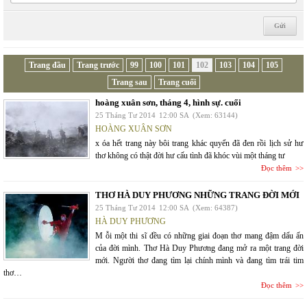
Trang đầu
Trang trước
99
100
101
102
103
104
105
Trang sau
Trang cuối
hoàng xuân sơn, tháng 4, hình sự. cuối
25 Tháng Tư 2014
12:00 SA
(Xem: 63144)
HOÀNG XUÂN SƠN
x óa hết trang này bôi trang khác quyển đã đen rồi lịch sử hư
thơ không có thật đời hư cấu tình đã khóc vùi một tháng tư
Đọc thêm
THƠ HÀ DUY PHƯƠNG NHỮNG TRANG ĐỜI MỚI
25 Tháng Tư 2014
12:00 SA
(Xem: 64387)
HÀ DUY PHƯƠNG
M ỗi một thi sĩ đều có những giai đoạn thơ mang đậm dấu ấn
của đời mình. Thơ Hà Duy Phương đang mở ra một trang đời
mới. Người thơ đang tìm lại chính mình và đang tìm trái tim
thơ…
Đọc thêm