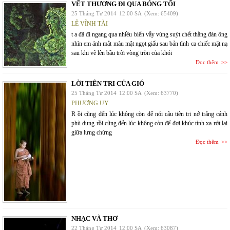
VẾT THƯƠNG ĐI QUA BÓNG TỐI
25 Tháng Tư 2014
12:00 SA
(Xem: 65409)
LÊ VĨNH TÀI
t a đã đi ngang qua nhiều biển vẫy vùng suýt chết thằng đàn ông
nhìn em ánh mắt màu mật ngọt giấu sau bản tình ca chiếc mặt nạ
sau khi vẽ lên bầu trời vòng tròn của khói
Đọc thêm
LỜI TIÊN TRI CỦA GIÓ
25 Tháng Tư 2014
12:00 SA
(Xem: 63770)
PHƯƠNG UY
R ồi cũng đến lúc không còn để nói câu tiên tri nở trắng cánh
phù dung rồi cũng đến lúc không còn để đợi khúc tình xa rớt lại
giữa lưng chừng
Đọc thêm
NHẠC VÀ THƠ
22 Tháng Tư 2014
12:00 SA
(Xem: 63087)