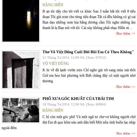
ĐẶNG HIỀN
B ạn tôi dậy cho tôi viết ca khúc Sau 3 tuần bắt tôi viết 8 tiểu
đoạn Tôi ghi note cho từng tiểu đoạn Tất cả đều không có gì sai
Bạn dạo những note kia bằng dương cầm Tôi nghe những âm
thanh là lạ Bạn nói với tôi Cái này không phải nhạc Hiền ơi…
Đọc thêm
Thơ Võ Việt Dũng Cuối Đời Rồi Em Có Theo Không"
21 Tháng Tư 2014
12:00 SA
(Xem: 67052)
VÕ VIỆT DŨNG
K hi về đã lạnh vườn xưa Chỉ nghe giá rét sang mùa mà thôi
Giờ em heo hút phương trời Biết chăng đây có một người nhớ
thương
Đọc thêm
PHỐ XƯA GÓC KHUẤT CỦA TRÁI TIM
18 Tháng Tư 2014
12:00 SA
(Xem: 66964)
ĐẶNG HIỀN
C hỉ còn một góc phố Và một ngã tư chơ vơ không người chờ
đợi Em đi qua hôm nào anh đâu biết Một nửa tình buồn lạc nhịp
ngoài đêm
Đọc thêm