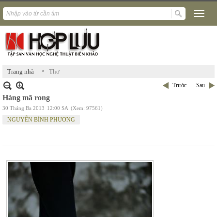
›
Trang nhà
Thơ
Trước
Sau
Hàng mã rong
30 Tháng Ba 2013
12:00 SA
(Xem: 97561)
NGUYỄN BÌNH PHƯƠNG