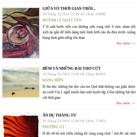
GIỮA VỎ THỜI GIAN TRÔI...
18 Tháng Tư 2014
12:00 SA
(Xem: 63996)
HUỲNH LÊ NHẬT TẤN
T ôi mãi bước trên con đường uốn cong chữ S móc nhau nối
xích lại gần để biến dạng một hình lưỡi câu đu đưa trước cuống
họng khát giữa tiếng rền than
Đọc thêm
ĐÊM VÀ NHỮNG BÀI THƠ CỨT
16 Tháng Tư 2014
12:00 SA
(Xem: 66592)
ĐẶNG HIỀN
Đ êm đọc những bài thơ của em Quả thật không sao giấu được
nụ cười Vài ý nghĩ muốn làm một tuyển tập Gồm những bài thơ
cứt thời gian
Đọc thêm
ẨN DỤ THÁNG TƯ
16 Tháng Tư 2014
12:00 SA
(Xem: 57465)
PHƯƠNG UY
H đã rời bỏ nơi chốn chúng tôi cùng rong chơi “ nơi đó sặc mùi