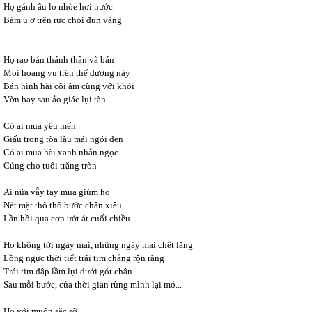
Họ gánh âu lo nhòe hơi nước
Bám u ơ trên rực chói đụn vàng
Họ rao bán thánh thần và bán
Mọi hoang vu trên thế dương này
Bán hình hài cõi âm cùng với khói
Vờn bay sau ảo giác lụi tàn
Có ai mua yêu mến
Giấu trong tòa lầu mái ngói đen
Có ai mua hài xanh nhẫn ngọc
Cúng cho tuổi trăng tròn
Ai nữa vẫy tay mua giùm họ
Nét mặt thô thô bước chân xiêu
Lần hồi qua cơn ướt át cuối chiều
Họ không tới ngày mai, những ngày mai chết lặng
Lồng ngực thời tiết trái tim chẳng rộn ràng
Trái tim đập lầm lụi dưới gót chân
Sau mỗi bước, cửa thời gian rùng mình lại mở...
Họ với muôn sặc sỡ