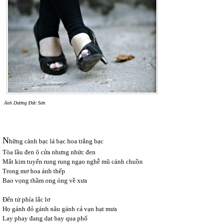
Ảnh Dương Đức Sơn
N
hững cành bạc lá bạc hoa trắng bạc
Tòa lầu đen ô cửa nhưng nhức đen
Mắt kim tuyến rung rung ngạo nghễ mũ cánh chuồn
Trong mơ hoa ánh thếp
Bao vọng thầm ong óng về xưa
Đến từ phía lắc lơ
Họ gánh đỏ gánh nâu gánh cả vạn hạt mưa
Lay phay đang dạt bay qua phố