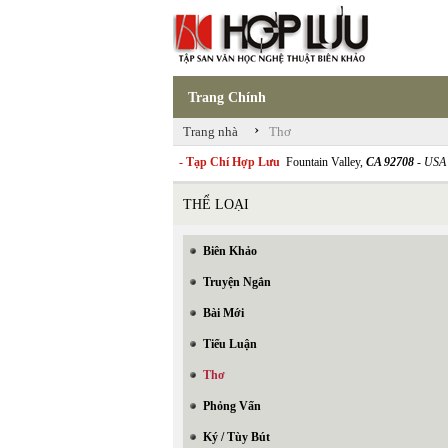
Trang Chính
›
Trang nhà
Thơ
- Tạp Chí Hợp Lưu
Fountain Valley,
CA 92708
- USA
THỂ LOẠI
Biên Khảo
Truyện Ngắn
Bài Mới
Tiểu Luận
Thơ
Phỏng Vấn
Ký / Tùy Bút