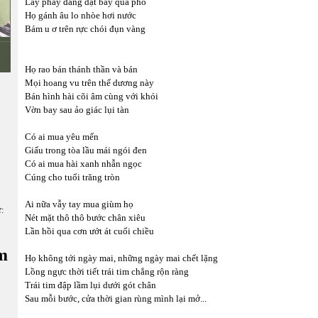
Lay phay đang dạt bay qua phố
Họ gánh âu lo nhòe hơi nước
Bám u ơ trên rực chói đụn vàng
Họ rao bán thánh thần và bán
Mọi hoang vu trên thế dương này
Bán hình hài cõi âm cùng với khói
Vờn bay sau ảo giác lụi tàn
Có ai mua yêu mến
Giấu trong tòa lầu mái ngói đen
Có ai mua hài xanh nhẫn ngọc
Cúng cho tuổi trăng tròn
Ai nữa vẫy tay mua giùm họ
ữ:
Nét mặt thô thô bước chân xiêu
Lần hồi qua cơn ướt át cuối chiều
m
Họ không tới ngày mai, những ngày mai chết lặng
Lồng ngực thời tiết trái tim chẳng rộn ràng
Trái tim đập lầm lụi dưới gót chân
Sau mỗi bước, cửa thời gian rùng mình lại mở...