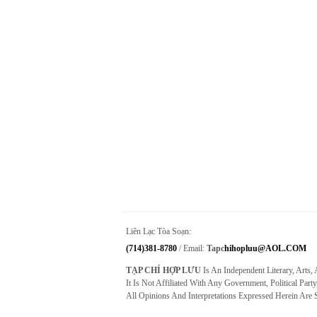
Liên Lạc Tòa Soạn:
(714)381-8780
/ Email:
Tapc
Hihopluu@AOL.COM
TẠP CHÍ HỢP LƯU
Is An Independent Literary, Arts,
It Is Not Affiliated With Any Government, Political Party
All Opinions And Interpretations Expressed Herein Are 