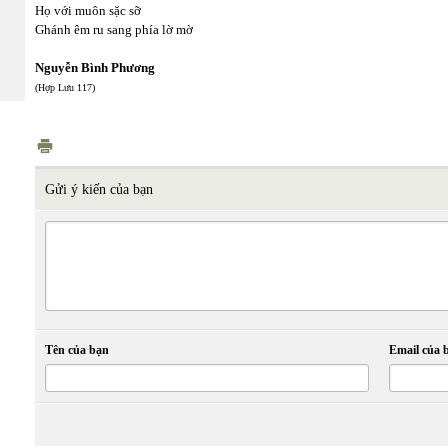
Họ với muôn sặc sỡ
Ghánh êm ru sang phía lờ mờ
Nguyễn Bình Phương
(Hợp Lưu 117)
Gửi ý kiến của bạn
Tên của bạn
Email của 