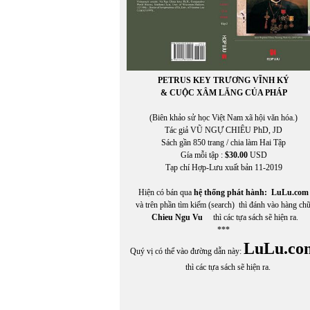
PETRUS KEY TRƯƠNG VĨNH KÝ
& CUỘC XÂM LĂNG CỦA PHÁP
(Biên khảo sử học Việt Nam xã hội văn hóa.)
Tác giả VŨ NGỰ CHIÊU PhD, JD
Sách gần 850 trang / chia làm Hai Tập
Gía mỗi tập :
$30.00
USD
Tạp chí Hợp-Lưu xuất bản 11-2019
Hiện có bán qua
hệ thống phát hành:
LuLu.com
và trên phần tìm kiếm (search) thì đánh vào hàng ch
Chieu Ngu Vu
thì các tựa sách sẽ hiện ra.
***
LuLu.co
Quý vị có thể vào đường dẫn này:
thì các tựa sách sẽ hiện ra.