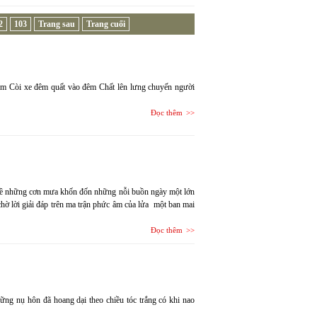
2
103
Trang sau
Trang cuối
a em Còi xe đêm quất vào đêm Chất lên lưng chuyến người
Đọc thêm
 về những cơn mưa khốn đốn những nỗi buồn ngày một lớn
hờ lời giải đáp trên ma trận phức âm của lửa một ban mai
Đọc thêm
những nụ hôn đã hoang dại theo chiều tóc trắng có khi nao