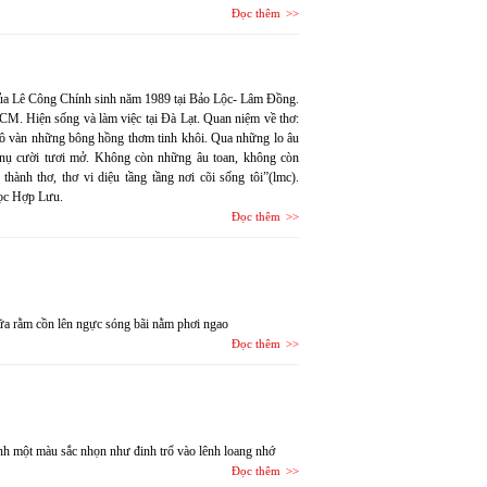
Đọc thêm
của Lê Công Chính sinh năm 1989 tại Bảo Lộc- Lâm Đồng.
M. Hiện sống và làm việc tại Đà Lạt. Quan niệm về thơ:
vô vàn những bông hồng thơm tinh khôi. Qua những lo âu
 nụ cười tươi mở. Không còn những âu toan, không còn
hành thơ, thơ vi diệu tầng tầng nơi cõi sống tôi”(lmc).
 đọc Hợp Lưu.
Đọc thêm
ữa rằm cồn lên ngực sóng bãi nằm phơi ngao
Đọc thêm
nh một màu sắc nhọn như đinh trổ vào lênh loang nhớ
Đọc thêm