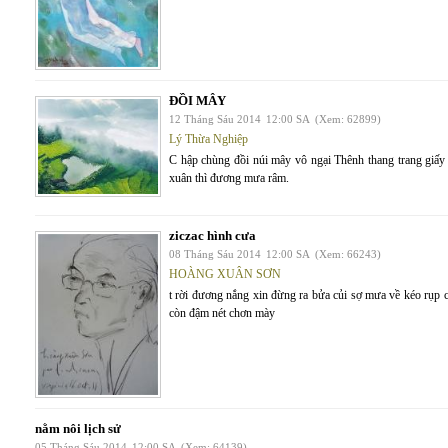
ĐỒI MÂY
12 Tháng Sáu 2014
12:00 SA
(Xem: 62899)
Lý Thừa Nghiệp
C hập chùng đồi núi mây vô ngại Thênh thang trang giấy
xuân thì đương mưa râm.
ziczac hình cưa
08 Tháng Sáu 2014
12:00 SA
(Xem: 66243)
HOÀNG XUÂN SƠN
t rời đương nắng xin đừng ra bửa củi sợ mưa về kéo rụp c
còn đậm nét chơn mày
nằm nôi lịch sử
05 Tháng Sáu 2014
12:00 SA
(Xem: 64139)