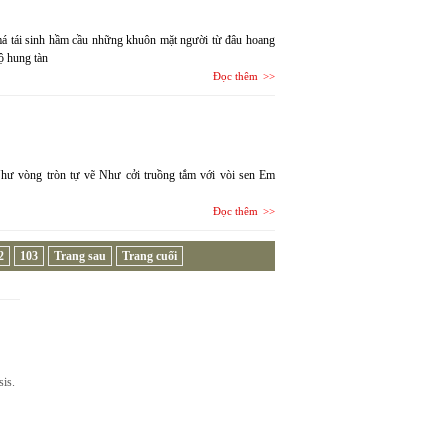
má tái sinh hầm cầu những khuôn mặt người từ đâu hoang
ộ hung tàn
Đọc thêm
hư vòng tròn tự vẽ Như cởi truồng tắm với vòi sen Em
Đọc thêm
2
103
Trang sau
Trang cuối
sis.