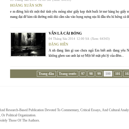
HOÀNG XUÂN SƠN
e m đừng hỏi tôi một thứ tình yêu mỏng như giấy kẹp thời buổi lơ mơ hàng họ giấy 
mang đại để kim rãi đường mũi dùi cắm sâu vào họng nựng nịu lũ đầu têu hí hửng cá đ
VẪN LÀ CÁI BÓNG
04 Tháng Sáu 2014
12:00 SA
(Xem: 64343)
ĐẶNG HIỀN
A nh đang làm gì sao chưa ngủ Em biết anh đang yêu N
không ghen sao anh lại sợ Một bề mặt phi lý của đêm...
Trang đầu
Trang trước
97
98
99
100
101
10
 And Research-Based Publication Devoted To Commentary, Critical Essays, And Cultural Analy
, Or Political Organization.
Solely Those Of The Authors.