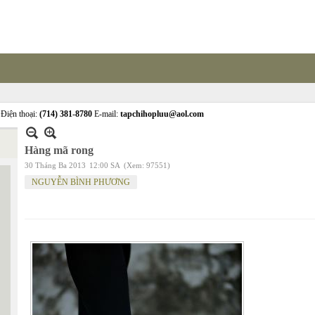
Điện thoại:
(714) 381-8780
E-mail:
tapchihopluu@aol.com
Hàng mã rong
30 Tháng Ba 2013
12:00 SA
(Xem: 97551)
NGUYỄN BÌNH PHƯƠNG