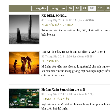
Trang đầu
Trang trước
97
98
99
100
101
10
XE ĐÊM, SÓNG...
05 Tháng Bảy 2014
12:00 SA
(Xem: 64916)
NGUYỄN ĐĂNG KHOA
Trăng rắc sầu lên hai vai Cả phố, Gió, Đuôi mắt dài củ
biền biệt xa.
CỨ NGỦ YÊN ĐI NƠI CÓ NHỮNG GIẤC MƠ
30 Tháng Sáu 2014
12:00 SA
(Xem: 69889)
PHƯƠNG UY
M ùa hạ yêu kiều nép vào sau lưng rèm kể cho anh nghe
lên ban mai run run mang gương mặt hoài nghi nghẹt thở c
chết non trong mưa
Hoàng Xuân Sơn, chùm thơ mới
30 Tháng Sáu 2014
12:00 SA
(Xem: 65920)
HOÀNG XUÂN SƠN
mặt trời trên da lửa đốt âm hồn cánh tay trần. phế tích. 
bồn chồn hơi thở ngắn