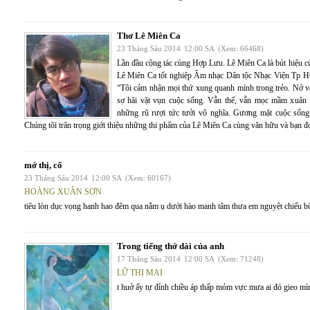
Thơ Lê Miên Ca
23 Tháng Sáu 2014
12:00 SA
(Xem: 66468)
Lần đầu cộng tác cùng Hợp Lưu. Lê Miên Ca là bút hiệu 
Lê Miên Ca tốt nghiệp Âm nhạc Dân tộc Nhạc Viện Tp HC
“Tôi cảm nhận mọi thứ xung quanh mình trong trẻo. Nở 
sợ hãi vặt vụn cuộc sống. Vẫn thế, vẫn mọc mầm xuân
những rũ rượi tức tưởi vô nghĩa. Gương mặt cuộc sống t
Chúng tôi trân trọng giới thiệu những thi phẩm của Lê Miên Ca cùng văn hữu và bạn
mớ thị, cổ
23 Tháng Sáu 2014
12:00 SA
(Xem: 60167)
HOÀNG XUÂN SƠN
tiêu lòn dục vọng hanh hao đêm qua nằm ụ dưới hào manh tâm thưa em nguyệt chiếu b
Trong tiếng thở dài của anh
17 Tháng Sáu 2014
12:00 SA
(Xem: 71248)
LỮ THỊ MAI
t huở ấy tự đỉnh chiều áp thấp mỏm vực mưa ai đó gieo mì