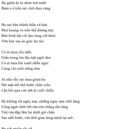
Họ gánh âu lo nhòe hơi nước
Bám u ơ trên rực chói đụn vàng
Họ rao bán thánh thần và bán
Mọi hoang vu trên thế dương này
Bán hình hài cõi âm cùng với khói
Vờn bay sau ảo giác lụi tàn
Có ai mua yêu mến
Giấu trong tòa lầu mái ngói đen
Có ai mua hài xanh nhẫn ngọc
Cúng cho tuổi trăng tròn
Ai nữa vẫy tay mua giùm họ
Nét mặt thô thô bước chân xiêu
Lần hồi qua cơn ướt át cuối chiều
Họ không tới ngày mai, những ngày mai chết lặng
Lồng ngực thời tiết trái tim chẳng rộn ràng
Trái tim đập lầm lụi dưới gót chân
Sau mỗi bước, cửa thời gian rùng mình lại mở...
Họ với muôn sặc sỡ