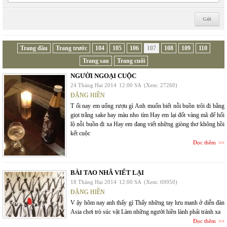
Trang đầu
Trang trước
104
105
106
107
108
109
110
Trang sau
Trang cuối
NGƯỜI NGOẠI CUỘC
24 Tháng Hai 2014
12:00 SA
(Xem: 27260)
ĐẶNG HIỀN
T ối nay em uống rượu gì Anh muốn biết nỗi buồn trôi đi bằng
giọt trắng sake hay màu nho tím Hay em lại đốt vàng mã để hối
lộ nỗi buồn đi xa Hay em đang viết những giòng thơ không hồi
kết cuộc
Đọc thêm
BÀI TAO NHÃ VIẾT LẠI
18 Tháng Hai 2014
12:00 SA
(Xem: 69950)
ĐẶNG HIỀN
V ậy hôm nay anh thấy gì Thấy những tay lưu manh ở diễn đàn
Asia chơi trò súc vật Làm những người hiền lành phải tránh xa
Đọc thêm