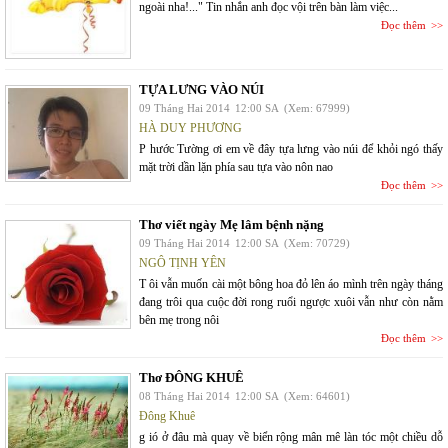
ngoài nha!..." Tin nhắn anh đọc vội trên bàn làm việc...
Đọc thêm
TỰA LƯNG VÀO NÚI
09 Tháng Hai 2014
12:00 SA
(Xem: 67999)
HÀ DUY PHƯƠNG
P hước Tường ơi em về đây tựa lưng vào núi để khỏi ngó thấy
mặt trời dần lặn phía sau tựa vào nôn nao
Đọc thêm
Thơ viết ngày Mẹ lâm bệnh nặng
09 Tháng Hai 2014
12:00 SA
(Xem: 70729)
NGÔ TỊNH YÊN
T ôi vẫn muốn cài một bông hoa đỏ lên áo mình trên ngày tháng
đang trôi qua cuộc đời rong ruổi ngược xuôi vẫn như còn nằm
bên mẹ trong nôi
Đọc thêm
Thơ ĐÔNG KHUÊ
08 Tháng Hai 2014
12:00 SA
(Xem: 64601)
Đông Khuê
g ió ở đâu mà quay về biển rộng mân mê làn tóc một chiều dỗ