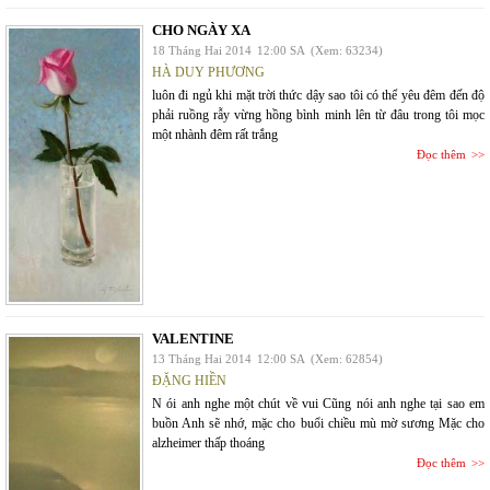
CHO NGÀY XA
18 Tháng Hai 2014
12:00 SA
(Xem: 63234)
HÀ DUY PHƯƠNG
luôn đi ngủ khi mặt trời thức dậy sao tôi có thể yêu đêm đến độ
phải ruồng rẫy vừng hồng bình minh lên từ đâu trong tôi mọc
một nhành đêm rất trắng
Đọc thêm
VALENTINE
13 Tháng Hai 2014
12:00 SA
(Xem: 62854)
ĐẶNG HIỀN
N ói anh nghe một chút về vui Cũng nói anh nghe tại sao em
buồn Anh sẽ nhớ, mặc cho buổi chiều mù mờ sương Mặc cho
alzheimer thấp thoáng
Đọc thêm