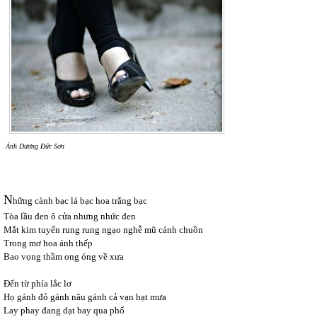
Ảnh Dương Đức Sơn
N
hững cành bạc lá bạc hoa trắng bạc
Tòa lầu đen ô cửa nhưng nhức đen
Mắt kim tuyến rung rung ngạo nghễ mũ cánh chuồn
Trong mơ hoa ánh thếp
Bao vọng thầm ong óng về xưa
Đến từ phía lắc lơ
Họ gánh đỏ gánh nâu gánh cả vạn hạt mưa
Lay phay đang dạt bay qua phố