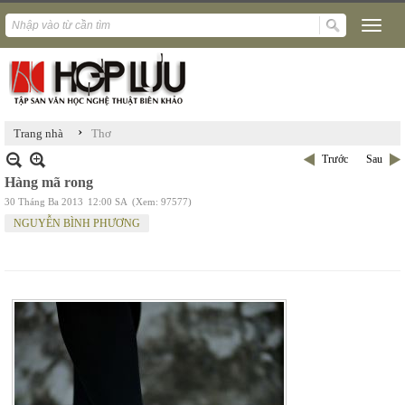
›
Trang nhà
Thơ
Trước
Sau
Hàng mã rong
30 Tháng Ba 2013
12:00 SA
(Xem: 97577)
NGUYỄN BÌNH PHƯƠNG