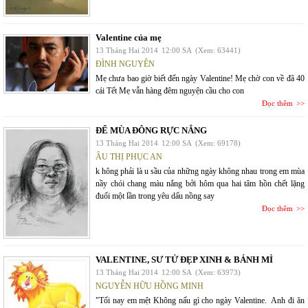
Valentine của mẹ
13 Tháng Hai 2014
12:00 SA
(Xem: 63441)
ĐÌNH NGUYÊN
Mẹ chưa bao giờ biết đến ngày Valentine! Mẹ chờ con về đã 40
cái Tết Mẹ vẫn hàng đêm nguyện cầu cho con
Đọc thêm
ĐỂ MÙA ĐÔNG RỰC NẮNG
13 Tháng Hai 2014
12:00 SA
(Xem: 69178)
ÂU THỊ PHỤC AN
k hông phải là u sầu của những ngày không nhau trong em mùa
nầy chói chang màu nắng bởi hôm qua hai tâm hồn chết lặng
đuối một lần trong yêu dấu nồng say
Đọc thêm
VALENTINE, SƯ TỬ ĐẸP XINH & BÁNH MÌ
13 Tháng Hai 2014
12:00 SA
(Xem: 63973)
NGUYỄN HỮU HỒNG MINH
"Tối nay em mệt Không nấu gì cho ngày Valentine. Anh đi ăn