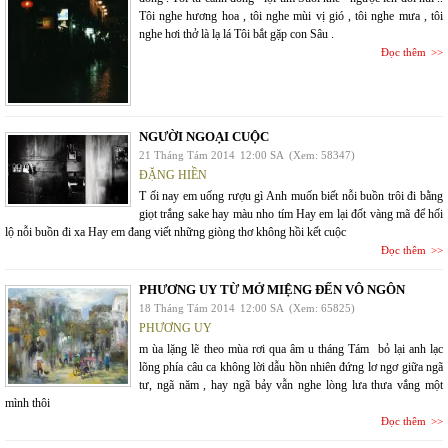
Tôi nghe hương hoa , tôi nghe mùi vị gió , tôi nghe mưa , tôi
nghe hơi thở là lạ lá Tôi bắt gặp con Sâu .
Đọc thêm
NGƯỜI NGOẠI CUỘC
21 Tháng Tám 2014
12:00 SA
(Xem: 58347)
ĐẶNG HIỀN
T ối nay em uống rượu gì Anh muốn biết nỗi buồn trôi đi bằng
giọt trắng sake hay màu nho tím Hay em lại đốt vàng mã để hối
lộ nỗi buồn đi xa Hay em đang viết những giòng thơ không hồi kết cuộc
Đọc thêm
PHƯƠNG UY TỪ MỞ MIỆNG ĐẾN VÔ NGÔN
18 Tháng Tám 2014
12:00 SA
(Xem: 65825)
PHƯƠNG UY
m ùa lặng lẽ theo mùa rơi qua âm u tháng Tám bỏ lại anh lạc
lõng phía câu ca không lời dẫu hồn nhiên đứng lơ ngơ giữa ngã
tư, ngã năm , hay ngã bảy vẫn nghe lòng lưa thưa vắng một
mình thôi
Đọc thêm