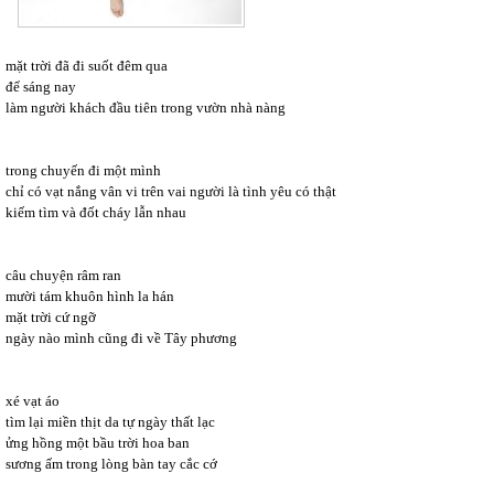
mặt trời đã đi suốt đêm qua
để sáng nay
làm người khách đầu tiên trong vườn nhà nàng
trong chuyến đi một mình
chỉ có vạt nắng vân vi trên vai người là tình yêu có thật
kiếm tìm và đốt cháy lẫn nhau
câu chuyện râm ran
mười tám khuôn hình la hán
mặt trời cứ ngỡ
ngày nào mình cũng đi về Tây phương
xé vạt áo
tìm lại miền thịt da tự ngày thất lạc
ửng hồng một bầu trời hoa ban
sương ấm trong lòng bàn tay cắc cớ