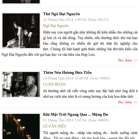
Thơ Ngô Đại Nguyên
22 Tháng Chín 2014
2:00 SA
(Xem: 64157)
Ngô Đại Nguyên
Hiện nay con người gần như không đủ kiên nhẫn cho những cái
gì hơi cũ và dài dòng. Tuy nhiên, nếu thưởng thức thơ mà bạn
bảo rằng không có nhiều thì giờ thì thật tội nghiệp cho
thơ...Chúng tôi hân hạnh giới thiệu những bài thơ tiêu biểu của
Ngô Đại Nguyên đến với quí bạn đọc và văn hữu của Hợp Lưu.
Đọc thêm
Thêm Nén Hương Đưa Tiễn
14 Tháng Chín 2014
12:00 SA
(Xem: 64082)
LUÂN HOÁN
tôi thường nhớ rất viễn vông sớm nay đặc biệt nhớ ông thôi à
nhớ nụ cười nhẹ như là có mang hương của loài hoa thân tình
Đọc thêm
Khi Mặt Trời Ngang Qua ... Mộng Du
01 Tháng Chín 2014
1:42 SA
(Xem: 64893)
LÊ VĂN HIẾU
Tôi người mộng du - nhập vào mộng du - bước xuống cánh
đồng . Tôi từ cánh đồng - lội tìm Suối khe - ngược lên đồi núi ..