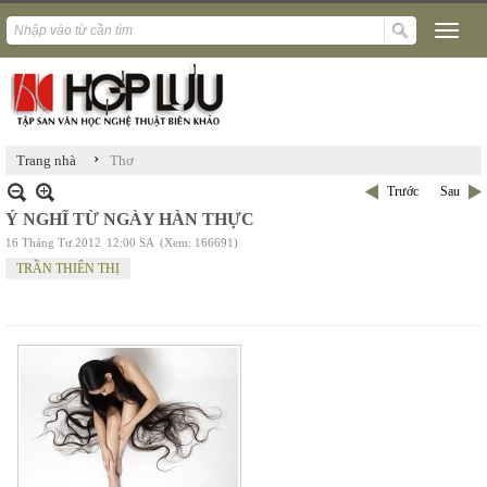
›
Trang nhà
Thơ
Trước
Sau
Ý NGHĨ TỪ NGÀY HÀN THỰC
16 Tháng Tư 2012
12:00 SA
(Xem: 166691)
TRẦN THIÊN THỊ