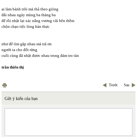
ai làm bánh trôi mà thả theo giòng
đãi nhau ngày mùng ba tháng ba
để rồi nhặt lại xác nắng vương vãi bên thềm
chộn chạo tiệc lòng hàn thực
như để tìm gặp nhau mà trả ơn
người ta cho đốt rừng
cuối cùng đã nhặt đươc nhau trong đám tro tàn
trần thiên thị
Trước
Sau
Gửi ý kiến của bạn