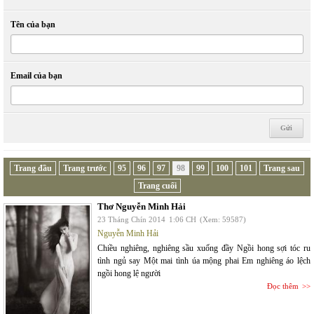
Tên của bạn
Email của bạn
Trang đầu
Trang trước
95
96
97
98
99
100
101
Trang sau
Trang cuối
Thơ Nguyễn Minh Hải
23 Tháng Chín 2014
1:06 CH
(Xem: 59587)
Nguyễn Minh Hải
Chiều nghiêng, nghiêng sầu xuống đầy Ngồi hong sợi tóc ru
tình ngủ say Một mai tình úa mộng phai Em nghiêng áo lệch
ngồi hong lệ người
Đọc thêm