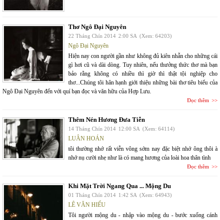
Thơ Ngô Đại Nguyên
22 Tháng Chín 2014
2:00 SA
(Xem: 64203)
Ngô Đại Nguyên
Hiện nay con người gần như không đủ kiên nhẫn cho những cái
gì hơi cũ và dài dòng. Tuy nhiên, nếu thưởng thức thơ mà bạn
bảo rằng không có nhiều thì giờ thì thật tội nghiệp cho
thơ...Chúng tôi hân hạnh giới thiệu những bài thơ tiêu biểu của
Ngô Đại Nguyên đến với quí bạn đọc và văn hữu của Hợp Lưu.
Đọc thêm
Thêm Nén Hương Đưa Tiễn
14 Tháng Chín 2014
12:00 SA
(Xem: 64114)
LUÂN HOÁN
tôi thường nhớ rất viễn vông sớm nay đặc biệt nhớ ông thôi à
nhớ nụ cười nhẹ như là có mang hương của loài hoa thân tình
Đọc thêm
Khi Mặt Trời Ngang Qua ... Mộng Du
01 Tháng Chín 2014
1:42 SA
(Xem: 64943)
LÊ VĂN HIẾU
Tôi người mộng du - nhập vào mộng du - bước xuống cánh