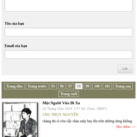
Tên của bạn
Email của bạn
Trang đầu
Trang trước
95
96
97
98
99
100
101
Trang sau
Trang cuối
Một Người Vừa Đi Xa
26 Tháng Chín 2014
2:57 SA
(Xem: 59897)
CHU THỤY NGUYÊN
chàng thi sĩ vừa vẫy chào mây bay lên trên những từng không
Đọc thêm