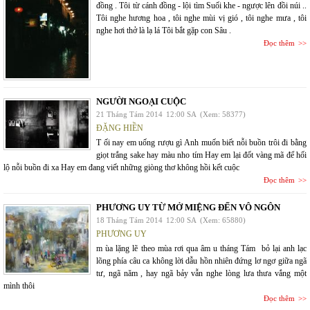
đồng . Tôi từ cánh đồng - lội tìm Suối khe - ngược lên đồi núi ..
Tôi nghe hương hoa , tôi nghe mùi vị gió , tôi nghe mưa , tôi
nghe hơi thở là lạ lá Tôi bắt gặp con Sâu .
Đọc thêm
NGƯỜI NGOẠI CUỘC
21 Tháng Tám 2014
12:00 SA
(Xem: 58377)
ĐẶNG HIỀN
T ối nay em uống rượu gì Anh muốn biết nỗi buồn trôi đi bằng
giọt trắng sake hay màu nho tím Hay em lại đốt vàng mã để hối
lộ nỗi buồn đi xa Hay em đang viết những giòng thơ không hồi kết cuộc
Đọc thêm
PHƯƠNG UY TỪ MỞ MIỆNG ĐẾN VÔ NGÔN
18 Tháng Tám 2014
12:00 SA
(Xem: 65880)
PHƯƠNG UY
m ùa lặng lẽ theo mùa rơi qua âm u tháng Tám bỏ lại anh lạc
lõng phía câu ca không lời dẫu hồn nhiên đứng lơ ngơ giữa ngã
tư, ngã năm , hay ngã bảy vẫn nghe lòng lưa thưa vắng một
mình thôi
Đọc thêm