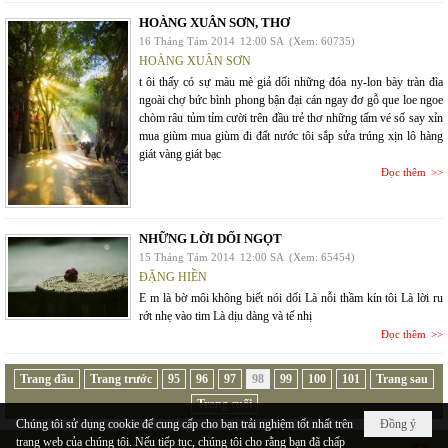
HOÀNG XUÂN SƠN, THƠ
16 Tháng Tám 2014
12:00 SA
(Xem: 60735)
HOÀNG XUÂN SƠN
t ôi thấy có sự màu mè giả dối những đóa ny-lon bày tràn đìa
ngoài chợ bức bình phong bận đại cán ngay đơ gỗ que loe ngoe
chòm râu tủm tỉm cười trên đầu trẻ thơ những tấm vé số say xỉn
mua giùm mua giùm đi đất nước tôi sắp sửa trúng xịn lô hàng
giát vàng giát bạc
Đọc thêm
NHỮNG LỜI DỐI NGỌT
15 Tháng Tám 2014
12:00 SA
(Xem: 65454)
ĐẶNG HIỀN
E m là bờ môi không biết nói dối Là nỗi thầm kín tôi Là lời ru
rớt nhẹ vào tim Là dịu dàng và tế nhị
Đọc thêm
Trang đầu
Trang trước
95
96
97
98
99
100
101
Trang sau
Trang cuối
Chúng tôi sử dụng cookie để cung cấp cho bạn trải nghiệm tốt nhất trên
Đồng ý
trang web của chúng tôi. Nếu tiếp tục, chúng tôi cho rằng bạn đã chấp