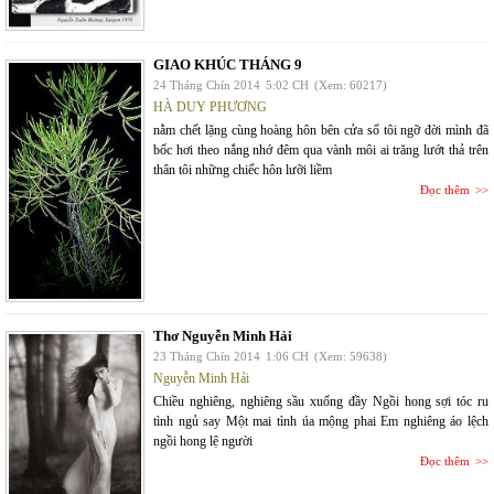
GIAO KHÚC THÁNG 9
24 Tháng Chín 2014
5:02 CH
(Xem: 60217)
HÀ DUY PHƯƠNG
nằm chết lặng cùng hoàng hôn bên cửa sổ tôi ngỡ đời mình đã
bốc hơi theo nắng nhớ đêm qua vành môi ai trăng lướt thả trên
thân tôi những chiếc hôn lưỡi liềm
Đọc thêm
Thơ Nguyễn Minh Hải
23 Tháng Chín 2014
1:06 CH
(Xem: 59638)
Nguyễn Minh Hải
Chiều nghiêng, nghiêng sầu xuống đầy Ngồi hong sợi tóc ru
tình ngủ say Một mai tình úa mộng phai Em nghiêng áo lệch
ngồi hong lệ người
Đọc thêm