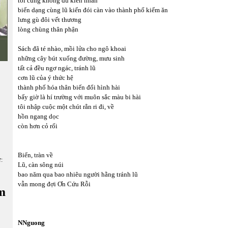
tôi cũng không đủ kiên nhẫn
biến dạng cùng lũ kiến đói càn vào thành phố kiếm ăn
lưng gù đôi vết thương
lòng chùng thân phận
Sách đã té nhào, mồi lửa cho ngô khoai
những cây bút xuống đường, mưu sinh
tất cả đều ngơ ngác, tránh lũ
cơn lũ của ý thức hệ
thành phố hóa thân biến đổi hình hài
bấy giờ là hí trường với muôn sắc màu bi hài
tôi nhập cuộc một chút rằn ri đi, về
hồn ngang dọc
còn hơn cỏ rối
Biển, tràn về
ữ:
Lũ, càn sông núi
bao năm qua bao nhiêu người hằng tránh lũ
vẫn mong đợi Ơn Cứu Rỗi
m
NNguong