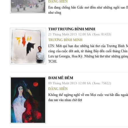
ĐẶNG HIỀN
Em đang chống bão Giấc mơ đêm như những ngôi sao B
như sông
THƠ TRƯƠNG BÌNH MINH
21 Tháng Mười 2013
12:00 SA
(Xem: 81433)
TRƯƠNG BÌNH MINH
LTS: Mời quí bạn đọc những bài thơ của Trương Bình Mi
cùng của cuộc đời anh, từ tháng Bảy đến cuối tháng Chí
Lưu tại Georgia, Hoa Kỳ. Những bài thơ như những giòng 
TCHL
ĐAM MÊ ĐÊM
09 Tháng Mười 2013
12:00 SA
(Xem: 75622)
ĐẶNG HIỀN
Không thể ngừng nghĩ về em Mọi cuộc vui bắt đầu ngoài
đau tan vào nhau chờ đợi