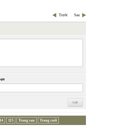
Trước
Sau
bạn
14
115
Trang sau
Trang cuối