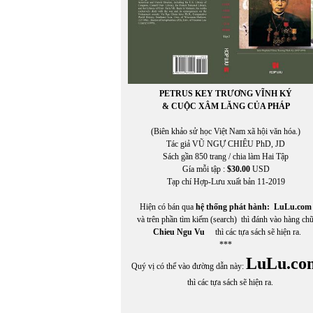
PETRUS KEY TRƯƠNG VĨNH KÝ
& CUỘC XÂM LĂNG CỦA PHÁP
(Biên khảo sử học Việt Nam xã hội văn hóa.)
Tác giả VŨ NGỰ CHIÊU PhD, JD
Sách gần 850 trang / chia làm Hai Tập
Gía mỗi tập :
$30.00
USD
Tạp chí Hợp-Lưu xuất bản 11-2019
Hiện có bán qua
hệ thống phát hành:
LuLu.com
và trên phần tìm kiếm (search) thì đánh vào hàng ch
Chieu Ngu Vu
thì các tựa sách sẽ hiện ra.
***
LuLu.co
Quý vị có thể vào đường dẫn này:
thì các tựa sách sẽ hiện ra.