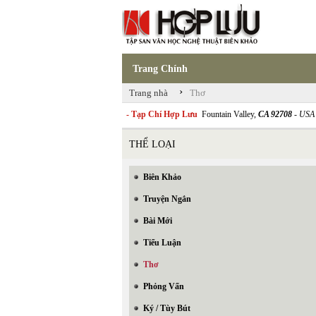
Trang Chính
›
Trang nhà
Thơ
- Tạp Chí Hợp Lưu
Fountain Valley,
CA 92708
- USA
THỂ LOẠI
Biên Khảo
Truyện Ngắn
Bài Mới
Tiểu Luận
Thơ
Phỏng Vấn
Ký / Tùy Bút