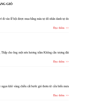
ẰNG GIÓ
vé đi vào lễ hội được mua bằng máu tự dô nhân danh tự do
Đọc thêm
ng Thắp cho ông một nén hương trầm Không cần tượng đài
Đọc thêm
áy ngọn khô vàng chiều cất bước gió thơm từ cửa biển mưa
Đọc thêm