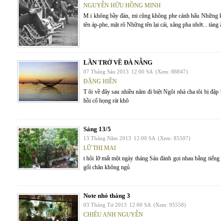
NGUYỄN HỮU HỒNG MINH
M i không bầy đàn, mi cũng không phe cánh hẩu Những k
tên áp-phe, mặt rô Những tên lại cái, xăng pha nhớt... tàng
LẦN TRỞ VỀ ĐÀ NẴNG
07 Tháng Sáu 2013
12:00 SA
(Xem: 88847)
ĐẶNG HIỀN
T ôi về đây sau nhiều năm đi biệt Ngôi nhà cha tôi bị đ
hồi cổ họng rát khô
Sáng 13/5
13 Tháng Năm 2013
12:00 SA
(Xem: 85507)
LỮ THỊ MAI
t hôi lỡ mất một ngày tháng Sáu đành gọi nhau bằng tiến
gối chăn không ngủ
Note nhỏ tháng 3
03 Tháng Tư 2013
12:00 SA
(Xem: 95558)
CHIÊU ANH NGUYỄN