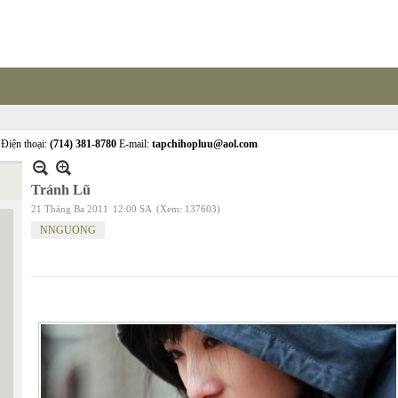
Điện thoại:
(714) 381-8780
E-mail:
tapchihopluu@aol.com
Tránh Lũ
21 Tháng Ba 2011
12:00 SA
(Xem: 137603)
NNGUONG