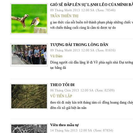
GIÓ SẼ ĐẮP LÊN SỰ LẠNH LẼO CỦA MÌNH B
09 Tháng Mười 2013
12:00 SA
(Xem: 78546)
TRẦN THIÊN THỊ
g iao thức của nỗi buồn trở thành phạm pháp những chiếc 
với chiến thắng cuối cùng là cầm tù được tự do
TƯỢNG ĐÀI TRONG LÒNG DÂN
09 Tháng Mười 2013
12:00 SA
(Xem: 81616)
Vũ Đảm
Dòng người cúi đầu lặng lẽ đi Về phía ngôi nhà Đại tướ
tạc bằng đá
THEO TÔI ĐI
06 Tháng Chín 2013
12:00 SA
(Xem: 82509)
VŨ TIẾN LẬP
theo tôi đi mây kín trời tháng tám cỏ đồng hoang đang ch
đêm rồi xô giã biệt ăn năn
Viền theo mẫu tự
14 Tháng Sáu 2013
12:00 SA
(Xem: 87834)