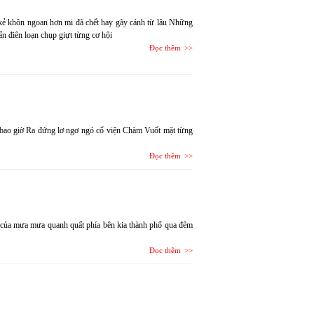
ẻ khôn ngoan hơn mi đã chết hay gãy cánh từ lâu Những
 ẩn điên loạn chụp giựt từng cơ hội
Đọc thêm
ập bao giờ Ra đứng lơ ngơ ngó cổ viện Chàm Vuốt mặt từng
Đọc thêm
g của mưa mưa quanh quất phía bên kia thành phố qua đêm
Đọc thêm