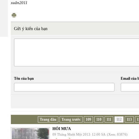
xuân2011
Gửi ý kiến của bạn
Tên của bạn
Email của 
Trang đầu
Trang trước
109
110
111
112
113
1
HỎI MƯA
09 Tháng Mười Một 2013
12:00 SA
(Xem: 83876)