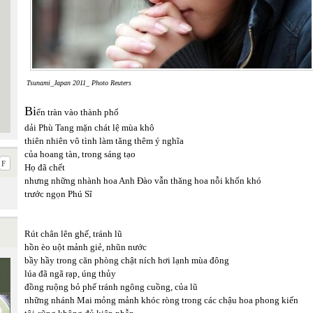
Tsunami_Japan 2011_ Photo Reuters
Bi
ển tràn vào thành phố
dải Phù Tang mặn chát lệ mùa khô
thiên nhiên vô tình làm tăng thêm ý nghĩa
của hoang tàn, trong sáng tạo
Họ đã chết
nhưng những nhành hoa Anh Đào vẫn thăng hoa nỗi khốn khó
trước ngọn Phú Sĩ
Rút chân lên ghế, tránh lũ
hồn èo uột mảnh giẻ, nhũn nước
bầy hầy trong căn phòng chật ních hơi lạnh mùa đông
lúa đã ngã rạp, úng thủy
đồng ruộng bỏ phế tránh ngông cuồng, của lũ
những nhánh Mai mỏng mảnh khóc ròng trong các chậu hoa phong kiến