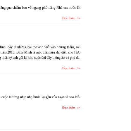
ăng qua chiêm bao về ngang phố nắng Nhà em nước lội
Đọc thêm
nh, đây là những bài thơ anh viết vào những tháng sau
n năm 2013. Bình Minh là một thân hữu đại diện cho Hợp
nhật ký anh gởi lại cho cuộc đời đầy mộng ảo và phù du.
Đọc thêm
 cuộc Những nhịp nhẹ bước lại gần của ngàn vì sao Nỗi
Đọc thêm