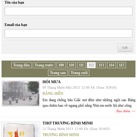
Tên của bạn
Email của bạn
Trang đầu
Trang trước
109
110
111
112
113
114
115
Trang sau
Trang cuối
HỎI MƯA
09 Tháng Mười Một 2013
12:00 SA
(Xem: 83919)
ĐẶNG HIỀN
Em đang chống bão Giấc mơ đêm như những ngôi sao Băng
qua chiêm bao về ngang phố nắng Nhà em nước lội như sông
Đọc thêm
THƠ TRƯƠNG BÌNH MINH
21 Tháng Mười 2013
12:00 SA
(Xem: 81445)
TRƯƠNG BÌNH MINH