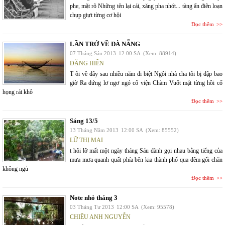
phe, mặt rô Những tên lại cái, xăng pha nhớt... tàng ẩn điên loạn
chụp giựt từng cơ hội
Đọc thêm
LẦN TRỞ VỀ ĐÀ NẴNG
07 Tháng Sáu 2013
12:00 SA
(Xem: 88914)
ĐẶNG HIỀN
T ôi về đây sau nhiều năm đi biệt Ngôi nhà cha tôi bị đập bao
giờ Ra đứng lơ ngơ ngó cổ viện Chàm Vuốt mặt từng hồi cổ
họng rát khô
Đọc thêm
Sáng 13/5
13 Tháng Năm 2013
12:00 SA
(Xem: 85552)
LỮ THỊ MAI
t hôi lỡ mất một ngày tháng Sáu đành gọi nhau bằng tiếng của
mưa mưa quanh quất phía bên kia thành phố qua đêm gối chăn
không ngủ
Đọc thêm
Note nhỏ tháng 3
03 Tháng Tư 2013
12:00 SA
(Xem: 95578)
CHIÊU ANH NGUYỄN