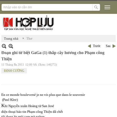
›
Trang nhà
Thơ
Trước
Sau
Đoạn ghi từ biệt GaGa (1) thắp cây hương cho Phạm công
Thiện
11 Tháng Ba 2011
12:00 SA
(Xem: 146272)
ĐINH CƯỜNG
En ce monde bouleversé je ne vis plus que dans le souvenir
(Paul Klee)
K
hi Nguyễn xuân Hoàng từ San José
điện thoại báo tin Phạm công Thiện đã chết
tôi đang ăn múi cam mà nghẹn