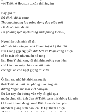
với Thiện ở Houston …còn thì lặng im
Bây giờ thì
Đã đi rồi đã đi chưa
Thượng phương lụa trắng đong đưa giữa trời
Đã đi mất hẳn đi rồi
Hạ phương tịch mịch trùng khơi phong kiều (6)
Ngọn lửa tịch mịch đã tắt
nhớ xưa trên căn gác nhà Thanh tuệ ở Lý thái Tổ
Bùi Giáng gặp Nguyễn đức Sơn và Phạm công Thiện
cả ba mặt trời như muốn nổ tung
làm Bửu Ý phải can, tôi thì nhìn xuống con hẽm
chờ kêu mua mấy chén chè xôi nước
các ngài ăn cho ngọt giọng rồi cười
Ôi làm sao nhớ hết thời xa xưa ấy
thời Thiện ở dưới căn phòng nhỏ tầng hầm
đường Yagut, mê mãi viết Saroyan
Đà Lạt nay tên đường vẫn vậy tôi ghé qua
muốn chụp tấm ảnh đưa về Thiện xem mà không kịp nữa
Ơi Hoài Khanh đang còn ở Biên Hoà tóc bạc phơ
nhớ đêm giáng sinh nào lên Đà Lạt thăm Thiện