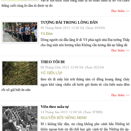
vào lễ hội được mua bằng máu tự dô nhân danh tự do với chiến
thắng cuối cùng là cầm tù được tự do
Đọc thêm
TƯỢNG ĐÀI TRONG LÒNG DÂN
09 Tháng Mười 2013
12:00 SA
(Xem: 81630)
Vũ Đảm
Dòng người cúi đầu lặng lẽ đi Về phía ngôi nhà Đại tướng Thắp
cho ông một nén hương trầm Không cần tượng đài tạc bằng đá
Đọc thêm
THEO TÔI ĐI
06 Tháng Chín 2013
12:00 SA
(Xem: 82534)
VŨ TIẾN LẬP
theo tôi đi mây kín trời tháng tám cỏ đồng hoang đang cháy
ngọn khô vàng chiều cất bước gió thơm từ cửa biển mưa đêm
rồi xô giã biệt ăn năn
Đọc thêm
Viền theo mẫu tự
14 Tháng Sáu 2013
12:00 SA
(Xem: 87880)
NGUYỄN HỮU HỒNG MINH
M i không bầy đàn, mi cũng không phe cánh hẩu Những kẻ
khôn ngoan hơn mi đã chết hay gãy cánh từ lâu Những tên áp-