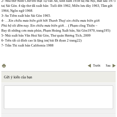
2- Nhà thơ Ninh Chữ tên thật Tạ văn Ân, sinh năm 1938 taị Hà Nội, mất sau 1975
taị Sài Gòn. 4 tập thơ đã xuất bản: Tuổi đời 1962, Miền lưu đày 1963, Tầm gửi
1964, Ngôn ngữ 1968.
3- An Tiêm xuất bản Sài Gòn 1965.
4- …
Xin chiều mưa biên giới hỡi Thanh Thuý xin chiều mưa biên giới
Phù hộ tôi đêm nay. Xin chiều mưa biên giới
… ( Phạm công Thiện –
Bay đi những cơn mưa phùn, Phạm Hoàng Xuất bản, Sài Gòn1970, trang195)
5- Nhà xuất bản Văn Hoá Sài Gòn, Thư quán Hương Tích, 2009
6- Trên tất cả đỉnh cao là lặng im( bài Đi đọan 2 trang22)
7- Trần Thi xuất bản California 1988
Trước
Sau
Gửi ý kiến của bạn