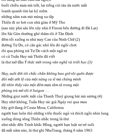
buổi chiều mưa mù trởi, lại tiếng còi tàu ứa nước mắt
loanh quanh tìm lại kỷ niệm
những năm xưa mịt mùng xa tắp
Thiện đi xe hơi con nhà giàu ở Mỹ Tho
(sau này phá sản lên xây nhà ở Finom bên đường đi Đà Lạt)
lên Sài Gòn thường ghé thăm tôi ở Tân Định
đêm tối xuống ra nhà may Can của Ninh Chữ (2)
đường Tự Do, có căn gác nhỏ lên đó ngồi chơi
rồi qua phòng trà Tự Do cách một ngã tư
có cả Tuấn Huy mà Thiện đã viết
lá thư mở đầu
Ý thức mới trong văn nghệ và triết học (3)
Huy, suốt đời tôi chắc chắn không bao giờ tôi quên được
đôi mắt ướt lệ của một nàng ca sĩ mà chúng mình
đã nhìn thấy vào một đêm mưa tầm tã trong một
phòng trà mờ tối ở Saigon …
Những giọt nước mắt của Thanh Thuý giọng hát mù sương (4)
Huy nhớ không, Tuấn Huy tác giả
Ngày vui qua mau
bây giờ đang ở Costa Mesa, California
người bạn luôn thủ những viên thuốc ngủ và thích ngồi nhìn lung
xuống dòng sông Thiện nhắc trong lá thư
như nhắc đến Trịnh khắc Hồng, người bạn luật sư trẻ tuổi
đã mất năm nào, lá thư ghi NhaTrang, tháng 6 năm 1963