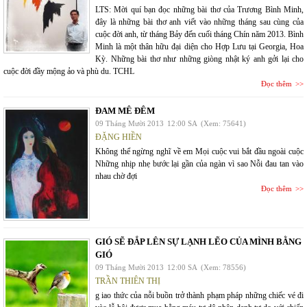
LTS: Mời quí bạn đọc những bài thơ của Trương Bình Minh,
đây là những bài thơ anh viết vào những tháng sau cùng của
cuộc đời anh, từ tháng Bảy đến cuối tháng Chín năm 2013. Bình
Minh là một thân hữu đại diện cho Hợp Lưu tại Georgia, Hoa
Kỳ. Những bài thơ như những giòng nhật ký anh gởi lại cho
cuộc đời đầy mộng ảo và phù du. TCHL
Đọc thêm
ĐAM MÊ ĐÊM
09 Tháng Mười 2013
12:00 SA
(Xem: 75641)
ĐẶNG HIỀN
Không thể ngừng nghĩ về em Mọi cuộc vui bắt đầu ngoài cuộc
Những nhịp nhẹ bước lại gần của ngàn vì sao Nỗi đau tan vào
nhau chờ đợi
Đọc thêm
GIÓ SẼ ĐẮP LÊN SỰ LẠNH LẼO CỦA MÌNH BẰNG
GIÓ
09 Tháng Mười 2013
12:00 SA
(Xem: 78556)
TRẦN THIÊN THỊ
g iao thức của nỗi buồn trở thành phạm pháp những chiếc vé đi