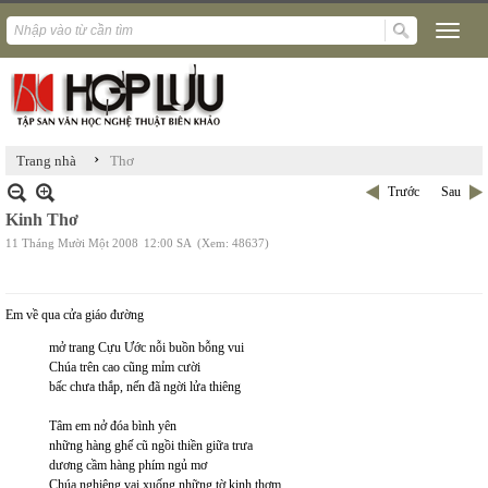
›
Trang nhà
Thơ
Trước
Sau
Kinh Thơ
11 Tháng Mười Một 2008
12:00 SA
(Xem: 48637)
Em về qua cửa giáo đường
mở trang Cựu Ước nỗi buồn bỗng vui
Chúa trên cao cũng mỉm cười
bấc chưa thắp, nến đã ngời lửa thiêng
Tâm em nở đóa bình yên
những hàng ghế cũ ngồi thiền giữa trưa
dương cầm hàng phím ngủ mơ
Chúa nghiêng vai xuống những tờ kinh thơm