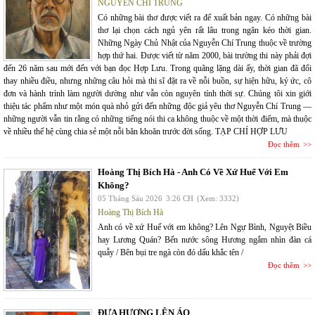
NGUYỄN CHÍ TRUNG
Có những bài thơ được viết ra để xuất bản ngay. Có những bài
thơ lại chọn cách ngủ yên rất lâu trong ngăn kéo thời gian.
Những Ngày Chủ Nhật của Nguyễn Chí Trung thuộc về trường
hợp thứ hai. Được viết từ năm 2000, bài trường thi này phải đợi
đến 26 năm sau mới đến với bạn đọc Hợp Lưu. Trong quãng lặng dài ấy, thời gian đã đổi
thay nhiều điều, nhưng những câu hỏi mà thi sĩ đặt ra về nỗi buồn, sự hiện hữu, ký ức, cô
đơn và hành trình làm người dường như vẫn còn nguyên tính thời sự. Chúng tôi xin giới
thiệu tác phẩm như một món quà nhỏ gửi đến những độc giả yêu thơ Nguyễn Chí Trung —
những người vẫn tin rằng có những tiếng nói thi ca không thuộc về một thời điểm, mà thuộc
về nhiều thế hệ cùng chia sẻ một nỗi băn khoăn trước đời sống. TẠP CHÍ HỢP LƯU
Đọc thêm
Hoàng Thị Bích Hà - Anh Có Về Xứ Huế Với Em
Không?
05 Tháng Sáu 2026
3:26 CH
(Xem: 3332)
Hoàng Thị Bích Hà
Anh có về xứ Huế với em không? Lên Ngự Bình, Nguyệt Biều
hay Lương Quán? Bến nước sông Hương ngắm nhìn đàn cá
quẫy / Bên bụi tre ngà còn đó dấu khắc tên /
Đọc thêm
ĐƯA HƯƠNG LÊN ÁO