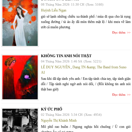
08 Tháng Năm 2026
11:30 CH
(Xem: 5160)
Huỳnh Liễu Ngạn
gió sẽ lạnh những chiều xa thành phố / mùa đi qua cho lá rụng
xuống đường / tà áo ấy đã mòn thêm mặt lộ / khi mưa về làm
ướt cả muôn phương
Đọc thêm
KHÔNG TIN ANH NÓI THẬT
04 Tháng Năm 2026
1:46 SA
(Xem: 5221)
LÊ DUY NGUYÊN
,
Dang TN &amp; The Band from Suno
AI
Sau khi đã tập tành yêu anh / Em tập tành chia tay, tập tành giận
dỗi / Tập tành nghi ngờ anh nói dối, / (Rồi không tin anh nói
thật bao giờ)
Đọc thêm
KÝ ỨC PHỐ
02 Tháng Năm 2026
5:34 CH
(Xem: 4954)
Nguyễn Thị Khánh Minh
Mõ phố rao buồn / Ngọng nghịu hồi chuông / Ù con gió