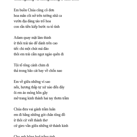
Em buồn Chúa cũng cô đơn
hoa mân côi nở trên tường nhã ca
vườn địa đàng táo trổ hoa
con rắn tiền kiếp bước ra tỏ tình
Adam quay mặt làm thinh
ừ thôi trái táo để dành trên cao
tiếc chi một chút má đào
thôi em trái cấm ngọt ngào quên đi
Tội tổ tông cánh chim di
thả trong bão cát bay về chốn nao
Em về giữa những vì sao
nến, hương thắp tự xứ nào đến đây
ôi em áo mỏng hồn gầy
mở trang kinh thánh hai tay thơm trầm
Chúa đưa vai gánh trầm luân
em đi bằng những gót chân tông đồ
ừ thôi cứ viết thành thơ
cứ gieo vần giữa những tờ thánh kinh
Cho anh bông huệ trắng tinh