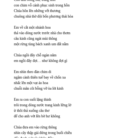
con chim vỗ cánh phục sinh trong hồn
Chúa hôn lên những vết thương
chuông nhà thờ dội bốn phương thái hòa
Em về cắt một nhánh hoa
thả vào dòng nước trước nhà cho thơm
câu kinh cũng ngát mùi thông
một rừng tùng bách xanh um đất nằm
Chúa ngồi đây chỗ ngàn năm
em ngồi đây đợi… như không đợi gì
Em nhìn theo đàn chim di
ngậm cành thiên tuế bay về chốn xa
nhấc lên một vạt áo hoa
chuỗi mân côi bỗng vỡ òa lời kinh
Em ra con suối lặng thinh
trôi trong dòng nước trang kinh lững lờ
ừ thôi thả xuống câu thơ
để cho anh vớt lên bờ hư không
Chúa đưa em vào rừng thông
nhìn cây thập giá đứng trong buổi chiều