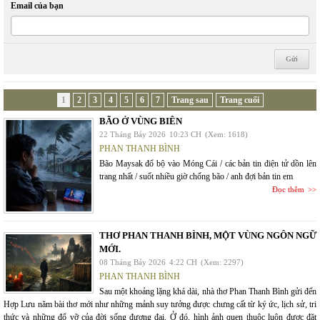
Email của bạn
1
2
3
4
5
6
7
Trang sau
Trang cuối
BÃO Ở VÙNG BIÊN
22 Tháng Bảy 2026
10:23 CH
(Xem: 1618)
PHAN THANH BÌNH
Bão Maysak đổ bộ vào Móng Cái / các bản tin điện tử dồn lên
trang nhất / suốt nhiều giờ chống bão / anh đợi bản tin em
Đọc thêm
THƠ PHAN THANH BÌNH, MỘT VÙNG NGÔN NGỮ
MỚI.
08 Tháng Bảy 2026
4:22 CH
(Xem: 2297)
PHAN THANH BÌNH
Sau một khoảng lặng khá dài, nhà thơ Phan Thanh Bình gửi đến
Hợp Lưu năm bài thơ mới như những mảnh suy tưởng được chưng cất từ ký ức, lịch sử, tri
thức và những đổ vỡ của đời sống đương đại. Ở đó, hình ảnh quen thuộc luôn được đặt