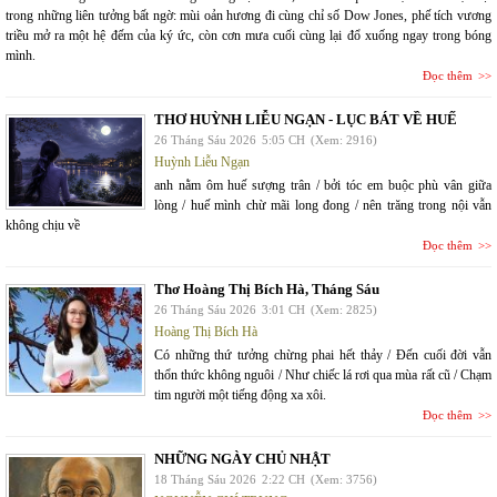
trong những liên tưởng bất ngờ: mùi oản hương đi cùng chỉ số Dow Jones, phế tích vương
triều mở ra một hệ đếm của ký ức, còn cơn mưa cuối cùng lại đổ xuống ngay trong bóng
mình.
Đọc thêm
THƠ HUỲNH LIỄU NGẠN - LỤC BÁT VỀ HUẾ
26 Tháng Sáu 2026
5:05 CH
(Xem: 2916)
Huỳnh Liễu Ngạn
anh nằm ôm huế sượng trân / bởi tóc em buộc phù vân giữa
lòng / huế mình chừ mãi long đong / nên trăng trong nội vẫn
không chịu về
Đọc thêm
Thơ Hoàng Thị Bích Hà, Tháng Sáu
26 Tháng Sáu 2026
3:01 CH
(Xem: 2825)
Hoàng Thị Bích Hà
Có những thứ tưởng chừng phai hết thảy / Đến cuối đời vẫn
thổn thức không nguôi / Như chiếc lá rơi qua mùa rất cũ / Chạm
tim người một tiếng động xa xôi.
Đọc thêm
NHỮNG NGÀY CHỦ NHẬT
18 Tháng Sáu 2026
2:22 CH
(Xem: 3756)