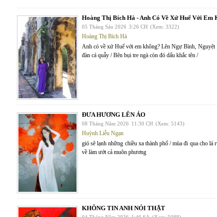
Hoàng Thị Bích Hà - Anh Có Về Xứ Huế Với Em
05 Tháng Sáu 2026
3:26 CH
(Xem: 3322)
Hoàng Thị Bích Hà
Anh có về xứ Huế với em không? Lên Ngự Bình, Nguyệt
đàn cá quẫy / Bên bụi tre ngà còn đó dấu khắc tên /
ĐƯA HƯƠNG LÊN ÁO
08 Tháng Năm 2026
11:30 CH
(Xem: 5143)
Huỳnh Liễu Ngạn
gió sẽ lạnh những chiều xa thành phố / mùa đi qua cho lá
về làm ướt cả muôn phương
KHÔNG TIN ANH NÓI THẬT