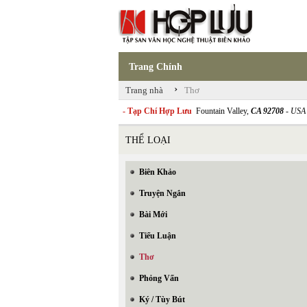
Trang Chính
›
Trang nhà
Thơ
- Tạp Chí Hợp Lưu
Fountain Valley,
CA 92708
- USA
THỂ LOẠI
Biên Khảo
Truyện Ngắn
Bài Mới
Tiểu Luận
Thơ
Phỏng Vấn
Ký / Tùy Bút