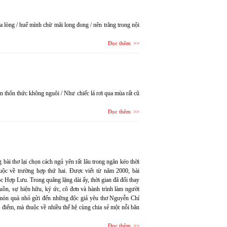
 lòng / huế mình chừ mãi long đong / nên trăng trong nội
Đọc thêm
n thổn thức không nguôi / Như chiếc lá rơi qua mùa rất cũ
Đọc thêm
bài thơ lại chọn cách ngủ yên rất lâu trong ngăn kéo thời
c về trường hợp thứ hai. Được viết từ năm 2000, bài
c Hợp Lưu. Trong quãng lặng dài ấy, thời gian đã đổi thay
buồn, sự hiện hữu, ký ức, cô đơn và hành trình làm người
t món quà nhỏ gửi đến những độc giả yêu thơ Nguyễn Chí
 điểm, mà thuộc về nhiều thế hệ cùng chia sẻ một nỗi băn
Đọc thêm