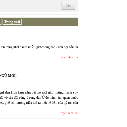
Trang cuối
ên trang nhất / suốt nhiều giờ chống bão / anh đợi bản tin
Đọc thêm
NGỮ MỚI.
h gửi đến Hợp Lưu năm bài thơ mới như những mảnh suy
g đổ vỡ của đời sống đương đại. Ở đó, hình ảnh quen thuộc
es, phế tích vương triều mở ra một hệ đếm của ký ức, còn
Đọc thêm