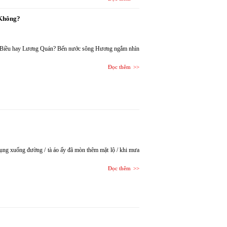
 Không?
 Biều hay Lương Quán? Bến nước sông Hương ngắm nhìn
Đọc thêm
 rụng xuống đường / tà áo ấy đã mòn thêm mặt lộ / khi mưa
Đọc thêm