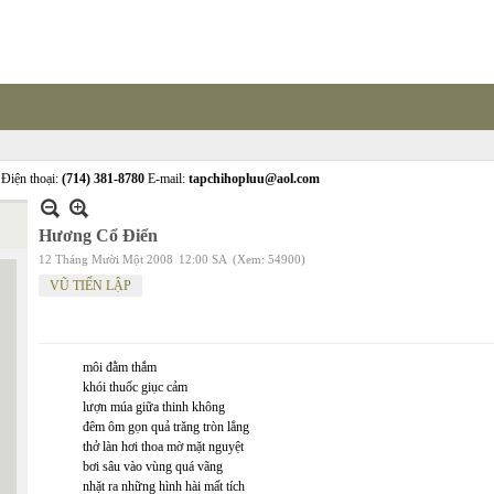
Điện thoại:
(714) 381-8780
E-mail:
tapchihopluu@aol.com
Hương Cổ Điển
12 Tháng Mười Một 2008
12:00 SA
(Xem: 54900)
VŨ TIẾN LẬP
môi đằm thắm
khói thuốc giục cảm
lượn múa giữa thinh không
đêm ôm gọn quả trăng tròn lẳng
thở làn hơi thoa mờ mặt nguyệt
bơi sâu vào vùng quá vãng
nhặt ra những hình hài mất tích