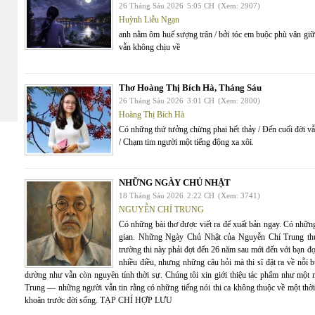
26 Tháng Sáu 2026
5:05 CH
(Xem: 2907)
Huỳnh Liễu Ngạn
anh nằm ôm huế sượng trân / bởi tóc em buộc phù vân giữa
vẫn không chịu về
Thơ Hoàng Thị Bích Hà, Tháng Sáu
26 Tháng Sáu 2026
3:01 CH
(Xem: 2800)
Hoàng Thị Bích Hà
Có những thứ tưởng chừng phai hết thảy / Đến cuối đời vẫ
/ Chạm tim người một tiếng động xa xôi.
NHỮNG NGÀY CHỦ NHẬT
18 Tháng Sáu 2026
2:22 CH
(Xem: 3741)
NGUYỄN CHÍ TRUNG
Có những bài thơ được viết ra để xuất bản ngay. Có những 
gian. Những Ngày Chủ Nhật của Nguyễn Chí Trung thuộ
trường thi này phải đợi đến 26 năm sau mới đến với bạn đọ
nhiều điều, nhưng những câu hỏi mà thi sĩ đặt ra về nỗi 
dường như vẫn còn nguyên tính thời sự. Chúng tôi xin giới thiệu tác phẩm như mộ
Trung — những người vẫn tin rằng có những tiếng nói thi ca không thuộc về một thời
khoăn trước đời sống. TẠP CHÍ HỢP LƯU