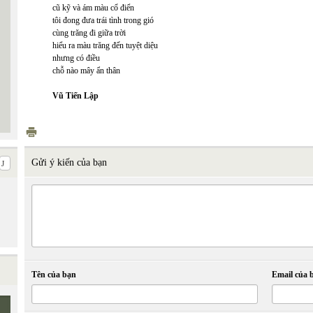
cũ kỹ và ám màu cổ điển
tôi đong đưa trái tình trong gió
cùng trăng đi giữa trời
hiểu ra màu trăng đến tuyệt diệu
nhưng có điều
chỗ nào mây ẩn thân
Vũ Tiến Lập
Gửi ý kiến của bạn
Tên của bạn
Email của 