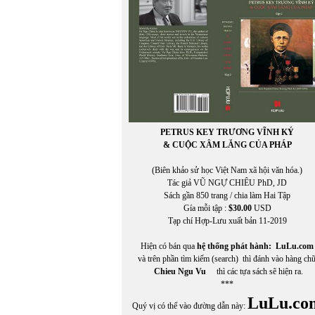
PETRUS KEY TRƯƠNG VĨNH KÝ
& CUỘC XÂM LĂNG CỦA PHÁP
(Biên khảo sử học Việt Nam xã hội văn hóa.)
Tác giả VŨ NGỰ CHIÊU PhD, JD
Sách gần 850 trang / chia làm Hai Tập
Gía mỗi tập :
$30.00
USD
Tạp chí Hợp-Lưu xuất bản 11-2019
Hiện có bán qua
hệ thống phát hành:
LuLu.com
và trên phần tìm kiếm (search) thì đánh vào hàng ch
Chieu Ngu Vu
thì các tựa sách sẽ hiện ra.
***
LuLu.co
Quý vị có thể vào đường dẫn này: