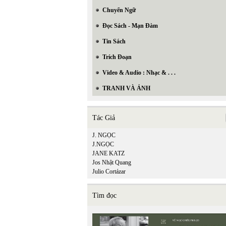
Chuyển Ngữ
Đọc Sách - Mạn Đàm
Tin Sách
Trích Đoạn
Video & Audio : Nhạc & . . .
TRANH VÀ ẢNH
In Trang
Tác Giả
J. NGỌC
J.NGỌC
JANE KATZ
Jos Nhật Quang
Julio Cortázar
Tìm đọc