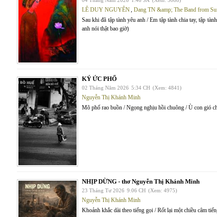
04 Tháng Năm 2026
1:46 SA
(Xem: 5088)
LÊ DUY NGUYÊN
,
Dang TN &amp; The Band from Su
Sau khi đã tập tành yêu anh / Em tập tành chia tay, tập tàn
anh nói thật bao giờ)
KÝ ỨC PHỐ
02 Tháng Năm 2026
5:34 CH
(Xem: 4841)
Nguyễn Thị Khánh Minh
Mõ phố rao buồn / Ngọng nghịu hồi chuông / Ù con gió c
NHỊP DỪNG - thơ Nguyễn Thị Khánh Minh
23 Tháng Tư 2026
9:06 CH
(Xem: 4975)
Nguyễn Thị Khánh Minh
Khoảnh khắc dài theo tiếng gọi / Rốt lại một chiều câm tiế