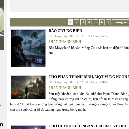
1
2
3
4
5
6
7
Trang sau
BÃO Ở VÙNG BIÊN
22 Tháng Bảy 2026
10:23 CH
(Xem: 1597)
PHAN THANH BÌNH
Bão Maysak đổ bộ vào Móng Cái / các bản tin điện tử dồn l
em
THƠ PHAN THANH BÌNH, MỘT VÙNG NGÔN 
08 Tháng Bảy 2026
4:22 CH
(Xem: 2286)
PHAN THANH BÌNH
Sau một khoảng lặng khá dài, nhà thơ Phan Thanh Bìn
tưởng được chưng cất từ ký ức, lịch sử, tri thức và nhữn
luôn được đặt trong những liên tưởng bất ngờ: mùi oản hương đi cùng chỉ số Dow Jon
ữ:
cơn mưa cuối cùng lại đổ xuống ngay trong bóng mình.
m
THƠ HUỲNH LIỄU NGẠN - LỤC BÁT VỀ HUẾ