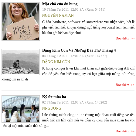
Một chỗ của dù bung
10 Tháng Tư 2011
12:00 SA
(Xem: 54541)
NGUYỄN NAM AN
C hào hardware, software và somewhere vui nhận việc, hết lè
phè viết lách hết khuya không ngủ tiếng keyboard lạch lạch viết
bài thơ gởi bè bạn đọc chơi
Đọc thêm
Đặng Kim Côn Và Những Bài Thơ Tháng 4
04 Tháng Tư 2011
12:00 SA
(Xem: 147777)
ĐẶNG KIM CÔN
K hông còn gọi là vũ khí, một khẩu colt giữa điệp trùng AK chỉ
còn để yên tâm biết trong tay có bạn giữa mịt mùng núi rừng
không tìm ra lối đi
Đọc thêm
Ký ức mùa hạ
02 Tháng Tư 2011
12:00 SA
(Xem: 140202)
NNGUONG
l úc chúng mình cùng ưu tư chung một đoạn cuối tiếng ve rền
nuối tiếc em lẩm cẩm hỏi về điều kỳ diệu của mùa xuân tôi vội
nén lại một mùa xuân thất sủng...
Đọc thêm