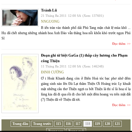
Tránh Lũ
21 Tháng Ba 2011
12:00 SA
(Xem: 137601)
NNGUONG
B iển tràn vào thành phố dải Phù Tang mặn chát lệ mùa khô ...
Họ đã chết nhưng những nhành hoa Anh Đào vẫn thăng hoa nỗi khốn khó trước ngọn Phú
Sĩ
Đọc thêm
Đoạn ghi từ biệt GaGa (1) thắp cây hương cho Phạm
công Thiện
11 Tháng Ba 2011
12:00 SA
(Xem: 146248)
ĐINH CƯỜNG
Ơ i Hoài Khanh đang còn ở Biên Hoà tóc bạc phơ nhớ đêm
giáng sinh nào lên Đà Lạt thăm Thiện Ơi Hoàng trúc Ly khuất
mặt những câu thơ Thiện ngợi ca bởi Thiện là thi sĩ là hoạ sĩ lạ
lùng kia đã đi qua rồi đi cho hết một đêm hoang vu trên mặt đất
(7) Thiện đã về Thiện đã tới.
Đọc thêm
Trang đầu
Trang trước
115
116
117
118
119
120
121
Trang sau
Trang cuối