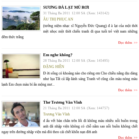
SƯƠNG ĐÀ LẠT MÙ RƠI
31 Tháng Ba 2011
12:00 SA
(Xem: 143142)
ÂU THỊ PHỤC AN
(tưởng niệm nhạc sĩ Nguyễn Đức Quang) đ à lạt của một thời
mệt nhọc một thời chiến tranh đi qua tuổi trẻ việt nam những
đêm thức trắng
Đọc thêm
Em nghe không?
28 Tháng Ba 2011
12:00 SA
(Xem: 145495)
ĐẶNG HIỀN
Đ ời sống có khoảng nào cho riêng em Cho chiều nắng dịu dàng
như lụa Tất cả lấp lánh sáng Tranh vẽ cũng cần màu nóng màu
lạnh Em chọn màu bí ẩn mộng mơ...
Đọc thêm
Thơ Trương Văn Vĩnh
21 Tháng Ba 2011
12:00 SA
(Xem: 144757)
Trương Văn Vĩnh
d ấu vết bàn chân trên lối đi không màu nhiều nỗi buồn trong
anh đã nhập viện không có chỗ nằm sao nỗi buồn không chết
ngay trên đường nhập viện mà đòi theo cái chết khốn nạn đời anh
Đọc thêm