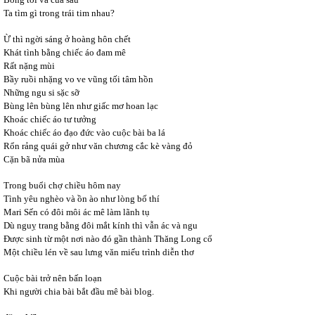
Ta tìm gì trong trái tim nhau?
Ừ thì ngời sáng ở hoàng hôn chết
Khát tình bằng chiếc áo đam mê
Rất nặng mùi
Bầy ruồi nhặng vo ve vũng tối tâm hồn
Những ngu si sặc sỡ
Bùng lên bùng lên như giấc mơ hoan lạc
Khoác chiếc áo tư tưởng
Khoác chiếc áo đạo đức vào cuộc bài ba lá
Rổn rảng quái gở như văn chương cắc kè vàng đỏ
Cặn bã nửa mùa
Trong buổi chợ chiều hôm nay
Tình yêu nghèo và ồn ào như lòng bố thí
Mari Sến có đôi môi ác mê làm lãnh tụ
Dù nguỵ trang bằng đôi mắt kính thì vẫn ác và ngu
Được sinh từ một nơi nào đó gần thành Thăng Long cổ
Một chiều lén về sau lưng văn miếu trình diễn thơ
Cuộc bài trở nên bấn loạn
Khi người chia bài bắt đầu mê bài blog.