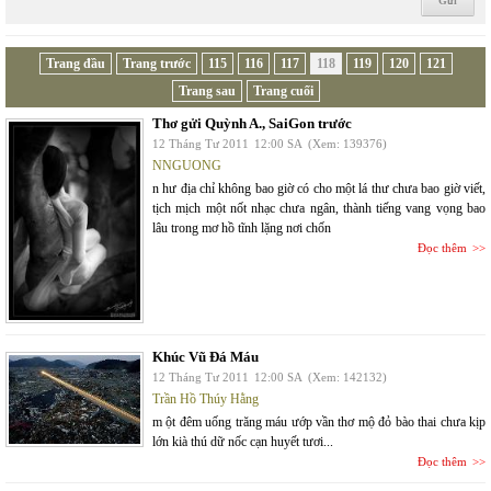
Trang đầu
Trang trước
115
116
117
118
119
120
121
Trang sau
Trang cuối
Thơ gửi Quỳnh A., SaiGon trước
12 Tháng Tư 2011
12:00 SA
(Xem: 139376)
NNGUONG
n hư địa chỉ không bao giờ có cho một lá thư chưa bao giờ viết,
tịch mịch một nốt nhạc chưa ngân, thành tiếng vang vọng bao
lâu trong mơ hồ tĩnh lặng nơi chốn
Đọc thêm
Khúc Vũ Đá Máu
12 Tháng Tư 2011
12:00 SA
(Xem: 142132)
Trần Hồ Thúy Hằng
m ột đêm uống trăng máu ướp vần thơ mộ đỏ bào thai chưa kịp
lớn kià thú dữ nốc cạn huyết tươi...
Đọc thêm