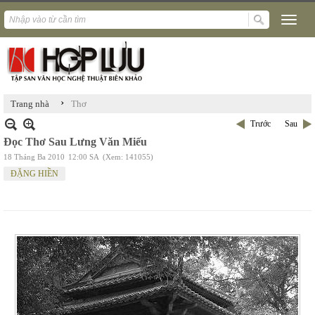
›
Trang nhà
Thơ
Trước
Sau
Đọc Thơ Sau Lưng Văn Miếu
18 Tháng Ba 2010
12:00 SA
(Xem: 141055)
ĐẶNG HIỀN