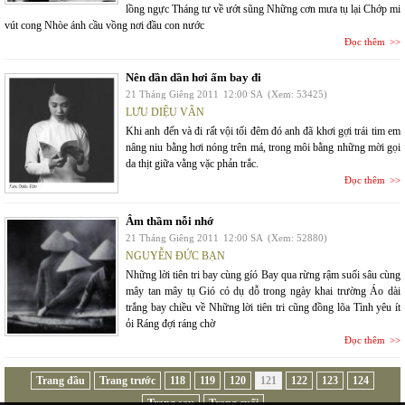
lồng ngực Tháng tư về ướt sũng Những cơn mưa tụ lại Chớp mi
vút cong Nhòe ánh cầu vồng nơi đầu con nước
Đọc thêm
Nên dần dần hơi ấm bay đi
21 Tháng Giêng 2011
12:00 SA
(Xem: 53425)
LƯU DIỆU VÂN
Khi anh đến và đi rất vội tối đêm đó anh đã khơi gợi trái tim em
nâng niu bằng hơi nóng trên má, trong môi bằng những mời gọi
da thịt giữa vằng vặc phản trắc.
Đọc thêm
Âm thầm nỗi nhớ
21 Tháng Giêng 2011
12:00 SA
(Xem: 52880)
NGUYỄN ĐỨC BẠN
Những lời tiên tri bay cùng gíó Bay qua rừng rậm suối sâu cùng
mây tan mây tụ Gió có dụ dỗ trong ngày khai trường Áo dài
trắng bay chiều về Những lời tiên tri cũng đồng lõa Tình yêu ít
ỏi Ráng đợi ráng chờ
Đọc thêm
Trang đầu
Trang trước
118
119
120
121
122
123
124
Trang sau
Trang cuối