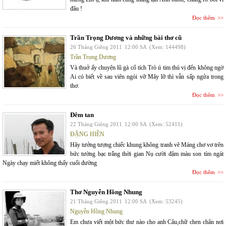
đâu !
Đọc thêm
Trần Trọng Dương và những bài thơ cũ
26 Tháng Giêng 2011
12:00 SA
(Xem: 144498)
Trần Trọng Dương
Và thuở ấy chuyện lũ gà cổ tích Trò ú tim thú vị đến không ngờ
Ai có biết về sau viên ngói vỡ Mây lỡ thì vẫn sấp ngửa trong
thơ.
Đọc thêm
Đêm tan
22 Tháng Giêng 2011
12:00 SA
(Xem: 52411)
ĐẶNG HIỀN
Hãy tưởng tượng chiếc khung không tranh vẽ Máng chơ vơ trên
bức tường bạc trắng thời gian Nụ cười đậm màu son tím ngát
Ngày chạy miết không thấy cuối đường
Đọc thêm
Thơ Nguyễn Hồng Nhung
21 Tháng Giêng 2011
12:00 SA
(Xem: 53245)
Nguyễn Hồng Nhung
Em chưa viết một bức thư nào cho anh Câu,chữ chen chân nơi