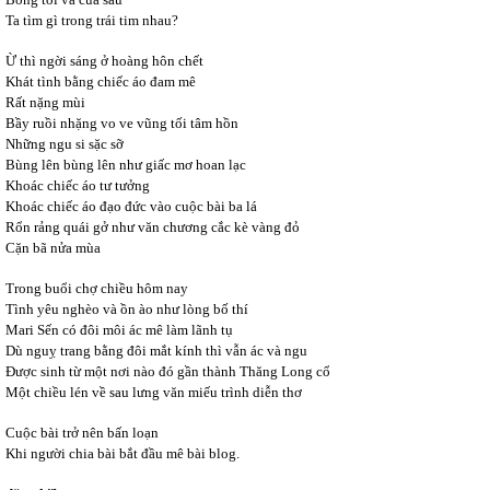
Ta tìm gì trong trái tim nhau?
Ừ thì ngời sáng ở hoàng hôn chết
Khát tình bằng chiếc áo đam mê
Rất nặng mùi
Bầy ruồi nhặng vo ve vũng tối tâm hồn
Những ngu si sặc sỡ
Bùng lên bùng lên như giấc mơ hoan lạc
Khoác chiếc áo tư tưởng
Khoác chiếc áo đạo đức vào cuộc bài ba lá
Rổn rảng quái gở như văn chương cắc kè vàng đỏ
Cặn bã nửa mùa
Trong buổi chợ chiều hôm nay
Tình yêu nghèo và ồn ào như lòng bố thí
Mari Sến có đôi môi ác mê làm lãnh tụ
Dù nguỵ trang bằng đôi mắt kính thì vẫn ác và ngu
Được sinh từ một nơi nào đó gần thành Thăng Long cổ
Một chiều lén về sau lưng văn miếu trình diễn thơ
Cuộc bài trở nên bấn loạn
Khi người chia bài bắt đầu mê bài blog.