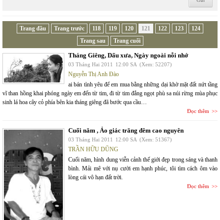
Trang đầu
Trang trước
118
119
120
121
122
123
124
Trang sau
Trang cuối
Tháng Giêng, Dấu xưa, Ngày ngoài nỗi nhớ
03 Tháng Hai 2011
12:00 SA
(Xem: 52207)
Nguyễn Thị Anh Đào
ai bán tình yêu để em mua bằng những dại khờ mặt đất nứt tầng
vĩ than hồng khai phóng ngày em đến từ tim, đi từ tim đắng ngọt phù sa núi rừng mùa phục
sinh lá hoa cây cỏ phía bên kia tháng giêng đã bước qua cầu…
Đọc thêm
Cuối năm , Ảo giác trăng đêm cao nguyên
03 Tháng Hai 2011
12:00 SA
(Xem: 51367)
TRẦN HỮU DŨNG
Cuối năm, hình dung viễn cảnh thế giới đẹp trong sáng và thanh
bình. Mải mê với nụ cười em hạnh phúc, tôi tìm cách ôm vào
lòng cái vô hạn đất trời.
Đọc thêm