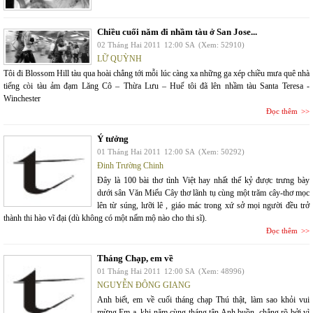
Chiều cuối năm đi nhầm tàu ở San Jose...
02 Tháng Hai 2011
12:00 SA
(Xem: 52910)
LỮ QUỲNH
Tôi đi Blossom Hill tàu qua hoài chẳng tới mỗi lúc càng xa những ga xép chiều mưa quê nhà
tiếng còi tàu ảm đạm Lăng Cô – Thừa Lưu – Huế tôi đã lên nhầm tàu Santa Teresa -
Winchester
Đọc thêm
Ý tưởng
01 Tháng Hai 2011
12:00 SA
(Xem: 50292)
Đinh Trường Chinh
Đây là 100 bài thơ tình Việt hay nhất thế kỷ được trưng bày
dưới sân Văn Miếu Cây thơ lãnh tụ cùng một trăm cây-thơ mọc
lên từ súng, lưỡi lê , giáo mác trong xứ sở mọi người đều trở
thành thi hào vĩ đại (dù không có một nấm mộ nào cho thi sĩ).
Đọc thêm
Tháng Chạp, em về
01 Tháng Hai 2011
12:00 SA
(Xem: 48996)
NGUYỄN ĐÔNG GIANG
Anh biết, em về cuối tháng chạp Thú thật, làm sao khỏi vui
mừng Em ạ, khi năm cùng tháng tận Anh buồn, chẳng rõ bởi vì