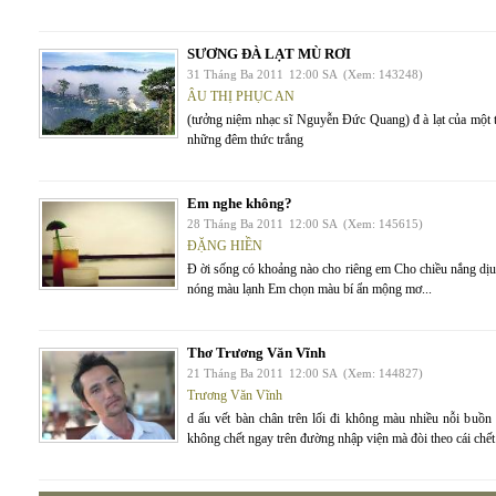
SƯƠNG ĐÀ LẠT MÙ RƠI
31 Tháng Ba 2011
12:00 SA
(Xem: 143248)
ÂU THỊ PHỤC AN
(tưởng niệm nhạc sĩ Nguyễn Đức Quang) đ à lạt của một th
những đêm thức trắng
Em nghe không?
28 Tháng Ba 2011
12:00 SA
(Xem: 145615)
ĐẶNG HIỀN
Đ ời sống có khoảng nào cho riêng em Cho chiều nắng dịu
nóng màu lạnh Em chọn màu bí ẩn mộng mơ...
Thơ Trương Văn Vĩnh
21 Tháng Ba 2011
12:00 SA
(Xem: 144827)
Trương Văn Vĩnh
d ấu vết bàn chân trên lối đi không màu nhiều nỗi buồ
không chết ngay trên đường nhập viện mà đòi theo cái chế