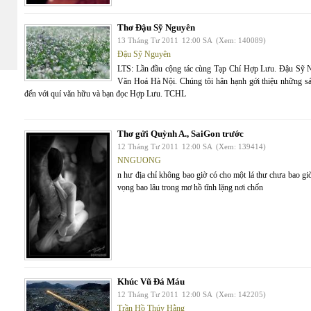
Thơ Đậu Sỹ Nguyên
13 Tháng Tư 2011
12:00 SA
(Xem: 140089)
Đậu Sỹ Nguyên
LTS: Lần đầu cộng tác cùng Tạp Chí Hợp Lưu. Đậu Sỹ 
Văn Hoá Hà Nội. Chúng tôi hân hạnh gới thiệu những s
đến với quí văn hữu và bạn đọc Hợp Lưu. TCHL
Thơ gửi Quỳnh A., SaiGon trước
12 Tháng Tư 2011
12:00 SA
(Xem: 139414)
NNGUONG
n hư địa chỉ không bao giờ có cho một lá thư chưa bao giờ
vọng bao lâu trong mơ hồ tĩnh lặng nơi chốn
Khúc Vũ Đá Máu
12 Tháng Tư 2011
12:00 SA
(Xem: 142205)
Trần Hồ Thúy Hằng