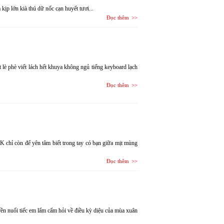
ịp lớn kià thú dữ nốc cạn huyết tươi...
Đọc thêm
 lè phè viết lách hết khuya không ngủ tiếng keyboard lạch
Đọc thêm
AK chỉ còn để yên tâm biết trong tay có bạn giữa mịt mùng
Đọc thêm
rền nuối tiếc em lẩm cẩm hỏi về điều kỳ diệu của mùa xuân