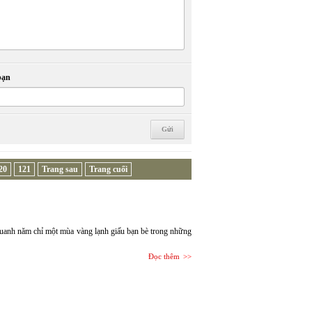
bạn
20
121
Trang sau
Trang cuối
 quanh năm chỉ một mùa vàng lạnh giấu bạn bè trong những
Đọc thêm