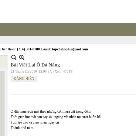
Điện thoại:
(714) 381-8780
E-mail:
tapchihopluu@aol.com
Bài Viết Lại Ở Đà Nẵng
22 Tháng Ba 2010
12:00 SA
(Xem: 47219)
ĐẶNG HIỀN
Ở đây mùa trốn mất theo những cơn mưa dài trong đêm
Thời gian hụt mất cơn say sâu ngang vết nhăn nụ cười buồn bã
Tuổi trẻ trôi xa theo nhau ngày cũ
Thành phố mưa