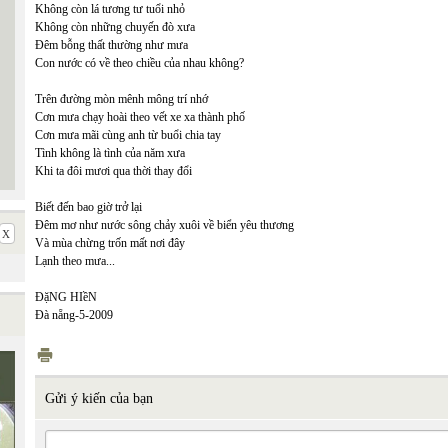
Không còn lá tương tư tuổi nhỏ
Không còn những chuyến đò xưa
Đêm bỗng thất thường như mưa
Con nước có về theo chiều của nhau không?
Trên đường mòn mênh mông trí nhớ
Cơn mưa chạy hoài theo vết xe xa thành phố
Cơn mưa mãi cùng anh từ buổi chia tay
Tình không là tình của năm xưa
Khi ta đôi mươi qua thời thay đổi
Biết đến bao giờ trở lại
Đêm mơ như nước sông chảy xuôi về biển yêu thương
Và mùa chừng trốn mất nơi đây
Lạnh theo mưa...
ĐặNG HIềN
Đà nẵng-5-2009
Gửi ý kiến của bạn