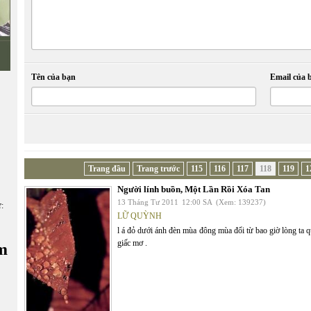
Tên của bạn
Email của 
Trang đầu
Trang trước
115
116
117
118
119
1
Người lính buồn, Một Lần Rồi Xóa Tan
13 Tháng Tư 2011
12:00 SA
(Xem: 139237)
ữ:
LỮ QUỲNH
l á đỏ dưới ánh đèn mùa đông mùa đổi từ bao giờ lòng ta
giấc mơ .
m