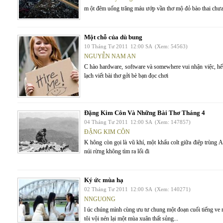
m ột đêm uống trăng máu ướp vần thơ mộ đỏ bào thai chưa k
Một chỗ của dù bung
10 Tháng Tư 2011
12:00 SA
(Xem: 54563)
NGUYỄN NAM AN
C hào hardware, software và somewhere vui nhận việc, hết
lạch viết bài thơ gởi bè bạn đọc chơi
Đặng Kim Côn Và Những Bài Thơ Tháng 4
04 Tháng Tư 2011
12:00 SA
(Xem: 147857)
ĐẶNG KIM CÔN
K hông còn gọi là vũ khí, một khẩu colt giữa điệp trùng 
núi rừng không tìm ra lối đi
Ký ức mùa hạ
02 Tháng Tư 2011
12:00 SA
(Xem: 140271)
NNGUONG
l úc chúng mình cùng ưu tư chung một đoạn cuối tiếng ve 
tôi vội nén lại một mùa xuân thất sủng...