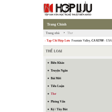
Trang Chính
›
Trang nhà
Thơ
- Tạp Chí Hợp Lưu
Fountain Valley,
CA 92708
- USA
THỂ LOẠI
Biên Khảo
Truyện Ngắn
Bài Mới
Tiểu Luận
Thơ
Phỏng Vấn
Ký / Tùy Bút