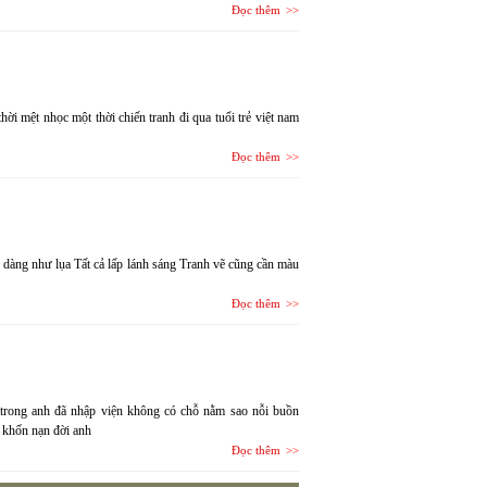
Đọc thêm
ời mệt nhọc một thời chiến tranh đi qua tuổi trẻ việt nam
Đọc thêm
 dàng như lụa Tất cả lấp lánh sáng Tranh vẽ cũng cần màu
Đọc thêm
n trong anh đã nhập viện không có chỗ nằm sao nỗi buồn
t khốn nạn đời anh
Đọc thêm