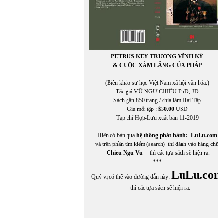
PETRUS KEY TRƯƠNG VĨNH KÝ
& CUỘC XÂM LĂNG CỦA PHÁP
(Biên khảo sử học Việt Nam xã hội văn hóa.)
Tác giả VŨ NGỰ CHIÊU PhD, JD
Sách gần 850 trang / chia làm Hai Tập
Gía mỗi tập :
$30.00
USD
Tạp chí Hợp-Lưu xuất bản 11-2019
Hiện có bán qua
hệ thống phát hành:
LuLu.com
và trên phần tìm kiếm (search) thì đánh vào hàng ch
Chieu Ngu Vu
thì các tựa sách sẽ hiện ra.
***
LuLu.co
Quý vị có thể vào đường dẫn này:
thì các tựa sách sẽ hiện ra.