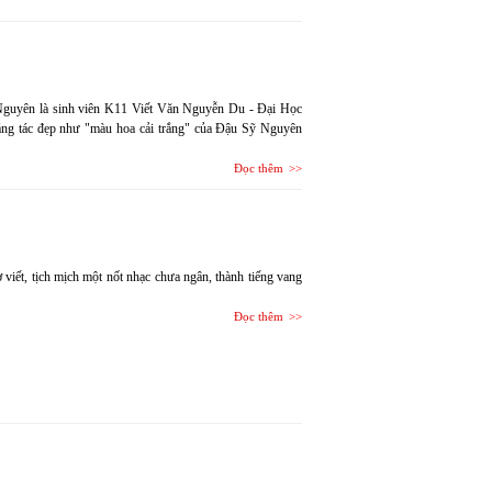
Nguyên là sinh viên K11 Viết Văn Nguyễn Du - Đại Học
áng tác đẹp như "màu hoa cải trắng" của Đậu Sỹ Nguyên
Đọc thêm
 viết, tịch mịch một nốt nhạc chưa ngân, thành tiếng vang
Đọc thêm