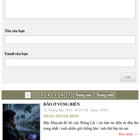
Tên của bạn
Email của bạn
1
2
3
4
5
6
7
Trang sau
Trang cuối
BÃO Ở VÙNG BIÊN
22 Tháng Bảy 2026
10:23 CH
(Xem: 1647)
PHAN THANH BÌNH
Bão Maysak đổ bộ vào Móng Cái / các bản tin điện tử dồn lên
trang nhất / suốt nhiều giờ chống bão / anh đợi bản tin em
Đọc thêm