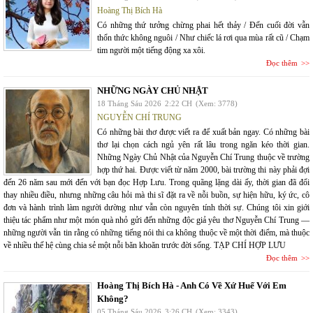
Hoàng Thị Bích Hà
Có những thứ tưởng chừng phai hết thảy / Đến cuối đời vẫn
thổn thức không nguôi / Như chiếc lá rơi qua mùa rất cũ / Chạm
tim người một tiếng động xa xôi.
Đọc thêm
NHỮNG NGÀY CHỦ NHẬT
18 Tháng Sáu 2026
2:22 CH
(Xem: 3778)
NGUYỄN CHÍ TRUNG
Có những bài thơ được viết ra để xuất bản ngay. Có những bài
thơ lại chọn cách ngủ yên rất lâu trong ngăn kéo thời gian.
Những Ngày Chủ Nhật của Nguyễn Chí Trung thuộc về trường
hợp thứ hai. Được viết từ năm 2000, bài trường thi này phải đợi
đến 26 năm sau mới đến với bạn đọc Hợp Lưu. Trong quãng lặng dài ấy, thời gian đã đổi
thay nhiều điều, nhưng những câu hỏi mà thi sĩ đặt ra về nỗi buồn, sự hiện hữu, ký ức, cô
đơn và hành trình làm người dường như vẫn còn nguyên tính thời sự. Chúng tôi xin giới
thiệu tác phẩm như một món quà nhỏ gửi đến những độc giả yêu thơ Nguyễn Chí Trung —
những người vẫn tin rằng có những tiếng nói thi ca không thuộc về một thời điểm, mà thuộc
về nhiều thế hệ cùng chia sẻ một nỗi băn khoăn trước đời sống. TẠP CHÍ HỢP LƯU
Đọc thêm
Hoàng Thị Bích Hà - Anh Có Về Xứ Huế Với Em
Không?
05 Tháng Sáu 2026
3:26 CH
(Xem: 3343)