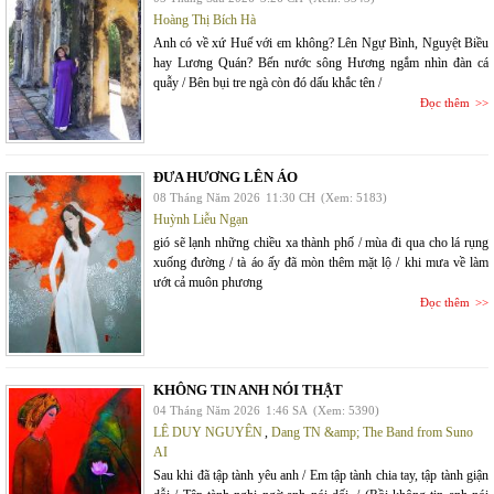
Hoàng Thị Bích Hà
Anh có về xứ Huế với em không? Lên Ngự Bình, Nguyệt Biều
hay Lương Quán? Bến nước sông Hương ngắm nhìn đàn cá
quẫy / Bên bụi tre ngà còn đó dấu khắc tên /
Đọc thêm
ĐƯA HƯƠNG LÊN ÁO
08 Tháng Năm 2026
11:30 CH
(Xem: 5183)
Huỳnh Liễu Ngạn
gió sẽ lạnh những chiều xa thành phố / mùa đi qua cho lá rụng
xuống đường / tà áo ấy đã mòn thêm mặt lộ / khi mưa về làm
ướt cả muôn phương
Đọc thêm
KHÔNG TIN ANH NÓI THẬT
04 Tháng Năm 2026
1:46 SA
(Xem: 5390)
LÊ DUY NGUYÊN
,
Dang TN &amp; The Band from Suno
AI
Sau khi đã tập tành yêu anh / Em tập tành chia tay, tập tành giận