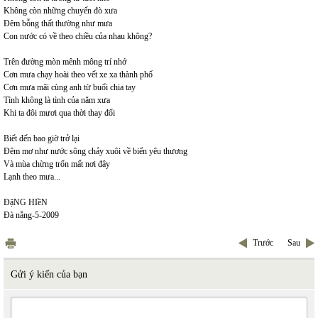
Không còn những chuyến đò xưa
Đêm bỗng thất thường như mưa
Con nước có về theo chiều của nhau không?
Trên đường mòn mênh mông trí nhớ
Cơn mưa chạy hoài theo vết xe xa thành phố
Cơn mưa mãi cùng anh từ buổi chia tay
Tình không là tình của năm xưa
Khi ta đôi mươi qua thời thay đổi
Biết đến bao giờ trở lại
Đêm mơ như nước sông chảy xuôi về biển yêu thương
Và mùa chừng trốn mất nơi đây
Lạnh theo mưa...
ĐặNG HIềN
Đà nẵng-5-2009
Trước
Sau
Gửi ý kiến của bạn