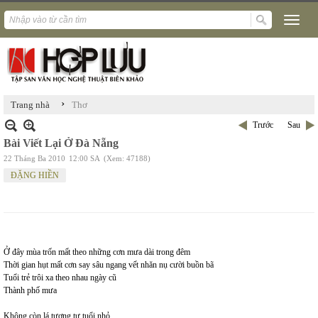
›
Trang nhà
Thơ
Trước
Sau
Bài Viết Lại Ở Đà Nẵng
22 Tháng Ba 2010
12:00 SA
(Xem: 47188)
ĐẶNG HIỀN
Ở đây mùa trốn mất theo những cơn mưa dài trong đêm
Thời gian hụt mất cơn say sâu ngang vết nhăn nụ cười buồn bã
Tuổi trẻ trôi xa theo nhau ngày cũ
Thành phố mưa
Không còn lá tương tư tuổi nhỏ