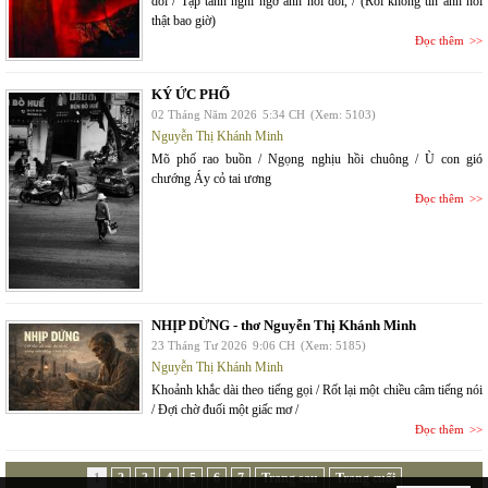
dỗi / Tập tành nghi ngờ anh nói dối, / (Rồi không tin anh nói
thật bao giờ)
Đọc thêm
KÝ ỨC PHỐ
02 Tháng Năm 2026
5:34 CH
(Xem: 5103)
Nguyễn Thị Khánh Minh
Mõ phố rao buồn / Ngọng nghịu hồi chuông / Ù con gió
chướng Áy cỏ tai ương
Đọc thêm
NHỊP DỪNG - thơ Nguyễn Thị Khánh Minh
23 Tháng Tư 2026
9:06 CH
(Xem: 5185)
Nguyễn Thị Khánh Minh
Khoảnh khắc dài theo tiếng gọi / Rốt lại một chiều câm tiếng nói
/ Đợi chờ đuối một giấc mơ /
Đọc thêm
1
2
3
4
5
6
7
Trang sau
Trang cuối