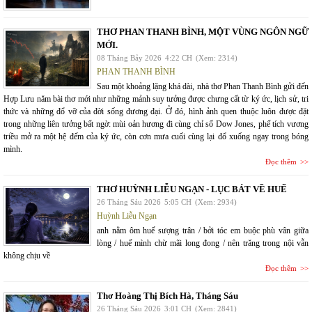
THƠ PHAN THANH BÌNH, MỘT VÙNG NGÔN NGỮ
MỚI.
08 Tháng Bảy 2026
4:22 CH
(Xem: 2314)
PHAN THANH BÌNH
Sau một khoảng lặng khá dài, nhà thơ Phan Thanh Bình gửi đến
Hợp Lưu năm bài thơ mới như những mảnh suy tưởng được chưng cất từ ký ức, lịch sử, tri
thức và những đổ vỡ của đời sống đương đại. Ở đó, hình ảnh quen thuộc luôn được đặt
trong những liên tưởng bất ngờ: mùi oản hương đi cùng chỉ số Dow Jones, phế tích vương
triều mở ra một hệ đếm của ký ức, còn cơn mưa cuối cùng lại đổ xuống ngay trong bóng
mình.
Đọc thêm
THƠ HUỲNH LIỄU NGẠN - LỤC BÁT VỀ HUẾ
26 Tháng Sáu 2026
5:05 CH
(Xem: 2934)
Huỳnh Liễu Ngạn
anh nằm ôm huế sượng trân / bởi tóc em buộc phù vân giữa
lòng / huế mình chừ mãi long đong / nên trăng trong nội vẫn
không chịu về
Đọc thêm
Thơ Hoàng Thị Bích Hà, Tháng Sáu
26 Tháng Sáu 2026
3:01 CH
(Xem: 2841)