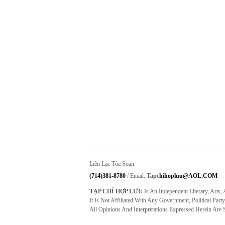
Liên Lạc Tòa Soạn:
(714)381-8780
/ Email:
Tapc
Hihopluu@AOL.COM
TẠP CHÍ HỢP LƯU
Is An Independent Literary, Arts,
It Is Not Affiliated With Any Government, Political Party
All Opinions And Interpretations Expressed Herein Are 