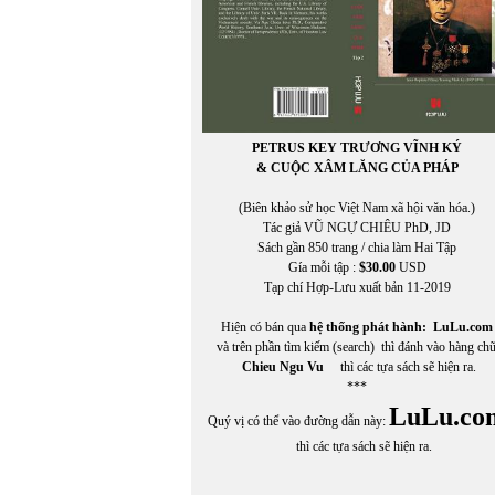
PETRUS KEY TRƯƠNG VĨNH KÝ
& CUỘC XÂM LĂNG CỦA PHÁP
(Biên khảo sử học Việt Nam xã hội văn hóa.)
Tác giả VŨ NGỰ CHIÊU PhD, JD
Sách gần 850 trang / chia làm Hai Tập
Gía mỗi tập :
$30.00
USD
Tạp chí Hợp-Lưu xuất bản 11-2019
Hiện có bán qua
hệ thống phát hành:
LuLu.com
và trên phần tìm kiếm (search) thì đánh vào hàng ch
Chieu Ngu Vu
thì các tựa sách sẽ hiện ra.
***
LuLu.co
Quý vị có thể vào đường dẫn này:
thì các tựa sách sẽ hiện ra.