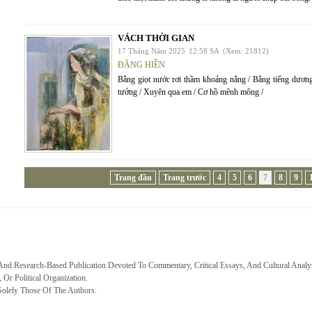
VÁCH THỜI GIAN
17 Tháng Năm 2025
12:58 SA
(Xem: 21812)
ĐẶNG HIỀN
Bằng giọt nước rơi thầm khoảng nắng / Bằng tiếng dươn
tưởng / Xuyên qua em / Cơ hồ mênh mông /
Trang đầu
Trang trước
4
5
6
7
8
9
 And Research-Based Publication Devoted To Commentary, Critical Essays, And Cultural Analy
, Or Political Organization.
Solely Those Of The Authors.