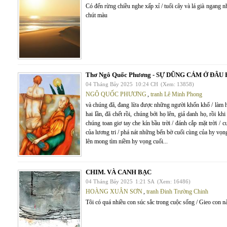
Có đến rừng chiều nghe xấp xỉ / tuổi cây và lá già ngang 
chút màu
Thơ Ngô Quốc Phương - SỰ DŨNG CẢM Ở ĐÂU 
04 Tháng Bảy 2025
10:24 CH
(Xem: 13858)
NGÔ QUỐC PHƯƠNG
,
tranh Lê Minh Phong
và chúng đã, đang lừa được những người khốn khổ / làm họ 
hai lần, đã chết rồi, chúng bới họ lên, giả danh họ, rồi k
chúng toan giơ tay che kín bầu trời / đánh cắp mặt trời /
của lương tri / phá nát những bến bờ cuối cùng của hy vọng
lên mong tìm niềm hy vọng cuối...
CHIM. VÀ CANH BẠC
04 Tháng Bảy 2025
1:21 SA
(Xem: 16486)
HOÀNG XUÂN SƠN
,
tranh Đinh Trường Chinh
Tôi có quá nhiều con súc sắc trong cuộc sống / Gieo con nào 