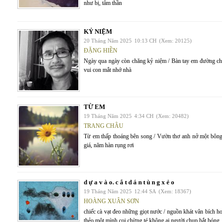
như bị, tâm thần
KỶ NIỆM
20 Tháng Năm 2025
10:13 CH
(Xem: 20125)
ĐẶNG HIỀN
Ngày qua ngày còn chăng kỷ niệm / Bàn tay em đường chỉ
vui con mắt nhớ nhà
TỪ EM
19 Tháng Năm 2025
4:34 CH
(Xem: 20482)
TRANG CHÂU
Từ em thấp thoáng bên song / Vườn thơ anh nở một bông
giá, năm hàn rụng rơi
d ự a v à o. c ắ t d á n t ù n g x ẻ o
19 Tháng Năm 2025
12:44 SA
(Xem: 18367)
HOÀNG XUÂN SƠN
chiếc cà vạt đeo những giọt nước / nguồn khát vân bích 
thẻo một mình coi chừng té không ai người chụp bắt bóng.