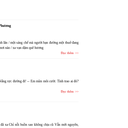
Phương
 bánh lăn / một sáng chế mà người bạn đường một thuở đang
ở nơi nào / xa vạn dặm quê hương
Đọc thêm
Nắng rực đường đi! -- Em mỉm môi cười: Tình trao ai đó?
Đọc thêm
ờ đã xa Chỉ nỗi buồn sao không chịu cũ Vẫn mới nguyên,