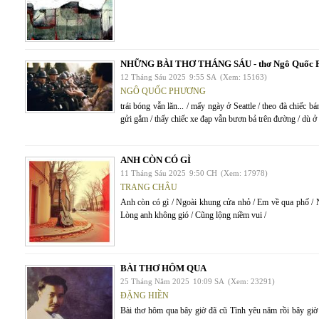
NHỮNG BÀI THƠ THÁNG SÁU - thơ Ngô Quốc 
12 Tháng Sáu 2025
9:55 SA
(Xem: 15163)
NGÔ QUỐC PHƯƠNG
trái bóng vẫn lăn... / mấy ngày ở Seattle / theo đà chiếc
gửi gắm / thấy chiếc xe đạp vẫn bươn bả trên đường / dù 
ANH CÒN CÓ GÌ
11 Tháng Sáu 2025
9:50 CH
(Xem: 17978)
TRANG CHÂU
Anh còn có gì / Ngoài khung cửa nhỏ / Em về qua phố / 
Lòng anh không gió / Cũng lộng niềm vui /
BÀI THƠ HÔM QUA
25 Tháng Năm 2025
10:09 SA
(Xem: 23291)
ĐẶNG HIỀN
Bài thơ hôm qua bây giờ đã cũ Tình yêu năm rồi bây gi