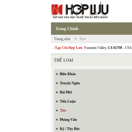
Trang Chính
›
Trang nhà
Thơ
- Tạp Chí Hợp Lưu
Fountain Valley,
CA 92708
- USA
THỂ LOẠI
Biên Khảo
Truyện Ngắn
Bài Mới
Tiểu Luận
Thơ
Phỏng Vấn
Ký / Tùy Bút