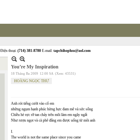
Điện thoại:
(714) 381-8780
E-mail:
tapchihopluu@aol.com
You’re My Inspiration
18 Tháng Ba 2009
12:00 SA
(Xem: 43531)
HOÀNG NGỌC THƯ
Anh rót tiếng cười vào cổ em
những ngụm hạnh phúc hừng hực đam mê và sức sống
Chiều hè rực rỡ tan chảy trên môi làm em ngây ngất
Như rượu ngọt và cà phê đắng em được uống từ môi anh
I.
The world is not the same place since you came