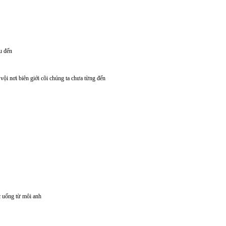
u đến
vội nơi biên giới cõi chúng ta chưa từng đến
c uống từ môi anh