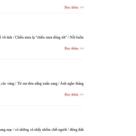
Đọc thêm
 vô tình / Chiều mưa lạ “chiều mưa dông tới” / Nỗi buồn
Đọc thêm
 cúc vàng / Từ em đưa nắng xuân sang / Anh nghe tháng
Đọc thêm
hoang mạc / có những cú nhẩy nhổm chết người / đứng thắt