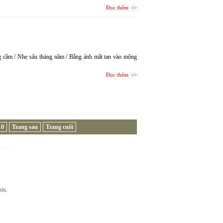
Đọc thêm
g cầm / Nhẹ sâu tháng năm / Bằng ánh mắt tan vào mộng
Đọc thêm
10
Trang sau
Trang cuối
sis.