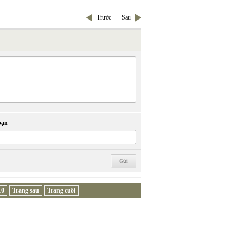
Trước
Sau
bạn
10
Trang sau
Trang cuối