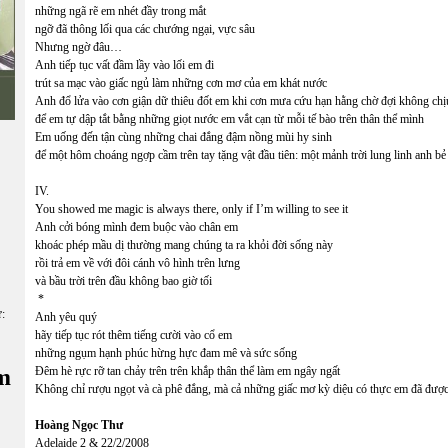
những ngã rẽ em nhét đầy trong mắt
ngỡ đã thông lối qua các chướng ngại, vực sâu
Nhưng ngờ đâu…
Anh tiếp tục vất đầm lầy vào lối em đi
trút sa mạc vào giấc ngủ làm những cơn mơ của em khát nước
Anh đổ lửa vào cơn giận dữ thiêu đốt em khi cơn mưa cứu hạn hằng chờ đợi không chị
để em tự dập tắt bằng những giọt nước em vắt cạn từ mỗi tế bào trên thân thể mình
Em uống đến tận cùng những chai đắng đậm nồng mùi hy sinh
để một hôm choáng ngợp cầm trên tay tặng vật đầu tiên: một mảnh trời lung linh anh bẻ 
IV.
You showed me magic is always there, only if I’m willing to see it
Anh cởi bóng mình đem buộc vào chân em
khoác phép mầu dị thường mang chúng ta ra khỏi đời sống này
rồi trả em về với đôi cánh vô hình trên lưng
và bầu trời trên đầu không bao giờ tối
*
ữ:
Anh yêu quý
hãy tiếp tục rót thêm tiếng cười vào cổ em
những ngụm hạnh phúc hừng hực đam mê và sức sống
m
Đêm hè rực rỡ tan chảy trên trên khắp thân thể làm em ngây ngất
Không chỉ rượu ngọt và cà phê đắng, mà cả những giấc mơ kỳ diệu có thực em đã đượ
Hoàng Ngọc Thư
Adelaide 2 & 22/2/2008