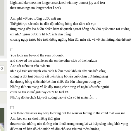
Light and darkness no longer associated with my utmost joy and fear
their meanings no longer what I seek
Anh phá vỡ bức tường trước mặt em
Thế giới rực sắc màu ùa đến dội những bóng đen rã ra nát vụn
từng mảng dây leo buồn phiền bám rễ quanh người bỗng héo khô quắt queo rơi xuống
em như người bước ra từ bức ảnh đen trắng
choáng ngợp trước bầu trời không ngừng biến đổi màu sắc và vô tận những khả thể mở
II.
You took me beyond the seas of doubt
and showed me what lie awaits on the other side of the horizon
Anh rót niềm tin vào mắt em
như gió trút sức mạnh vào cánh buồm thoát khỏi tù đày của bến cảng
chúng ta đốt trụi đêm rồi cắt biển bằng bó lửa cuối chân trời hừng sáng
đại dương bỗng chốc nhỏ bé như chiếc địa bàn nằm gọn trong tay.
Những thứ em mang về ắp đầy trong các rương và ngăn kéo trên người
chưa có tên vì thế giới này chưa hề biết tới
Nhưng đôi ta chưa kịp trôi xuống bao tử của vô tư nhàn rỗi …
III.
You thew obstacles my way to bring out the warrior hiding in the child that was me
Anh kéo em ra khỏi miệng thời gian
đưa em vào những nẻo đường còn khuất trong tương lai và thắp sáng bằng khát vọng
để em tự vẽ bản đồ cho mình và dời chỗ sao trời mở thêm hướng