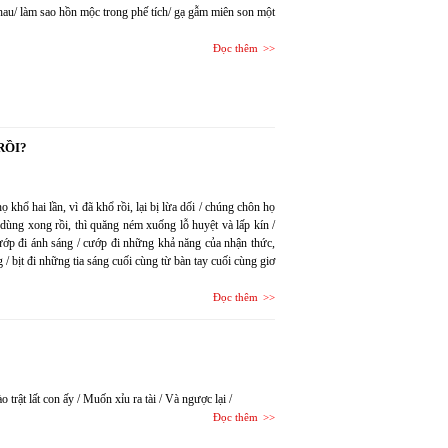
nhau/ làm sao hồn mộc trong phế tích/ gạ gẫm miên son một
Đọc thêm
RỒI?
khổ hai lần, vì đã khổ rồi, lại bị lừa dối / chúng chôn họ
hi dùng xong rồi, thì quăng ném xuống lỗ huyệt và lấp kín /
 cướp đi ánh sáng / cướp đi những khả năng của nhận thức,
 / bịt đi những tia sáng cuối cùng từ bàn tay cuối cùng giơ
Đọc thêm
trật lất con ấy / Muốn xỉu ra tài / Và ngược lại /
Đọc thêm