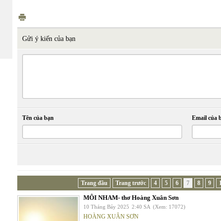
Gửi ý kiến của bạn
Tên của bạn
Email của 
Trang đầu
Trang trước
4
5
6
7
8
9
MÔI NHAM- thơ Hoàng Xuân Sơn
10 Tháng Bảy 2025
2:40 SA
(Xem: 17072)
HOÀNG XUÂN SƠN