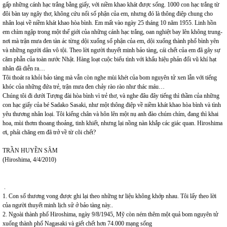
gấp những cánh hạc trắng bằng giấy, với niềm khao khát được sống. 1000 con hạc trắng từ
đôi bàn tay ngây thơ, không cứu nổi số phận của em, nhưng đó là thông điệp chung cho
nhân loại về niềm khát khao hòa bình. Em mất vào ngày 25 tháng 10 năm 1955. Linh hồn
em chìm ngập trong một thế giới của những cánh hạc trắng, oan nghiệt bay lên không trung-
nơi mà trận mưa đen tàn ác từng dội xuống số phận của em, dội xuống thành phố bình yên
và những người dân vô tội. Theo lời người thuyết minh bảo tàng, cái chết của em đã gây sự
căm phẫn của toàn nước Nhật. Hàng loạt cuộc biểu tình với khẩu hiệu phản đối vũ khí hạt
nhân đã diễn ra…
Tôi thoát ra khỏi bảo tàng mà vẫn còn nghe mùi khét của bom nguyên tử xen lẫn với tiếng
khóc của những đứa trẻ, trận mưa đen chảy rào rào như thác máu…
Chúng tôi đi dưới Tượng đài hòa bình vì trẻ thơ, và nghe đâu đây tiếng thì thầm của những
con hạc giấy của bé Sadako Sasaki, như một thông điệp về niềm khát khao hòa bình và tình
yêu thương nhân loại. Tôi kiểng chân và hôn lên một nụ anh đào chúm chím, đang thì khai
hoa, mùi thơm thoang thoảng, tinh khiết, nhưng lại nồng nàn khắp các giác quan. Hiroshima
ơi, phải chăng em đã trở về từ cõi chết?
TRẦN HUYỀN SÂM
(Hiroshima, 4/4/2010)
.
1. Con số thương vong được ghi lại theo những tư liệu không khớp nhau. Tôi lấy theo lời
của người thuyết minh lịch sử ở bảo tàng này..
2. Ngoài thành phố Hiroshima, ngày 9/8/1945, Mỹ còn ném thêm một quả bom nguyên tử
xuống thành phố Nagasaki và giết chết hơn 74.000 mạng sống