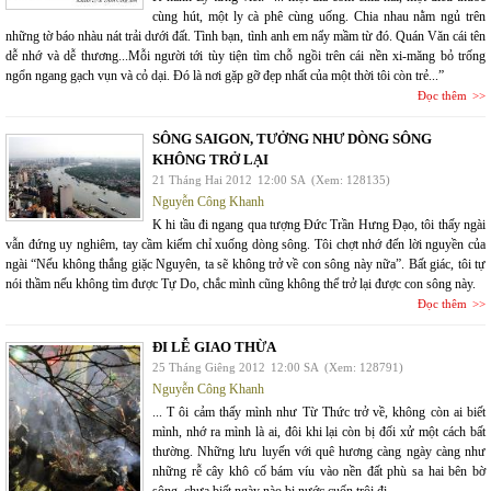
cùng hút, một ly cà phê cùng uống. Chia nhau nằm ngủ trên
những tờ báo nhàu nát trải dưới đất. Tình bạn, tình anh em nẩy mầm từ đó. Quán Văn cái tên
dễ nhớ và dễ thương...Mỗi người tới tùy tiện tìm chỗ ngồi trên cái nền xi-măng bỏ trống
ngổn ngang gạch vụn và cỏ dại. Đó là nơi gặp gỡ đẹp nhất của một thời tôi còn trẻ...”
Đọc thêm
SÔNG SAIGON, TƯỞNG NHƯ DÒNG SÔNG
KHÔNG TRỞ LẠI
21 Tháng Hai 2012
12:00 SA
(Xem: 128135)
Nguyễn Công Khanh
K hi tầu đi ngang qua tượng Đức Trần Hưng Đạo, tôi thấy ngài
vẫn đứng uy nghiêm, tay cầm kiếm chỉ xuống dòng sông. Tôi chợt nhớ đến lời nguyền của
ngài “Nếu không thắng giặc Nguyên, ta sẽ không trở về con sông này nữa”. Bất giác, tôi tự
nói thầm nếu không tìm được Tự Do, chắc mình cũng không thể trở lại được con sông này.
Đọc thêm
ĐI LỄ GIAO THỪA
25 Tháng Giêng 2012
12:00 SA
(Xem: 128791)
Nguyễn Công Khanh
... T ôi cảm thấy mình như Từ Thức trở về, không còn ai biết
mình, nhớ ra mình là ai, đôi khi lại còn bị đối xử một cách bất
thường. Những lưu luyến với quê hương càng ngày càng như
những rễ cây khô cố bám víu vào nền đất phù sa hai bên bờ