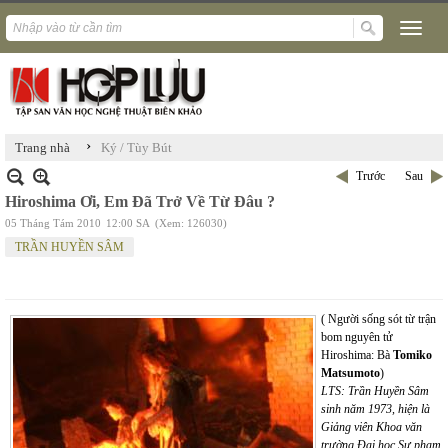
›
Trang nhà
Ký / Tùy Bút
Trước
Sau
Hiroshima Ơi, Em Đã Trở Về Từ Đâu ?
05 Tháng Tám 2010
12:00 SA
(Xem: 126030)
TRẦN HUYỀN SÂM
( Người sống sót từ trận
bom nguyên tử
Hiroshima: Bà
Tomiko
Matsumoto
)
LTS: Trần Huyền Sâm
sinh năm 1973, hiện là
Giảng viên Khoa văn
trường Đại học Sư phạm