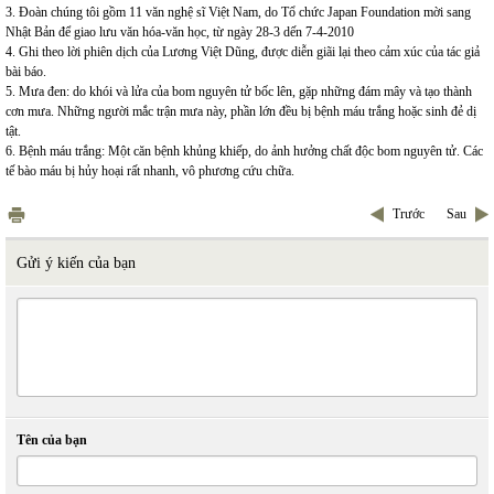
3. Đoàn chúng tôi gồm 11 văn nghệ sĩ Việt Nam, do Tổ chức Japan Foundation mời sang
Nhật Bản để giao lưu văn hóa-văn học, từ ngày 28-3 dến 7-4-2010
4. Ghi theo lời phiên dịch của Lương Việt Dũng, được diễn giãi lại theo cảm xúc của tác giả
bài báo.
5. Mưa đen: do khói và lửa của bom nguyên tử bốc lên, gặp những đám mây và tạo thành
cơn mưa. Những người mắc trận mưa này, phần lớn đều bị bệnh máu trắng hoặc sinh đẻ dị
tật.
6. Bệnh máu trắng: Một căn bệnh khủng khiếp, do ảnh hưởng chất độc bom nguyên tử. Các
tế bào máu bị hủy hoại rất nhanh, vô phương cứu chữa.
Trước
Sau
Gửi ý kiến của bạn
Tên của bạn