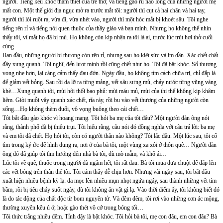
người. Tiếng kêu khóc thảm thiết của trẻ thơ, và tiếng gào rú não lòng của những người mẹ
mất con. Một thế giới địa ngục mở ra trước mắt tôi: người thì cụt cả hai chân và hai tay,
người thì lòi ruột ra, vừa đi, vừa nhét vào, người thì một hóc mắt bị khoét sâu. Tôi nghe
tiếng rên rỉ và tiếng nói quen thuộc của thầy giáo và bạn mình. Nhưng họ không thể nhìn
thấy tôi, vì mắt họ đã bị mù. Họ không còn kịp nhận ra tôi là ai, trước lúc trút hơi thở cuối
cùng.
Ban đầu, những người bị thương còn rên rỉ, nhưng sau họ kiệt sức và im dần. Xác chết chất
đầy xung quanh. Tôi nghĩ, đến lượt mình rồi cũng chết như họ. Tôi đã bật khóc. Số thương
vong nhẹ hơn, lại càng cảm thấy đau đớn. Ngày đầu, họ không tìm cách chữa trị, chỉ đắp lá
để giảm vết bỏng. Sau rồi da lỡ ra từng mảng, vết sâu sưng mủ, chảy nước từng vũng vàng
khè…Xung quanh tôi, mùi hôi thối bao phủ: mùi máu mủ, mùi của thi thể không kịp khâm
liêm. Giòi muỗi vây quanh xác chết, rĩa ráy, rồi bu vào vết thương của những người còn
sống…Họ không thèm đuổi, vô vọng buông theo cái chết…
Tôi bắt đầu gào khóc vì hoang mang. Tôi hỏi ba mẹ của tôi đâu? Một người đàn ông nói
rằng, thành phố đã bị thiêu trụi. Tôi hiểu rằng, câu nói đó đồng nghĩa với câu trả lời: ba mẹ
và em tôi đã chết. Họ hỏi tôi, còn có người thân nào không? Tôi lắc đầu. Một lúc sau, tôi cố
tìm trong ký ức để hình dung ra, nơi ở của bà tôi, một vùng xa xôi ở thôn quê… Người đàn
ông đó đã giúp tôi tìm hướng đến nhà bà tôi, dù mò mẫm, và khổ ải…
Lúc tôi về quê, thuốc trong người đã ngấm hết, tôi rất đau. Bà tôi mua dưa chuột để đắp lên
các vết bỏng trên thân thể tôi. Tôi cảm thấy dễ chịu hơn. Nhưng vài ngày sau, tôi bắt đầu
xuất hiện nhiều bệnh kỳ lạ: da mọc lên nhiều mụn nhọt ngứa ngáy, sau thành những vết tím
bầm, rồi bị tiêu chảy suốt ngày, dù tôi không ăn vật gì lạ. Vào thời điểm ấy, tôi không biết đó
là do tác động của chất độc từ bom nguyên tử. Và đêm đêm, tôi rơi vào những cơn ác mộng,
thường xuyên kêu ú ớ, hoặc gào thét vô cớ trong bóng tối…
Tôi thức trắng nhiều đêm. Tỉnh dậy là bật khóc. Tôi hỏi bà tôi, mẹ con đâu, em con đâu? Bà