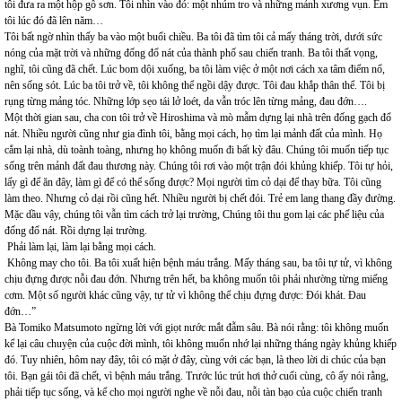
tôi đưa ra một hộp gỗ sơn. Tôi nhìn vào đó: một nhúm tro và những mảnh xương vụn. Em
tôi lúc đó đã lên năm…
Tôi bất ngờ nhìn thấy ba vào một buổi chiều. Ba tôi đã tìm tôi cả mấy tháng trời, dưới sức
nóng của mặt trời và những đống đổ nát của thành phố sau chiến tranh. Ba tôi thất vọng,
nghĩ, tôi cũng đã chết. Lúc bom dội xuống, ba tôi làm việc ở một nơi cách xa tâm điểm nổ,
nên sống sót. Lúc ba tôi trở về, tôi không thể ngồi dậy được. Tôi đau khắp thân thể. Tôi bị
rụng từng mảng tóc. Những lớp sẹo tái lở loét, da vẫn tróc lên từng mảng, đau đớn….
Một thời gian sau, cha con tôi trở về Hiroshima và mò mẫm dựng lại nhà trên đống gạch đổ
nát. Nhiều người cũng như gia đình tôi, bằng mọi cách, họ tìm lại mảnh đất của mình. Họ
cắm lại nhà, dù toành toàng, nhưng họ không muốn đi bất kỳ đâu. Chúng tôi muốn tiếp tục
sống trên mảnh đất đau thương này. Chúng tôi rơi vào một trận đói khủng khiếp. Tôi tự hỏi,
lấy gì để ăn đây, làm gì để có thể sống được? Mọi người tìm cỏ dại để thay bữa. Tôi cũng
làm theo. Nhưng cỏ dại rồi cũng hết. Nhiều người bị chết đói. Trẻ em lang thang đầy đường.
Mặc dầu vậy, chúng tôi vẫn tìm cách trở lại trường, Chúng tôi thu gom lại các phế liệu của
đống đổ nát. Rồi dựng lại trường.
Phải làm lại, làm lại bằng mọi cách.
Không may cho tôi. Ba tôi xuất hiện bệnh máu trắng. Mấy tháng sau, ba tôi tự tử, vì không
chịu đựng được nỗi đau đớn. Nhưng trên hết, ba không muốn tôi phải nhường từng miếng
cơm. Một số người khác cũng vậy, tự tử vì không thể chịu đựng được: Đói khát. Đau
đớn…”
Bà Tomiko Matsumoto ngừng lời với giọt nước mắt đẫm sâu. Bà nói rằng: tôi không muốn
kể lại câu chuyện của cuộc đời mình, tôi không muốn nhớ lại những tháng ngày khủng khiếp
đó. Tuy nhiên, hôm nay đây, tôi có mặt ở đây, cùng với các bạn, là theo lời di chúc của bạn
tôi. Bạn gái tôi đã chết, vì bệnh máu trắng. Trước lúc trút hơi thở cuối cùng, cô ấy nói rằng,
phải tiếp tục sống, và kể cho mọi người nghe về nỗi đau, nỗi tàn bạo của cuộc chiến tranh