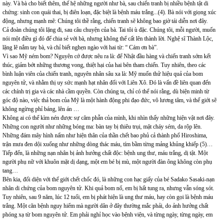
này. Và bà cho biết thêm, thế hệ những người như bà, sau chiến tranh bị nhiều bệnh tật di
chứng: sinh con quái thai, bị điên loạn, đặc biệt là bệnh máu trắng...(4). Bà nói với giọng xúc
động, nhưng mạnh mẽ: Chúng tôi thề rằng, chiến tranh sẽ không bao giờ tái diễn nơi đây.
Cả đoàn chúng tôi lặng đi, sau câu chuyện của bà. Tai tôi ù đặc. Chúng tôi, mỗi người, muốn
nói một điều gì đó để chia sẻ với bà, nhưng không thể cất lên thành lời. Nghệ sĩ Thành Lộc,
lặng lẽ nắm tay bà, và chỉ biết nghẹn ngào với hai từ: “ Cám ơn bà”.
Vì sao Mỹ ném bom? Nguyên cớ được nêu ra là: để Nhật đầu hàng và chiến tranh sớm kết
thúc, giảm bớt những thương vong, thiệt hại của hai bên tham chiến. Tuy nhiên, theo các
bình luận viên của chiến tranh, nguyên nhân sâu xa là: Mỹ muốn thử hiệu quả của bom
nguyên tử, và nhằm thị uy sức mạnh hạt nhân đối với Liên Xô. Đó là vấn đề liên quan đến
các chính trị gia và các nhà cầm quyền. Còn chúng ta, chỉ có thể nói rằng, dù biện minh từ
góc độ nào, việc thả bom của Mỹ là một hành động phi đạo đức, vô lương tâm, và thế giới sẽ
không ngừng phỉ báng, lên án …
Không ai có thể kìm nén được sự căm phẫn của mình, khi nhìn thấy những hiện vật nơi đây.
Những con người như những bóng ma: bàn tay bị thiêu trụi, mặt cháy sém, da rộp lên.
Những đám mây hình nấm như hiện thân của thần chết bao phủ cả thành phố Hiroshima,
trận mưa đen dội xuống như những dòng thác máu, tím bầm từng mảng khủng khiếp (5)…
Tiếp đến, là những nạn nhân bị ảnh hưởng chất độc: bệnh ung thư, máu trắng, dị tật. Một
người phụ nữ với khuôn mặt dị dạng, một em bé bị mù, một người đàn ông không còn phụ
tang…
Bên kia, đối diện với thế giới chết chốc đó, là những con hạc giấy của bé Sadako Sasaki-nạn
nhân di chứng của bom nguyên tử. Khi quả bom nổ, em bị hất tung ra, nhưng vẫn sóng sót.
Tuy nhiên, sau 9 năm, lúc 12 tuổi, em bị phát hiện là ung thư máu, hay còn gọi là bệnh máu
trắng. Một căn bệnh nguy hiểm mà người dân ở đây thường mắc phải, do ảnh hưởng chất
phóng xạ từ bom nguyên tử. Em phải nghỉ học vào bệnh viện, và từng ngày, từng ngày, em