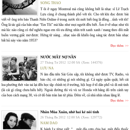
SONG THAO
T ôi ở ngay Montreal mà cũng không biết là nhạc sĩ Lê Trạch
Lựu cùng ở chung thành phố với tôi. Cho tới khi đọc được bài
viết về ông trên báo Thanh Niên Online ở trong nước tôi mới biết ông là đồng…tỉnh với tôi!
Ông là tác giả của bản nhạc “Em Tôi” mà hầu như mọi người đều biết. Ấm ớ về nhạc như tôi
mà lúc nào cũng có thể nghêu ngao em tôi ưa đứng nhìn trời xanh xanh / mang theo đôi mắt
buồn vương giấc mơ được. Hứng từ nàng…nhạc nào đã khiến ông sáng tác được bản nhạc
bất hủ này vào năm 1953?
Đọc thêm
NƯỚC MẮT NỢ NẦN
27 Tháng Tư 2012
12:00 SA
(Xem: 144376)
LƯU NA
N ăm đầu tiên Sài Gòn sập, tôi không nhớ được TV, Radio, và
báo chí, có những gì nói những gì. Cả ngày quần quật, hết cái
loa phường thét vào tai lại đến học tập chính trị ở trường, hội họp ở tổ dân phố và đi mít tinh
(là cái gì cũng chưa hiểu hết). Ngoài đường thì vù vù xe Honda với băng đỏ trên cánh tay
của bọn cách mạng 30, và cờ đỏ bán tràn lan tứ phía. Đêm về, cả nhà nhìn nhau lặng lẽ.
Đọc thêm
Nhân Mùa Xuân, nhớ hai kẻ nòi tình
26 Tháng Ba 2012
12:00 SA
(Xem: 129772)
NAM DAO
K hánh Ly từng viết: “... một dĩa cơm chia hai, một điếu thuốc