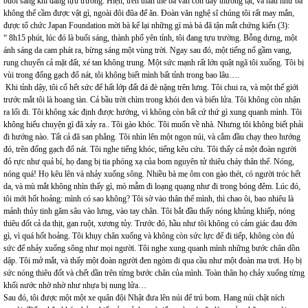
buổi sáng khi đang tựu trường. Hiện, trên thân thể bà vẫn còn đầy thương tật, và hầu như bà
không thể cầm được vật gì, ngoài đôi đũa để ăn. Đoàn văn nghệ sĩ chúng tôi rất may mắn,
được tổ chức Japan Foundation mời bà kể lại những gì mà bà đã tận mắt chứng kiến (3):
“ 8h15 phút, lúc đó là buổi sáng, thành phố yên tỉnh, tôi đang tựu trường. Bỗng dưng, một
ánh sáng da cam phát ra, bừng sáng một vùng trời. Ngay sau đó, một tiếng nổ gầm vang,
rung chuyển cả mặt đất, xé tan không trung. Một sức mạnh rất lớn quật ngã tôi xuống. Tôi bị
vùi trong đống gạch đổ nát, tôi không biết mình bất tỉnh trong bao lâu….
Khi tỉnh dậy, tôi cố hết sức để hất lớp đất đá đè nặng trên lưng. Tôi chui ra, và một thế giới
trước mắt tôi là hoang tàn. Cả bầu trời chìm trong khói đen và biển lửa. Tôi không còn nhận
ra lối đi. Tôi không xác định được hướng, vì không còn bất cứ thứ gì xung quanh mình. Tôi
không hiểu chuyện gì đã xảy ra.. Tôi gào khóc. Tôi muốn về nhà. Nhưng tôi không biết phải
đi hướng nào. Tất cả đã san phẳng. Tôi nhìn lên một ngọn núi, và cắm đầu chạy theo hướng
đó, trên đống gạch đổ nát. Tôi nghe tiếng khóc, tiếng kêu cứu. Tôi thấy cả một đoàn người
đỏ rực như quả bí, họ đang bị tia phóng xạ của bom nguyên tử thiêu cháy thân thể. Nóng,
nóng quá! Họ kêu lên và nhảy xuống sông. Nhiều bà mẹ ôm con gào thét, có người tróc hết
da, và mù mắt không nhìn thấy gì, mò mẫm đi loạng quạng như đi trong bóng đêm. Lúc đó,
tôi mới hốt hoảng: mình có sao không? Tôi sờ vào thân thể mình, thì chao ôi, bao nhiêu là
mảnh thủy tinh găm sâu vào lưng, vào tay chân. Tôi bắt đầu thấy nóng khủng khiếp, nóng
thiêu đốt cả da thịt, gan ruột, xương tủy. Trước đó, hầu như tôi không có cảm giác đau đớn
gì, vì quá hốt hoảng. Tôi khụy chân xuống và không còn sức lực để đi tiếp, không còn đủ
sức để nhảy xuống sông như mọi người. Tôi nghe xung quanh mình những bước chân dồn
dập. Tôi mở mắt, và thấy một đoàn người đen ngòm đi qua cầu như một đoàn ma trơi. Họ bị
sức nóng thiêu đốt và chết dần trên từng bước chân của mình. Toàn thân họ chảy xuống từng
khối nước nhờ nhờ như nhựa bị nung lửa…
Sau đó, tôi được một một xe quân đội Nhật đưa lên núi để trú bom. Hang núi chật ních