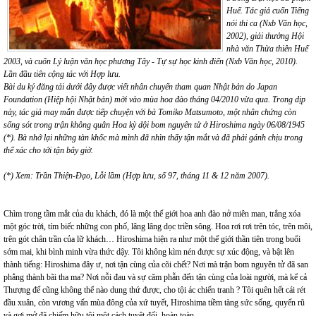
Huế. Tác giả cuốn Tiếng
nói thi ca (Nxb Văn học,
2002), giải thưởng Hội
nhà văn Thừa thiên Huế
2003, và cuốn Lý luận văn học phương Tây - Tự sự học kinh điển (Nxb Văn học, 2010).
Lần đầu tiên cộng tác với Hợp lưu.
Bài du ký đăng tải dưới đây được viết nhân chuyến tham quan Nhật bản do Japan
Foundation (Hiệp hội Nhật bản) mời vào mùa hoa đào tháng 04/2010 vừa qua. Trong dịp
này, tác giả may mắn được tiếp chuyện với bà Tomiko Matsumoto, một nhân chứng còn
sống sót trong trận không quân Hoa kỳ dội bom nguyên tử ở Hiroshima ngày 06/08/1945
(*). Bà nhớ lại những tàn khốc mà mình đã nhìn thấy tận mắt và đã phải gánh chịu trong
thể xác cho tới tận bây giờ.
(*) Xem: Trần Thiện-Đạo, Lỗi lầm (Hợp lưu, số 97, tháng 11 & 12 năm 2007).
Chìm trong tầm mắt của du khách, đó là một thế giới hoa anh đào nở miên man, trắng xóa
một góc trời, tím biếc những con phố, lâng lâng dọc triền sông. Hoa rơi rơi trên tóc, trên môi,
trên gót chân trần của lữ khách… Hiroshima hiện ra như một thế giới thần tiên trong buổi
sớm mai, khi bình minh vừa thức dậy. Tôi không kìm nén được sự xúc động, và bật lên
thành tiếng: Hiroshima đây ư, nơi tận cùng của cõi chết? Nơi mà trận bom nguyên tử đã san
phẳng thành bãi tha ma? Nơi nỗi đau và sự căm phẫn đến tận cùng của loài người, mà kể cả
Thượng đế cũng không thể nào dung thứ được, cho tội ác chiến tranh ? Tôi quên hết cái rét
đầu xuân, còn vương vấn mùa đông của xứ tuyết, Hiroshima tiềm tàng sức sống, quyến rũ
và gợi mở đã chiếm hữu tôi một cách tuyệt đối, hoàn toàn…