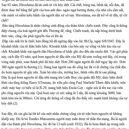
Sau 65 năm, Hiroshima đã tái sinh từ cõi hủy diệt. Cái chết, bóng ma, bệnh tật, nỗi đau, đã
được thay thế bằng thế giới của hoa anh đào- ngào ngạt hương thơm, của nhà cửa sầm uất,
văn minh và niềm kiêu hãnh của người dân xứ sở này. Hiroshima, em đã trở về từ đây, từ cõi
chết?
Bảo tàng Hiroshima là nhân chứng sinh động của thảm khóc chiến tranh. Đây cũng là thông
điệp chung của loài người gửi đến Thượng đế, rằng: Chiến tranh, dù nấp bóng dưới hình
thức nào, cũng cần phải nguyền rủa và lên án.
Đập vào mắt tôi là chiếc kim đồng hồ đã ngừng đập vào lúc 8h15p, ngày 6/8/1945. Đây là
khoảnh khắc của tử thần hiện hữu. Khoảnh khắc của bên này sự sống và bên kia của sự
chết. Khoảnh khắc mà người dân Hiroshima sẽ khắc ghi cho đến tận muôn đời. Vào giờ phút
này, cách đây 65 năm, quả bom nguyên tử đầu tiên của Mỹ đã ném xuống nơi đây, chỉ trong
vòng mấy phút, toàn thành phố đã hủy diệt. Hơn 200 ngàn người đã chết ngay lập tức. Hơn
300 ngàn người bị thương (1). Hàng loạt người sau đó sống lay lắt vì di chứng của chất độc
do bom nguyên tử gây nên. Toàn bộ nhà cửa, trường học, bệnh viên đã bị san phẳng.
Đây là quả bom nguyên tử đầu tiên mang tên Little Boy của quân đội Mỹ, thực hiện dưới
lệnh của tổng thống Harry STruman, do viên phi công Paul Warfield Tibets điều khiển, trên
chiếc máy bay có biển số là B-29, mang biệt hiệu Enola Gay - nghe nói là tên mẹ của viên
phi công nguyền rủa này. Quả bom này có sức nặng là 5 tấn, độ nóng khoảng 3000, bán
kính kìm tỏa là 300m/s. Chỉ từng đó thông số cũng đã cho thấy sức mạnh kinh khủng của sự
hủy diệt (2).
Sau đây, tôi xin ghi lại lời kể của một nhân chứng sống sót từ trận bom nguyên tử khủng
khiếp này. Đó là bà Tomiko Matsumoto-người may mắn được tử thần tha mạng. Bà là người
dân của thành phố Hiroshima, lúc đó bà 13 tuổi (sinh 1932). Bà bị bom đánh úp trong một