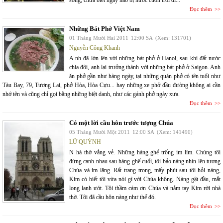
sông, chưa biết ngày nào bị nước cuốn trôi đi...
Đọc thêm
Những Bát Phở Việt Nam
01 Tháng Mười Hai 2011
12:00 SA
(Xem: 131701)
Nguyễn Công Khanh
A nh đã lớn lên với những bát phở ở Hanoi, sau khi đất nước
chia đôi, anh lại trưởng thành với những bát phở ở Saigon. Anh
ăn phở gần như hàng ngày, tại những quán phở có tên tuổi như
Tàu Bay, 79, Tương Lai, phở Hòa, Hòa Cựu... hay những xe phở đầu đường không ai cần
nhớ tên và cũng chỉ gọi bằng những biệt danh, như các gánh phở ngày xưa.
Đọc thêm
Có một lời cầu hôn trước tượng Chúa
05 Tháng Mười Một 2011
12:00 SA
(Xem: 141490)
LỮ QUỲNH
N hà thờ vắng vẻ. Những hàng ghế trống im lìm. Chúng tôi
đứng cạnh nhau sau hàng ghế cuối, tôi bảo nàng nhìn lên tượng
Chúa và im lặng. Rất trang trọng, mấy phút sau tôi hỏi nàng,
Kim có biết tôi vừa nói gì với Chúa không. Nàng gật đầu, mắt
long lanh ướt. Tôi thầm cám ơn Chúa và nắm tay Kim rời nhà
thờ. Tôi đã cầu hôn nàng như thế đó.
Đọc thêm