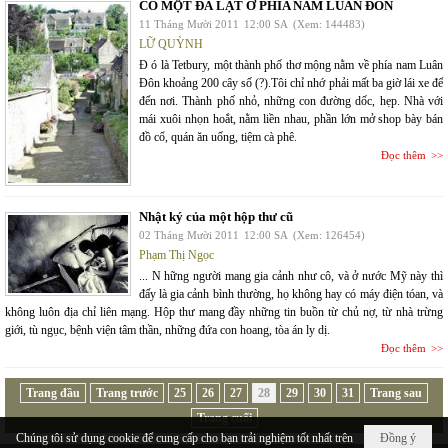
CÓ MỘT ĐÀ LẠT Ở PHÍA NAM LUÂN ĐÔN
11 Tháng Mười 2011
12:00 SA
(Xem: 144483)
LỮ QUỲNH
Đ ó là Tetbury, một thành phố thơ mộng nằm về phía nam Luân
Đôn khoảng 200 cây số (?).Tôi chỉ nhớ phải mất ba giờ lái xe để
đến nơi. Thành phố nhỏ, những con đường dốc, hẹp. Nhà với
mái xuôi nhọn hoắt, nằm liền nhau, phần lớn mở shop bày bán
đồ cổ, quán ăn uống, tiệm cà phê.
Đọc thêm
Nhật ký của một hộp thư cũ
02 Tháng Mười 2011
12:00 SA
(Xem: 126454)
Phạm Thị Ngọc
... N hững người mang gia cảnh như cô, và ở nước Mỹ này thì
đấy là gia cảnh bình thường, họ không hay có máy điện tóan, và
không luôn địa chỉ liên mạng. Hộp thư mang đầy những tin buồn từ chủ nợ, từ nhà trừng
giới, tù ngục, bệnh viện tâm thần, những đứa con hoang, tòa án ly dị.
Đọc thêm
Trang đầu
Trang trước
25
26
27
28
29
30
31
Trang sau
Trang cuối
Chúng tôi sử dụng cookie để cung cấp cho bạn trải nghiệm tốt nhất trên
Đồng ý