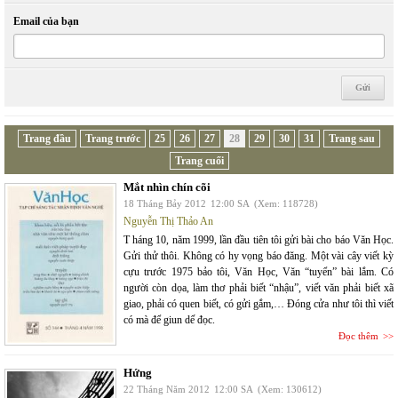
Email của bạn
Trang đầu
Trang trước
25
26
27
28
29
30
31
Trang sau
Trang cuối
Mắt nhìn chín cõi
18 Tháng Bảy 2012
12:00 SA
(Xem: 118728)
Nguyễn Thị Thảo An
T háng 10, năm 1999, lần đầu tiên tôi gửi bài cho báo Văn Học.
Gửi thử thôi. Không có hy vọng báo đăng. Một vài cây viết kỳ
cựu trước 1975 bảo tôi, Văn Học, Văn “tuyển” bài lắm. Có
người còn dọa, làm thơ phải biết “nhậu”, viết văn phải biết xã
giao, phải có quen biết, có gửi gắm,… Đóng cửa như tôi thì viết
có mà để giun dế đọc.
Đọc thêm
Hứng
22 Tháng Năm 2012
12:00 SA
(Xem: 130612)