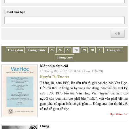
Email của bạn
Trang đầu
Trang trước
25
26
27
28
29
30
31
Trang sau
Trang cuối
Mắt nhìn chín cõi
18 Tháng Bảy 2012
12:00 SA
(Xem: 118739)
Nguyễn Thị Thảo An
T háng 10, năm 1999, lần đầu tiên tôi gửi bài cho báo Văn Học.
Gửi thử thôi. Không có hy vọng báo đăng. Một vài cây viết kỳ
cựu trước 1975 bảo tôi, Văn Học, Văn “tuyển” bài lắm. Có
người còn dọa, làm thơ phải biết “nhậu”, viết văn phải biết xã
giao, phải có quen biết, có gửi gắm,… Đóng cửa như tôi thì viết
có mà để giun dế đọc.
Đọc thêm
Hứng