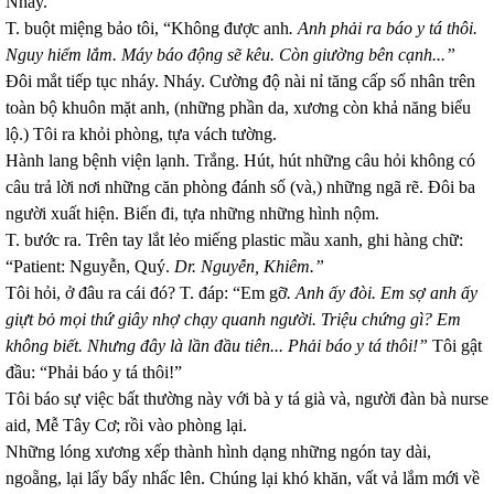
Nháy.
T. buột miệng bảo tôi, “Không được anh
.
Anh phải ra báo y tá thôi.
Nguy hiểm lắm. Máy báo động sẽ kêu. Còn giường bên cạnh...”
Đôi mắt tiếp tục nháy. Nháy. Cường độ nài nỉ tăng cấp số nhân trên
toàn bộ khuôn mặt anh, (những phần da, xương còn khả năng biểu
lộ.) Tôi ra khỏi phòng, tựa vách tường.
Hành lang bệnh viện lạnh. Trắng. Hút, hút những câu hỏi không có
câu trả lời nơi những căn phòng đánh số (và,) những ngã rẽ. Đôi ba
người xuất hiện. Biến đi, tựa những những hình nộm.
T. bước ra. Trên tay lắt lẻo miếng plastic mầu xanh, ghi hàng chữ:
“Patient: Nguyễn, Quý.
Dr. Nguyễn, Khiêm.”
Tôi hỏi, ở đâu ra cái đó? T. đáp: “Em gỡ
. Anh ấy đòi. Em sợ anh ấy
giựt bỏ mọi thứ giây nhợ chạy quanh người. Triệu chứng gì? Em
không biết. Nhưng đây là lần đầu tiên... Phải báo y tá thôi!”
Tôi gật
đầu: “Phải báo y tá thôi!”
Tôi báo sự việc bất thường này với bà y tá già và, người đàn bà nurse
aid, Mễ Tây Cơ; rồi vào phòng lại.
Những lóng xương xếp thành hình dạng những ngón tay dài,
ngoẵng, lại lẩy bẩy nhấc lên. Chúng lại khó khăn, vất vả lắm mới về