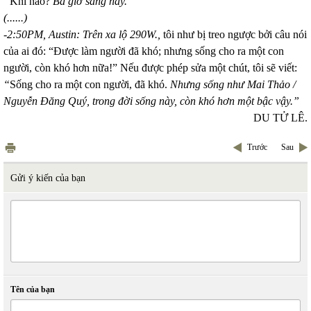
“
Khi nào?
Ba giờ sáng nay.”
(......)
-2:50PM,
Austin
: Trên xa lộ 290W.,
tôi như bị treo ngược bởi câu nói
của ai đó: “Được làm người đã khó; nhưng sống cho ra một con
người, còn khó hơn nữa!” Nếu được phép sửa một chút, tôi sẽ viết:
“
Sống cho ra một con người, đã khó.
Nhưng sống như Mai Thảo /
Nguyễn Đăng Quý, trong đời sống này, còn khó hơn một bậc vậy.”
DU TỬ LÊ.
Trước
Sau
Gửi ý kiến của bạn
Tên của bạn