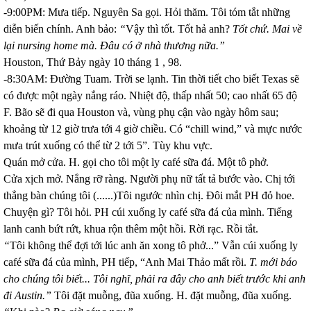
-9:00PM: Mưa tiếp. Nguyên Sa gọi. Hỏi thăm. Tôi tóm tắt những
diễn biến chính. Anh bảo:
“
Vậy thì tốt. Tốt hả anh?
Tốt chứ. Mai về
lại nursing home mà. Đâu có ở nhà thương nữa.”
Houston
, Thứ Bảy ngày 10 tháng 1 , 98.
-8:30AM: Đường Tuam. Trời se lạnh. Tin thời tiết cho biết
Texas
sẽ
có được một ngày nắng ráo. Nhiệt độ, thấp nhất 50; cao nhất 65 độ
F. Bão sẽ đi qua Houston và, vùng phụ cận vào ngày hôm sau;
khoảng từ 12 giờ trưa tới 4 giờ chiều. Có “chill wind,” và mực nước
mưa trút xuống có thể từ 2 tới 5”. Tùy khu vực.
Quán mở cửa. H. gọi cho tôi một ly café sữa đá. Một tô phở.
Cửa xịch mở. Nắng rỡ ràng. Người phụ nữ tất tả bước vào. Chị tới
thẳng bàn chúng tôi (......)Tôi ngước nhìn chị. Đôi mắt PH đỏ hoe.
Chuyện gì? Tôi hỏi. PH cúi xuống ly café sữa đá của mình. Tiếng
lanh canh bứt rứt, khua rộn thêm một hồi. Rời rạc. Rồi tắt.
“
Tôi không thể đợi tới lúc anh ăn xong tô phở...” Vẫn cúi xuống ly
café sữa đá của mình, PH tiếp, “Anh Mai Thảo mất rồi.
T. mới báo
cho chúng tôi biết...
Tôi nghĩ, phải ra đây cho anh biết trước khi anh
đi
Austin
.”
Tôi đặt muỗng, đũa xuống. H. đặt muỗng, đũa xuống.