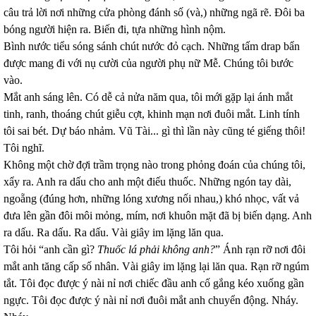
câu trả lời nơi những cửa phòng đánh số (và,) những ngã rẽ. Đôi ba
bóng người hiện ra. Biến đi, tựa những hình nộm.
Bình nước tiểu sóng sánh chút nước đỏ cạch. Những tấm drap bẩn
được mang đi với nụ cười của người phụ nữ Mễ. Chúng tôi bước
vào.
Mắt anh sáng lên. Có dễ cả nửa năm qua, tôi mới gặp lại ánh mắt
tinh, ranh, thoáng chút giễu cợt, khinh mạn nơi đuôi mắt. Linh tính
tôi sai bét. Dự báo nhảm. Vũ Tài... gì thì lần này cũng té giếng thôi!
Tôi nghĩ.
Không một chờ đợi trầm trọng nào trong phỏng đoán của chúng tôi,
xẩy ra. Anh ra dấu cho anh một điếu thuốc. Những ngón tay dài,
ngoẵng (đúng hơn, những lóng xương nối nhau,) khó nhọc, vất vả
đưa lên gần đôi môi mỏng, mím, nơi khuôn mặt đã bị biến dạng. Anh
ra dấu. Ra dấu. Ra dấu. Vài giây im lặng lăn qua.
Tôi hỏi “anh cần gì?
Thuốc lá phải không anh?
” Ánh rạn rỡ nơi đôi
mắt anh tăng cấp số nhân. Vài giây im lặng lại lăn qua. Rạn rỡ ngúm
tắt. Tôi đọc được ý nài nỉ nơi chiếc đầu anh cố gắng kéo xuống gần
ngực. Tôi đọc được ý nài nỉ nơi đuôi mắt anh chuyển động. Nháy.