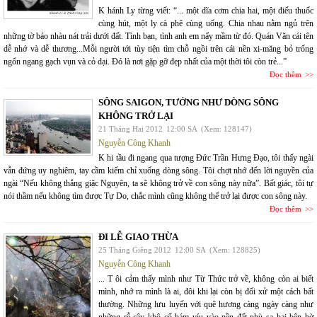
K hánh Ly từng viết: “... một dĩa cơm chia hai, một điếu thuốc
cùng hút, một ly cà phê cùng uống. Chia nhau nằm ngủ trên
những tờ báo nhàu nát trải dưới đất. Tình bạn, tình anh em nẩy mầm từ đó. Quán Văn cái tên
dễ nhớ và dễ thương...Mỗi người tới tùy tiện tìm chỗ ngồi trên cái nền xi-măng bỏ trống
ngổn ngang gạch vụn và cỏ dại. Đó là nơi gặp gỡ đẹp nhất của một thời tôi còn trẻ...”
Đọc thêm
SÔNG SAIGON, TƯỞNG NHƯ DÒNG SÔNG
KHÔNG TRỞ LẠI
21 Tháng Hai 2012
12:00 SA
(Xem: 128147)
Nguyễn Công Khanh
K hi tầu đi ngang qua tượng Đức Trần Hưng Đạo, tôi thấy ngài
vẫn đứng uy nghiêm, tay cầm kiếm chỉ xuống dòng sông. Tôi chợt nhớ đến lời nguyền của
ngài “Nếu không thắng giặc Nguyên, ta sẽ không trở về con sông này nữa”. Bất giác, tôi tự
nói thầm nếu không tìm được Tự Do, chắc mình cũng không thể trở lại được con sông này.
Đọc thêm
ĐI LỄ GIAO THỪA
25 Tháng Giêng 2012
12:00 SA
(Xem: 128825)
Nguyễn Công Khanh
... T ôi cảm thấy mình như Từ Thức trở về, không còn ai biết
mình, nhớ ra mình là ai, đôi khi lại còn bị đối xử một cách bất
thường. Những lưu luyến với quê hương càng ngày càng như