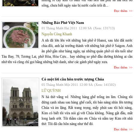
những rễ cây khô cố bám víu vào nền đất phù sa hai bên bờ
sông, chưa biết ngày nào bị nước cuốn trôi đi...
Đọc thêm
Những Bát Phở Việt Nam
01 Tháng Mười Hai 2011
12:00 SA
(Xem: 131713)
Nguyễn Công Khanh
A nh đã lớn lên với những bát phở ở Hanoi, sau khi đất nước
chia đôi, anh lại trưởng thành với những bát phở ở Saigon. Anh
ăn phở gần như hàng ngày, tại những quán phở có tên tuổi như
Tàu Bay, 79, Tương Lai, phở Hòa, Hòa Cựu... hay những xe phở đầu đường không ai cần
nhớ tên và cũng chỉ gọi bằng những biệt danh, như các gánh phở ngày xưa.
Đọc thêm
Có một lời cầu hôn trước tượng Chúa
05 Tháng Mười Một 2011
12:00 SA
(Xem: 141502)
LỮ QUỲNH
N hà thờ vắng vẻ. Những hàng ghế trống im lìm. Chúng tôi
đứng cạnh nhau sau hàng ghế cuối, tôi bảo nàng nhìn lên tượng
Chúa và im lặng. Rất trang trọng, mấy phút sau tôi hỏi nàng,
Kim có biết tôi vừa nói gì với Chúa không. Nàng gật đầu, mắt
long lanh ướt. Tôi thầm cám ơn Chúa và nắm tay Kim rời nhà
thờ. Tôi đã cầu hôn nàng như thế đó.
Đọc thêm