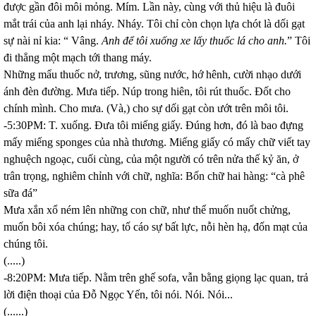
được gần đôi môi mỏng. Mím. Lần này, cùng với thủ hiệu là đuôi
mắt trái của anh lại nháy. Nháy. Tôi chỉ còn chọn lựa chót là dối gạt
sự nài nỉ kia: “ Vâng.
Anh để tôi xuống xe lấy thuốc lá cho anh.
” Tôi
đi thẳng một mạch tới thang máy.
Những mẩu thuốc nở, trương, sũng nước, hớ hênh, cười nhạo dưới
ánh đèn đường. Mưa tiếp. Núp trong hiên, tôi rút thuốc. Đốt cho
chính mình. Cho mưa. (Và,) cho sự dối gạt còn ướt trên môi tôi.
-5:30PM: T. xuống. Đưa tôi miếng giấy. Đúng hơn, đó là bao đựng
mấy miếng sponges của nhà thương. Miếng giấy có mấy chữ viết tay
nghuệch ngoạc, cuối cùng, của một người có trên nửa thế kỷ ăn, ở
trân trọng, nghiêm chỉnh với chữ, nghĩa: Bốn chữ hai hàng: “cà phê
sữa đá”
Mưa xắn xổ ném lên những con chữ, như thể muốn nuốt chửng,
muốn bôi xóa chúng; hay, tố cáo sự bất lực, nỗi hèn hạ, đốn mạt của
chúng tôi.
(.....)
-8:20PM: Mưa tiếp. Nằm trên ghế sofa, vẫn bằng giọng lạc quan, trả
lời điện thoại của Đỗ Ngọc Yến, tôi nói. Nói. Nói...
(......)