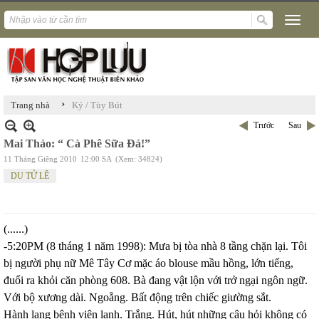
›
Trang nhà
Ký / Tùy Bút
Trước
Sau
Mai Thảo: “ Cà Phê Sữa Đá!”
11 Tháng Giêng 2010
12:00 SA
(Xem: 34824)
DU TỬ LÊ
(......)
-5:20PM (8 tháng 1 năm 1998): Mưa bị tòa nhà 8 tầng chặn lại. Tôi
bị người phụ nữ Mê Tây Cơ mặc áo blouse mầu hồng, lớn tiếng,
đuổi ra khỏi căn phòng 608. Bà đang vật lộn với trở ngại ngôn ngữ.
Với bộ xương dài. Ngoẵng. Bất động trên chiếc giường sắt.
Hành lang bệnh viện lạnh. Trắng. Hút, hút những câu hỏi không có