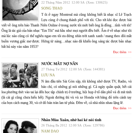
22 Tháng Năm 2012
12:00 SA
(Xem: 130625)
SONG THAO
T ôi ở ngay Montreal mà cũng không biết là nhạc sĩ Lê Trạch
Lựu cùng ở chung thành phố với tôi. Cho tới khi đọc được bài
viết về ông trên báo Thanh Niên Online ở trong nước tôi mới biết ông là đồng…tỉnh với tôi!
Ông là tác giả của bản nhạc “Em Tôi” mà hầu như mọi người đều biết. Ấm ớ về nhạc như tôi
mà lúc nào cũng có thể nghêu ngao em tôi ưa đứng nhìn trời xanh xanh / mang theo đôi mắt
buồn vương giấc mơ được. Hứng từ nàng…nhạc nào đã khiến ông sáng tác được bản nhạc
bất hủ này vào năm 1953?
Đọc thêm
NƯỚC MẮT NỢ NẦN
27 Tháng Tư 2012
12:00 SA
(Xem: 144381)
LƯU NA
N ăm đầu tiên Sài Gòn sập, tôi không nhớ được TV, Radio, và
báo chí, có những gì nói những gì. Cả ngày quần quật, hết cái
loa phường thét vào tai lại đến học tập chính trị ở trường, hội họp ở tổ dân phố và đi mít tinh
(là cái gì cũng chưa hiểu hết). Ngoài đường thì vù vù xe Honda với băng đỏ trên cánh tay
của bọn cách mạng 30, và cờ đỏ bán tràn lan tứ phía. Đêm về, cả nhà nhìn nhau lặng lẽ.
Đọc thêm
Nhân Mùa Xuân, nhớ hai kẻ nòi tình
26 Tháng Ba 2012
12:00 SA
(Xem: 129786)
NAM DAO