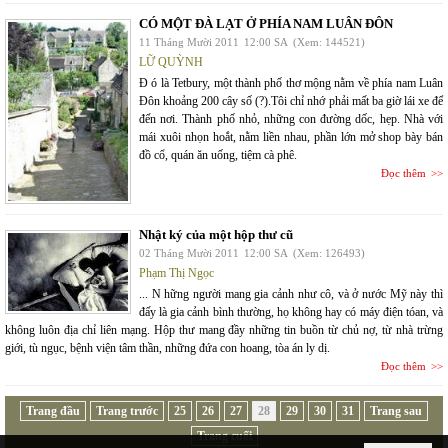
CÓ MỘT ĐÀ LẠT Ở PHÍA NAM LUÂN ĐÔN
11 Tháng Mười 2011
12:00 SA
(Xem: 144521)
LỮ QUỲNH
Đ ó là Tetbury, một thành phố thơ mộng nằm về phía nam Luân
Đôn khoảng 200 cây số (?).Tôi chỉ nhớ phải mất ba giờ lái xe để
đến nơi. Thành phố nhỏ, những con đường dốc, hẹp. Nhà với
mái xuôi nhọn hoắt, nằm liền nhau, phần lớn mở shop bày bán
đồ cổ, quán ăn uống, tiệm cà phê.
Đọc thêm
Nhật ký của một hộp thư cũ
02 Tháng Mười 2011
12:00 SA
(Xem: 126493)
Phạm Thị Ngọc
... N hững người mang gia cảnh như cô, và ở nước Mỹ này thì
đấy là gia cảnh bình thường, họ không hay có máy điện tóan, và
không luôn địa chỉ liên mạng. Hộp thư mang đầy những tin buồn từ chủ nợ, từ nhà trừng
giới, tù ngục, bệnh viện tâm thần, những đứa con hoang, tòa án ly dị.
Đọc thêm
Trang đầu
Trang trước
25
26
27
28
29
30
31
Trang sau
Trang cuối