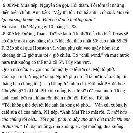
-9:00PM: Mưa tiếp. Nguyên Sa gọi. Hỏi thăm. Tôi tóm tắt những
diễn biến chính. Anh bảo:
“
Vậy thì tốt. Tốt hả anh?
Tốt chứ. Mai về
lại nursing home mà. Đâu có ở nhà thương nữa.”
Houston
, Thứ Bảy ngày 10 tháng 1 , 98.
-8:30AM: Đường Tuam. Trời se lạnh. Tin thời tiết cho biết
Texas
sẽ
có được một ngày nắng ráo. Nhiệt độ, thấp nhất 50; cao nhất 65 độ
F. Bão sẽ đi qua Houston và, vùng phụ cận vào ngày hôm sau;
khoảng từ 12 giờ trưa tới 4 giờ chiều. Có “chill wind,” và mực nước
mưa trút xuống có thể từ 2 tới 5”. Tùy khu vực.
Quán mở cửa. H. gọi cho tôi một ly café sữa đá. Một tô phở.
Cửa xịch mở. Nắng rỡ ràng. Người phụ nữ tất tả bước vào. Chị tới
thẳng bàn chúng tôi (......)Tôi ngước nhìn chị. Đôi mắt PH đỏ hoe.
Chuyện gì? Tôi hỏi. PH cúi xuống ly café sữa đá của mình. Tiếng
lanh canh bứt rứt, khua rộn thêm một hồi. Rời rạc. Rồi tắt.
“
Tôi không thể đợi tới lúc anh ăn xong tô phở...” Vẫn cúi xuống ly
café sữa đá của mình, PH tiếp, “Anh Mai Thảo mất rồi.
T. mới báo
cho chúng tôi biết...
Tôi nghĩ, phải ra đây cho anh biết trước khi anh
đi
Austin
.”
Tôi đặt muỗng, đũa xuống. H. đặt muỗng, đũa xuống.