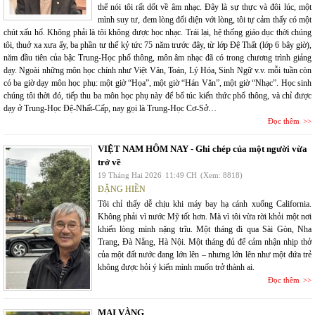
thể nói tôi rất dốt về âm nhạc. Đây là sự thực và đôi lúc, một
mình suy tư, đem lòng đối diện với lòng, tôi tự cảm thấy có một
chút xấu hổ. Không phải là tôi không được học nhạc. Trái lại, hệ thống giáo dục thời chúng
tôi, thuở xa xưa ấy, ba phần tư thế kỷ tức 75 năm trước đây, từ lớp Đệ Thất (lớp 6 bây giờ),
năm đầu tiên của bậc Trung-Học phổ thông, môn âm nhạc đã có trong chương trình giảng
dạy. Ngoài những môn học chính như Việt Văn, Toán, Lý Hóa, Sinh Ngữ v.v. mỗi tuần còn
có ba giờ dạy môn học phụ: một giờ “Họa”, một giờ “Hán Văn”, một giờ “Nhạc”. Học sinh
chúng tôi thời đó, tiếp thu ba môn học phụ này để bổ túc kiến thức phổ thông, và chỉ được
dạy ở Trung-Học Đệ-Nhất-Cấp, nay gọi là Trung-Học Cơ-Sở…
Đọc thêm
VIỆT NAM HÔM NAY - Ghi chép của một người vừa
trở về
19 Tháng Hai 2026
11:49 CH
(Xem: 8818)
ĐẶNG HIỀN
Tôi chỉ thấy dễ chịu khi máy bay hạ cánh xuống California.
Không phải vì nước Mỹ tốt hơn. Mà vì tôi vừa rời khỏi một nơi
khiến lòng mình nặng trĩu. Một tháng đi qua Sài Gòn, Nha
Trang, Đà Nẵng, Hà Nội. Một tháng đủ để cảm nhận nhịp thở
của một đất nước đang lớn lên – nhưng lớn lên như một đứa trẻ
không được hỏi ý kiến mình muốn trở thành ai.
Đọc thêm
MAI VÀNG