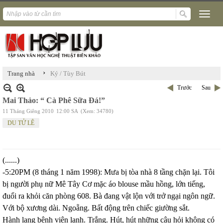
›
Trang nhà
Ký / Tùy Bút
Trước
Sau
Mai Thảo: “ Cà Phê Sữa Đá!”
11 Tháng Giêng 2010
12:00 SA
(Xem: 34780)
DU TỬ LÊ
(......)
-5:20PM (8 tháng 1 năm 1998): Mưa bị tòa nhà 8 tầng chặn lại. Tôi
bị người phụ nữ Mê Tây Cơ mặc áo blouse mầu hồng, lớn tiếng,
đuổi ra khỏi căn phòng 608. Bà đang vật lộn với trở ngại ngôn ngữ.
Với bộ xương dài. Ngoẵng. Bất động trên chiếc giường sắt.
Hành lang bệnh viện lạnh. Trắng. Hút, hút những câu hỏi không có