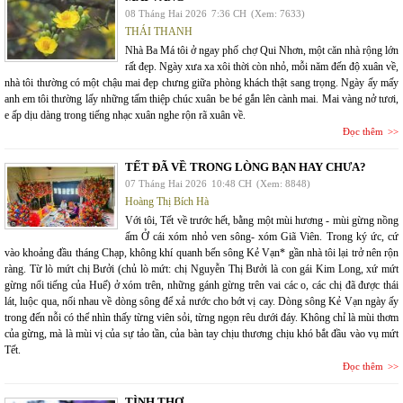
08 Tháng Hai 2026
7:36 CH
(Xem: 7633)
THÁI THANH
Nhà Ba Má tôi ở ngay phố chợ Qui Nhơn, một căn nhà rộng lớn
rất đẹp. Ngày xưa xa xôi thời còn nhỏ, mỗi năm đến độ xuân về,
nhà tôi thường có một chậu mai đẹp chưng giữa phòng khách thật sang trọng. Ngày ấy mấy
anh em tôi thường lấy những tấm thiệp chúc xuân be bé gắn lên cành mai. Mai vàng nở tươi,
e ấp dịu dàng trong tiếng nhạc xuân nghe rộn rã xuân về.
Đọc thêm
TẾT ĐÃ VỀ TRONG LÒNG BẠN HAY CHƯA?
07 Tháng Hai 2026
10:48 CH
(Xem: 8848)
Hoàng Thị Bích Hà
Với tôi, Tết về trước hết, bằng một mùi hương - mùi gừng nồng
ấm Ở cái xóm nhỏ ven sông- xóm Giã Viên. Trong ký ức, cứ
vào khoảng đầu tháng Chạp, không khí quanh bến sông Kẻ Vạn* gần nhà tôi lại trở nên rộn
ràng. Từ lò mứt chị Bưởi (chủ lò mứt: chị Nguyễn Thị Bưởi là con gái Kim Long, xứ mứt
gừng nổi tiếng của Huế) ở xóm trên, những gánh gừng trên vai các o, các chị đã được thái
lát, luộc qua, nối nhau về dòng sông để xả nước cho bớt vị cay. Dòng sông Kẻ Vạn ngày ấy
trong đến nỗi có thể nhìn thấy từng viên sỏi, từng ngọn rêu dưới đáy. Không chỉ là mùi thơm
của gừng, mà là mùi vị của sự tảo tần, của bàn tay chịu thương chịu khó bắt đầu vào vụ mứt
Tết.
Đọc thêm
TÌNH THƠ