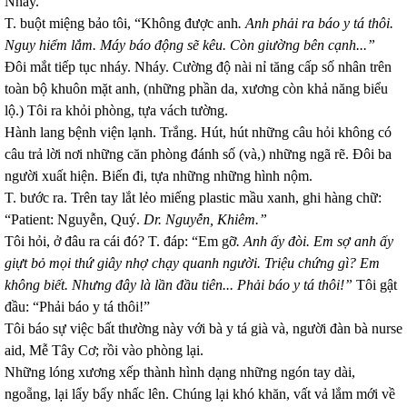
Nháy.
T. buột miệng bảo tôi, “Không được anh
.
Anh phải ra báo y tá thôi.
Nguy hiểm lắm. Máy báo động sẽ kêu. Còn giường bên cạnh...”
Đôi mắt tiếp tục nháy. Nháy. Cường độ nài nỉ tăng cấp số nhân trên
toàn bộ khuôn mặt anh, (những phần da, xương còn khả năng biểu
lộ.) Tôi ra khỏi phòng, tựa vách tường.
Hành lang bệnh viện lạnh. Trắng. Hút, hút những câu hỏi không có
câu trả lời nơi những căn phòng đánh số (và,) những ngã rẽ. Đôi ba
người xuất hiện. Biến đi, tựa những những hình nộm.
T. bước ra. Trên tay lắt lẻo miếng plastic mầu xanh, ghi hàng chữ:
“Patient: Nguyễn, Quý.
Dr. Nguyễn, Khiêm.”
Tôi hỏi, ở đâu ra cái đó? T. đáp: “Em gỡ
. Anh ấy đòi. Em sợ anh ấy
giựt bỏ mọi thứ giây nhợ chạy quanh người. Triệu chứng gì? Em
không biết. Nhưng đây là lần đầu tiên... Phải báo y tá thôi!”
Tôi gật
đầu: “Phải báo y tá thôi!”
Tôi báo sự việc bất thường này với bà y tá già và, người đàn bà nurse
aid, Mễ Tây Cơ; rồi vào phòng lại.
Những lóng xương xếp thành hình dạng những ngón tay dài,
ngoẵng, lại lẩy bẩy nhấc lên. Chúng lại khó khăn, vất vả lắm mới về