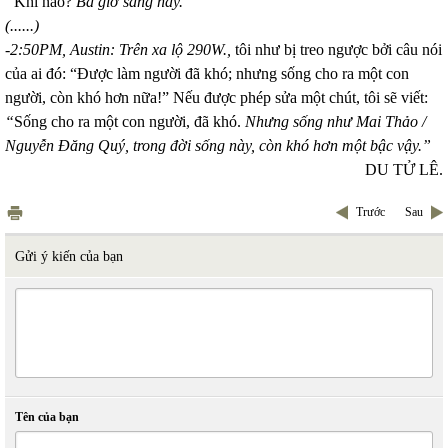
“
Khi nào?
Ba giờ sáng nay.”
(......)
-2:50PM,
Austin
: Trên xa lộ 290W.,
tôi như bị treo ngược bởi câu nói
của ai đó: “Được làm người đã khó; nhưng sống cho ra một con
người, còn khó hơn nữa!” Nếu được phép sửa một chút, tôi sẽ viết:
“
Sống cho ra một con người, đã khó.
Nhưng sống như Mai Thảo /
Nguyễn Đăng Quý, trong đời sống này, còn khó hơn một bậc vậy.”
DU TỬ LÊ.
Trước
Sau
Gửi ý kiến của bạn
Tên của bạn