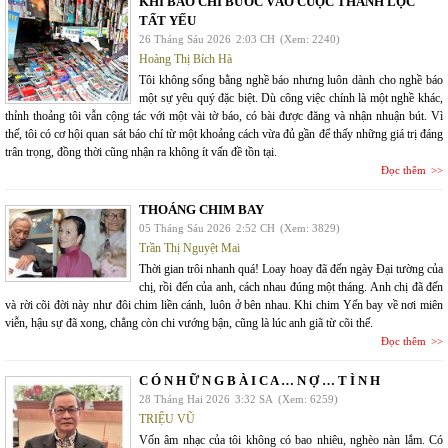
KHI BÁO CHÍ BƯỚC VÀO CUỘC THANH LỌC
TẤT YẾU
26 Tháng Sáu 2026
2:03 CH
(Xem: 2240)
Hoàng Thị Bích Hà
Tôi không sống bằng nghề báo nhưng luôn dành cho nghề báo
một sự yêu quý đặc biệt. Dù công việc chính là một nghề khác,
thỉnh thoảng tôi vẫn cộng tác với một vài tờ báo, có bài được đăng và nhận nhuận bút. Vì
thế, tôi có cơ hội quan sát báo chí từ một khoảng cách vừa đủ gần để thấy những giá trị đáng
trân trọng, đồng thời cũng nhận ra không ít vấn đề tồn tại.
Đọc thêm
THOÁNG CHIM BAY
05 Tháng Sáu 2026
2:52 CH
(Xem: 3829)
Trần Thị Nguyệt Mai
Thời gian trôi nhanh quá! Loay hoay đã đến ngày Đại tường của
chị, rồi đến của anh, cách nhau đúng một tháng. Anh chị đã đến
và rời cõi đời này như đôi chim liền cánh, luôn ở bên nhau. Khi chim Yến bay về nơi miên
viễn, hậu sự đã xong, chẳng còn chi vướng bận, cũng là lúc anh giã từ cõi thế.
Đọc thêm
C Ó N H Ữ N G B À I C A … N Ợ … T Ì N H
28 Tháng Hai 2026
3:32 SA
(Xem: 6259)
TRIỆU VŨ
Vốn âm nhạc của tôi không có bao nhiêu, nghèo nàn lắm. Có