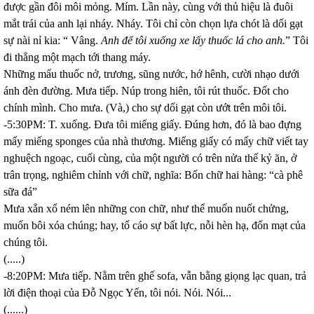
được gần đôi môi mỏng. Mím. Lần này, cùng với thủ hiệu là đuôi
mắt trái của anh lại nháy. Nháy. Tôi chỉ còn chọn lựa chót là dối gạt
sự nài nỉ kia: “ Vâng.
Anh để tôi xuống xe lấy thuốc lá cho anh.
” Tôi
đi thẳng một mạch tới thang máy.
Những mẩu thuốc nở, trương, sũng nước, hớ hênh, cười nhạo dưới
ánh đèn đường. Mưa tiếp. Núp trong hiên, tôi rút thuốc. Đốt cho
chính mình. Cho mưa. (Và,) cho sự dối gạt còn ướt trên môi tôi.
-5:30PM: T. xuống. Đưa tôi miếng giấy. Đúng hơn, đó là bao đựng
mấy miếng sponges của nhà thương. Miếng giấy có mấy chữ viết tay
nghuệch ngoạc, cuối cùng, của một người có trên nửa thế kỷ ăn, ở
trân trọng, nghiêm chỉnh với chữ, nghĩa: Bốn chữ hai hàng: “cà phê
sữa đá”
Mưa xắn xổ ném lên những con chữ, như thể muốn nuốt chửng,
muốn bôi xóa chúng; hay, tố cáo sự bất lực, nỗi hèn hạ, đốn mạt của
chúng tôi.
(.....)
-8:20PM: Mưa tiếp. Nằm trên ghế sofa, vẫn bằng giọng lạc quan, trả
lời điện thoại của Đỗ Ngọc Yến, tôi nói. Nói. Nói...
(......)