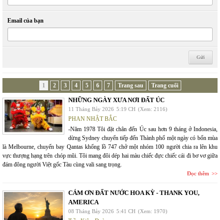
Email của bạn
1
2
3
4
5
6
7
Trang sau
Trang cuối
NHỮNG NGÀY XƯA NƠI ĐẤT ÚC
11 Tháng Bảy 2026
5:19 CH
(Xem: 2116)
PHAN NHẬT BẮC
-Năm 1978 Tôi đặt chân đến Úc sau hơn 9 tháng ở Indonesia,
dừng Sydney chuyển tiếp đến Thành phố một ngày có bốn mùa
là Melbourne, chuyến bay Qantas khổng lồ 747 chở một nhóm 100 người chia ra lên khu
vực thượng hạng trên chóp mũi. Tôi mang đôi dép hai màu chiếc đực chiếc cái đi bơ vơ giữa
đám đông người Việt gốc Tàu cùng vali sang trọng.
Đọc thêm
CÁM ƠN ĐẤT NƯỚC HOA KỲ - THANK YOU,
AMERICA
08 Tháng Bảy 2026
5:41 CH
(Xem: 1970)