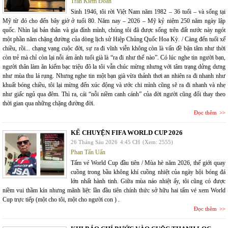
Trần Kiêm Đoàn
Sinh 1946, tôi rời Việt Nam năm 1982 – 36 tuổi – và sống tại
Mỹ từ đó cho đến bây giờ ở tuổi 80. Năm nay – 2026 – Mỹ kỷ niệm 250 năm ngày lập
quốc. Nhìn lại bản thân và gia đình mình, chúng tôi đã được sống trên đất nước này ngót
một phần năm chặng đường của dòng lịch sử Hiệp Chủng Quốc Hoa Kỳ. / Càng đến tuổi xế
chiều, rồi... chạng vạng cuộc đời, sự ra đi vĩnh viễn không còn là vấn đề bận tâm như thời
còn trẻ mà chỉ còn lại nỗi ám ảnh tuổi già là “ra đi như thế nào”. Có lúc nghe tin người bạn,
người thân làm ăn kiếm bạc triệu đô la tôi vẫn chúc mừng nhưng với tâm trạng dửng dưng
như mùa thu lá rụng. Nhưng nghe tin một bạn già vừa thảnh thơi an nhiên ra đi nhanh như
khuất bóng chiều, tôi lại mừng đến xúc động và ước chi mình cũng sẽ ra đi nhanh và nhẹ
như giấc ngủ qua đêm. Thì ra, cái “nỗi niềm canh cánh” của đời người cũng đổi thay theo
thời gian qua những chặng đường đời.
Đọc thêm
KỂ CHUYỆN FIFA WORLD CUP 2026
26 Tháng Sáu 2026
4:45 CH
(Xem: 2555)
Phan Tấn Uẩn
Tấm vé World Cup đầu tiên / Mùa hè năm 2026, thế giới quay
cuồng trong bầu không khí cuồng nhiệt của ngày hội bóng đá
lớn nhất hành tinh. Giữa mùa náo nhiệt ấy, tôi cũng có được
niềm vui thầm kín nhưng mãnh liệt: lần đầu tiên chính thức sở hữu hai tấm vé xem World
Cup trực tiếp (một cho tôi, một cho người con ) .
Đọc thêm