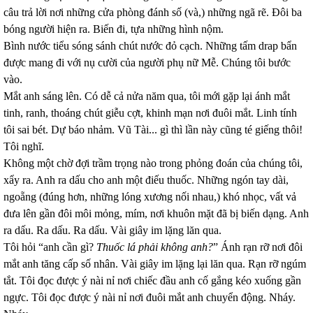
câu trả lời nơi những cửa phòng đánh số (và,) những ngã rẽ. Đôi ba
bóng người hiện ra. Biến đi, tựa những hình nộm.
Bình nước tiểu sóng sánh chút nước đỏ cạch. Những tấm drap bẩn
được mang đi với nụ cười của người phụ nữ Mễ. Chúng tôi bước
vào.
Mắt anh sáng lên. Có dễ cả nửa năm qua, tôi mới gặp lại ánh mắt
tinh, ranh, thoáng chút giễu cợt, khinh mạn nơi đuôi mắt. Linh tính
tôi sai bét. Dự báo nhảm. Vũ Tài... gì thì lần này cũng té giếng thôi!
Tôi nghĩ.
Không một chờ đợi trầm trọng nào trong phỏng đoán của chúng tôi,
xẩy ra. Anh ra dấu cho anh một điếu thuốc. Những ngón tay dài,
ngoẵng (đúng hơn, những lóng xương nối nhau,) khó nhọc, vất vả
đưa lên gần đôi môi mỏng, mím, nơi khuôn mặt đã bị biến dạng. Anh
ra dấu. Ra dấu. Ra dấu. Vài giây im lặng lăn qua.
Tôi hỏi “anh cần gì?
Thuốc lá phải không anh?
” Ánh rạn rỡ nơi đôi
mắt anh tăng cấp số nhân. Vài giây im lặng lại lăn qua. Rạn rỡ ngúm
tắt. Tôi đọc được ý nài nỉ nơi chiếc đầu anh cố gắng kéo xuống gần
ngực. Tôi đọc được ý nài nỉ nơi đuôi mắt anh chuyển động. Nháy.