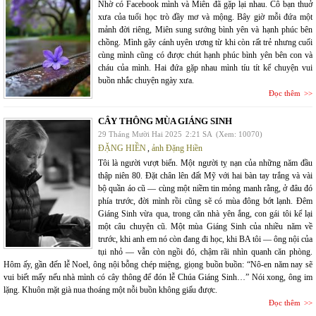
Nhờ có Facebook mình và Miên đã gặp lại nhau. Cô bạn thuở
xưa của tuổi học trò đầy mơ và mộng. Bây giờ mỗi đứa một
mảnh đời riêng, Miên sung sướng bình yên và hạnh phúc bên
chồng. Mình gãy cánh uyên ương từ khi còn rất trẻ nhưng cuối
cùng mình cũng có được chút hạnh phúc bình yên bên con và
cháu của mình. Hai đứa gặp nhau mình tíu tít kể chuyện vui
buồn nhắc chuyện ngày xưa.
Đọc thêm
CÂY THÔNG MÙA GIÁNG SINH
29 Tháng Mười Hai 2025
2:21 SA
(Xem: 10070)
ĐẶNG HIỀN
,
ảnh Đặng Hiền
Tôi là người vượt biển. Một người tỵ nạn của những năm đầu
thập niên 80. Đặt chân lên đất Mỹ với hai bàn tay trắng và vài
bộ quần áo cũ — cùng một niềm tin mỏng manh rằng, ở đâu đó
phía trước, đời mình rồi cũng sẽ có mùa đông bớt lạnh. Đêm
Giáng Sinh vừa qua, trong căn nhà yên ắng, con gái tôi kể lại
một câu chuyện cũ. Một mùa Giáng Sinh của nhiều năm về
trước, khi anh em nó còn đang đi học, khi BA tôi — ông nội của
tụi nhỏ — vẫn còn ngồi đó, chậm rãi nhìn quanh căn phòng.
Hôm ấy, gần đến lễ Noel, ông nội bỗng chép miệng, giọng buồn buồn: “Nô-en năm nay sẽ
vui biết mấy nếu nhà mình có cây thông để đón lễ Chúa Giáng Sinh…” Nói xong, ông im
lặng. Khuôn mặt già nua thoáng một nỗi buồn không giấu được.
Đọc thêm