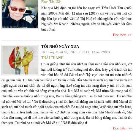
Phan Tấn Uẩn
Khi qua Mỹ định cư,tôi liên lạc ngay với Trần Hoài Thư (cuối
năm 2005). Mãi đến 12 năm sau (2017) khi về hưu, tôi mới có
dịp liên lạc với nhà văn Lê Thị Huệ và nhà nghiên cứu văn học
Nguyễn Vy Khanh. Những người nầy đã khuyến khích tôi cầm
bút trở lại.
Đọc thêm
TÔI NHỚ NGÀY XƯA
18 Tháng Mười Một 2025
7:22 CH
(Xem: 8985)
THÁI THANH
Có ai giống như tui còn nhớ lại thời mình hồi còn nhỏ xíu, cỡ
hai tuổi không ta? Tui không nói dóc đâu. Bây giờ ở tuổi 65 tui
vẫn nhớ hồi đó đó.Cái trí nhớ "kỳ cục" của tui nó toàn nhớ rõ
cái gì đâu đâu. Tui lớn hơn cái thằng em kề tui 2 tuổi. Hồi Má tui đi sanh nó, tui nhớ mình cứ
ngồi ngoài cửa mà chờ. Ba tui dỗ ngọt rằng là:sẽ cõng tui trên lưng theo ý tui, vì trời lạnh
quá, mà tui vẫn cứ chờ mà hổng chịu vào nhà. Khi Má đi sanh về, Má trùm đầu mang vớ đi
nhè nhẹ vào cái buồng nhỏ trong nhà, Ba tui bồng thằng em. Tui lót tót theo sau. Tui nhớ ba
tui nói với Má về tui: "Nó là đứa sống t Tui lớn hơn cái thằng em kề tui 2 tuổi. Hồi Má tui đi
sanh nó, tui nhớ mình cứ ngồi ngoài cửa mà chờ. Ba tui dỗ ngọt rằng là:sẽ cõng tui trên lưng
theo ý tui, vì trời lạnh quá, mà tui vẫn cứ chờ mà hổng chịu vào nhà. Khi Má đi sanh về, Má
trùm đầu mang vớ đi nhè nhẹ vào cái buồng nhỏ trong nhà, Ba tui bồng thằng em. Tui lót tót
theo sau. Tui nhớ ba tui nói với Má về tui: "Nó là đứa sống tì
Đọc thêm