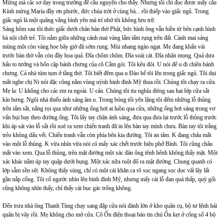
Mừng mà các sơ dạy trong trường để cầu nguyện cho thầy. Nhưng tôi chỉ đọc được mấy câu
Kính mừng María đầy ơn phước, đức chúa trời ở cùng bà... rồi thiếp vào giấc ngủ. Trong
giấc ngủ là một quãng vắng bình yên mà trí nhớ tôi không lưu trữ.
Sáng hôm sau tôi thức giấc dưới chân bàn thờ Phật, bức hình ông vẫn hiền từ bên cạnh hình
bà nội chết trẻ. Tôi nằm giữa những cánh mai vàng lấm tấm rụng trên đất. Cành mai sáng
mùng một còn vàng hoe bây giờ đã sớm rụng. Mùi nhang ngào ngạt. Mẹ đang khấn vái
trước bàn thờ vẫn còn đầy hoa quả. Đĩa chôm chôm. Đĩa soài cát. Đĩa nhãn mọng. Quả dưa
hấu to tướng và bốn cặp bánh chưng của cô Cắm gói. Tôi kêu đói. U nói để u đi chiên bánh
chưng. Cả nhà túm tụm ở tầng thờ. Tôi biết đêm qua u Đào bế tôi lên trong giấc ngủ. Tôi dụi
mắt nghe chị Ni nói đặc công nằm vùng uýnh binh đinh Mỹ thua rồi. Chúng tôi chạy ra cửa.
Mẹ la: U không cho các em ra ngoài. U cản. Chúng tôi tiu nghỉu đứng sau hai lớp cửa sắt
kín bưng. Ngôi nhà thiếu ánh sáng âm u. Trong bóng tối yên lặng tôi đếm những lỗ thủng
trên tấm sắt, nắng rọi qua như những ống hơi ai luồn qua cửa, những ống hơi sáng trong vơ
vẩn bụi bay theo đường ống. Tôi lấy tay chận ánh sáng, đưa qua đưa lại trước lỗ thủng trước
khi áp sát vào lỗ sắt rồi xoè ra xem chiến tranh đã in lên bàn tay mình chưa. Bàn tay tôi trắng
trẻo không dấu vết. Chiến tranh vẫn còn phía bên kia đường. Tôi an tâm. K đang châu mắt
vào một lỗ thủng. K vừa nhìn vừa nói có mấy xác chết trước hiệu phở Bình. Tôi cũng châu
mắt vào xem. Qua lỗ thủng, trên mặt đường một xác đàn ông tênh hênh không thấy mặt. Một
xác khác nằm úp tay quặp dưới bụng. Một xác nữa ruột đổ ra mặt đường. Chung quanh có
lớp sẫm sền sệt. Không thấy súng, chỉ có một cái khăn ca rô sọc ngang sọc dọc vất lây lất
gần nắp cống. Tôi cố ngước nhìn lên binh đinh Mỹ, nhưng mấy cái lỗ đạn quá thấp, quỳ gối
cũng không nhìn thấy, chỉ thấy cái bục gác trống không.
Đến trưa nhà ông Thanh Tùng chạy sang đập cửa nói đánh lớn ở kho quân cụ, bộ tư lệnh hải
quân bị vây rồi. Mẹ không cho mở cửa. Cô Ốn điện thoại báo tin chú Ốn kẹt ở cổng số 4 bộ