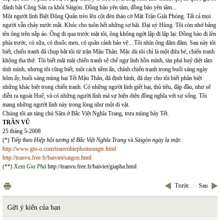
đánh bật Cộng Sản ra khỏi Sàigòn. Đồng bào yên tâm, đồng bào yên tâm...
Một người lính Biệt Động Quân trèo lên cột đèn tháo cờ Mặt Trận Giải Phóng. Tất cả mọi
người vẫn chảy nước mắt. Khóc cho tuôn hết những sợ hãi. Đại uý Hùng. Tôi còn nhớ bảng
tên ông trên nắp áo. Ông đi qua trước mặt tôi, ông không ngớt lập đi lập lại: Đồng bào đi lên
phía trước, có sữa, có thuốc men, có quân cảnh bảo vệ... Tôi nhìn ông đăm đăm. Sau này tôi
biết, chiến tranh đã chụp bắt tôi từ trận Mậu Thân. Mặc dù tôi chỉ là một đứa bé, chiến tranh
không tha thứ. Tôi biết mãi mãi chiến tranh sẽ chế ngự linh hồn mình, tàn phá huỷ diệt tâm
tính mình, nhưng tôi cũng biết, một cách tiềm ẩn, chính chiến tranh trong buổi sáng ngày
hôm ấy, buổi sáng mùng hai Tết Mậu Thân, đã định hình, đã dạy cho tôi biết phân biệt
những khác biệt trong chiến tranh. Có những người lính giết hại, thủ tiêu, đập đầu, như sẽ
diễn ra ngoài Huế, và có những người lính mà sự hiện diện đồng nghĩa với sự sống. Tôi
mang những người lính này trong lòng như một di vật.
Chúng tôi an táng chú Sâm ở Bắc Việt Nghĩa Trang, trưa mùng bảy Tết.
TRẦN VŨ
25 tháng 5-2008
(*) Tiếp theo
Hiệp hội tương tế Bắc Việt Nghĩa Trang
và
Sàigòn ngày lạ mặt
:
http://www.gio-o.com/tranvuhiephoituongte.html
http://tranvu.free.fr/baiviet/saigon.html
(**) Xem
Gia Phả
http://tranvu.free.fr/baiviet/giapha.html
Trước
Sau
Gửi ý kiến của bạn