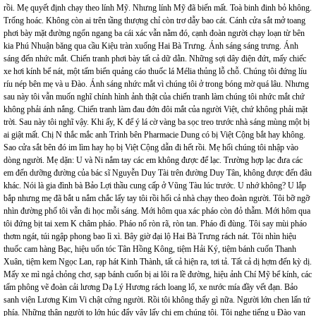
rồi. Mẹ quyết định chạy theo lính Mỹ. Nhưng lính Mỹ đã biến mất. Toà binh đinh bỏ không.
Trống hoác. Không còn ai trên tầng thượng chỉ còn trơ dẫy bao cát. Cánh cửa sắt mở toang
phơi bày mặt đường ngổn ngang ba cái xác vẫn nằm đó, cạnh đoàn người chạy loạn từ bên
kia Phú Nhuận băng qua cầu Kiệu tràn xuống Hai Bà Trưng. Ánh sáng sáng trưng. Ánh
sáng đến nhức mắt. Chiến tranh phơi bày tất cả dữ dằn. Những sợi dây điện đứt, mấy chiếc
xe hơi kính bể nát, một tấm biển quảng cáo thuốc lá Mélia thủng lỗ chỗ. Chúng tôi đứng líu
ríu nép bên mẹ và u Đào. Ánh sáng nhức mắt vì chúng tôi ở trong bóng mờ quá lâu. Nhưng
sau này tôi vẫn muốn nghĩ chính hình ảnh thật của chiến tranh làm chúng tôi nhức mắt chứ
không phải ánh nắng. Chiến tranh làm đau đớn đôi mắt của người Việt, chứ không phải mặt
trời. Sau này tôi nghĩ vậy. Khi ấy, K để ý lá cờ vàng ba sọc treo trước nhà sáng mùng một bị
ai giật mất. Chị N thắc mắc anh Trình bên Pharmacie Dung có bị Việt Cộng bắt hay không.
Sao cửa sắt bên đó im lìm hay họ bị Việt Cộng dẫn đi hết rồi. Mẹ hối chúng tôi nhập vào
dòng người. Mẹ dặn: U và Ni nắm tay các em không được để lạc. Trường hợp lạc đưa các
em đến dưỡng đường của bác sĩ Nguyễn Duy Tài trên đường Duy Tân, không được đến đâu
khác. Nói là gia đình bà Bảo Lợi thầu cung cấp ở Vũng Tàu lúc trước. U nhớ không? U lắp
bắp nhưng mẹ đã bắt u nắm chắc lấy tay tôi rồi hối cả nhà chạy theo đoàn người. Tôi bỡ ngỡ
nhìn đường phố tôi vẫn đi học mỗi sáng. Mới hôm qua xác pháo còn đỏ thẫm. Mới hôm qua
tôi đứng bịt tai xem K châm pháo. Pháo nổ ròn rã, ròn tan. Pháo đì đùng. Tôi say mùi pháo
thơm ngát, túi ngập phong bao lì xì. Bây giờ đại lộ Hai Bà Trưng rách nát. Tôi nhìn hiệu
thuốc cam hàng Bạc, hiệu uốn tóc Tân Hồng Kông, tiệm Hải Ký, tiệm bánh cuốn Thanh
Xuân, tiệm kem Ngọc Lan, rạp hát Kinh Thành, tất cả hiện ra, tơi tả. Tất cả dị hợm đến kỳ dị.
Mấy xe mì ngả chỏng chơ, sạp bánh cuốn bị ai lôi ra lề đường, hiệu ảnh Chí Mỹ bể kính, các
tấm phông vẽ đoàn cải lương Dạ Lý Hương rách loang lổ, xe nước mía đầy vết đạn. Bảo
sanh viện Lương Kim Vi chật cứng người. Rồi tôi không thấy gì nữa. Người lớn chen lấn tứ
phía. Những thân người to lớn húc đẩy vây lấy chị em chúng tôi. Tôi nghe tiếng u Đào van