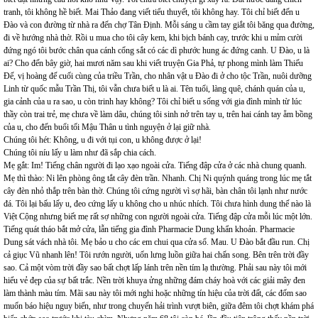
tranh, tôi không hề biết. Mai Thảo đang viết tiểu thuyết, tôi không hay. Tôi chỉ biết đến u
Đào và con đường từ nhà ra đến chợ Tân Định. Mỗi sáng u cầm tay giắt tôi băng qua đường,
đi về hướng nhà thờ. Rồi u mua cho tôi cây kem, khi bịch bánh cay, trước khi u mỉm cười
đứng ngó tôi bước chân qua cánh cổng sắt có các dì phước hung ác đứng canh. U Đào, u là
ai? Cho đến bây giờ, hai mươi năm sau khi viết truyện Gia Phả, tự phong mình làm Thiếu
Đế, vị hoàng đế cuối cùng của triều Trần, cho nhân vật u Đào đi ở cho tộc Trần, nuôi dưỡng
Linh từ quốc mẫu Trần Thị, tôi vẫn chưa biết u là ai. Tên tuổi, làng quê, chánh quán của u,
gia cảnh của u ra sao, u còn trinh hay không? Tôi chỉ biết u sống với gia đình mình từ lúc
thầy còn trai trẻ, mẹ chưa về làm dâu, chúng tôi sinh nở trên tay u, trên hai cánh tay ẵm bồng
của u, cho đến buổi tối Mậu Thân u tình nguyện ở lại giữ nhà.
Chúng tôi hét: Không, u đi với tụi con, u không được ở lại!
Chúng tôi níu lấy u làm như đã sắp chia cách.
Mẹ gắt: Im! Tiếng chân người đi lạo xạo ngoài cửa. Tiếng đập cửa ở các nhà chung quanh.
Mẹ thì thào: Ni lên phòng ông tắt cây đèn trần. Nhanh. Chị Ni quýnh quáng trong lúc mẹ tắt
cây đèn nhỏ thắp trên bàn thờ. Chúng tôi cứng người vì sợ hãi, bàn chân tôi lạnh như nước
đá. Tôi lại bấu lấy u, đeo cứng lấy u không cho u nhúc nhích. Tôi chưa hình dung thế nào là
Việt Cộng nhưng biết mẹ rất sợ những con người ngoài cửa. Tiếng đập cửa mỗi lúc một lớn.
Tiếng quát tháo bắt mở cửa, lẫn tiếng gia đình Pharmacie Dung khẩn khoản. Pharmacie
Dung sát vách nhà tôi. Mẹ bảo u cho các em chui qua cửa sổ. Mau. U Đào bắt đầu run. Chị
cả giục Vũ nhanh lên! Tôi rướn người, uốn lưng luồn giữa hai chấn song. Bên trên trời đầy
sao. Cả một vòm trời đầy sao bất chợt lấp lánh trên nền tím lạ thường. Phải sau này tôi mới
hiểu vẻ đẹp của sự bất trắc. Nền trời khuya ửng những đám cháy hoà với các giải mây đen
làm thành màu tím. Mãi sau này tôi mới nghi hoặc những tín hiệu của trời đất, các đốm sao
muốn báo hiệu nguy biến, như trong chuyến hải trình vượt biên, giữa đêm tôi chợt khám phá