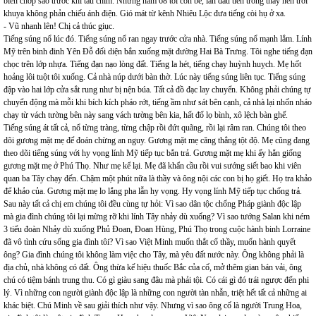
biển chớp sao trước khi tàu chìm. Nhưng năm 68 tôi còn bé, lần đầu tiên trông thấy nền trời
khuya không phản chiếu ánh điện. Gió mát từ kênh Nhiêu Lộc đưa tiếng còi hụ ở xa.
- Vũ nhanh lên! Chị cả thúc giục.
Tiếng súng nổ lúc đó. Tiếng súng nổ ran ngay trước cửa nhà. Tiếng súng nổ mạnh lắm. Lính
Mỹ trên binh đinh Yên Đỗ đối diện bắn xuống mặt đường Hai Bà Trưng. Tôi nghe tiếng đạn
chọc trên lớp nhựa. Tiếng đạn nạo lòng đất. Tiếng la hét, tiếng chạy huỳnh huỵch. Mẹ hốt
hoảng lôi tuột tôi xuống. Cả nhà núp dưới bàn thờ. Lúc này tiếng súng liên tục. Tiếng súng
đập vào hai lớp cửa sắt rung như bị nện búa. Tất cả đồ đạc lay chuyển. Không phải chúng tự
chuyển động mà mỗi khi bích kích pháo rớt, tiếng ầm như sát bên cạnh, cả nhà lại nhốn nháo
chạy từ vách tường bên này sang vách tường bên kia, hất đổ lọ bình, xô lệch bàn ghế.
Tiếng súng át tất cả, nổ từng tràng, từng chập rồi đứt quãng, rồi lại râm ran. Chúng tôi theo
dõi gương mặt mẹ để đoán chừng an nguy. Gương mặt mẹ căng thẳng tột độ. Mẹ cũng đang
theo dõi tiếng súng với hy vọng lính Mỹ tiếp tục bắn trả. Gương mặt mẹ khi ấy hẳn giống
gương mặt mẹ ở Phú Thọ. Như mẹ kể lại. Mẹ đã khẩn cầu rồi vui sướng siết bao khi viên
quan ba Tây chạy đến. Chậm một phút nữa là thầy và ông nội các con bị họ giết. Họ tra khảo
để khảo của. Gương mặt mẹ lo lắng pha lẫn hy vọng. Hy vọng lính Mỹ tiếp tục chống trả.
Sau này tất cả chị em chúng tôi đều cùng tự hỏi: Vì sao dân tộc chống Pháp giành độc lập
mà gia đình chúng tôi lại mừng rỡ khi lính Tây nhảy dù xuống? Vì sao tướng Salan khi ném
3 tiểu đoàn Nhảy dù xuống Phủ Đoan, Đoan Hùng, Phú Thọ trong cuộc hành binh Lorraine
đã vô tình cứu sống gia đình tôi? Vì sao Việt Minh muốn thắt cổ thầy, muốn hành quyết
ông? Gia đình chúng tôi không làm việc cho Tây, mà yêu đất nước này. Ông không phải là
địa chủ, nhà không có đất. Ông thừa kế hiệu thuốc Bắc của cố, mở thêm gian bán vải, ông
chú có tiệm bánh trung thu. Có gì giàu sang đâu mà phải tội. Có cái gì đó trái ngược đến phi
lý. Vì những con người giành độc lập là những con người tàn nhẫn, triệt hết tất cả những ai
khác biệt. Chú Minh về sau giải thích như vậy. Nhưng vì sao ông cố là người Trung Hoa,