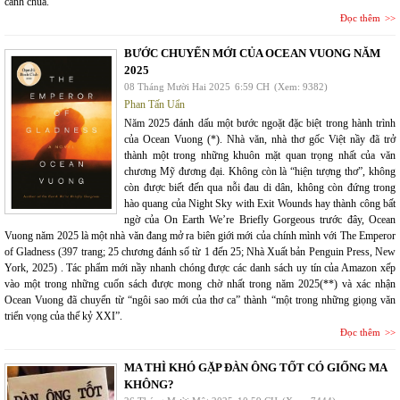
cảnh chùa.
Đọc thêm
BƯỚC CHUYỂN MỚI CỦA OCEAN VUONG NĂM
2025
08 Tháng Mười Hai 2025
6:59 CH
(Xem: 9382)
Phan Tấn Uẩn
Năm 2025 đánh dấu một bước ngoặt đặc biệt trong hành trình
của Ocean Vuong (*). Nhà văn, nhà thơ gốc Việt nầy đã trở
thành một trong những khuôn mặt quan trọng nhất của văn
chương Mỹ đương đại. Không còn là “hiện tượng thơ”, không
còn được biết đến qua nỗi đau di dân, không còn đứng trong
hào quang của Night Sky with Exit Wounds hay thành công bất
ngờ của On Earth We’re Briefly Gorgeous trước đây, Ocean
Vuong năm 2025 là một nhà văn đang mở ra biên giới mới của chính mình với The Emperor
of Gladness (397 trang; 25 chương đánh số từ 1 đến 25; Nhà Xuất bản Penguin Press, New
York, 2025) . Tác phẩm mới nầy nhanh chóng được các danh sách uy tín của Amazon xếp
vào một trong những cuốn sách được mong chờ nhất trong năm 2025(**) và xác nhận
Ocean Vuong đã chuyển từ “ngôi sao mới của thơ ca” thành “một trong những giọng văn
triển vọng của thế kỷ XXI”.
Đọc thêm
MA THÌ KHÓ GẶP ĐÀN ÔNG TỐT CÓ GIỐNG MA
KHÔNG?