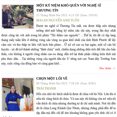
MỘT KỶ NIỆM KHÓ QUÊN VỚI NGHỆ SĨ
THƯƠNG TÍN
13 Tháng Mười Hai 2025
4:25 CH
(Xem: 10310)
MAI AN NGUYỄN ANH TUẤN
Được tin nghệ sĩ Thương Tín mất, xin được thắp nén nhang
tưởng nhớ anh bằng kỷ niệm sâu sắc này, trong lần duy nhất
được cộng tác với anh trong bộ phim “Thì thầm cao nguyên”: ...Thế là, tôi đã có dịp lang
thang mấy tuần liền ở những vùng sâu vùng xa gian khổ nhất của tỉnh Bình Phước để lấy
cảm xúc và thu thập tư liệu viết kịch bản phim... Ở xứ sở cao su bạt ngàn, một số cán bộ
huyện - xã đã trở thành những “lãnh chúa” mới, chiếm dụng những diện tích đất lớn cho bản
thân, còn không ít người công nhân cao-su đang dần trở lại thân phận chẳng kém thời mộ
phu thực dân… Tại những vùng của người dân tộc S’ tiêng nơi cực Nam dãy Trường Sơn
này, cuộc sống của đồng bào vô cùng gian khổ…
Đọc thêm
CHỌN MỘT LỐI VỀ
08 Tháng Mười Hai 2025
7:59 CH
(Xem: 8585)
THÁI THANH
Hồi còn nhỏ tôi thích nhất là được đi chùa với bà Nội. Lớn lên tí
nữa tôi cũng thích đi chùa. Và sau này tôi không còn trẻ nữa tôi
vẫn thích đi chùa nhưng thường tự đi chỉ một mình. Nơi tôi đến
đó là chùa Long Khánh Qui Nhơn, nhưng chẳng phải đến để tu
tập đâu mà đến chỉ để tìm khoảng không gian yên tĩnh chỉ có ở