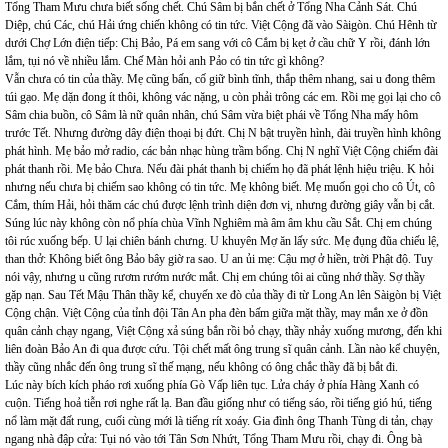
Tổng Tham Mưu chưa biết sống chết. Chú Sâm bị bắn chết ở Tổng Nha Cảnh Sát. Chú
Diệp, chú Các, chú Hải ứng chiến không có tin tức. Việt Cộng đã vào Sàigòn. Chú Hênh từ
dưới Chợ Lớn điện tiếp: Chị Bảo, Pá em sang với cô Cắm bị kẹt ở cầu chữ Y rồi, đánh lớn
lắm, tụi nó về nhiều lắm. Chế Màn hỏi anh Pảo có tin tức gì không?
Vẫn chưa có tin của thầy. Mẹ cũng bấn, cố giữ bình tĩnh, thắp thêm nhang, sai u đong thêm
túi gạo. Mẹ dặn đong ít thôi, không vác nặng, u còn phải trông các em. Rồi mẹ gọi lại cho cô
Sâm chia buồn, cô Sâm là nữ quân nhân, chú Sâm vừa biệt phái về Tổng Nha mấy hôm
trước Tết. Nhưng đường dây điện thoại bị đứt. Chị N bật truyền hình, đài truyền hình không
phát hình. Mẹ bảo mở radio, các bản nhạc hùng trầm bổng. Chị N nghĩ Việt Cộng chiếm đài
phát thanh rồi. Mẹ bảo Chưa. Nếu đài phát thanh bị chiếm họ đã phát lệnh hiệu triệu. K hỏi
nhưng nếu chưa bị chiếm sao không có tin tức. Mẹ không biết. Mẹ muốn gọi cho cô Út, cô
Cắm, thím Hải, hỏi thăm các chú được lệnh trình diện đơn vị, nhưng đường giây vẫn bị cắt.
Súng lúc này không còn nổ phía chùa Vĩnh Nghiêm mà âm âm khu cầu Sắt. Chị em chúng
tôi rúc xuống bếp. U lại chiên bánh chưng. U khuyên Mợ ăn lấy sức. Mẹ đụng đũa chiếu lệ,
than thở: Không biết ông Bảo bây giờ ra sao. U an ủi mẹ: Cậu mợ ở hiền, trời Phật độ. Tuy
nói vậy, nhưng u cũng rươm rướm nước mắt. Chị em chúng tôi ai cũng nhớ thầy. Sợ thầy
gặp nạn. Sau Tết Mậu Thân thầy kể, chuyến xe đò của thầy đi từ Long An lên Sàigòn bị Việt
Cộng chận. Việt Cộng của tỉnh đội Tân An pha đèn bấm giữa mặt thầy, may mắn xe ở đồn
quân cảnh chạy ngang, Việt Cộng xả súng bắn rồi bỏ chạy, thầy nhảy xuống mương, đến khi
liên đoàn Bảo An đi qua được cứu. Tội chết mất ông trung sĩ quân cảnh. Lần nào kể chuyện,
thầy cũng nhắc đến ông trung sĩ thế mạng, nếu không có ông chắc thầy đã bị bắt đi.
Lúc này bích kích pháo rơi xuống phía Gò Vấp liên tục. Lửa cháy ở phía Hàng Xanh có
cuộn. Tiếng hoả tiễn rơi nghe rất lạ. Ban đầu giống như có tiếng sáo, rồi tiếng gió hú, tiếng
nổ làm mặt đất rung, cuối cùng mới là tiếng rít xoáy. Gia đình ông Thanh Tùng di tản, chạy
ngang nhà đập cửa: Tụi nó vào tới Tân Sơn Nhứt, Tổng Tham Mưu rồi, chạy đi. Ông bà