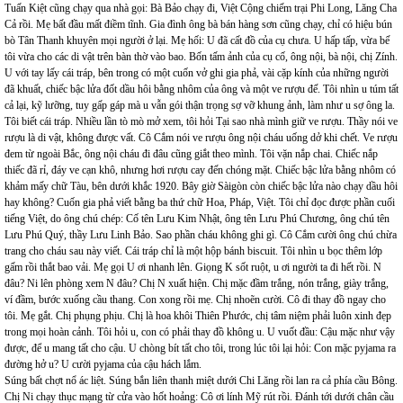
Tuấn Kiệt cũng chạy qua nhà gọi: Bà Bảo chạy đi, Việt Cộng chiếm trại Phi Long, Lăng Cha
Cả rồi. Mẹ bất đầu mất điềm tĩnh. Gia đình ông bà bán hàng sơn cũng chạy, chỉ có hiệu bún
bò Tân Thanh khuyên mọi người ở lại. Mẹ hối: U đã cất đồ của cụ chưa. U hấp tấp, vừa bế
tôi vừa cho các di vật trên bàn thờ vào bao. Bốn tấm ảnh của cụ cố, ông nội, bà nội, chị Zính.
U với tay lấy cái tráp, bên trong có một cuốn vở ghi gia phả, vài cặp kính của những người
đã khuất, chiếc bậc lửa đốt dầu hôi bằng nhôm của ông và một ve rượu đế. Tôi nhìn u túm tất
cả lại, kỹ lưỡng, tuy gấp gáp mà u vẫn gói thận trọng sợ vỡ khung ảnh, làm như u sợ ông la.
Tôi biết cái tráp. Nhiều lần tò mò mở xem, tôi hỏi Tại sao nhà mình giữ ve rượu. Thầy nói ve
rượu là di vật, không được vất. Cô Cắm nói ve rượu ông nội cháu uống dở khi chết. Ve rượu
đem từ ngoài Bắc, ông nội cháu đi đâu cũng giắt theo mình. Tôi vặn nắp chai. Chiếc nắp
thiếc đã rỉ, đáy ve cạn khô, nhưng hơi rượu cay đến chóng mặt. Chiếc bậc lửa bằng nhôm có
khảm mấy chữ Tàu, bên dưới khắc 1920. Bây giờ Sàigòn còn chiếc bậc lửa nào chạy dầu hôi
hay không? Cuốn gia phả viết bằng ba thứ chữ Hoa, Pháp, Việt. Tôi chỉ đọc được phần cuối
tiếng Việt, do ông chú chép: Cố tên Lưu Kim Nhật, ông tên Lưu Phú Chương, ông chú tên
Lưu Phú Quý, thầy Lưu Linh Bảo. Sao phần cháu không ghi gì. Cô Cắm cười ông chú chừa
trang cho cháu sau này viết. Cái tráp chỉ là một hộp bánh biscuit. Tôi nhìn u bọc thêm lớp
gấm rồi thắt bao vải. Mẹ gọi U ơi nhanh lên. Giọng K sốt ruột, u ơi người ta đi hết rồi. N
đâu? Ni lên phòng xem N đâu? Chị N xuất hiện. Chị mặc đầm trắng, nón trắng, giày trắng,
ví đầm, bước xuống cầu thang. Con xong rồi mẹ. Chị nhoẽn cười. Cô đi thay đồ ngay cho
tôi. Mẹ gắt. Chị phụng phịu. Chị là hoa khôi Thiên Phước, chị tâm niệm phải luôn xinh đẹp
trong mọi hoàn cảnh. Tôi hỏi u, con có phải thay đồ không u. U vuốt đầu: Cậu mặc như vậy
được, để u mang tất cho cậu. U chòng bít tất cho tôi, trong lúc tôi lại hỏi: Con mặc pyjama ra
đường hở u? U cười pyjama của cậu hách lắm.
Súng bất chợt nổ ác liệt. Súng bắn liên thanh miệt dưới Chi Lăng rồi lan ra cả phía cầu Bông.
Chị Ni chạy thục mạng từ cửa vào hốt hoảng: Cô ơi lính Mỹ rút rồi. Đánh tới dưới chân cầu