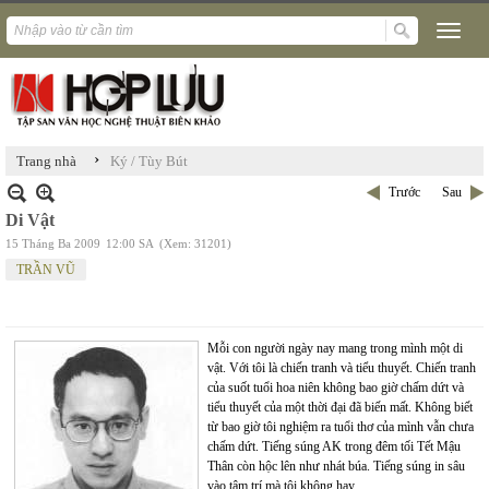
›
Trang nhà
Ký / Tùy Bút
Trước
Sau
Di Vật
15 Tháng Ba 2009
12:00 SA
(Xem: 31201)
TRẦN VŨ
Mỗi con người ngày nay mang trong mình một di
vật. Với tôi là chiến tranh và tiểu thuyết. Chiến tranh
của suốt tuổi hoa niên không bao giờ chấm dứt và
tiểu thuyết của một thời đại đã biến mất. Không biết
từ bao giờ tôi nghiệm ra tuổi thơ của mình vẫn chưa
chấm dứt. Tiếng súng AK trong đêm tối Tết Mậu
Thân còn hộc lên như nhát búa. Tiếng súng in sâu
vào tâm trí mà tôi không hay.