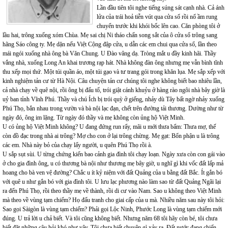
Lần đầu tiên tôi nghe tiếng súng sát cạnh nhà. Cả ánh
lửa của trái hoả tiễn vút qua cửa sổ rồi nổ ầm rung
chuyển trước khi khói bốc lên cao. Căn phòng tôi ở
lầu hai, trông xuống xóm Chùa. Mẹ sai chị Ni tháo chấn song sắt của ô cửa sổ trông sang
hãng Sáo công ty. Mẹ dặn nếu Việt Cộng đập cửa, u dẫn các em chui qua cửa sổ, lần theo
mái ngói xuống nhà ông bà Văn Chung. U Đào vâng dạ. Tròng mắt u đầy kinh hãi. Thầy
vắng nhà, xuống Long An khai trương rạp hát. Nhà không đàn ông nhưng mẹ vẫn bình tĩnh
thu xếp mọi thứ. Một túi quần áo, một túi gạo và tư trang gói trong khăn lụa. Mẹ sắp xếp với
kinh nghiệm tản cư từ Hà Nội. Câu chuyện tản cư chúng tôi nghe không biết bao nhiêu lần,
cả nhà chạy về quê nội, rồi ông bị đấu tố, trói giật cánh khuỷu ở hàng rào ngôi nhà bây giờ là
uỷ ban tỉnh Vĩnh Phú. Thầy và chú Ích bị trói quỳ ở giếng, nhảy dù Tây bất ngờ nhảy xuống
Phú Thọ, bắn nhau trong vườn và bà nội lạc đạn, chết trên đường tải thương. Dường như từ
ngày đó, ông im lặng. Từ ngày đó thầy và mẹ không còn ủng hộ Việt Minh.
U có ủng hộ Việt Minh không? U đang đứng run rẩy, mãi u mới thưa bẩm: Thưa mợ, thế
còn đồ đạc trong nhà ai trông? Mợ cho con ở lại trông chừng. Mẹ gạt: Bổn phận u là trông
các em. Nhà này bỏ của chạy lấy người, u quên Phú Thọ rồi à.
U sắp sụt sùi. U từng chứng kiến bao cảnh gia đình tôi chạy loạn. Ngày xưa còn con gái vào
ở cho gia đình ông, u có thương bà nội như thương mẹ bây giờ, u nghĩ gì khi vốc đất lấp mả
hoang cho bà ven vệ đường? Chắc u ít kỷ niệm với đất Quảng của u bằng đất Bắc. Ít gắn bó
với quê u như gắn bó với gia đình tôi. U lưu lạc phương nào làm sao từ đất Quảng Ngãi lại
ra đến Phú Thọ, rồi theo thầy mẹ về thành, rồi di cư vào Nam. Sao u không theo Việt Minh
mà theo về vùng tạm chiếm? Họ đấu tranh cho giai cấp của u mà. Nhiều năm sau này tôi hỏi:
Sao gọi Sàigòn là vùng tạm chiếm? Phải gọi Lộc Ninh, Phước Long là vùng tạm chiếm mới
đúng. U trả lời u chả biết. Và tôi cũng không biết. Nhưng năm 68 tôi hãy còn bé, tôi chưa
biết đặt những câu hỏi khó như vậy. Tôi chưa biết chuyện gì xảy ra. Đất nước đang chiến