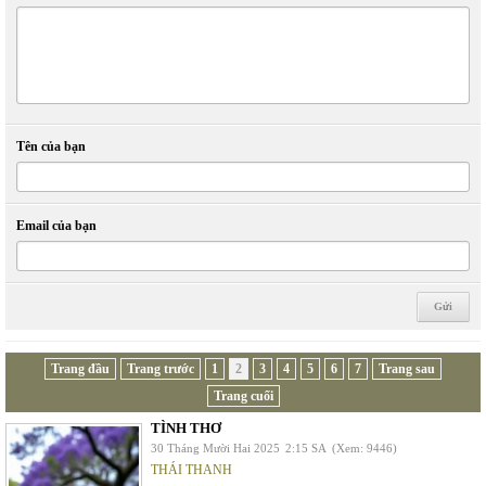
Tên của bạn
Email của bạn
Trang đầu
Trang trước
1
2
3
4
5
6
7
Trang sau
Trang cuối
TÌNH THƠ
30 Tháng Mười Hai 2025
2:15 SA
(Xem: 9446)
THÁI THANH