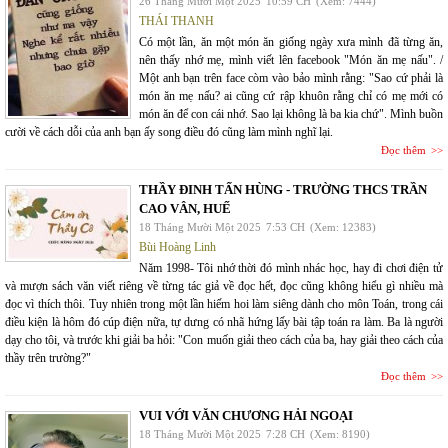
26 Tháng Mười Một 2025
10:59 CH
(Xem: 7444)
THÁI THANH
Có một lần, ăn một món ăn giống ngày xưa mình đã từng ăn,
nên thấy nhớ mẹ, mình viết lên facebook "Món ăn mẹ nấu". /
Một anh bạn trên face còm vào bảo mình rằng: "Sao cứ phải là
món ăn mẹ nấu? ai cũng cứ rập khuôn rằng chỉ có mẹ mới có
món ăn để con cái nhớ. Sao lại không là ba kia chứ". Mình buồn
cười về cách dỗi của anh bạn ấy song điều đó cũng làm mình nghĩ lại.
Đọc thêm
THẦY ĐINH TẤN HÙNG - TRƯỜNG THCS TRẦN
CAO VÂN, HUẾ
18 Tháng Mười Một 2025
7:53 CH
(Xem: 12383)
Bùi Hoàng Linh
Năm 1998- Tôi nhớ thời đó mình nhác học, hay đi chơi điện tử
và mượn sách văn viết riêng về từng tác giả về đọc hết, đọc cũng không hiểu gì nhiều mà
đọc vì thích thôi. Tuy nhiên trong một lần hiếm hoi làm siêng dành cho môn Toán, trong cái
điều kiện là hôm đó cúp điện nữa, tự dưng có nhã hứng lấy bài tập toán ra làm. Ba là người
dạy cho tôi, và trước khi giải ba hỏi: "Con muốn giải theo cách của ba, hay giải theo cách của
thầy trên trường?"
Đọc thêm
VUI VỚI VĂN CHƯƠNG HẢI NGOẠI
18 Tháng Mười Một 2025
7:28 CH
(Xem: 8190)