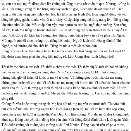
vỉ, van xin mọi người đừng dẫm lên chúng tôi. Ông ơi cho các cháu đi qua. Nhưng u cũng bị
lấn. Cuối cùng u cõng tôi lên lưng, một tay xách túi gạo, u đeo bao di vật quanh cổ. Trên
lưng u, tôi thấy từng cuộn khói đen bốc lên từ phía rạp Kinh Đô. Đoàn người đông vô kể,
bồng bế, gồng gánh, khuân vác, đi như chạy. Chập chập súng nổ từng tràng lớn. Tiếng súng
lớn súng nhỏ lẫn lộn. Mỗi chập như vậy, mọi người co rúm lại, ngồi thụp xuống. Sau tiếng
nổ lớn, là những tiếng hô hoán: Hoả tiễn 122 ly rớt trúng rạp Văn Hoa cháy rồi. Cháy ở Đa
Kao. Việt Cộng đột kích trại Hoàng Hoa Thám. Trực thăng bay vần vũ về phía Thị Nghè.
Một người nói Đi theo hướng trực thăng bên mình. Người khác chửi Đang đánh ở Thị
Nghè, đi về hướng đó cho chết hả. Tiếng trẻ nít la thét, tất cả hỗn độn.
Súng nổ chát chúa. Đám đông lại rú lên nhốn nháo. Tôi bấu cứng lấy u vì sợ. Đột ngột từ
đầu đoàn chạy loạn phát lên tiếng kêu mừng rỡ: Lính Cộng Hoà! Lính Cộng Hoà!
Tôi thấy mẹ chảy nước mắt. Tôi thấy u chảy nước mắt. Tôi thấy chị Ni mắt đỏ hoe và không
hiểu vì sao anh em chúng tôi cũng khóc. Vì sự xúc động của người lớn. Tôi không rõ,
nhưng bây giờ tôi hiểu, tôi khóc vì mẹ và u khóc. Vì những giọt nước mắt của mẹ mang
những giọt nước mắt cho tôi. Vì nỗi lo của mẹ mang nỗi lo cho tôi. Vì niềm hân hoan của mẹ
giành cho tôi. Vì u thương gia đình tôi và vì u đang khóc cho gia đình tôi may mắn. U nức
nở Sống rồi mợ ơi. Sống rồi mợ ơi. Mẹ gật đầu Nhà mình sống rồi. Các con nín đi, nhà mình
sống rồi.
Chúng tôi vẫn khóc trong mừng rỡ. Mẹ bảo nín nhưng mẹ vẫn ứa nước mắt. Tôi vừa thút
thít vừa mở lớn mắt. Những người lính Biệt Động Quân đội mũ sắt vẽ hình đầu cọp vàng
bước hàng một từ hướng nghĩa địa Mạc Đỉnh Chi tiến xuống. Một đại uý đi đầu không ngớt
khua tay: Đồng bào yên tâm, đồng bào yên tâm, Việt Cộng đã bị đánh bật ra khỏi quận Nhất.
Tiểu đoàn chúng tôi xuống tăng cường quận Phú Nhuận. Đồng bào cứ tiến về phía trước,
tiếp tục tiến về phía trước, sẽ gặp trạm y tế cứu trợ. Đừng chen lấn. Chính quyền quốc gia sẽ