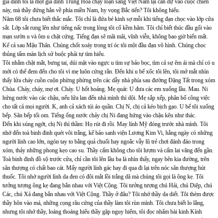
gia đình tôi là một gia đình Trung Hoa chạy loạn sang Việt Nam lại can dự vào cuộc chiến
này, mà thầy đứng hẳn về phía miền Nam, hy vọng Bắc tiến? Tôi không hiểu.
Năm 68 tôi chưa biết thắc mắc. Tôi chỉ là đứa bé kinh sợ mỗi khi tiếng đạn chọc vào lớp cửa
sắt. Lớp sắt rung lên như tiếng nấc trong lòng tôi cố kềm hãm. Tôi chỉ biết thúc đầu gối vào
mạn sườn u và ôm u chặt cứng. Tiếng đạn sẽ mãi mãi, vĩnh viễn, không bao giờ biến mất.
Kể cả sau Mậu Thân. Chúng chốt xoáy trong trí óc tôi một đầu đạn vô hình. Chúng chọc
thủng tấm màn lịch sử buộc phải tự tìm hiểu.
Tôi nhắm chặt mắt, bưng tai, dúi mặt vào ngực u tìm sự bảo bọc, tìm cả sự êm ái mà chỉ có u
mới có thể đem đến cho tôi vì mẹ luôn cứng rắn. Đến khi u bế xốc tôi lên, tôi mở mắt nhìn
thấy lửa cháy cuồn cuộn phừng phừng trên các dẫy nhà phía sau đường Đặng Tất trong xóm
Chùa. Cháy, cháy, mợ ơi. Cháy. U hốt hoảng. Mẹ quát: U đưa các em xuống lầu. Mau. Ni
hứng nước vào các chậu, nếu lửa lan đến nhà mình thì dội. Mẹ sắp xếp, phân bố công việc
cho tất cả mọi người. K, anh cả xách túi áo quần. Chị N, chị cả kéo bịch gạo. U bế tôi xuống
bếp. Sân bếp tối om. Tiếng ống nước chảy chị Ni đang hứng vào chậu kêu như thác.
Đến khi súng ngớt, chị Ni thì thầm: Họ rút đi rồi. May lính Mỹ đóng trước nhà mình. Tôi
nhớ đến toà binh đinh quét vôi trắng, kế bảo sanh viện Lương Kim Vi, hằng ngày có những
người lính cao lớn, ngón tay to bằng quả chuối hay ngoắc vẫy lũ trẻ chơi đánh đáo trong
xóm, thảy những phong kẹo cao su. Thầy cấm không cho tôi lượm và cấm lai vãng đến gần.
Toà binh đinh đồ sộ trước cửa, chỉ cần tôi lên lầu ba là nhìn thấy, ngay bên kia đường, trên
sân thượng có chất bao cát. Mấy người lính gác hay đi qua đi lại trên nóc sân thượng hút
thuốc. Tôi nhớ người lính da đen có đôi mắt lồi trắng dã mà chúng tôi gọi là ông kẹ. Tôi
tưởng tượng ông kẹ đang bắn nhau với Việt Cộng. Tôi tưởng tượng chú Hải, chú Diệp, chú
Các, chú Xá đang bắn nhau với Việt Cộng. Thầy ở đâu? Tôi nhớ thầy da diết. Tôi thèm được
thầy hôn vào má, những cọng râu cứng của thầy làm tôi rùn mình. Tôi chưa biết lo lắng,
nhưng tôi nhớ thầy, loáng thoáng hiểu thầy gặp nguy hiểm, tôi đọc nhẩm bài kinh Kính