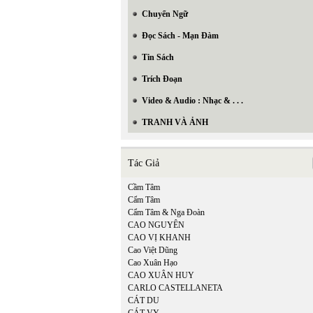
Chuyển Ngữ
Đọc Sách - Mạn Đàm
Tin Sách
Trích Đoạn
Video & Audio : Nhạc & . . .
TRANH VÀ ẢNH
Tác Giả
Cầm Tâm
Cẩm Tâm
Cẩm Tâm & Nga Đoàn
CAO NGUYÊN
CAO VỊ KHANH
Cao Việt Dũng
Cao Xuân Hạo
CAO XUÂN HUY
CARLO CASTELLANETA
CÁT DU