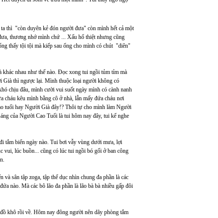
 ta thì "còn duyên kẻ đón người đưa" còn mình hết cả một
 đưa, thương nhớ mình chứ ... Xấu hổ thiệt nhưng cũng
i ổng thấy tội tội mà kiếp sau ổng cho mình có chút "diên"
 khác nhau như thế nào. Đọc xong tui ngồi tủm tỉm mà
 Già thì ngược lại. Mình thuộc loại người không có
khó chịu đâu, mình cười vui suốt ngày mình có cành nanh
 đứa cháu kêu mình bằng cô ở nhà, lẫn mấy đứa cháu nơi
ao tuổi hay Người Già đây!? Thôi tự cho mình làm Người
sáng của Người Cao Tuổi là tui hôm nay đây, tui kể nghe
i tắm biển ngày nào. Tui bơi vẫy vùng dưới mưa, lợi
c vui, lúc buồn... cũng có lúc tui ngồi bó gối ở ban công
n.
 và sân tập zoga, tập thể dục nhìn chung đa phần là các
đứa nào. Mà các bô lão đa phần là lão bà bà nhiều gấp đôi
ay đồ khô rồi về. Hôm nay đông người nên dãy phòng tắm