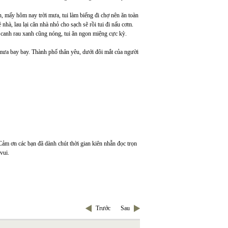
, mấy hôm nay trời mưa, tui làm biếng đi chợ nên ăn toàn
hà, lau lại căn nhà nhỏ cho sạch sẽ rồi tui đi nấu cơm.
canh rau xanh cũng nóng, tui ăn ngon miệng cực kỳ.
 mưa bay bay. Thành phố thân yêu, dưới đôi mắt của người
 Cảm ơn các bạn đã dành chút thời gian kiên nhẫn đọc trọn
vui.
Trước
Sau