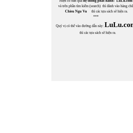
Hiện có bán qua
hệ thống phát hành:
LuLu.com
Cù Hựu
và trên phần tìm kiếm (search) thì đánh vào hàng ch
Cung Tích Biền
Chieu Ngu Vu
thì các tựa sách sẽ hiện ra.
***
LuLu.co
Quý vị có thể vào đường dẫn này:
thì các tựa sách sẽ hiện ra.