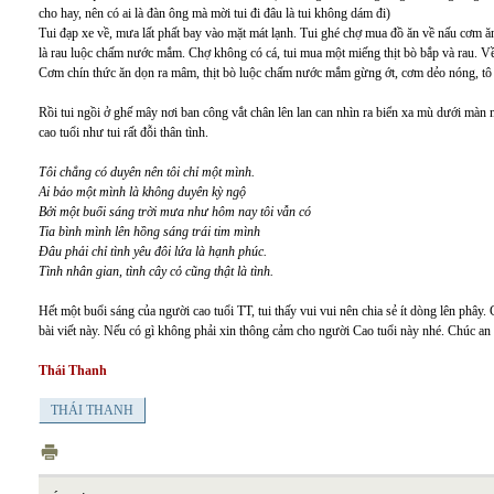
cho hay, nên có ai là đàn ông mà mời tui đi đâu là tui không dám đi)
Tui đạp xe về, mưa lất phất bay vào mặt mát lạnh. Tui ghé chợ mua đồ ăn về nấu cơm ăn
là rau luộc chấm nước mắm. Chợ không có cá, tui mua một miếng thịt bò bắp và rau. Về n
Cơm chín thức ăn dọn ra mâm, thịt bò luộc chấm nước mắm gừng ớt, cơm dẻo nóng, tô 
Rồi tui ngồi ở ghế mây nơi ban công vắt chân lên lan can nhìn ra biển xa mù dưới màn
cao tuổi như tui rất đỗi thân tình.
Tôi chẳng có duyên nên tôi chỉ một mình.
Ai bảo một mình là không duyên kỳ ngộ
Bởi một buổi sáng trời mưa như hôm nay tôi vẫn có
Tia bình mình lên hồng sáng trái tim mình
Đâu phải chỉ tình yêu đôi lứa là hạnh phúc.
Tình nhân gian, tình cây cỏ cũng thật là tình.
Hết một buổi sáng của người cao tuổi TT, tui thấy vui vui nên chia sẻ ít dòng lên phây.
bài viết này. Nếu có gì không phải xin thông cảm cho người Cao tuổi này nhé. Chúc an 
Thái Thanh
THÁI THANH