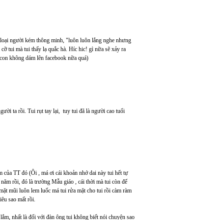
c loại người kém thông minh, "luôn luôn lắng nghe nhưng
à cỡ tui mà tui thấy lạ quắc hà. Híc hic! gì nữa sẽ xảy ra
c con không dám lên facebook nữa quá)
i ta rồi. Tui rụt tay lại, tuy tui đã là người cao tuổi
của TT đó (Ôi , má ơi cái khoản nhớ dai này tui hết tự
 năm rồi, đó là trường Mẫu giáo , cái thời mà tui còn để
mặt mũi luôn lem luốc má tui rửa mặt cho tui rồi càm ràm
iêu sao mất rồi.
ê lắm, nhất là đối với đàn ông tui không biết nói chuyện sao