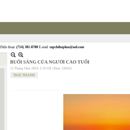
Điện thoại:
(714) 381-8780
E-mail:
tapchihopluu@aol.com
BUỔI SÁNG CỦA NGƯỜI CAO TUỔI
12 Tháng Chín 2024
2:10 CH
(Xem: 24342)
THÁI THANH