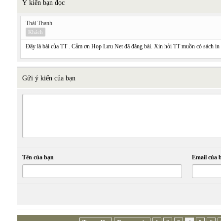
Ý kiến bạn đọc
Thái Thanh
Khách
Đây là bài của TT . Cảm ơn Hop Lưu Net đã đăng bài. Xin hỏi TT muồn có sách i
Gửi ý kiến của bạn
Tên của bạn
Email của 