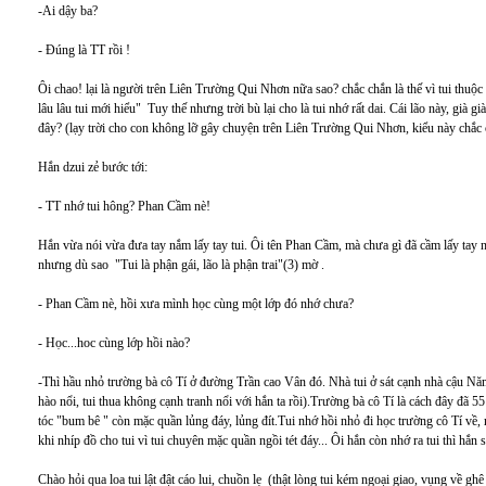
-Ai dậy ba?
- Đúng là TT rồi !
Ôi chao! lại là người trên Liên Trường Qui Nhơn nữa sao? chắc chắn là thế vì tui thuộ
lâu lâu tui mới hiểu" Tuy thế nhưng trời bù lại cho là tui nhớ rất dai. Cái lão này, già gi
đây? (lạy trời cho con không lỡ gây chuyện trên Liên Trường Qui Nhơn, kiểu này chắ
Hắn dzui zẻ bước tới:
- TT nhớ tui hông? Phan Cầm nè!
Hắn vừa nói vừa đưa tay nắm lấy tay tui. Ôi tên Phan Cầm, mà chưa gì đã cầm lấy tay ngườ
nhưng dù sao "Tui là phận gái, lão là phận trai"(3) mờ .
- Phan Cầm nè, hồi xưa mình học cùng một lớp đó nhớ chưa?
- Học...hoc cùng lớp hồi nào?
-Thì hầu nhỏ trường bà cô Tí ở đường Trần cao Vân đó. Nhà tui ở sát cạnh nhà cậu Năm 
hào nổi, tui thua không cạnh tranh nổi với hắn ta rồi).Trường bà cô Tí là cách đây đã 55
tóc "bum bê " còn mặc quần lủng đáy, lủng đít.Tui nhớ hồi nhỏ đi học trường cô Tí về, 
khi nhíp đồ cho tui vì tui chuyên mặc quần ngồi tét đáy... Ôi hắn còn nhớ ra tui thì hắn s
Chào hỏi qua loa tui lật đật cáo lui, chuồn lẹ (thật lòng tui kém ngoại giao, vụng về gh