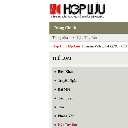
Trang Chính
›
Trang nhà
Ký / Tùy Bút
- Tạp Chí Hợp Lưu
Fountain Valley,
CA 92708
- USA
THỂ LOẠI
Biên Khảo
Truyện Ngắn
Bài Mới
Tiểu Luận
Thơ
Phỏng Vấn
Ký / Tùy Bút