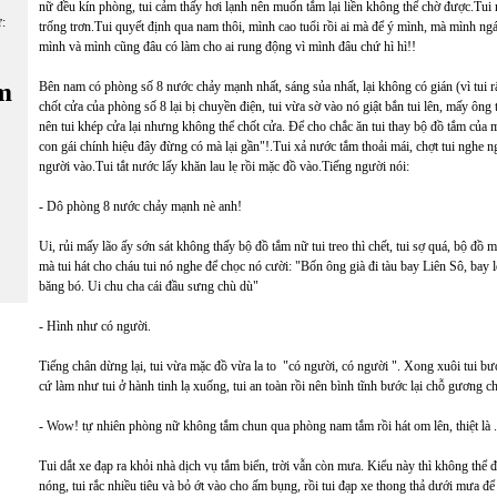
nữ đều kín phòng, tui cảm thấy hơi lạnh nên muốn tắm lại liền không thể chờ được.Tui
ữ:
trống trơn.Tui quyết định qua nam thôi, mình cao tuổi rồi ai mà để ý mình, mà mình ng
mình và mình cũng đâu có làm cho ai rung động vì mình đâu chứ hì hì!!
m
Bên nam có phòng số 8 nước chảy mạnh nhất, sáng sủa nhất, lại không có gián (vì tui rấ
chốt cửa của phòng số 8 lại bị chuyền điện, tui vừa sờ vào nó giật bắn tui lên, mấy ông
nên tui khép cửa lại nhưng không thể chốt cửa. Để cho chắc ăn tui thay bộ đồ tắm của mì
con gái chính hiệu đây đừng có mà lại gần"!.Tui xả nước tắm thoải mái, chợt tui nghe ngo
người vào.Tui tắt nước lấy khăn lau lẹ rồi mặc đồ vào.Tiếng người nói:
- Dô phòng 8 nước chảy mạnh nè anh!
Ui, rủi mấy lão ấy sớn sát không thấy bộ đồ tắm nữ tui treo thì chết, tui sợ quá, bộ đồ 
mà tui hát cho cháu tui nó nghe để chọc nó cười: "Bốn ông già đi tàu bay Liên Sô, bay
băng bó. Ui chu cha cái đầu sưng chù dù"
- Hình như có người.
Tiếng chân dừng lại, tui vừa mặc đồ vừa la to "có người, có người ". Xong xuôi tui bư
cứ làm như tui ở hành tinh lạ xuống, tui an toàn rồi nên bình tĩnh bước lại chỗ gương chả
- Wow! tự nhiên phòng nữ không tắm chun qua phòng nam tắm rồi hát om lên, thiệt là .
Tui dắt xe đạp ra khỏi nhà dịch vụ tắm biển, trời vẫn còn mưa. Kiểu này thì không thể 
nóng, tui rắc nhiều tiêu và bỏ ớt vào cho ấm bụng, rồi tui đạp xe thong thả dưới mưa