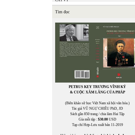
CÁT VY
Catherine Cusset
CHÂN PHƯƠNG
Tìm đọc
Chân Phương
Chen-Kung Ho
CHIÊU ANH NGUYỄN
CHÍNH ĐẠO
CHÍNH ĐẠO VŨ NGỰ CHIÊU
Christine Falkenland
CHU LYNH
Chu Thái Yến
CHU THỤY NGUYÊN
CHU VƯƠNG MIỆN
Chu Xuân Giao
Chu Xuân Giao chuyển ngữ
CHUNG LÊ
PETRUS KEY TRƯƠNG VĨNH KÝ
Chuyển ngữ: TUYẾT LINH
& CUỘC XÂM LĂNG CỦA PHÁP
Chuyển ngữ: TUYẾT LINH
Chuyển Việt ngữ BẠT XỨ
(Biên khảo sử học Việt Nam xã hội văn hóa.)
Claire Simon
Tác giả VŨ NGỰ CHIÊU PhD, JD
Claudia Zilletti
Sách gần 850 trang / chia làm Hai Tập
CỔ NGƯ
Gía mỗi tập :
$30.00
USD
CỔ NGƯ chuyển ngữ
Tạp chí Hợp-Lưu xuất bản 11-2019
Cristan Cortez
CRIXUS YUEN