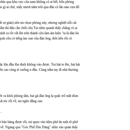
 nhìn qua khu vực của nam không có ai hết, bốn phòng
án gì ai chứ, mấy mươi năm trôi qua đâu có lão nào cưa đổ
t sợ gián) nên tui chọn phòng này, nhưng nghiệt nỗi cái
 tắm thì đâu cần chốt cửa.Tui nhìn quanh thấy chẳng có ai
nh ra rồi vắt lên trên thành cửa làm ám hiệu "ta là đàn bà
ài cửa có tiếng lao xao của đàn ông, thôi tiêu rồi có
mặc lộn đầu lộn đuôi không vào được. Tui hát to lên, bài hát
 lên cao cùng té xuống u đầu. Cùng nắm tay đi nhà thương
ớc ra khỏi phòng tắm, hai gã đàn ông lạ quắc trố mắt dòm
i tóc rồi về, tui nghe đằng sau:
..
đi bán hàng được rồi, tui quẹo vào tiệm phở ăn một tô phở
 để về. Ngang qua "Góc Phố Diu Dàng" nhìn vào quán thấy