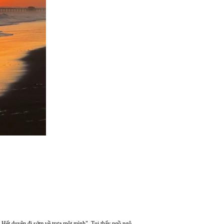
. Hết duyên đi sớm về trưa một mình". Tui thấy ngồ ngộ