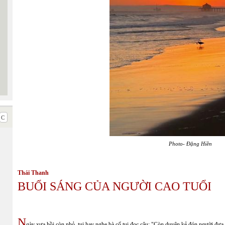
Photo- Đặng Hiền
Thái Thanh
BUỔI SÁNG CỦA NGƯỜI CAO TUỔI
N
gày xưa hồi còn nhỏ, tui hay nghe bà cố tui đọc câu: "Còn duyên kẻ đón người đưa