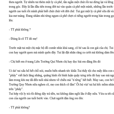
thưa người. Tự nhiên tui thèm một ly cà phê, tần ngần một chút rồi tui dừng lại và lững
trong góc. Đây là lần đầu tiên trong đời tui vào quán cà phê một mình, những lần trước 
người cao tuổi rồi mình phải biết chút chút với đời chứ. Tui gọi một ly cà phê sữa đá và 
kia mơ màng. Đang nhâm nhi từng ngụm cà phê chợt có tiếng người trong bàn trong gọi t
lên:
- TT phải không ?
- Đúng là cô TT đó mẹ!
Trước mặt tui một chị mặc bộ đồ comle nhìn khá sang, cô bé sau là con gái của chị. Tui
con hay người quen mà mình quên đây. Tui lật đật nhăn răng ra cười mà không dám lên 
- Chị biết em ở trang Liên Trường Qui Nhơn chị hay đọc bài em đăng lên đó
Ui da! tui xấu hổ hết chỗ nói, muốn biến nhanh tức khắc.Tui thấy tội cho mấy đứa con củ
"phây" viết lách lăng nhăng, quăng hình rồi bình luận quậy tưng trên đó hay sao mà ngườ
làm trong khi mẹ đã đến tuổi nhá nhem về chiều mà "tí tửng" hết biết. May sao, con bé k
Trường Quy Nhơn nữa nghen cô, mẹ con thích cô lắm".Ôi hú vía! tui há hốc mồm nhìn t
trên "phây".
Tui hớp vội ly trà rồi đứng dậy trả tiền, tui không dám ngồi lâu ở đây nữa. Vừa ra tới cử
con của người cao tuổi bước vào. Chợt người đàn ông reo lên:
- TT phải không?