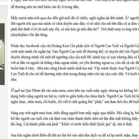
dễ thương nên tui nhớ luôn câu ấy ở trong đầu.
Mấy mươi năm trôi qua cho đến giờ tuổi đã về chiều, ngồi ngẫm lại đời mình. À! người
đời người trôi qua mà mình có chút duyên nào đâu, vì từ nhỏ cho tới lớn đâu có ai đón
phải thú thiệt vì ở cái tuổi này rồi, có níu kéo gì nữa đâu hè!! Nói thiệt may ra ông trờ
(duyên)làm vốn lận lưng.
Nhân đọc facebook của chị Hoàng Kim Chi phân tích về Người Cao Tuổi và Người Già
cười một mình rồi ngẫm lại. Sao Người Cao tuổi dễ thương thế, có duyên thế còn Người
duyên nhưng mình chỉ mới tới ngưỡng cửa của tuổi 60, mình tuy xí xọn nhưng đâu có 
với ai đâu và ngoài cái thằng cháu ngoại mình, nó yêu thương ngoại ra, còn tất cả các
buôn bán ở chợ... đứa nào cũng khoái mình nhất kia mà. Vậy mình thuộc loại Người C
Cao Tuổi đi cho nó dễ thương một chút trong tháng năm còn lại của cuộc đời. Và buổi 
nha.
Ở quê tui Qui Nhơn đã vào mùa mưa, mưa liên tục suốt mấy ngày nhưng tui không bỏ đ
dụng biển vắng người tui hét to, cười to giữa biển cho thỏa thích. Người Cao Tuổi thì lú
nghe nhạc, nhìn mưa, rồi buồn, rồi viết ít chữ quăng lên "phây" mà than thở cho đỡ buồ
Sáng nay trời ngớt mưa hơn, biển đông người hơn mấy ngày qua nhiều. Mà cũng lạ, biển
bô lão người cao tuổi còn cái đám con cháu thanh thiếu niên nó lặn đâu mất không thấy 
lão ông. Cái thành phần mà phải " Khỏe vì nước kiến thiết Quốc gia" ấy, tìm ít thấy.
Sau khi ngâm dưới Biển đã đời tui lên bờ vào nhà tắm dịch vụ để xả lại nước mặn, th